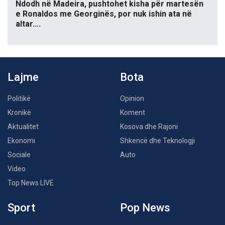
Ndodh në Madeira, pushtohet kisha për martesën
e Ronaldos me Georginës, por nuk ishin ata në
altar….
Lajme
Bota
Politikë
Opinion
Kronikë
Koment
Aktualitet
Kosova dhe Rajoni
Ekonomi
Shkencë dhe Teknologji
Sociale
Auto
Video
Top News LIVE
Sport
Pop News