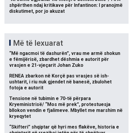
shpërthen ndaj kritikave për Infantinon: I pranojmë
diskutimet, por jo akuzat
Më të lexuarat
“Më ngacmoi të dashurën”, vrau me armë shokun
e fëmijërisë, zbardhet dëshmia e autorit për
vrasjen e 21-vjeçarit Johan Zuko
RENEA zbarkon në Korçë pas vrasjes së ish-
ushtarit, i riu nuk gjendet në banesë, zbulohet
fotoja e autorit
Tensione në tubimin e 70-të përpara
Kryeministrisë/ “Mos më prek”, protestuesja
bllokon vendin e fjalimeve. Mbyllet me marshim në
kryeqytet
“Skifteri” shqiptar që hyri mes flakëve, historia e
shqiptarit që rrezikoi jetën për të shpëtuar