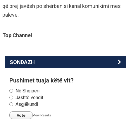
që prej javësh po shërben si kanal komunikimi mes
palëve.
Top Channel
SONDAZH
Pushimet tuaja këtë vit?
Në Shqipëri
Jashtë vendit
Asgjëkundi
Vote
View Results