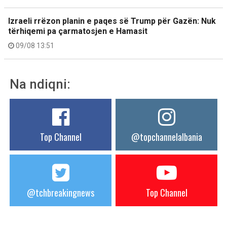
Izraeli rrëzon planin e paqes së Trump për Gazën: Nuk
tërhiqemi pa çarmatosjen e Hamasit
09/08 13:51
Na ndiqni:
Top Channel
@topchannelalbania
@tchbreakingnews
Top Channel