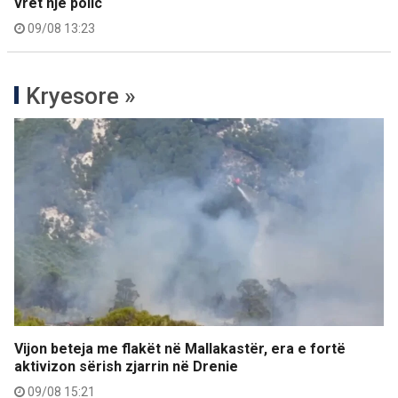
vret një polic
09/08 13:23
Kryesore »
Vijon beteja me flakët në Mallakastër, era e fortë
aktivizon sërish zjarrin në Drenie
09/08 15:21