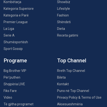
Kombëtarja
Showbiz
Kategoria Superiore
Lifestyle
Kategoria e Parë
Fashion
Premier League
Shëndeti
La Liga
Dieta
Serie A
Receta gatimi
Shumësportësh
Sport Gossip
Programe
Top Channel
Big Brother VIP
Rreth Top Channel
Për’puthen
Bileta
Shqipëria LIVE
Kontakt
Fiks Fare
Puno në Top Channel
Video
Privacy Policy & Terms of Use
Të gjitha programet
Aksesueshmëria