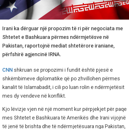
Irani ka dërguar një propozim të ri për negociata me
Shtetet e Bashkuara përmes ndërmjetësve në
Pakistan, raportojnë mediat shtetërore iraniane,
përfshirë agjencinë IRNA.
CNN
shkruan se propozimi i fundit është pjesë e
shkëmbimeve diplomatike që po zhvillohen përmes
kanalit të Islamabadit, i cili po luan rolin e ndërmjetësit
mes dy vendeve në konflikt.
Kjo lëvizje vjen në një moment kur përpjekjet për paqe
mes Shtetet e Bashkuara të Amerikës dhe Irani vijojnë
të jenë të brishta dhe të ndërmjetësuara nga Pakistan,