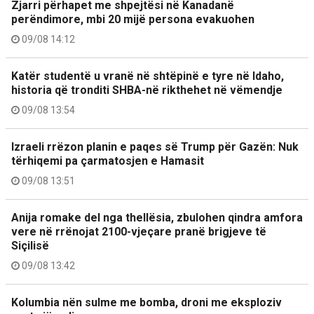
Zjarri përhapet me shpejtësi në Kanadanë
perëndimore, mbi 20 mijë persona evakuohen
09/08 14:12
Katër studentë u vranë në shtëpinë e tyre në Idaho,
historia që tronditi SHBA-në rikthehet në vëmendje
09/08 13:54
Izraeli rrëzon planin e paqes së Trump për Gazën: Nuk
tërhiqemi pa çarmatosjen e Hamasit
09/08 13:51
Anija romake del nga thellësia, zbulohen qindra amfora
vere në rrënojat 2100-vjeçare pranë brigjeve të
Siçilisë
09/08 13:42
Kolumbia nën sulme me bomba, droni me eksploziv