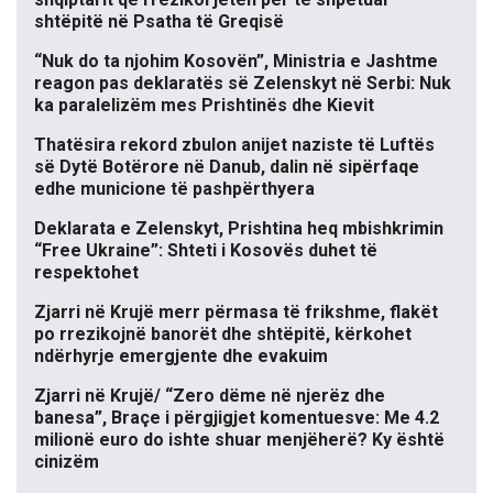
shtëpitë në Psatha të Greqisë
“Nuk do ta njohim Kosovën”, Ministria e Jashtme
reagon pas deklaratës së Zelenskyt në Serbi: Nuk
ka paralelizëm mes Prishtinës dhe Kievit
Thatësira rekord zbulon anijet naziste të Luftës
së Dytë Botërore në Danub, dalin në sipërfaqe
edhe municione të pashpërthyera
Deklarata e Zelenskyt, Prishtina heq mbishkrimin
“Free Ukraine”: Shteti i Kosovës duhet të
respektohet
Zjarri në Krujë merr përmasa të frikshme, flakët
po rrezikojnë banorët dhe shtëpitë, kërkohet
ndërhyrje emergjente dhe evakuim
Zjarri në Krujë/ “Zero dëme në njerëz dhe
banesa”, Braçe i përgjigjet komentuesve: Me 4.2
milionë euro do ishte shuar menjëherë? Ky është
cinizëm