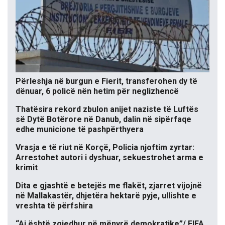
Përleshja në burgun e Fierit, transferohen dy të
dënuar, 6 policë nën hetim për neglizhencë
Thatësira rekord zbulon anijet naziste të Luftës
së Dytë Botërore në Danub, dalin në sipërfaqe
edhe municione të pashpërthyera
Vrasja e të riut në Korçë, Policia njoftim zyrtar:
Arrestohet autori i dyshuar, sekuestrohet arma e
krimit
Dita e gjashtë e betejës me flakët, zjarret vijojnë
në Mallakastër, dhjetëra hektarë pyje, ullishte e
vreshta të përfshira
“Ai është zgjedhur në mënyrë demokratike”/ FIFA