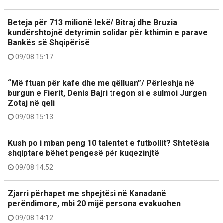
Beteja për 713 milionë lekë/ Bitraj dhe Bruzia
kundërshtojnë detyrimin solidar për kthimin e parave
Bankës së Shqipërisë
09/08 15:17
“Më ftuan për kafe dhe me qëlluan”/ Përleshja në
burgun e Fierit, Denis Bajri tregon si e sulmoi Jurgen
Zotaj në qeli
09/08 15:13
Kush po i mban peng 10 talentet e futbollit? Shtetësia
shqiptare bëhet pengesë për kuqezinjtë
09/08 14:52
Zjarri përhapet me shpejtësi në Kanadanë
perëndimore, mbi 20 mijë persona evakuohen
09/08 14:12