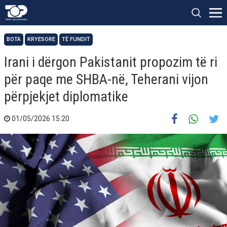
BOTA
KRYESORE
TË FUNDIT
Irani i dërgon Pakistanit propozim të ri
për paqe me SHBA-në, Teherani vijon
përpjekjet diplomatike
01/05/2026 15:20