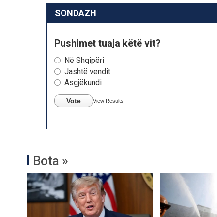
SONDAZH
Pushimet tuaja këtë vit?
Në Shqipëri
Jashtë vendit
Asgjëkundi
Vote
View Results
Bota »