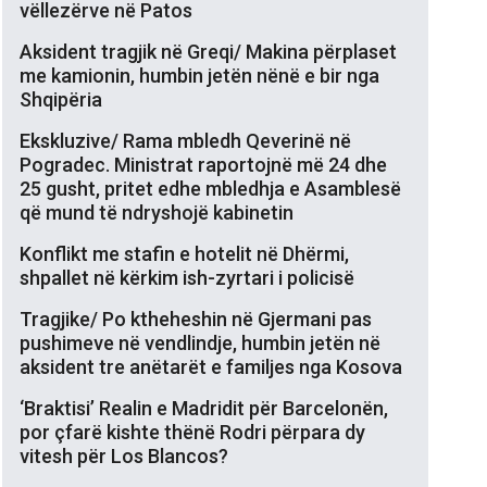
vëllezërve në Patos
Aksident tragjik në Greqi/ Makina përplaset
me kamionin, humbin jetën nënë e bir nga
Shqipëria
Ekskluzive/ Rama mbledh Qeverinë në
Pogradec. Ministrat raportojnë më 24 dhe
25 gusht, pritet edhe mbledhja e Asamblesë
që mund të ndryshojë kabinetin
Konflikt me stafin e hotelit në Dhërmi,
shpallet në kërkim ish-zyrtari i policisë
Tragjike/ Po ktheheshin në Gjermani pas
pushimeve në vendlindje, humbin jetën në
aksident tre anëtarët e familjes nga Kosova
‘Braktisi’ Realin e Madridit për Barcelonën,
por çfarë kishte thënë Rodri përpara dy
vitesh për Los Blancos?