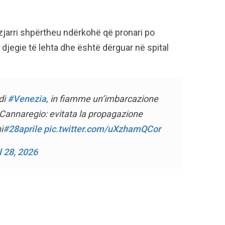
zjarri shpërtheu ndërkohë që pronari po
djegie të lehta dhe është dërguar në spital
di
#Venezia
, in fiamme un’imbarcazione
 Cannaregio: evitata la propagazione
i
#28aprile
pic.twitter.com/uXzhamQCor
l 28, 2026