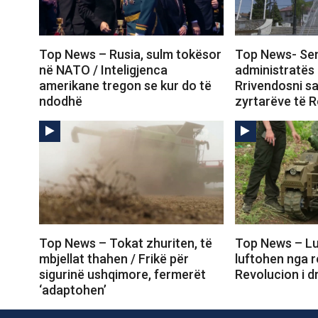
Top News – Rusia, sulm tokësor
Top News- Sen
në NATO / Inteligjenca
administratës
amerikane tregon se kur do të
Rrivendosni s
ndodhë
zyrtarëve të R
Top News – Tokat zhuriten, të
Top News – Lu
mbjellat thahen / Frikë për
luftohen nga r
sigurinë ushqimore, fermerët
Revolucion i d
‘adaptohen’