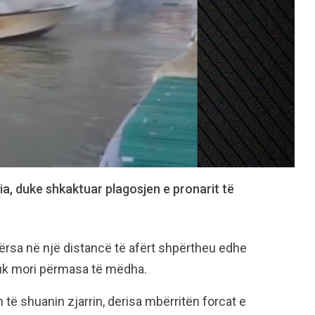
ia, duke shkaktuar plagosjen e pronarit të
dërsa në një distancë të afërt shpërtheu edhe
ë nuk mori përmasa të mëdha.
të shuanin zjarrin, derisa mbërritën forcat e