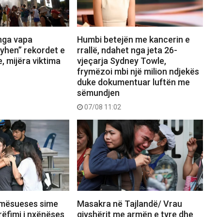
 nga vapa
Humbi betejën me kancerin e
yhen” rekordet e
rrallë, ndahet nga jeta 26-
 mijëra viktima
vjeçarja Sydney Towle,
frymëzoi mbi një milion ndjekës
duke dokumentuar luftën me
sëmundjen
07/08 11:02
 mësueses sime
Masakra në Tajlandë/ Vrau
rrëfimi i nxënëses
gjyshërit me armën e tyre dhe