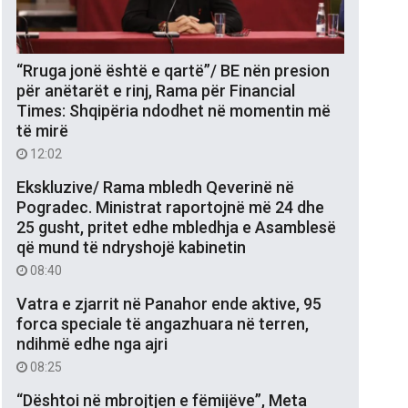
“Rruga jonë është e qartë”/ BE nën presion
për anëtarët e rinj, Rama për Financial
Times: Shqipëria ndodhet në momentin më
të mirë
12:02
Ekskluzive/ Rama mbledh Qeverinë në
Pogradec. Ministrat raportojnë më 24 dhe
25 gusht, pritet edhe mbledhja e Asamblesë
që mund të ndryshojë kabinetin
08:40
Vatra e zjarrit në Panahor ende aktive, 95
forca speciale të angazhuara në terren,
ndihmë edhe nga ajri
08:25
“Dështoi në mbrojtjen e fëmijëve”, Meta