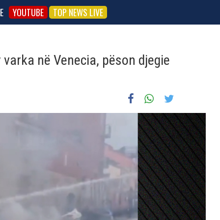
E
YOUTUBE
TOP NEWS LIVE
y varka në Venecia, pëson djegie