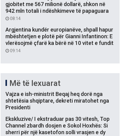
gjobitet me 567 milionë dollarë, shkon në
942 mln totali i ndëshkimeve të papaguara
08:14
Argjentina kundër europianëve, shpall hapur
mbështetjen e plotë për Gianni Infantinon: E
vlerësojmë çfarë ka bërë në 10 vitet e fundit
09:14
Më të lexuarat
Vajza e ish-ministrit Beqaj heq dorë nga
shtetësia shqiptare, dekreti miratohet nga
Presidenti
Ekskluzive/ I ekstraduar pas 30 vitesh, Top
Channel zbardh dosjen e Sokol Hoxhës: Si
sherri për një kasetofon solli vrasjen e dy