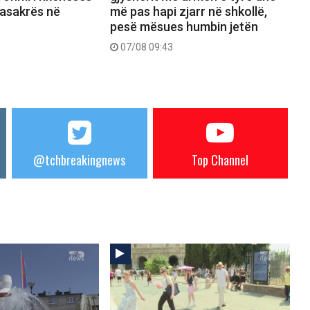
masakrës në
më pas hapi zjarr në shkollë,
pesë mësues humbin jetën
07/08 09:43
@tchbreakingnews
Top Channel