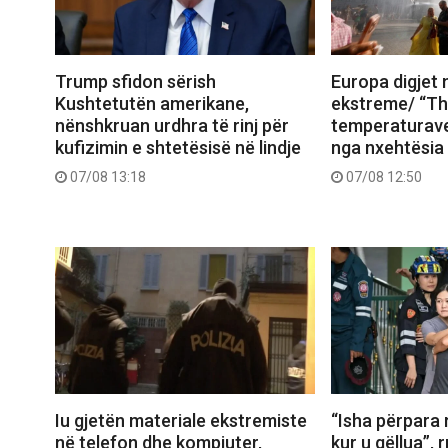
Trump sfidon sërish
Europa digjet
Kushtetutën amerikane,
ekstreme/ “Th
nënshkruan urdhra të rinj për
temperaturave,
kufizimin e shtetësisë në lindje
nga nxehtësia
07/08 13:18
07/08 12:50
Iu gjetën materiale ekstremiste
“Isha përpara
në telefon dhe kompjuter,
kur u qëllua”, 