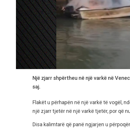
Një zjarr shpërtheu në një varkë në Venec
saj.
Flakët u përhapën në një varkë të vogël, n
një zjarr tjetër në një varkë tjetër, por q
Disa kalimtarë që panë ngjarjen u përpoqën 