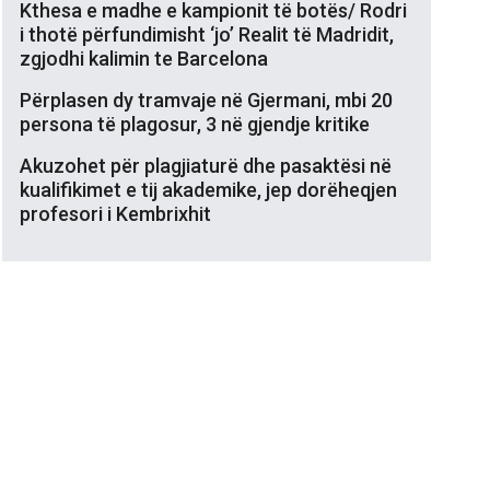
Kthesa e madhe e kampionit të botës/ Rodri
i thotë përfundimisht ‘jo’ Realit të Madridit,
zgjodhi kalimin te Barcelona
Përplasen dy tramvaje në Gjermani, mbi 20
persona të plagosur, 3 në gjendje kritike
Akuzohet për plagjiaturë dhe pasaktësi në
kualifikimet e tij akademike, jep dorëheqjen
profesori i Kembrixhit