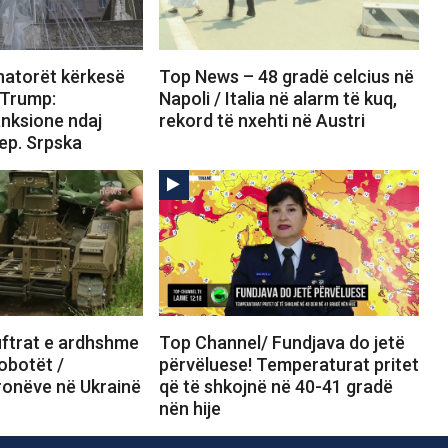
atorët kërkesë
Top News – 48 gradë celcius në
 Trump:
Napoli / Italia në alarm të kuq,
anksione ndaj
rekord të nxehti në Austri
ep. Srpska
ftrat e ardhshme
Top Channel/ Fundjava do jetë
obotët /
përvëluese! Temperaturat pritet
ronëve në Ukrainë
që të shkojnë në 40-41 gradë
nën hije