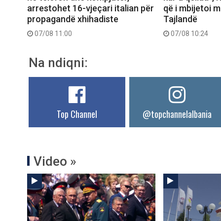
arrestohet 16-vjeçari italian për
që i mbijetoi 
propagandë xhihadiste
Tajlandë
07/08 11:00
07/08 10:24
Na ndiqni:
Top Channel
@topchannelalbania
Video »