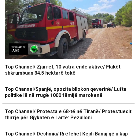
Top Channel/ Zjarret, 10 vatra ende aktive/ Flakët
shkrumbuan 34.5 hektarë tokë
Top Channel/Spanjë, opozita bllokon qeverinë/ Lufta
politike lë në rrugë 1000 fëmijë marokenë
Top Channel/ Protesta e 68-të në Tiranë/ Protestuesit
thirrje për Gjykatën e Lartë: Pezulloni…
Top Channel/ Dëshmia/ Rrëfehet Kejdi Banaj që u kap