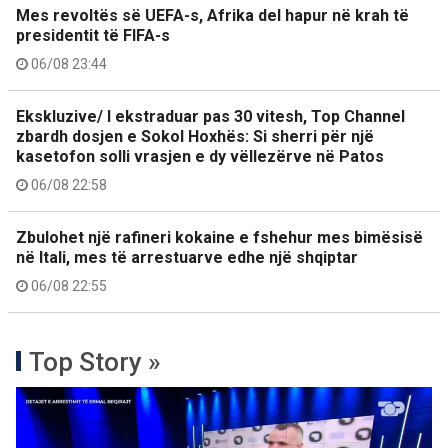
Mes revoltës së UEFA-s, Afrika del hapur në krah të
presidentit të FIFA-s
06/08 23:44
Ekskluzive/ I ekstraduar pas 30 vitesh, Top Channel
zbardh dosjen e Sokol Hoxhës: Si sherri për një
kasetofon solli vrasjen e dy vëllezërve në Patos
06/08 22:58
Zbulohet një rafineri kokaine e fshehur mes bimësisë
në Itali, mes të arrestuarve edhe një shqiptar
06/08 22:55
Top Story »