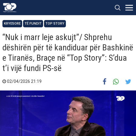
KRYESORE
TË FUNDIT
TOP STORY
“Nuk i marr leje askujt”/ Shprehu
dëshirën për të kandiduar për Bashkinë
e Tiranës, Braçe në “Top Story”: S’dua
t’i vijë fundi PS-së
02/04/2026 21:19