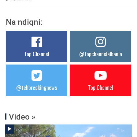
Na ndiqni:
Top Channel
@topchannelalbania
@tchbreakingnews
Top Channel
Video »