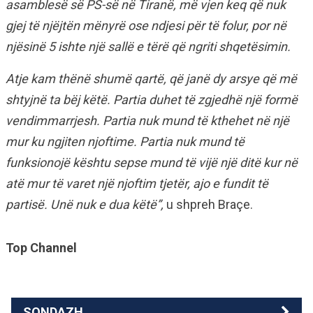
asamblesë së PS-së në Tiranë, më vjen keq që nuk
gjej të njëjtën mënyrë ose ndjesi për të folur, por në
njësinë 5 ishte një sallë e tërë që ngriti shqetësimin.
Atje kam thënë shumë qartë, që janë dy arsye që më
shtyjnë ta bëj këtë. Partia duhet të zgjedhë një formë
vendimmarrjesh. Partia nuk mund të kthehet në një
mur ku ngjiten njoftime. Partia nuk mund të
funksionojë kështu sepse mund të vijë një ditë kur në
atë mur të varet një njoftim tjetër, ajo e fundit të
partisë. Unë nuk e dua këtë”,
u shpreh Braçe.
Top Channel
SONDAZH