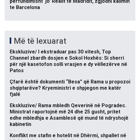
përfundimisht ‘jo’ Realit të Madridit, zgjodhi kalimin
te Barcelona
Më të lexuarat
Ekskluzive/ I ekstraduar pas 30 vitesh, Top
Channel zbardh dosjen e Sokol Hoxhës: Si sherri
për një kasetofon solli vrasjen e dy vëllezërve në
Patos
Çfarë është dokumenti “Besa” që Rama u propozoi
shqiptarëve? Kryeministri e shpjegon me katër
fjalë
Ekskluzive/ Rama mbledh Qeverinë në Pogradec.
Ministrat raportojnë më 24 dhe 25 gusht, pritet
edhe mbledhja e Asamblesë që mund të ndryshojë
kabinetin
Konflikt me stafin e hotelit në Dhërmi, shpallet në