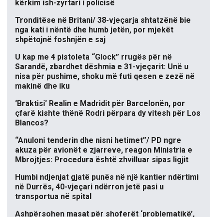
kërkim ish-zyrtari i policisë
Tronditëse në Britani/ 38-vjeçarja shtatzënë bie
nga kati i nëntë dhe humb jetën, por mjekët
shpëtojnë foshnjën e saj
U kap me 4 pistoleta “Glock” rrugës për në
Sarandë, zbardhet dëshmia e 31-vjeçarit: Unë u
nisa për pushime, shoku më futi qesen e zezë në
makinë dhe iku
‘Braktisi’ Realin e Madridit për Barcelonën, por
çfarë kishte thënë Rodri përpara dy vitesh për Los
Blancos?
“Anuloni tenderin dhe nisni hetimet”/ PD ngre
akuza për avionët e zjarreve, reagon Ministria e
Mbrojtjes: Procedura është zhvilluar sipas ligjit
Humbi ndjenjat gjatë punës në një kantier ndërtimi
në Durrës, 40-vjeçari ndërron jetë pasi u
transportua në spital
Ashpërsohen masat për shoferët ‘problematikë’,