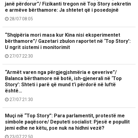
janë përdorur”/ Fizikanti tregon në Top Story sekretin
e armëve bërthamore: Ja shtetet që i posedojnë
28/07 08:05
“Shqipëria mori masa kur Kina nisi eksperimentet
bërthamore”/ Gazetari zbulon raportet në ‘Top Story’:
U ngrit sistemi i monitorimit
27/07 22:30
“Armët varen nga përgjegjshmëria e qeverive”/
Balanca bërthamore në botë, ish-gjenerali në ‘Top
Story’: Shteti i parë që mund t’i përdorë në luftë
është…
27/07 21:30
Muçi në “Top Story”: Para parlamentit, protestë me
simbole paqësore/ Deputeti socialist: Pjesë e popullit
jemi edhe ne këtu, pse nuk na hidhni vezë?
23/07 22:50