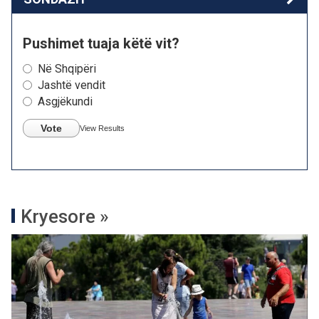
Pushimet tuaja këtë vit?
Në Shqipëri
Jashtë vendit
Asgjëkundi
Vote
View Results
Kryesore »