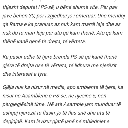
thjesht deputet i PS-së, u bënë shumë vite. Për pak
javë bëhen 30, por i zgjedhur jo i emëruar. Unë mendoj
që Rama e ka pranuar, as nuk kam marrë leje dhe as
nuk do të marr leje për ato që kam thënë. Ato që kam
thënë kanë qenë të drejta, të vërteta.
Ka pasur edhe të tjerë brenda PS-së që kanë thënë
gjëra të drejta ose të vërteta, të lidhura me njerëzit
dhe interesat e tyre.
Gjëja nuk ka nisur në media, apo ambiente të tjera, ka
nisur në Asamblenë e PS-së, në njësinë 5, nën
përgjegjësinë time. Në atë Asamble jam munduar të
ushqej njerëzit të flasin, jo të flas unë dhe ata të
dëgjojnë. Kam lëvizur gjatë janë në mbledhjet e