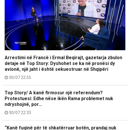
Arrestimi në Francë i Ermal Beqirajt, gazetarja zbulon
detaje në Top Story: Dyshohet se ka në pronësi dy
avionë, një jaht i është sekuestruar në Shqipëri
30/07 22:55
Top Story/ A kanë firmosur një referendum?
Protestuesi: Edhe nëse ikën Rama problemet nuk
ndryshojnë, por…
30/07 22:33
“Kanë fuqinë për të shkatërruar botën, prandaj nuk