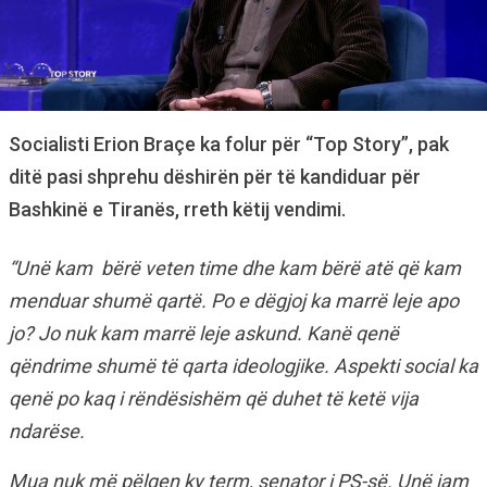
Socialisti Erion Braçe ka folur për “Top Story”, pak
ditë pasi shprehu dëshirën për të kandiduar për
Bashkinë e Tiranës, rreth këtij vendimi.
“Unë kam bërë veten time dhe kam bërë atë që kam
menduar shumë qartë. Po e dëgjoj ka marrë leje apo
jo? Jo nuk kam marrë leje askund. Kanë qenë
qëndrime shumë të qarta ideologjike. Aspekti social ka
qenë po kaq i rëndësishëm që duhet të ketë vija
ndarëse.
Mua nuk më pëlqen ky term, senator i PS-së. Unë jam