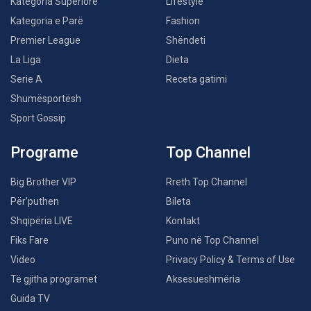
Kategoria Superiore
Lifestyle
Kategoria e Parë
Fashion
Premier League
Shëndeti
La Liga
Dieta
Serie A
Receta gatimi
Shumësportësh
Sport Gossip
Programe
Top Channel
Big Brother VIP
Rreth Top Channel
Për’puthen
Bileta
Shqipëria LIVE
Kontakt
Fiks Fare
Puno në Top Channel
Video
Privacy Policy & Terms of Use
Të gjitha programet
Aksesueshmëria
Guida TV