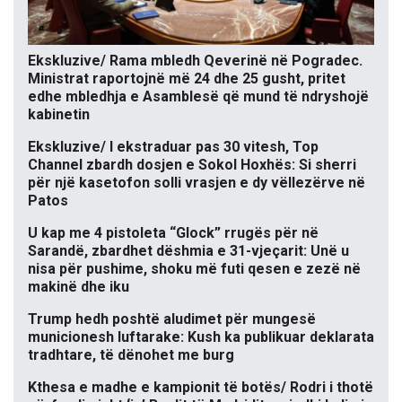
Ekskluzive/ Rama mbledh Qeverinë në Pogradec.
Ministrat raportojnë më 24 dhe 25 gusht, pritet
edhe mbledhja e Asamblesë që mund të ndryshojë
kabinetin
Ekskluzive/ I ekstraduar pas 30 vitesh, Top
Channel zbardh dosjen e Sokol Hoxhës: Si sherri
për një kasetofon solli vrasjen e dy vëllezërve në
Patos
U kap me 4 pistoleta “Glock” rrugës për në
Sarandë, zbardhet dëshmia e 31-vjeçarit: Unë u
nisa për pushime, shoku më futi qesen e zezë në
makinë dhe iku
Trump hedh poshtë aludimet për mungesë
municionesh luftarake: Kush ka publikuar deklarata
tradhtare, të dënohet me burg
Kthesa e madhe e kampionit të botës/ Rodri i thotë