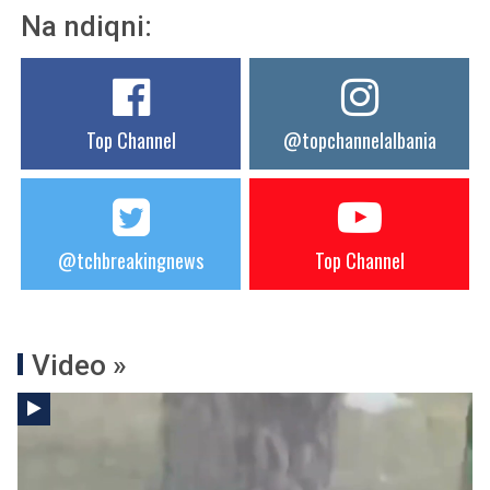
Na ndiqni:
Top Channel
@topchannelalbania
@tchbreakingnews
Top Channel
Video »