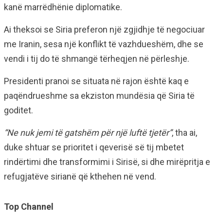
kanë marrëdhënie diplomatike.
Ai theksoi se Siria preferon një zgjidhje të negociuar
me Iranin, sesa një konflikt të vazhdueshëm, dhe se
vendi i tij do të shmangë tërheqjen në përleshje.
Presidenti pranoi se situata në rajon është kaq e
paqëndrueshme sa ekziston mundësia që Siria të
goditet.
“Ne nuk jemi të gatshëm për një luftë tjetër”
, tha ai,
duke shtuar se prioritet i qeverisë së tij mbetet
rindërtimi dhe transformimi i Sirisë, si dhe mirëpritja e
refugjatëve sirianë që kthehen në vend.
Top Channel