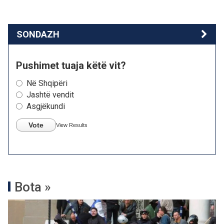
SONDAZH
Pushimet tuaja këtë vit?
Në Shqipëri
Jashtë vendit
Asgjëkundi
Vote
View Results
Bota »