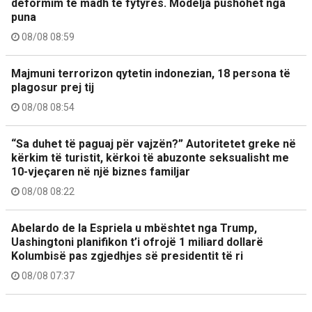
deformim të madh të fytyrës. Modelja pushohet nga
puna
08/08 08:59
Majmuni terrorizon qytetin indonezian, 18 persona të
plagosur prej tij
08/08 08:54
“Sa duhet të paguaj për vajzën?” Autoritetet greke në
kërkim të turistit, kërkoi të abuzonte seksualisht me
10-vjeçaren në një biznes familjar
08/08 08:22
Abelardo de la Espriela u mbështet nga Trump,
Uashingtoni planifikon t’i ofrojë 1 miliard dollarë
Kolumbisë pas zgjedhjes së presidentit të ri
08/08 07:37