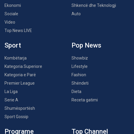
Ekonomi
Shkencë dhe Teknologji
Sociale
Auto
Video
Top News LIVE
Sport
Pop News
Kombëtarja
Showbiz
Kategoria Superiore
Lifestyle
Kategoria e Parë
Fashion
Premier League
Shëndeti
La Liga
Dieta
Serie A
Receta gatimi
Shumësportësh
Sport Gossip
Programe
Top Channel