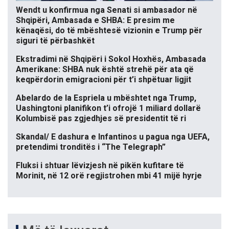
Wendt u konfirmua nga Senati si ambasador në
Shqipëri, Ambasada e SHBA: E presim me
kënaqësi, do të mbështesë vizionin e Trump për
siguri të përbashkët
Ekstradimi në Shqipëri i Sokol Hoxhës, Ambasada
Amerikane: SHBA nuk është strehë për ata që
keqpërdorin emigracioni për t’i shpëtuar ligjit
Abelardo de la Espriela u mbështet nga Trump,
Uashingtoni planifikon t’i ofrojë 1 miliard dollarë
Kolumbisë pas zgjedhjes së presidentit të ri
Skandal/ E dashura e Infantinos u pagua nga UEFA,
pretendimi tronditës i “The Telegraph”
Fluksi i shtuar lëvizjesh në pikën kufitare të
Morinit, në 12 orë regjistrohen mbi 41 mijë hyrje