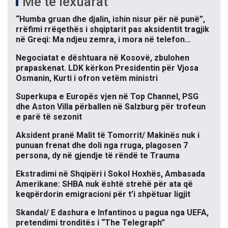
Më të lexuarat
“Humba gruan dhe djalin, ishin nisur për në punë”,
rrëfimi rrëqethës i shqiptarit pas aksidentit tragjik
në Greqi: Ma ndjeu zemra, i mora në telefon…
Negociatat e dështuara në Kosovë, zbulohen
prapaskenat. LDK kërkon Presidentin për Vjosa
Osmanin, Kurti i ofron vetëm ministri
Superkupa e Europës vjen në Top Channel, PSG
dhe Aston Villa përballen në Salzburg për trofeun
e parë të sezonit
Aksident pranë Malit të Tomorrit/ Makinës nuk i
punuan frenat dhe doli nga rruga, plagosen 7
persona, dy në gjendje të rëndë te Trauma
Ekstradimi në Shqipëri i Sokol Hoxhës, Ambasada
Amerikane: SHBA nuk është strehë për ata që
keqpërdorin emigracioni për t’i shpëtuar ligjit
Skandal/ E dashura e Infantinos u pagua nga UEFA,
pretendimi tronditës i “The Telegraph”