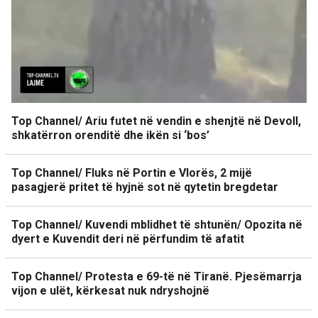
Top Channel/ Ariu futet në vendin e shenjtë në Devoll,
shkatërron orenditë dhe ikën si ‘bos’
Top Channel/ Fluks në Portin e Vlorës, 2 mijë
pasagjerë pritet të hyjnë sot në qytetin bregdetar
Top Channel/ Kuvendi mblidhet të shtunën/ Opozita në
dyert e Kuvendit deri në përfundim të afatit
Top Channel/ Protesta e 69-të në Tiranë. Pjesëmarrja
vijon e ulët, kërkesat nuk ndryshojnë