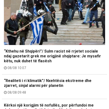
“Kthehu në Shqipëri”/ Sulm racist në rrjetet sociale
ndaj gazetarit grek me origjinë shqiptare: Je mysafir
këtu, nuk duhet të flasësh
08/08 10:07
“Realiteti i ri klimatik”/ Nxehtësia ekstreme dhe
zjarret, sinjal alarmi për planetin
08/08 09:48
Kërkoi një korigjim të nofullës, por përfundoi me