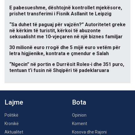
E pabesueshme, dështojnë kontrollet mjekësore,
prishet transferimi i Fisnik Asllanit te Leipzig
“Sa duhet të paguaj për vajzën?” Autoritetet greke
në kërkim të turistit, kërkoi të abuzonte
seksualisht me 10-vjeçaren në një biznes familjar
30 milionë euro rrogë dhe 5 mijë euro vetëm për
letra higjienike, kontrata e çmendur e Salah
“Ngecin” në portin e Durrësit Rolex-i dhe 351 puro,
tentuan t’i fusin në Shqipëri të padeklaruara
Lajme
Bota
Politikë
Opinion
Kronikë
Koment
Aktualitet
Kosova dhe Rajoni