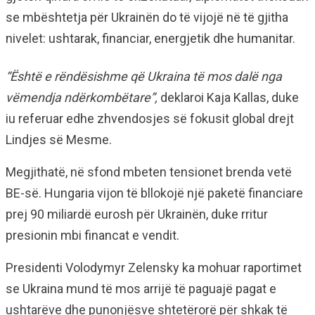
se mbështetja për Ukrainën do të vijojë në të gjitha
nivelet: ushtarak, financiar, energjetik dhe humanitar.
“Është e rëndësishme që Ukraina të mos dalë nga
vëmendja ndërkombëtare”,
deklaroi Kaja Kallas, duke
iu referuar edhe zhvendosjes së fokusit global drejt
Lindjes së Mesme.
Megjithatë, në sfond mbeten tensionet brenda vetë
BE-së. Hungaria vijon të bllokojë një paketë financiare
prej 90 miliardë eurosh për Ukrainën, duke rritur
presionin mbi financat e vendit.
Presidenti Volodymyr Zelensky ka mohuar raportimet
se Ukraina mund të mos arrijë të paguajë pagat e
ushtarëve dhe punonjësve shtetërorë për shkak të