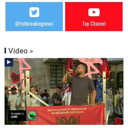
@tchbreakingnews
Top Channel
Video »