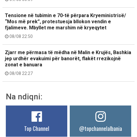
Tensione në tubimin e 70-të përpara Kryeministrisë/
“Mos më prek”, protestuesja bllokon vendin e
fjalimeve. Mbyllet me marshim në kryeqytet
08/08 22:50
Zjarr me përmasa të mëdha në Malin e Krujës, Bashkia
jep urdhër evakuimi për banorët, flakët rrezikojnë
zonat e banuara
08/08 22:27
Na ndiqni:
Top Channel
@topchannelalbania