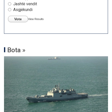
Jashtë vendit
Asgjëkundi
Vote
View Results
Bota »