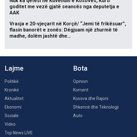
Nuk ka qetësi në Kuvendin e Kosovës, Kurti
goditet me vezë gjatë seancës nga deputetja e
AAK
Vrasja e 20-vjeçarit në Korçë/ “Jemi të frikësuar”,
flasin banorët e zonës: Dëgjuam një zhurmë të
madhe, dolëm jashtë dhe…
Lajme
Bota
Politikë
Opinion
Kronikë
Koment
Aktualitet
Kosova dhe Rajoni
Ekonomi
Shkencë dhe Teknologji
Sociale
Auto
Video
Top News LIVE