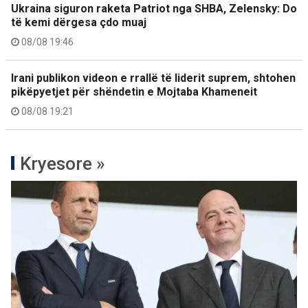
Ukraina siguron raketa Patriot nga SHBA, Zelensky: Do
të kemi dërgesa çdo muaj
08/08 19:46
Irani publikon videon e rrallë të liderit suprem, shtohen
pikëpyetjet për shëndetin e Mojtaba Khameneit
08/08 19:21
Kryesore »