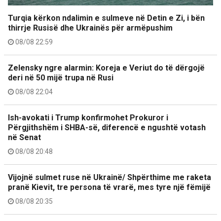
Turqia kërkon ndalimin e sulmeve në Detin e Zi, i bën
thirrje Rusisë dhe Ukrainës për armëpushim
08/08 22:59
Zelensky ngre alarmin: Koreja e Veriut do të dërgojë
deri në 50 mijë trupa në Rusi
08/08 22:04
Ish-avokati i Trump konfirmohet Prokuror i
Përgjithshëm i SHBA-së, diferencë e ngushtë votash
në Senat
08/08 20:48
Vijojnë sulmet ruse në Ukrainë/ Shpërthime me raketa
pranë Kievit, tre persona të vrarë, mes tyre një fëmijë
08/08 20:35