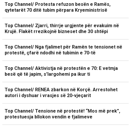
Top Channel/ Protesta refuzon besën e Ramës,
qytetarët 70 ditë tubim përpara Kryeministrisë
Top Channel/ Zjarri, thirrje urgjente për evakuim në
Krujë. Flakët rrezikojnë bizneset dhe 30 shtëpi
Top Channel/ Nga fjalimet për Ramën te tensionet në
protestë, çfarë ndodhi në tubimin e 70-të
Top Channel/ Aktivistja në protestën e 70: E vetmja
besë që të japim, s’largohemi pa ikur ti
Top Channel/ RENEA zbarkon në Korçë. Arrestohet
autori i dyshuar i vrasjes së 20-vjeçarit
Top Channel/ Tensione në protestë! “Mos më prek”,
protestuesja bllokon vendin e fjalimeve