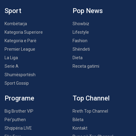
Sport
Pop News
Kombëtarja
Showbiz
Kategoria Superiore
Lifestyle
Kategoria e Parë
Fashion
Premier League
Shëndeti
La Liga
Dieta
Serie A
Receta gatimi
Shumësportësh
Sport Gossip
Programe
Top Channel
Big Brother VIP
Rreth Top Channel
Për’puthen
Bileta
Shqipëria LIVE
Kontakt