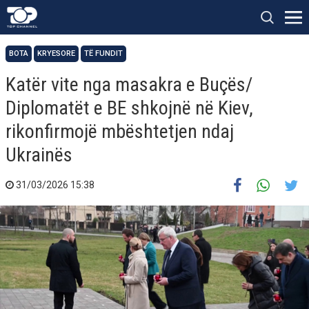
BOTA
KRYESORE
TË FUNDIT
Katër vite nga masakra e Buçës/
Diplomatët e BE shkojnë në Kiev,
rikonfirmojë mbështetjen ndaj
Ukrainës
31/03/2026 15:38