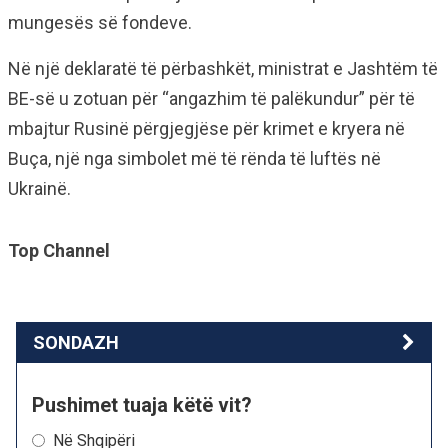
mungesës së fondeve.
Në një deklaratë të përbashkët, ministrat e Jashtëm të
BE-së u zotuan për “angazhim të palëkundur” për të
mbajtur Rusinë përgjegjëse për krimet e kryera në
Buça, një nga simbolet më të rënda të luftës në
Ukrainë.
Top Channel
SONDAZH
Pushimet tuaja këtë vit?
Në Shqipëri