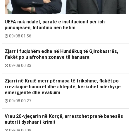
UEFA nuk ndalet, paratë e institucionit për ish-
punonjësen, Infantino nën hetim
09/08 01:56
Zjarr i fuqishëm edhe në Hundëkuq të Gjirokastrës,
flakët po u afrohen zonave të banuara
09/08 00:33
Zjarri në Krujë merr përmasa të frikshme, flakët po
rrezikojnë banorët dhe shtëpitë, kërkohet ndërhyrje
emergjente dhe evakuim
09/08 00:27
Vrau 20-vjeçarin në Korçë, arrestohet pranë banesës
autori i dyshuar i krimit
09/08 00:09