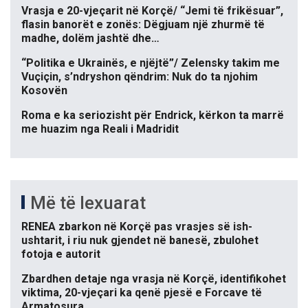
Vrasja e 20-vjeçarit në Korçë/ “Jemi të frikësuar”,
flasin banorët e zonës: Dëgjuam një zhurmë të
madhe, dolëm jashtë dhe…
“Politika e Ukrainës, e njëjtë”/ Zelensky takim me
Vuçiçin, s’ndryshon qëndrim: Nuk do ta njohim
Kosovën
Roma e ka seriozisht për Endrick, kërkon ta marrë
me huazim nga Reali i Madridit
Më të lexuarat
RENEA zbarkon në Korçë pas vrasjes së ish-
ushtarit, i riu nuk gjendet në banesë, zbulohet
fotoja e autorit
Zbardhen detaje nga vrasja në Korçë, identifikohet
viktima, 20-vjeçari ka qenë pjesë e Forcave të
Armatosura