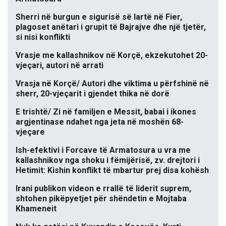
Sherri në burgun e sigurisë së lartë në Fier,
plagoset anëtari i grupit të Bajrajve dhe një tjetër,
si nisi konflikti
Vrasje me kallashnikov në Korçë, ekzekutohet 20-
vjeçari, autori në arrati
Vrasja në Korçë/ Autori dhe viktima u përfshinë në
sherr, 20-vjeçarit i gjendet thika në dorë
E trishtë/ Zi në familjen e Messit, babai i ikones
argjentinase ndahet nga jeta në moshën 68-
vjeçare
Ish-efektivi i Forcave të Armatosura u vra me
kallashnikov nga shoku i fëmijërisë, zv. drejtori i
Hetimit: Kishin konflikt të mbartur prej disa kohësh
Irani publikon videon e rrallë të liderit suprem,
shtohen pikëpyetjet për shëndetin e Mojtaba
Khameneit