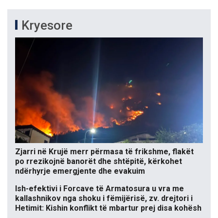
Kryesore
Zjarri në Krujë merr përmasa të frikshme, flakët
po rrezikojnë banorët dhe shtëpitë, kërkohet
ndërhyrje emergjente dhe evakuim
Ish-efektivi i Forcave të Armatosura u vra me
kallashnikov nga shoku i fëmijërisë, zv. drejtori i
Hetimit: Kishin konflikt të mbartur prej disa kohësh