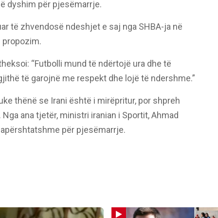
 në dyshim për pjesëmarrje.
rkuar të zhvendosë ndeshjet e saj nga SHBA-ja në
ë propozim.
, theksoi: “Futbolli mund të ndërtojë ura dhe të
jithë të garojnë me respekt dhe lojë të ndershme.”
 thënë se Irani është i mirëpritur, por shpreh
Nga ana tjetër, ministri iranian i Sportit, Ahmad
 papërshtatshme për pjesëmarrje.