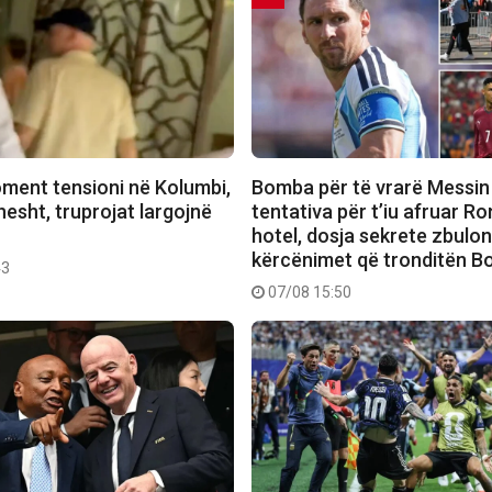
ment tensioni në Kolumbi,
Bomba për të vrarë Messin
hesht, truprojat largojnë
tentativa për t’iu afruar R
hotel, dosja sekrete zbulo
kërcënimet që tronditën B
43
07/08 15:50