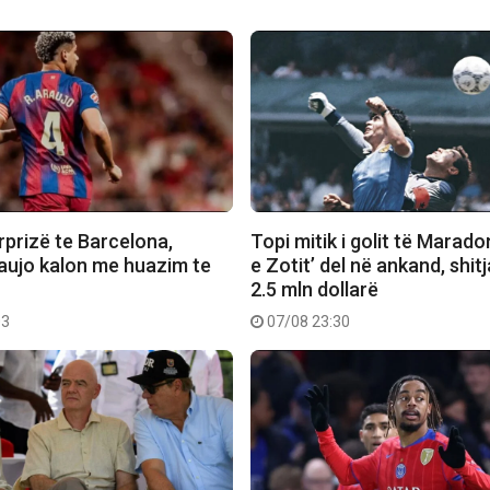
rprizë te Barcelona,
Topi mitik i golit të Marado
aujo kalon me huazim te
e Zotit’ del në ankand, shit
2.5 mln dollarë
03
07/08 23:30