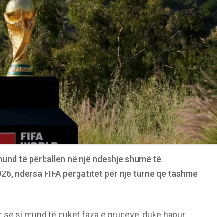
und të përballen në një ndeshje shumë të
26, ndërsa FIFA përgatitet për një turne që tashmë
uar se si mund të duket faza e grupeve, duke hapur