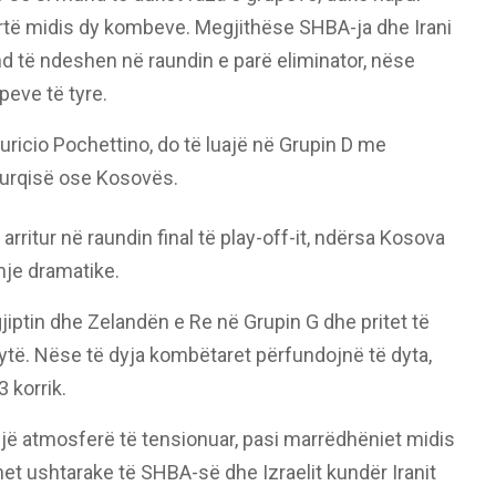
rrtë midis dy kombeve. Megjithëse SHBA-ja dhe Irani
d të ndeshen në raundin e parë eliminator, nëse
peve të tyre.
uricio Pochettino, do të luajë në Grupin D me
Turqisë ose Kosovës.
rritur në raundin final të play-off-it, ndërsa Kosova
shje dramatike.
gjiptin dhe Zelandën e Re në Grupin G dhe pritet të
ytë. Nëse të dyja kombëtaret përfundojnë të dyta,
 korrik.
jë atmosferë të tensionuar, pasi marrëdhëniet midis
et ushtarake të SHBA-së dhe Izraelit kundër Iranit