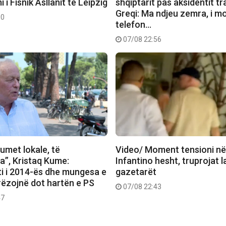
 i Fisnik Asllanit te Leipzig
shqiptarit pas aksidentit tr
Greqi: Ma ndjeu zemra, i m
00
telefon…
07/08 22:56
umet lokale, të
Video/ Moment tensioni në
”, Kristaq Kume:
Infantino hesht, truprojat 
i i 2014-ës dhe mungesa e
gazetarët
 rrëzojnë dot hartën e PS
07/08 22:43
47