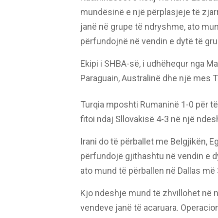
mundësinë e një përplasjeje të zja
janë në grupe të ndryshme, ato mun
përfundojnë në vendin e dytë të gru
Ekipi i SHBA-së, i udhëhequr nga Ma
Paraguain, Australinë dhe një mes 
Turqia mposhti Rumaninë 1-0 për të a
fitoi ndaj Sllovakisë 4-3 në një nde
Irani do të përballet me Belgjikën, E
përfundojë gjithashtu në vendin e d
ato mund të përballen në Dallas më 3
Kjo ndeshje mund të zhvillohet në n
vendeve janë të acaruara. Operacion