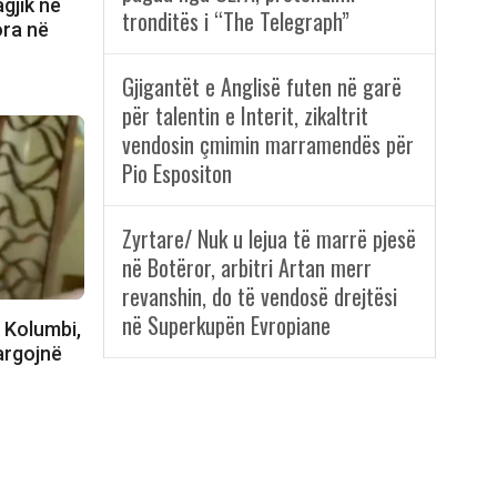
agjik në
tronditës i “The Telegraph”
ora në
Gjigantët e Anglisë futen në garë
për talentin e Interit, zikaltrit
vendosin çmimin marramendës për
Pio Espositon
Zyrtare/ Nuk u lejua të marrë pjesë
në Botëror, arbitri Artan merr
revanshin, do të vendosë drejtësi
në Superkupën Evropiane
 Kolumbi,
largojnë