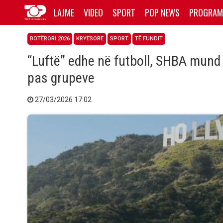
LAJME
VIDEO
SPORT
POP NEWS
PROGRAM
BOTËRORI 2026
KRYESORE
SPORT
TË FUNDIT
“Luftë” edhe në futboll, SHBA mund
pas grupeve
27/03/2026 17:02