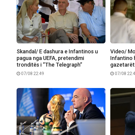
Skandal/ E dashura e Infantinos u
Video/ Mo
pagua nga UEFA, pretendimi
Infantino 
tronditës i “The Telegraph”
gazetarët
07/08 22:49
07/08 22: