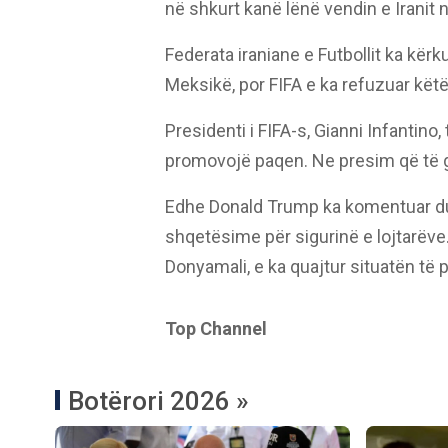
në shkurt kanë lënë vendin e Iranit
Federata iraniane e Futbollit ka kë
Meksikë, por FIFA e ka refuzuar kët
Presidenti i FIFA-s, Gianni Infantino
promovojë paqen. Ne presim që të g
Edhe Donald Trump ka komentuar duke
shqetësime për sigurinë e lojtarëve. 
Donyamali, e ka quajtur situatën të
Top Channel
Botërori 2026 »