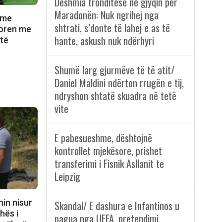
Dëshmia tronditëse në gjyqin për
Maradonën: Nuk ngrihej nga
 me
shtrati, s’donte të lahej e as të
itoren me
hante, askush nuk ndërhyri
 të
Shumë larg gjurmëve të të atit/
Daniel Maldini ndërton rrugën e tij,
ndryshon shtatë skuadra në tetë
vite
E pabesueshme, dështojnë
kontrollet mjekësore, prishet
transferimi i Fisnik Asllanit te
Leipzig
hin nisur
Skandal/ E dashura e Infantinos u
hës i
pagua nga UEFA, pretendimi