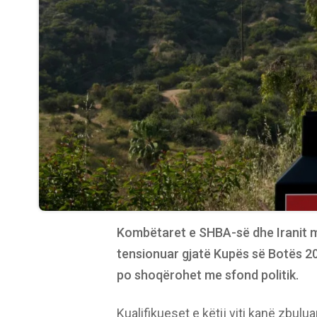
Kombëtaret e SHBA-së dhe Iranit m
tensionuar gjatë Kupës së Botës 20
po shoqërohet me sfond politik.
Kualifikueset e këtij viti kanë zbul