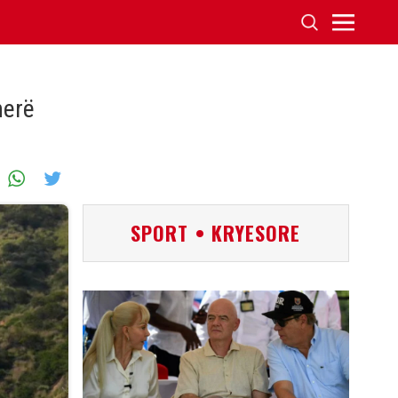
herë
SPORT • KRYESORE