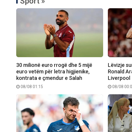
Sport »
30 milionë euro rrogë dhe 5 mijë
Lëvizje su
euro vetëm për letra higjienike,
Ronald Ar
kontrata e çmendur e Salah
Liverpool
08/08 01:15
08/08 00: