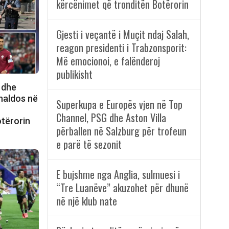
kërcënimet që tronditën Botërorin
Gjesti i veçantë i Muçit ndaj Salah,
reagon presidenti i Trabzonsporit:
Më emocionoi, e falënderoj
publikisht
 dhe
onaldos në
Superkupa e Europës vjen në Top
n
Channel, PSG dhe Aston Villa
otërorin
përballen në Salzburg për trofeun
e parë të sezonit
E bujshme nga Anglia, sulmuesi i
“Tre Luanëve” akuzohet për dhunë
në një klub nate