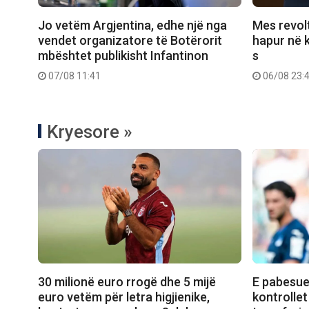
Jo vetëm Argjentina, edhe një nga
Mes revolt
vendet organizatore të Botërorit
hapur në k
mbështet publikisht Infantinon
s
07/08 11:41
06/08 23:
Kryesore »
30 milionë euro rrogë dhe 5 mijë
E pabesue
euro vetëm për letra higjienike,
kontrollet