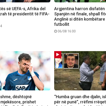
ës së UEFA-s, Afrika del
Argjentina harron disfatën
rah të presidentit të FIFA-
Spanjën në finale, shpall f
Anglinë si ditën kombëtare
futbollit
44
06/08 16:00
shme, dështojnë
“Humba gruan dhe djalin, is
 mjekësore, prishet
për në punë”, rrëfimi rrëqet