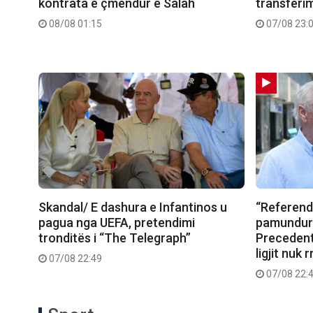
kontrata e çmendur e Salah
transferimi
08/08 01:15
07/08 23:
Skandal/ E dashura e Infantinos u
“Referend
pagua nga UEFA, pretendimi
pamundura
tronditës i “The Telegraph”
Precedent
ligjit nuk
07/08 22:49
07/08 22: