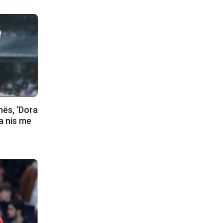
nës, ‘Dora
ja nis me