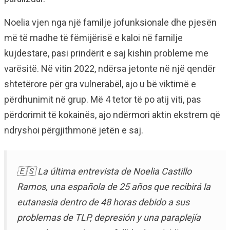
Noelia vjen nga një familje jofunksionale dhe pjesën
më të madhe të fëmijërisë e kaloi në familje
kujdestare, pasi prindërit e saj kishin probleme me
varësitë. Në vitin 2022, ndërsa jetonte në një qendër
shtetërore për gra vulnerabël, ajo u bë viktimë e
përdhunimit në grup. Më 4 tetor të po atij viti, pas
përdorimit të kokainës, ajo ndërmori aktin ekstrem që
ndryshoi përgjithmonë jetën e saj.
🇪🇸 La última entrevista de Noelia Castillo
Ramos, una española de 25 años que recibirá la
eutanasia dentro de 48 horas debido a sus
problemas de TLP, depresión y una paraplejía