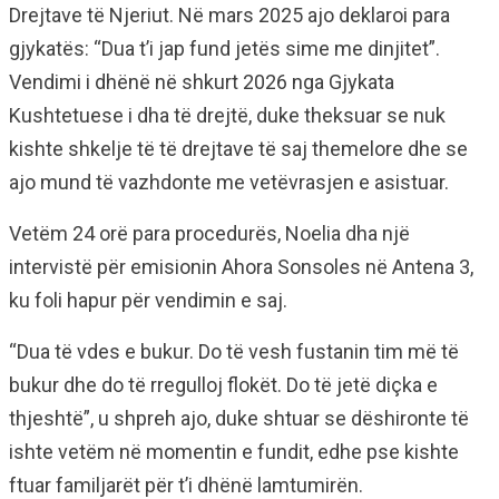
Drejtave të Njeriut. Në mars 2025 ajo deklaroi para
gjykatës: “Dua t’i jap fund jetës sime me dinjitet”.
Vendimi i dhënë në shkurt 2026 nga Gjykata
Kushtetuese i dha të drejtë, duke theksuar se nuk
kishte shkelje të të drejtave të saj themelore dhe se
ajo mund të vazhdonte me vetëvrasjen e asistuar.
Vetëm 24 orë para procedurës, Noelia dha një
intervistë për emisionin Ahora Sonsoles në Antena 3,
ku foli hapur për vendimin e saj.
“Dua të vdes e bukur. Do të vesh fustanin tim më të
bukur dhe do të rregulloj flokët. Do të jetë diçka e
thjeshtë”, u shpreh ajo, duke shtuar se dëshironte të
ishte vetëm në momentin e fundit, edhe pse kishte
ftuar familjarët për t’i dhënë lamtumirën.