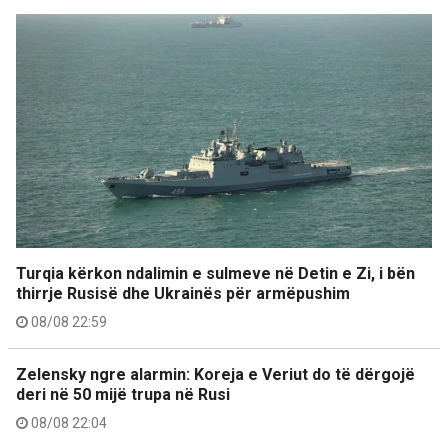
Turqia kërkon ndalimin e sulmeve në Detin e Zi, i bën
thirrje Rusisë dhe Ukrainës për armëpushim
08/08 22:59
Zelensky ngre alarmin: Koreja e Veriut do të dërgojë
deri në 50 mijë trupa në Rusi
08/08 22:04