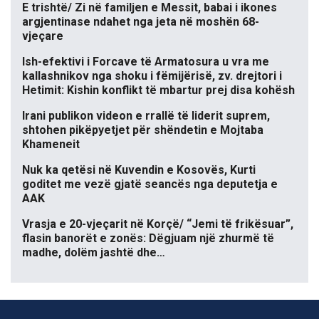
E trishtë/ Zi në familjen e Messit, babai i ikones
argjentinase ndahet nga jeta në moshën 68-
vjeçare
Ish-efektivi i Forcave të Armatosura u vra me
kallashnikov nga shoku i fëmijërisë, zv. drejtori i
Hetimit: Kishin konflikt të mbartur prej disa kohësh
Irani publikon videon e rrallë të liderit suprem,
shtohen pikëpyetjet për shëndetin e Mojtaba
Khameneit
Nuk ka qetësi në Kuvendin e Kosovës, Kurti
goditet me vezë gjatë seancës nga deputetja e
AAK
Vrasja e 20-vjeçarit në Korçë/ “Jemi të frikësuar”,
flasin banorët e zonës: Dëgjuam një zhurmë të
madhe, dolëm jashtë dhe…