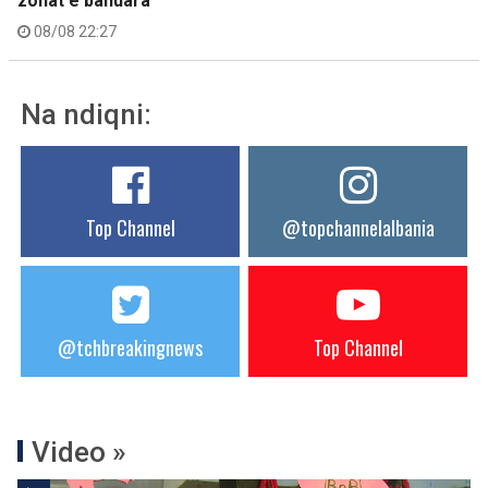
zonat e banuara
08/08 22:27
Na ndiqni:
Top Channel
@topchannelalbania
@tchbreakingnews
Top Channel
Video »