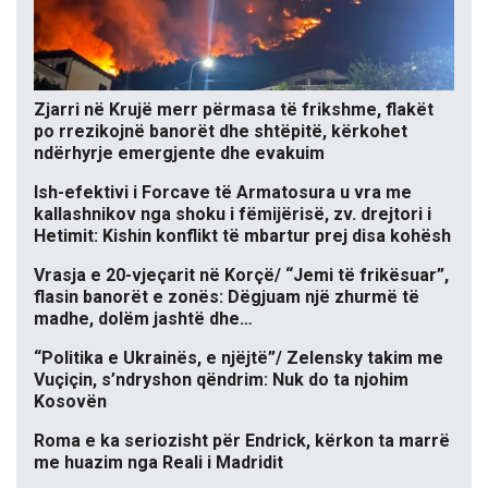
Zjarri në Krujë merr përmasa të frikshme, flakët
po rrezikojnë banorët dhe shtëpitë, kërkohet
ndërhyrje emergjente dhe evakuim
Ish-efektivi i Forcave të Armatosura u vra me
kallashnikov nga shoku i fëmijërisë, zv. drejtori i
Hetimit: Kishin konflikt të mbartur prej disa kohësh
Vrasja e 20-vjeçarit në Korçë/ “Jemi të frikësuar”,
flasin banorët e zonës: Dëgjuam një zhurmë të
madhe, dolëm jashtë dhe…
“Politika e Ukrainës, e njëjtë”/ Zelensky takim me
Vuçiçin, s’ndryshon qëndrim: Nuk do ta njohim
Kosovën
Roma e ka seriozisht për Endrick, kërkon ta marrë
me huazim nga Reali i Madridit