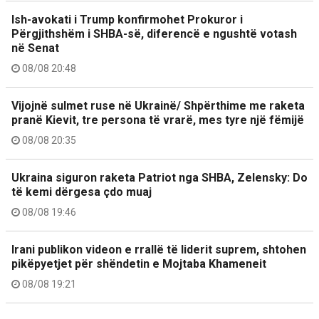
Ish-avokati i Trump konfirmohet Prokuror i
Përgjithshëm i SHBA-së, diferencë e ngushtë votash
në Senat
08/08 20:48
Vijojnë sulmet ruse në Ukrainë/ Shpërthime me raketa
pranë Kievit, tre persona të vrarë, mes tyre një fëmijë
08/08 20:35
Ukraina siguron raketa Patriot nga SHBA, Zelensky: Do
të kemi dërgesa çdo muaj
08/08 19:46
Irani publikon videon e rrallë të liderit suprem, shtohen
pikëpyetjet për shëndetin e Mojtaba Khameneit
08/08 19:21