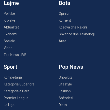
Lajme
Bota
Politikë
Opinion
Kronikë
Koment
Aktualitet
Kosova dhe Rajoni
Ekonomi
Shkencë dhe Teknologji
Sociale
Auto
Video
Top News LIVE
Sport
Pop News
Kombëtarja
Showbiz
Kategoria Superiore
Lifestyle
Kategoria e Parë
Fashion
Premier League
Shëndeti
La Liga
Dieta