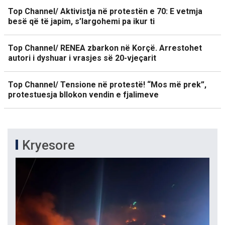
Top Channel/ Aktivistja në protestën e 70: E vetmja
besë që të japim, s’largohemi pa ikur ti
Top Channel/ RENEA zbarkon në Korçë. Arrestohet
autori i dyshuar i vrasjes së 20-vjeçarit
Top Channel/ Tensione në protestë! “Mos më prek”,
protestuesja bllokon vendin e fjalimeve
Kryesore