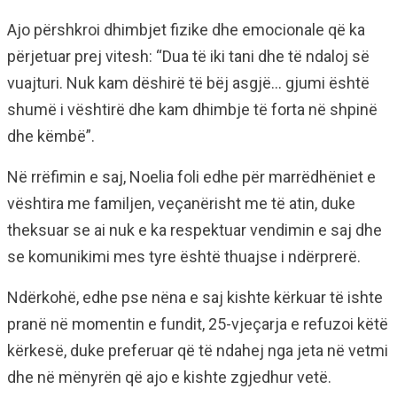
Ajo përshkroi dhimbjet fizike dhe emocionale që ka
përjetuar prej vitesh: “Dua të iki tani dhe të ndaloj së
vuajturi. Nuk kam dëshirë të bëj asgjë… gjumi është
shumë i vështirë dhe kam dhimbje të forta në shpinë
dhe këmbë”.
Në rrëfimin e saj, Noelia foli edhe për marrëdhëniet e
vështira me familjen, veçanërisht me të atin, duke
theksuar se ai nuk e ka respektuar vendimin e saj dhe
se komunikimi mes tyre është thuajse i ndërprerë.
Ndërkohë, edhe pse nëna e saj kishte kërkuar të ishte
pranë në momentin e fundit, 25-vjeçarja e refuzoi këtë
kërkesë, duke preferuar që të ndahej nga jeta në vetmi
dhe në mënyrën që ajo e kishte zgjedhur vetë.