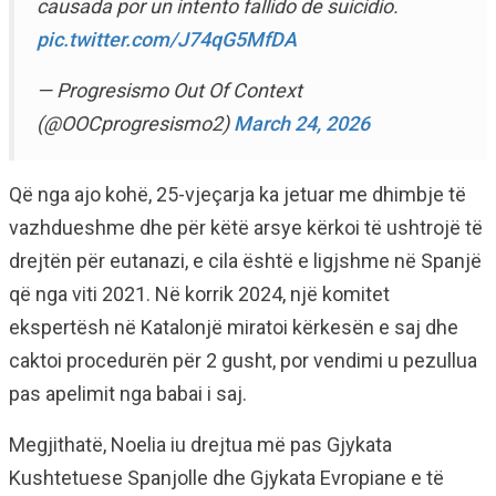
causada por un intento fallido de suicidio.
pic.twitter.com/J74qG5MfDA
— Progresismo Out Of Context
(@OOCprogresismo2)
March 24, 2026
Që nga ajo kohë, 25-vjeçarja ka jetuar me dhimbje të
vazhdueshme dhe për këtë arsye kërkoi të ushtrojë të
drejtën për eutanazi, e cila është e ligjshme në Spanjë
që nga viti 2021. Në korrik 2024, një komitet
ekspertësh në Katalonjë miratoi kërkesën e saj dhe
caktoi procedurën për 2 gusht, por vendimi u pezullua
pas apelimit nga babai i saj.
Megjithatë, Noelia iu drejtua më pas Gjykata
Kushtetuese Spanjolle dhe Gjykata Evropiane e të