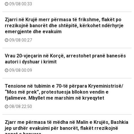
09/08 00:33
Zjarri në Krujë merr përmasa të frikshme, flakët po
rrezikojnë banorët dhe shtëpitë, kërkohet ndërhyrje
emergjente dhe evakuim
09/08 00:27
Vrau 20-vjeçarin në Korçë, arrestohet pranë banesës
autori i dyshuar i krimit
09/08 00:09
Tensione në tubimin e 70-të përpara Kryeministrisë/
“Mos më prek”, protestuesja bllokon vendin e
fjalimeve. Mbyllet me marshim në kryeqytet
08/08 22:50
Zjarr me përmasa të mëdha në Malin e Krujës, Bashkia
jep urdhër evakuimi për banorët, flakët rrezikojnë