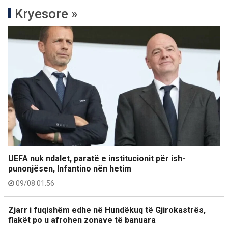
Kryesore »
UEFA nuk ndalet, paratë e institucionit për ish-
punonjësen, Infantino nën hetim
09/08 01:56
Zjarr i fuqishëm edhe në Hundëkuq të Gjirokastrës,
flakët po u afrohen zonave të banuara