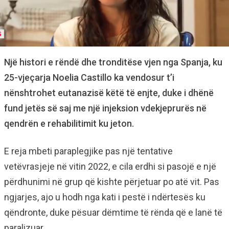
Një histori e rëndë dhe tronditëse vjen nga Spanja, ku
25-vjeçarja Noelia Castillo ka vendosur t’i
nënshtrohet eutanazisë këtë të enjte, duke i dhënë
fund jetës së saj me një injeksion vdekjeprurës në
qendrën e rehabilitimit ku jeton.
E reja mbeti paraplegjike pas një tentative
vetëvrasjeje në vitin 2022, e cila erdhi si pasojë e një
përdhunimi në grup që kishte përjetuar po atë vit. Pas
ngjarjes, ajo u hodh nga kati i pestë i ndërtesës ku
qëndronte, duke pësuar dëmtime të rënda që e lanë të
paralizuar.