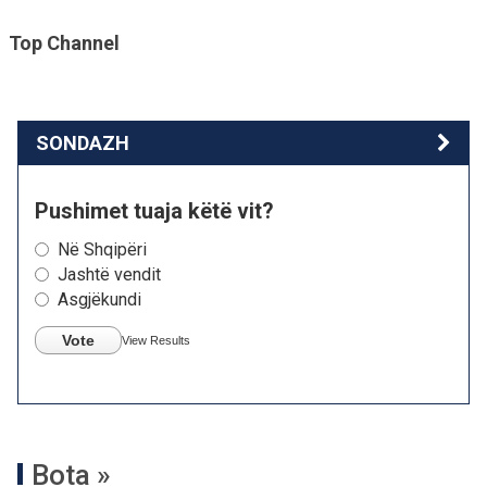
Top Channel
SONDAZH
Pushimet tuaja këtë vit?
Në Shqipëri
Jashtë vendit
Asgjëkundi
Vote
View Results
Bota »