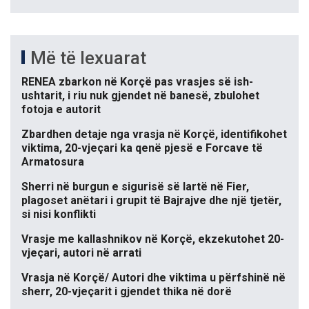
Më të lexuarat
RENEA zbarkon në Korçë pas vrasjes së ish-
ushtarit, i riu nuk gjendet në banesë, zbulohet
fotoja e autorit
Zbardhen detaje nga vrasja në Korçë, identifikohet
viktima, 20-vjeçari ka qenë pjesë e Forcave të
Armatosura
Sherri në burgun e sigurisë së lartë në Fier,
plagoset anëtari i grupit të Bajrajve dhe një tjetër,
si nisi konflikti
Vrasje me kallashnikov në Korçë, ekzekutohet 20-
vjeçari, autori në arrati
Vrasja në Korçë/ Autori dhe viktima u përfshinë në
sherr, 20-vjeçarit i gjendet thika në dorë