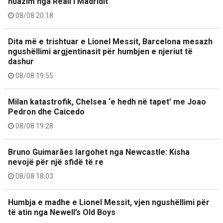
huazim nga Reali i Madridit
08/08 20:18
Dita më e trishtuar e Lionel Messit, Barcelona mesazh
ngushëllimi argjentinasit për humbjen e njeriut të
dashur
08/08 19:55
Milan katastrofik, Chelsea ‘e hedh në tapet’ me Joao
Pedron dhe Caicedo
08/08 19:28
Bruno Guimarães largohet nga Newcastle: Kisha
nevojë për një sfidë të re
08/08 18:03
Humbja e madhe e Lionel Messit, vjen ngushëllimi për
të atin nga Newell’s Old Boys