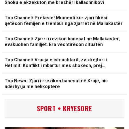
Shoku e ekzekuton me breshëri kallashnikovi
Top Channel/ Prekëse! Momenti kur zjarrfikësi
qetëson fëmijën e trembur nga zjarret në Mallakastër
Top Channel/ Zjarri rrezikon banesat në Mallakastër,
evakuohen familjet. Era vështirëson situatën
Top Channel/ Vrasja e ish-ushtarit, zv. drejtori i
Hetimit: Konflikt i mbartur mes shokësh, prej…
Top News- Zjarri rrezikon banesat në Krujë, nis
ndërhyrja me helikopterë
SPORT • KRYESORE