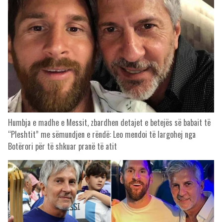
Humbja e madhe e Messit, zbardhen detajet e betejës së babait të
“Pleshtit” me sëmundjen e rëndë: Leo mendoi të largohej nga
Botërori për të shkuar pranë të atit