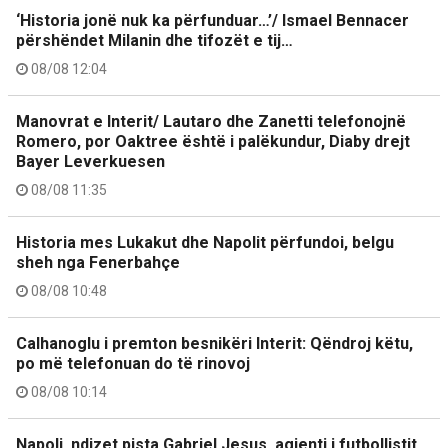
‘Historia jonë nuk ka përfunduar…’/ Ismael Bennacer
përshëndet Milanin dhe tifozët e tij…
08/08 12:04
Manovrat e Interit/ Lautaro dhe Zanetti telefonojnë
Romero, por Oaktree është i palëkundur, Diaby drejt
Bayer Leverkuesen
08/08 11:35
Historia mes Lukakut dhe Napolit përfundoi, belgu
sheh nga Fenerbahçe
08/08 10:48
Calhanoglu i premton besnikëri Interit: Qëndroj këtu,
po më telefonuan do të rinovoj
08/08 10:14
Napoli, ndizet pista Gabriel Jesus, agjenti i futbollistit