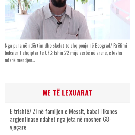
Nga puna në ndërtim dhe skelat te shqiponja në Beograd/ Rrëfimi i
boksierit shqiptar të UFC: Ishin 22 mijë serbë në arenë, e kisha
ndarë mendjen…
ME TË LEXUARAT
E trishtë/ Zi në familjen e Messit, babai i ikones
argjentinase ndahet nga jeta në moshën 68-
vjeçare