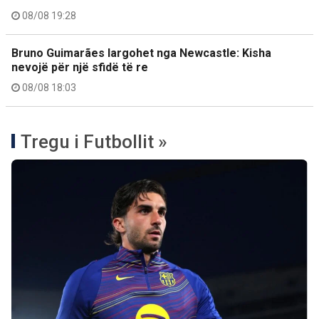
08/08 19:28
Bruno Guimarães largohet nga Newcastle: Kisha
nevojë për një sfidë të re
08/08 18:03
Tregu i Futbollit »