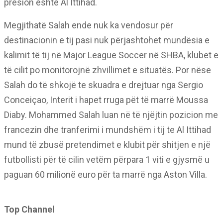
presion është Al Ittihad.
Megjithatë Salah ende nuk ka vendosur për
destinacionin e tij pasi nuk përjashtohet mundësia e
kalimit të tij në Major League Soccer në SHBA, klubet e
të cilit po monitorojnë zhvillimet e situatës. Por nëse
Salah do të shkojë te skuadra e drejtuar nga Sergio
Conceiçao, Interit i hapet rruga pët të marrë Moussa
Diaby. Mohammed Salah luan në të njëjtin pozicion me
francezin dhe tranferimi i mundshëm i tij te Al Ittihad
mund të zbusë pretendimet e klubit për shitjen e një
futbollisti për të cilin vetëm përpara 1 viti e gjysmë u
paguan 60 milionë euro për ta marrë nga Aston Villa.
Top Channel