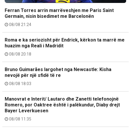
Ferran Torres arrin marrëveshjen me Paris Saint
Germain, nisin bisedimet me Barcelonën
08/08 21:24
Roma e ka seriozisht për Endrick, kërkon ta marrë me
huazim nga Reali i Madridit
08/08 20:18
Bruno Guimarães largohet nga Newcastle: Kisha
nevojë për një sfidë të re
08/08 18:03
Manovrat e Interit/ Lautaro dhe Zanetti telefonojnë
Romero, por Oaktree është i palëkundur, Diaby drejt
Bayer Leverkuesen
08/08 11:35