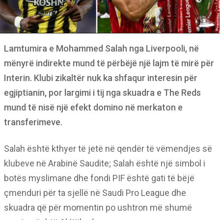
Lamtumira e Mohammed Salah nga Liverpooli, në
mënyrë indirekte mund të përbëjë një lajm të mirë për
Interin. Klubi zikaltër nuk ka shfaqur interesin për
egjiptianin, por largimi i tij nga skuadra e The Reds
mund të nisë një efekt domino në merkaton e
transferimeve.
Salah është kthyer të jetë në qendër të vëmendjes së
klubeve në Arabinë Saudite; Salah është një simbol i
botës myslimane dhe fondi PIF është gati të bëjë
çmenduri për ta sjellë në Saudi Pro League dhe
skuadra që për momentin po ushtron më shumë