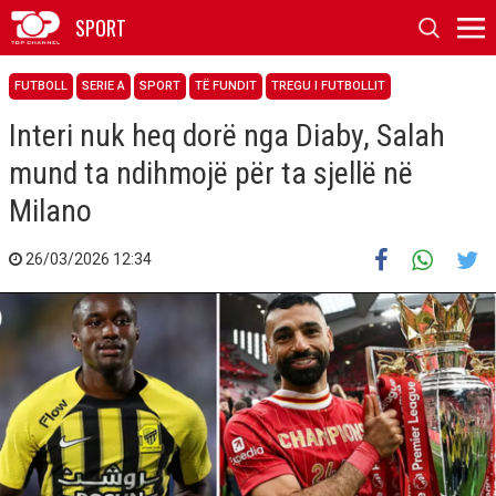
SPORT
FUTBOLL
SERIE A
SPORT
TË FUNDIT
TREGU I FUTBOLLIT
Interi nuk heq dorë nga Diaby, Salah
mund ta ndihmojë për ta sjellë në
Milano
26/03/2026 12:34