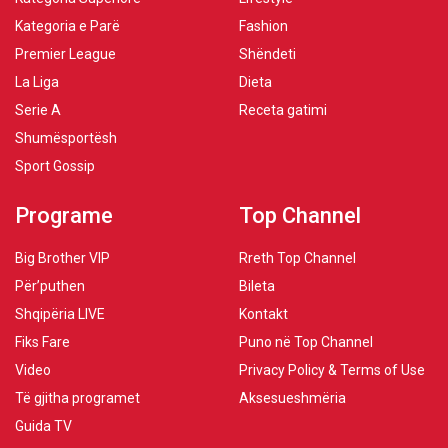
Kategoria e Parë
Fashion
Premier League
Shëndeti
La Liga
Dieta
Serie A
Receta gatimi
Shumësportësh
Sport Gossip
Programe
Top Channel
Big Brother VIP
Rreth Top Channel
Për’puthen
Bileta
Shqipëria LIVE
Kontakt
Fiks Fare
Puno në Top Channel
Video
Privacy Policy & Terms of Use
Të gjitha programet
Aksesueshmëria
Guida TV