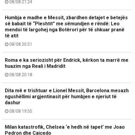
08/08 21:24
Humbja e madhe e Messit, zbardhen detajet e betejës
së babait të “Pleshtit” me sëmundjen e rëndë: Leo
mendoi të largohej nga Botërori për të shkuar pranë
të atit
08/08 20:51
Roma e ka seriozisht për Endrick, kërkon ta marrë me
huazim nga Reali i Madridit
08/08 20:18
Dita më e trishtuar e Lionel Messit, Barcelona mesazh
ngushëllimi argjentinasit për humbjen e njeriut të
dashur
08/08 19:55
Milan katastrofik, Chelsea ‘e hedh në tapet’ me Joao
Pedron dhe Caicedo