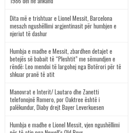
1986 del në ankand
Dita më e trishtuar e Lionel Messit, Barcelona
mesazh ngushëllimi argjentinasit për humbjen e
njeriut të dashur
Humbja e madhe e Messit, zbardhen detajet e
betejës së babait të “Pleshtit” me sëmundjen e
rëndë: Leo mendoi të largohej nga Botërori për të
shkuar pranë të atit
Manovrat e Interit/ Lautaro dhe Zanetti
telefonojnë Romero, por Oaktree është i
palëkundur, Diaby drejt Bayer Leverkuesen
Humbja e madhe e Lionel Messit, vjen ngushëllimi
për të atin nga Newell’s Old Boys