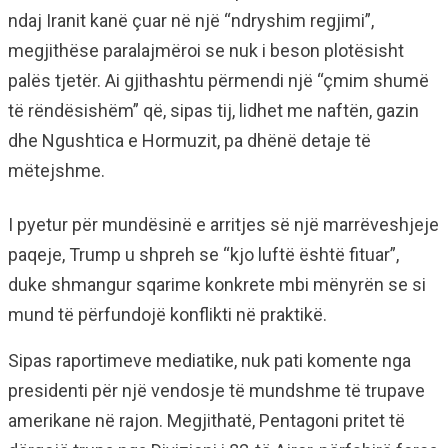
ndaj Iranit kanë çuar në një “ndryshim regjimi”,
megjithëse paralajmëroi se nuk i beson plotësisht
palës tjetër. Ai gjithashtu përmendi një “çmim shumë
të rëndësishëm” që, sipas tij, lidhet me naftën, gazin
dhe Ngushtica e Hormuzit, pa dhënë detaje të
mëtejshme.
I pyetur për mundësinë e arritjes së një marrëveshjeje
paqeje, Trump u shpreh se “kjo luftë është fituar”,
duke shmangur sqarime konkrete mbi mënyrën se si
mund të përfundojë konflikti në praktikë.
Sipas raportimeve mediatike, nuk pati komente nga
presidenti për një vendosje të mundshme të trupave
amerikane në rajon. Megjithatë, Pentagoni pritet të