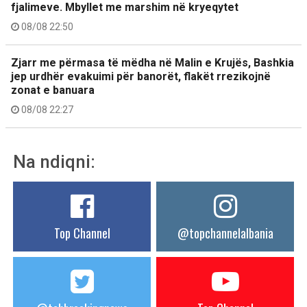
fjalimeve. Mbyllet me marshim në kryeqytet
08/08 22:50
Zjarr me përmasa të mëdha në Malin e Krujës, Bashkia
jep urdhër evakuimi për banorët, flakët rrezikojnë
zonat e banuara
08/08 22:27
Na ndiqni:
Top Channel
@topchannelalbania