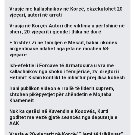
Vrasje me kallashnikov në Korçë, ekzekutohet 20-
vjeçari, autori në arrati
Vrasja në Korçë/ Autori dhe viktima u përfshinë në
sherr, 20-vjeçarit i gjendet thika në dorë
E trishtë/ Zi në familjen e Messit, babai i ikones
argjentinase ndahet nga jeta në moshën 68-
vjeçare
Ish-efektivi i Forcave të Armatosura u vra me
kallashnikov nga shoku i fëmijërisë, zv. drejtori i
Hetimit: Kishin konflikt të mbartur prej disa kohësh
Irani publikon videon e rrallë të liderit suprem,
shtohen pikëpyetjet për shëndetin e Mojtaba
Khameneit
Nuk ka qetësi në Kuvendin e Kosovës, Kurti
goditet me vezë gjatë seancës nga deputetja e
AAK
Vrasja e 20-vjeçarit në Korçë/ “Jemi të frikësuar”,