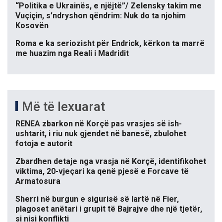
“Politika e Ukrainës, e njëjtë”/ Zelensky takim me
Vuçiçin, s’ndryshon qëndrim: Nuk do ta njohim
Kosovën
Roma e ka seriozisht për Endrick, kërkon ta marrë
me huazim nga Reali i Madridit
Më të lexuarat
RENEA zbarkon në Korçë pas vrasjes së ish-
ushtarit, i riu nuk gjendet në banesë, zbulohet
fotoja e autorit
Zbardhen detaje nga vrasja në Korçë, identifikohet
viktima, 20-vjeçari ka qenë pjesë e Forcave të
Armatosura
Sherri në burgun e sigurisë së lartë në Fier,
plagoset anëtari i grupit të Bajrajve dhe një tjetër,
si nisi konflikti