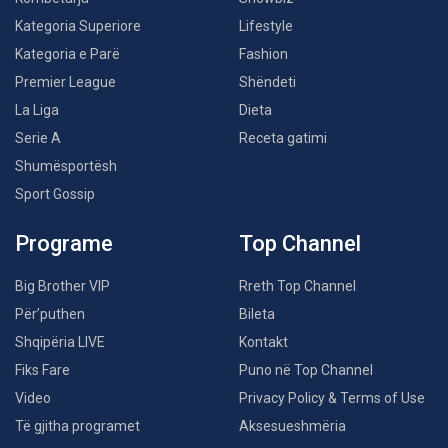
Kategoria Superiore
Lifestyle
Kategoria e Parë
Fashion
Premier League
Shëndeti
La Liga
Dieta
Serie A
Receta gatimi
Shumësportësh
Sport Gossip
Programe
Top Channel
Big Brother VIP
Rreth Top Channel
Për’puthen
Bileta
Shqipëria LIVE
Kontakt
Fiks Fare
Puno në Top Channel
Video
Privacy Policy & Terms of Use
Të gjitha programet
Aksesueshmëria