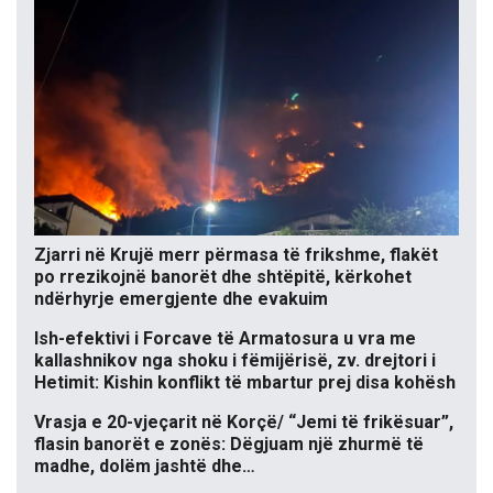
Zjarri në Krujë merr përmasa të frikshme, flakët
po rrezikojnë banorët dhe shtëpitë, kërkohet
ndërhyrje emergjente dhe evakuim
Ish-efektivi i Forcave të Armatosura u vra me
kallashnikov nga shoku i fëmijërisë, zv. drejtori i
Hetimit: Kishin konflikt të mbartur prej disa kohësh
Vrasja e 20-vjeçarit në Korçë/ “Jemi të frikësuar”,
flasin banorët e zonës: Dëgjuam një zhurmë të
madhe, dolëm jashtë dhe…