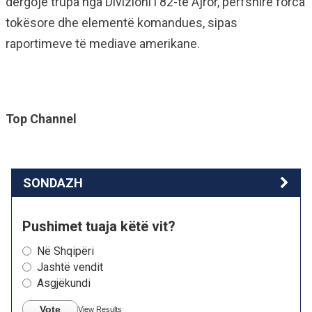
dërgojë trupa nga Divizioni i 82-të Ajror, përfshirë forca
tokësore dhe elementë komandues, sipas
raportimeve të mediave amerikane.
Top Channel
SONDAZH
Pushimet tuaja këtë vit?
Në Shqipëri
Jashtë vendit
Asgjëkundi
Vote
View Results