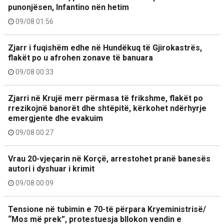
punonjësen, Infantino nën hetim
09/08 01:56
Zjarr i fuqishëm edhe në Hundëkuq të Gjirokastrës,
flakët po u afrohen zonave të banuara
09/08 00:33
Zjarri në Krujë merr përmasa të frikshme, flakët po
rrezikojnë banorët dhe shtëpitë, kërkohet ndërhyrje
emergjente dhe evakuim
09/08 00:27
Vrau 20-vjeçarin në Korçë, arrestohet pranë banesës
autori i dyshuar i krimit
09/08 00:09
Tensione në tubimin e 70-të përpara Kryeministrisë/
“Mos më prek”, protestuesja bllokon vendin e