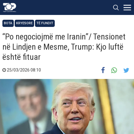
BOTA
KRYESORE
TË FUNDIT
“Po negociojmë me Iranin”/ Tensionet
në Lindjen e Mesme, Trump: Kjo luftë
është fituar
25/03/2026 08:10