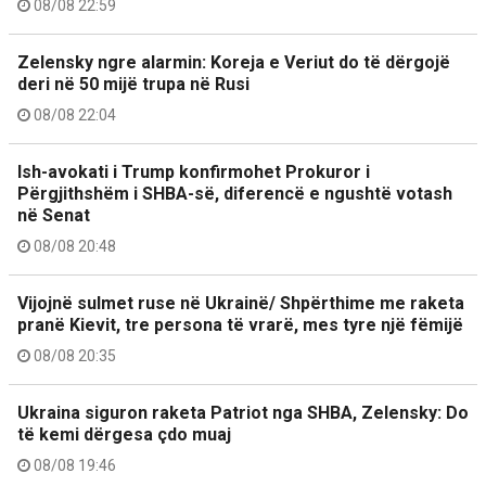
08/08 22:59
Zelensky ngre alarmin: Koreja e Veriut do të dërgojë
deri në 50 mijë trupa në Rusi
08/08 22:04
Ish-avokati i Trump konfirmohet Prokuror i
Përgjithshëm i SHBA-së, diferencë e ngushtë votash
në Senat
08/08 20:48
Vijojnë sulmet ruse në Ukrainë/ Shpërthime me raketa
pranë Kievit, tre persona të vrarë, mes tyre një fëmijë
08/08 20:35
Ukraina siguron raketa Patriot nga SHBA, Zelensky: Do
të kemi dërgesa çdo muaj
08/08 19:46