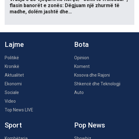
flasin banorët e zonës: Dëgjuam një zhurmë të
madhe, dolëm jashtë dhe…
Lajme
Bota
Politikë
Opinion
Kronikë
Koment
Aktualitet
Kosova dhe Rajoni
Ekonomi
Shkencë dhe Teknologji
Sociale
Auto
Video
Top News LIVE
Sport
Pop News
Kombëtarja
Showbiz