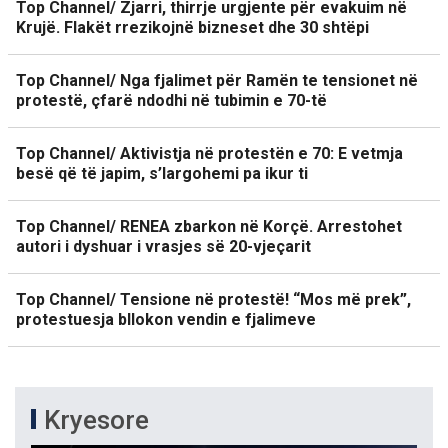
Top Channel/ Zjarri, thirrje urgjente për evakuim në
Krujë. Flakët rrezikojnë bizneset dhe 30 shtëpi
Top Channel/ Nga fjalimet për Ramën te tensionet në
protestë, çfarë ndodhi në tubimin e 70-të
Top Channel/ Aktivistja në protestën e 70: E vetmja
besë që të japim, s’largohemi pa ikur ti
Top Channel/ RENEA zbarkon në Korçë. Arrestohet
autori i dyshuar i vrasjes së 20-vjeçarit
Top Channel/ Tensione në protestë! “Mos më prek”,
protestuesja bllokon vendin e fjalimeve
Kryesore