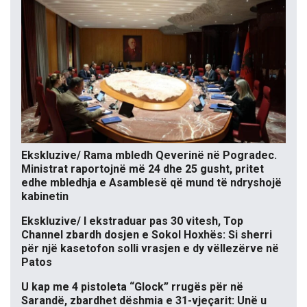
Ekskluzive/ Rama mbledh Qeverinë në Pogradec.
Ministrat raportojnë më 24 dhe 25 gusht, pritet
edhe mbledhja e Asamblesë që mund të ndryshojë
kabinetin
Ekskluzive/ I ekstraduar pas 30 vitesh, Top
Channel zbardh dosjen e Sokol Hoxhës: Si sherri
për një kasetofon solli vrasjen e dy vëllezërve në
Patos
U kap me 4 pistoleta “Glock” rrugës për në
Sarandë, zbardhet dëshmia e 31-vjeçarit: Unë u