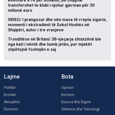
Aventurë e re për Asllanin, ylli shqiptar
transferohet te klubi i njohur gjerman për 30
milionë euro
VIDEO/ I prangosur dhe nën masa të rrepta sigurie,
momenti i ekstradimit të Sokol Hoxhës në
Shqipëri, autor i tre vrasjeve
Tronditëse në Britani/ 38-vjeçarja shtatzënë bie
nga kati i nëntë dhe humb jetën, por mjekët
shpëtojnë foshnjën e saj
Lajme
Bota
Politikë
Opinion
Kronikë
Koment
Aktualitet
Kosova dhe Rajoni
Ekonomi
Shkencë dhe Teknologji