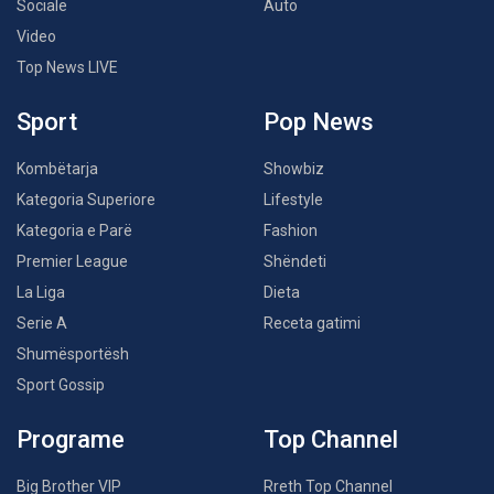
Sociale
Auto
Video
Top News LIVE
Sport
Pop News
Kombëtarja
Showbiz
Kategoria Superiore
Lifestyle
Kategoria e Parë
Fashion
Premier League
Shëndeti
La Liga
Dieta
Serie A
Receta gatimi
Shumësportësh
Sport Gossip
Programe
Top Channel
Big Brother VIP
Rreth Top Channel