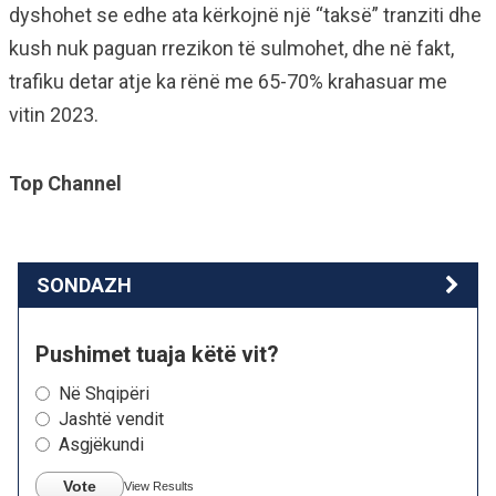
dyshohet se edhe ata kërkojnë një “taksë” tranziti dhe
kush nuk paguan rrezikon të sulmohet, dhe në fakt,
trafiku detar atje ka rënë me 65-70% krahasuar me
vitin 2023.
Top Channel
SONDAZH
Pushimet tuaja këtë vit?
Në Shqipëri
Jashtë vendit
Asgjëkundi
Vote
View Results