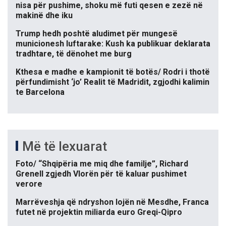
nisa për pushime, shoku më futi qesen e zezë në
makinë dhe iku
Trump hedh poshtë aludimet për mungesë
municionesh luftarake: Kush ka publikuar deklarata
tradhtare, të dënohet me burg
Kthesa e madhe e kampionit të botës/ Rodri i thotë
përfundimisht ‘jo’ Realit të Madridit, zgjodhi kalimin
te Barcelona
Më të lexuarat
Foto/ “Shqipëria me miq dhe familje”, Richard
Grenell zgjedh Vlorën për të kaluar pushimet
verore
Marrëveshja që ndryshon lojën në Mesdhe, Franca
futet në projektin miliarda euro Greqi-Qipro