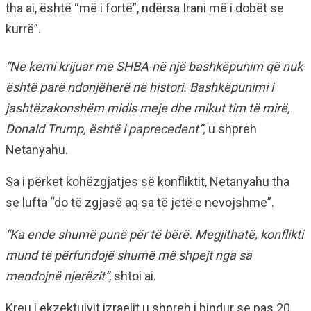
tha ai, është “më i fortë”, ndërsa Irani më i dobët se
kurrë”.
“Ne kemi krijuar me SHBA-në një bashkëpunim që nuk
është parë ndonjëherë në histori. Bashkëpunimi i
jashtëzakonshëm midis meje dhe mikut tim të mirë,
Donald Trump, është i paprecedent”,
u shpreh
Netanyahu.
Sa i përket kohëzgjatjes së konfliktit, Netanyahu tha
se lufta “do të zgjasë aq sa të jetë e nevojshme”.
“Ka ende shumë punë për të bërë. Megjithatë, konflikti
mund të përfundojë shumë më shpejt nga sa
mendojnë njerëzit”
, shtoi ai.
Kreu i ekzektuivit izraelit u shpreh i bindur se pas 20