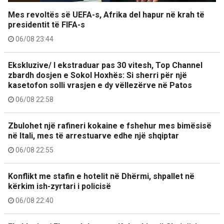
Mes revoltës së UEFA-s, Afrika del hapur në krah të
presidentit të FIFA-s
06/08 23:44
Ekskluzive/ I ekstraduar pas 30 vitesh, Top Channel
zbardh dosjen e Sokol Hoxhës: Si sherri për një
kasetofon solli vrasjen e dy vëllezërve në Patos
06/08 22:58
Zbulohet një rafineri kokaine e fshehur mes bimësisë
në Itali, mes të arrestuarve edhe një shqiptar
06/08 22:55
Konflikt me stafin e hotelit në Dhërmi, shpallet në
kërkim ish-zyrtari i policisë
06/08 22:40