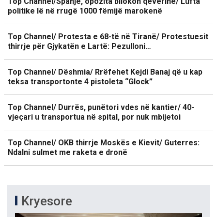
Top Channel/Spanjë, opozita bllokon qeverinë/ Lufta
politike lë në rrugë 1000 fëmijë marokenë
Top Channel/ Protesta e 68-të në Tiranë/ Protestuesit
thirrje për Gjykatën e Lartë: Pezulloni…
Top Channel/ Dëshmia/ Rrëfehet Kejdi Banaj që u kap
teksa transportonte 4 pistoleta “Glock”
Top Channel/ Durrës, punëtori vdes në kantier/ 40-
vjeçari u transportua në spital, por nuk mbijetoi
Top Channel/ OKB thirrje Moskës e Kievit/ Guterres:
Ndalni sulmet me raketa e dronë
Kryesore