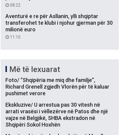
08:22
Aventurë e re për Asllanin, ylli shqiptar
transferohet te klubi i njohur gjerman për 30
milionë euro
11:10
Më të lexuarat
Foto/ “Shqipëria me miq dhe familje”,
Richard Grenell zgjedh Vlorën për të kaluar
pushimet verore
Ekskluzive/ U arrestua pas 30 vitesh në
arrati vrasësi i vëllezërve në Patos dhe një
vajze në Belgjikë, SHBA ekstradon në
Shqipëri Sokol Hoxhën