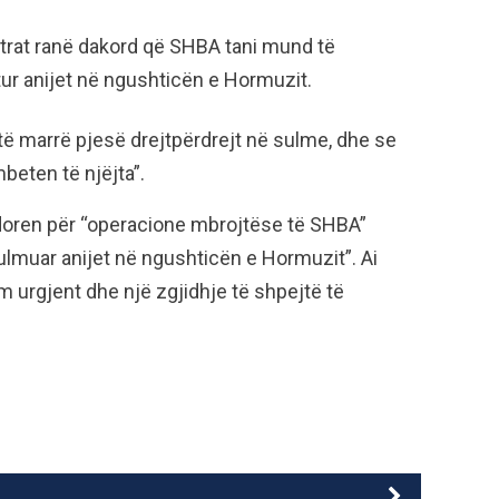
istrat ranë dakord që SHBA tani mund të
tur anijet në ngushticën e Hormuzit.
të marrë pjesë drejtpërdrejt në sulme, dhe se
mbeten të njëjta”.
doren për “operacione mbrojtëse të SHBA”
ulmuar anijet në ngushticën e Hormuzit”. Ai
m urgjent dhe një zgjidhje të shpejtë të