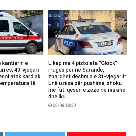
 kantierin e
U kap me 4 pistoleta “Glock”
urrës, 40-vjeçari
rrugës për në Sarandë,
soi atak kardiak
zbardhet dëshmia e 31-vjeçarit:
temperatura të
Unë u nisa për pushime, shoku
më futi qesen e zezë në makinë
dhe iku
06/08 18:30