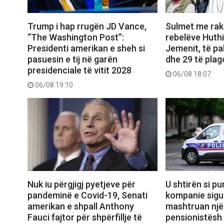
Trump i hap rrugën JD Vance,
Sulmet me rak
“The Washington Post”:
rebelëve Huthi
Presidenti amerikan e sheh si
Jemenit, të pa
pasuesin e tij në garën
dhe 29 të plag
presidenciale të vitit 2028
06/08 18:07
06/08 19:10
Nuk iu përgjigj pyetjeve për
U shtirën si pu
pandeminë e Covid-19, Senati
kompanie sigu
amerikan e shpall Anthony
mashtruan një 
Fauci fajtor për shpërfillje të
pensionistësh