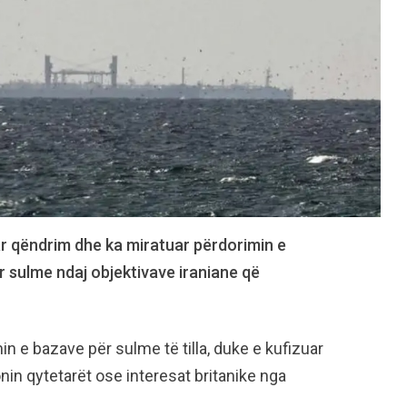
r qëndrim dhe ka miratuar përdorimin e
 sulme ndaj objektivave iraniane që
in e bazave për sulme të tilla, duke e kufizuar
in qytetarët ose interesat britanike nga