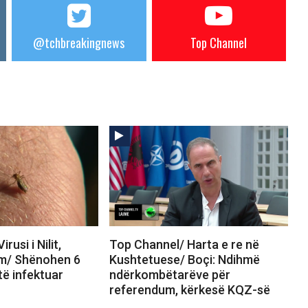
@tchbreakingnews
Top Channel
rusi i Nilit,
Top Channel/ Harta e re në
rm/ Shënohen 6
Kushtetuese/ Boçi: Ndihmë
të infektuar
ndërkombëtarëve për
referendum, kërkesë KQZ-së