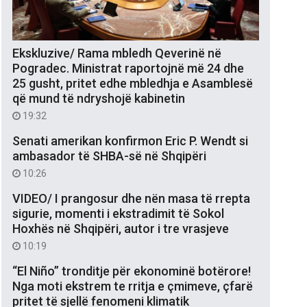
Ekskluzive/ Rama mbledh Qeverinë në
Pogradec. Ministrat raportojnë më 24 dhe
25 gusht, pritet edhe mbledhja e Asamblesë
që mund të ndryshojë kabinetin
19:32
Senati amerikan konfirmon Eric P. Wendt si
ambasador të SHBA-së në Shqipëri
10:26
VIDEO/ I prangosur dhe nën masa të rrepta
sigurie, momenti i ekstradimit të Sokol
Hoxhës në Shqipëri, autor i tre vrasjeve
10:19
“El Niño” tronditje për ekonominë botërore!
Nga moti ekstrem te rritja e çmimeve, çfarë
pritet të sjellë fenomeni klimatik