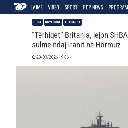
LAJME
VIDEO
SPORT
POP NEWS
PROGRAM
BOTA
KRYESORE
TË FUNDIT
“Tërhiqet” Britania, lejon SHBA
sulme ndaj Iranit në Hormuz
20/03/2026 19:06