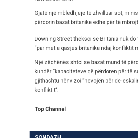
Gjatë një mbledhjeje të zhvilluar sot, min
përdorin bazat britanike edhe për të mbroj
Downing Street theksoi se Britania nuk do 
“parimet e qasjes britanike ndaj konfliktit 
Një zëdhënës shtoi se bazat mund të për
kundër “kapaciteteve që përdoren për të s
gjithashtu nënvizoi “nevojën për de-eskali
konfliktit”.
Top Channel
SONDAZH