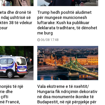
eta dhe dronë të
Trump hedh poshtë aludimet
 ndaj ushtrisë së
për mungesë municionesh
ktën 38 të vdekur
luftarake: Kush ka publikuar
osur
deklarata tradhtare, të dënohet
me burg
06/08 17:48
nonjës të një
Vala ekstreme e të nxehtit/
rie dhe
Hungaria fik ndriçimin dekorativ
çifti
në disa monumente ikonike të
 në Francë,
Budapestit, në një përpjekje për