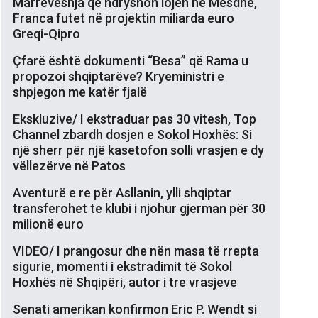
Marrëveshja që ndryshon lojën në Mesdhe,
Franca futet në projektin miliarda euro
Greqi-Qipro
Çfarë është dokumenti “Besa” që Rama u
propozoi shqiptarëve? Kryeministri e
shpjegon me katër fjalë
Ekskluzive/ I ekstraduar pas 30 vitesh, Top
Channel zbardh dosjen e Sokol Hoxhës: Si
një sherr për një kasetofon solli vrasjen e dy
vëllezërve në Patos
Aventurë e re për Asllanin, ylli shqiptar
transferohet te klubi i njohur gjerman për 30
milionë euro
VIDEO/ I prangosur dhe nën masa të rrepta
sigurie, momenti i ekstradimit të Sokol
Hoxhës në Shqipëri, autor i tre vrasjeve
Senati amerikan konfirmon Eric P. Wendt si