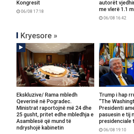
Kongresit
autorët vjedhi
me vlerë 1.1 m
06/08 17:18
06/08 16:42
Kryesore »
Ekskluzive/ Rama mbledh
Trump i hap r
Qeverinë në Pogradec.
“The Washingt
Ministrat raportojnë më 24 dhe
Presidenti ame
25 gusht, pritet edhe mbledhja e
pasuesin e tij
Asamblesë që mund të
presidenciale t
ndryshojë kabinetin
06/08 19:10