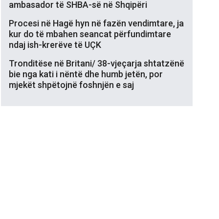
ambasador të SHBA-së në Shqipëri
Procesi në Hagë hyn në fazën vendimtare, ja
kur do të mbahen seancat përfundimtare
ndaj ish-krerëve të UÇK
Tronditëse në Britani/ 38-vjeçarja shtatzënë
bie nga kati i nëntë dhe humb jetën, por
mjekët shpëtojnë foshnjën e saj