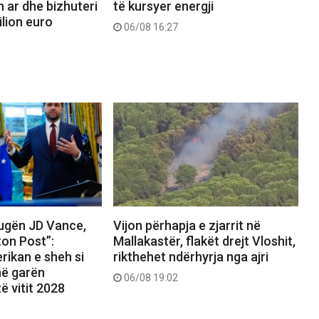
n ar dhe bizhuteri
të kursyer energji
ilion euro
06/08 16:27
rugën JD Vance,
Vijon përhapja e zjarrit në
on Post”:
Mallakastër, flakët drejt Vloshit,
rikan e sheh si
rikthehet ndërhyrja nga ajri
 në garën
06/08 19:02
ë vitit 2028