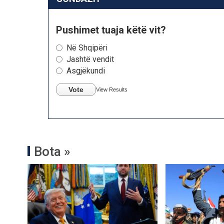
Pushimet tuaja këtë vit?
Në Shqipëri
Jashtë vendit
Asgjëkundi
Vote
View Results
Bota »