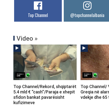
Top Channel
@topchannelalbania
Video »
Top Channel/Rekord, shqiptarët
Top Channel/ Vi
5.4 mld € “cash”/Paraja e xhepit
Greqia në ala
sfidon bankat pavarësisht
vdekje dhe 65 
kufizimeve