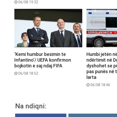
06/08 19:32
‘Kemi humbur besimin te
Humbi jetën në
Infantino’/ UEFA konfirmon
ndërtimit në D
bojkotin e saj ndaj FIFA
dyshohet se pë
pas punës në 
06/08 18:52
larta
06/08 18:46
Na ndiqni: