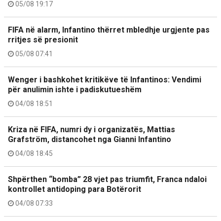
05/08 19:17
FIFA në alarm, Infantino thërret mbledhje urgjente pas
rritjes së presionit
05/08 07:41
Wenger i bashkohet kritikëve të Infantinos: Vendimi
për anulimin ishte i padiskutueshëm
04/08 18:51
Kriza në FIFA, numri dy i organizatës, Mattias
Grafström, distancohet nga Gianni Infantino
04/08 18:45
Shpërthen “bomba” 28 vjet pas triumfit, Franca ndaloi
kontrollet antidoping para Botërorit
04/08 07:33