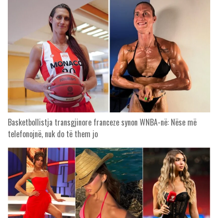
Basketbollistja transgjinore franceze synon WNBA-në: Nëse më
telefonojnë, nuk do të them jo