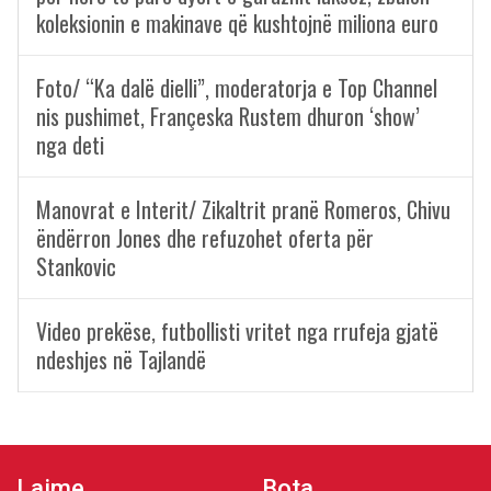
koleksionin e makinave që kushtojnë miliona euro
Foto/ “Ka dalë dielli”, moderatorja e Top Channel
nis pushimet, Françeska Rustem dhuron ‘show’
nga deti
Manovrat e Interit/ Zikaltrit pranë Romeros, Chivu
ëndërron Jones dhe refuzohet oferta për
Stankovic
Video prekëse, futbollisti vritet nga rrufeja gjatë
ndeshjes në Tajlandë
Lajme
Bota