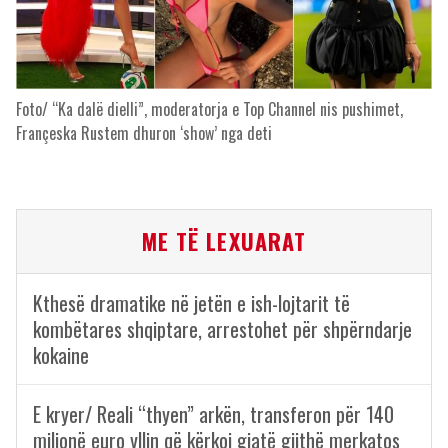
Foto/ “Ka dalë dielli”, moderatorja e Top Channel nis pushimet,
Françeska Rustem dhuron ‘show’ nga deti
ME TË LEXUARAT
Kthesë dramatike në jetën e ish-lojtarit të
kombëtares shqiptare, arrestohet për shpërndarje
kokaine
E kryer/ Reali “thyen” arkën, transferon për 140
milionë euro yllin që kërkoi gjatë gjithë merkatos