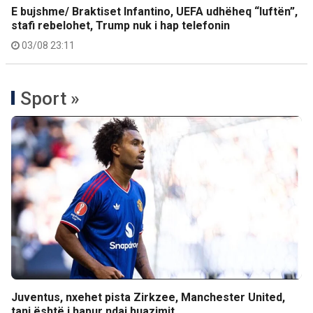
E bujshme/ Braktiset Infantino, UEFA udhëheq “luftën”,
stafi rebelohet, Trump nuk i hap telefonin
03/08 23:11
Sport »
Juventus, nxehet pista Zirkzee, Manchester United,
tani është i hapur ndaj huazimit