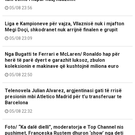
05/08 23:56
Liga e Kampioneve për vajza, Vllaznisë nuk i mjafton
Megi Doçi, shkodranet nuk arrijnë finalen e grupit
05/08 23:09
Nga Bugatti te Ferrari e McLaren/ Ronaldo hap për
herë të parë dyert e garazhit luksoz, zbulon
koleksionin e makinave që kushtojnë miliona euro
05/08 22:50
Telenovela Julian Alvarez, argjentinasi gati të rrisë
presionin mbi Atletico Madrid për t’u transferuar te
Barcelona
05/08 22:32
Foto/ “Ka dalë dielli”, moderatorja e Top Channel nis
pushimet, Françeska Rustem dhuron ‘show’ nga deti