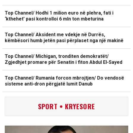
Top Channel/ Hodhi 1 milion euro në plehra, fati i
‘kthehet’ pasi kontrolloi 6 mln ton mbeturina
Top Channel/ Aksident me vdekje në Durrës,
këmbësori humb jetën pasi përplaset nga një makinë
Top Channel/ Michigan, tronditen demokratët/
Zgjedhjet promare për Senatin i fiton Abdul El-Sayed
Top Channel/ Rumania forcon mbrojtjen/ Do vendosë
sisteme anti-dron përgjatë lumit Danub
SPORT • KRYESORE