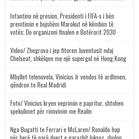
Infantino në presion, Presidenti i FIFA-s i bën
premtimin e bujshëm Marokut në këmbim të
votës: Do organizoni finalen e Botërorit 2030
Video/ Zhegrova i jep fitoren Juventusit ndaj
Chelseat, shkëlqen me një supergol në Hong Kong
Mbyllet telenovela, Vinicius Jr vendos të ardhmen,
qëndron te Real Madridi
Foto/ Vinicius kryen veprimin e papritur, shtohen
spekulimet për rinovimin me Realin
Nga Bugatti te Ferrari e McLaren/ Ronaldo hap
për herë të parë dyert e garazhit luksoz, zbulon