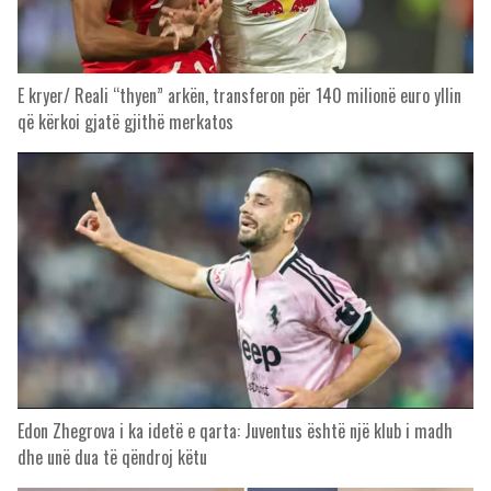
E kryer/ Reali “thyen” arkën, transferon për 140 milionë euro yllin
që kërkoi gjatë gjithë merkatos
Edon Zhegrova i ka idetë e qarta: Juventus është një klub i madh
dhe unë dua të qëndroj këtu