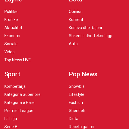
Politikë
Opinion
Kronikë
Koment
Aktualitet
Kosova dhe Rajoni
Ekonomi
Shkencë dhe Teknologji
Sociale
Auto
Video
Top News LIVE
Sport
Pop News
Kombëtarja
Showbiz
Kategoria Superiore
Lifestyle
Kategoria e Parë
Fashion
Premier League
Shëndeti
La Liga
Dieta
Serie A
Receta gatimi