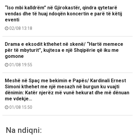
“Iso mbi kalldrëm” në Gjirokastër, qindra qytetarë
vendas dhe të huaj ndoqën koncertin e parë të këtij
eventi
02/08 13:18
Drama e eksodit kthehet në skenë/ “Hartë memece
për të mbyturit”, kujtesa e një Shqipërie që iku me
gomone
01/08 19:55
Meshë në Spaç me bekimin e Papës/ Kardinali Ernest
Simoni kthehet me një mesazh në burgun ku vuajti
dënimin: Katër njerëz më vunë hekurat dhe më dënuan
me vdekje…
01/08 15:50
Na ndiqni: