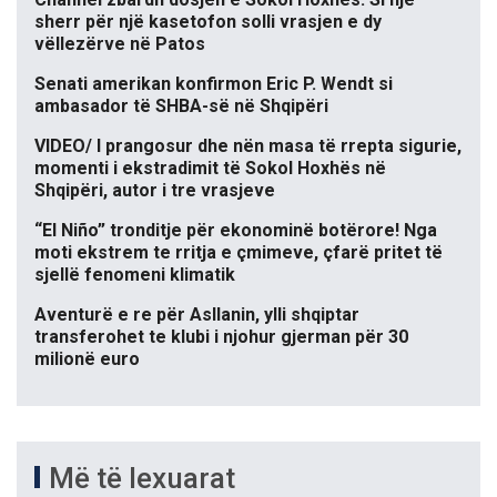
sherr për një kasetofon solli vrasjen e dy
vëllezërve në Patos
Senati amerikan konfirmon Eric P. Wendt si
ambasador të SHBA-së në Shqipëri
VIDEO/ I prangosur dhe nën masa të rrepta sigurie,
momenti i ekstradimit të Sokol Hoxhës në
Shqipëri, autor i tre vrasjeve
“El Niño” tronditje për ekonominë botërore! Nga
moti ekstrem te rritja e çmimeve, çfarë pritet të
sjellë fenomeni klimatik
Aventurë e re për Asllanin, ylli shqiptar
transferohet te klubi i njohur gjerman për 30
milionë euro
Më të lexuarat