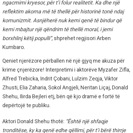
ngacmimi kryesor, për t’i folur realitetit. Ka dhe një
reflektim akoma më të thellë për historinë tonë ndaj
komunizmit. Asnjëherë nuk kemi qenë të bindur që
kemi mbajtur një qëndrim të thellë moral, i jemi
borxhlinj këtij populli”
, shprehet regjisori Arben
Kumbaro.
Qeniet njerëzore përballen në një gjyq me akuza për
krime çnjerëzore! Interpretimi i aktorëve Myzafer Zifla,
Alfred Trebicka, Indrit Çobani, Lulzim Zeqja, Viktor
Zhusti, Elia Zaharia, Sokol Angjeli, Neritan Liçaj, Donald
Shehu, Ilirda Bejleri etj, bën që kjo dramë e fortë të
depërtojë te publiku.
Aktori Donald Shehu thotë:
“Është një shfaqje
tronditëse, ky ka qenë edhe qëllimi, për t’i bërë thirrje