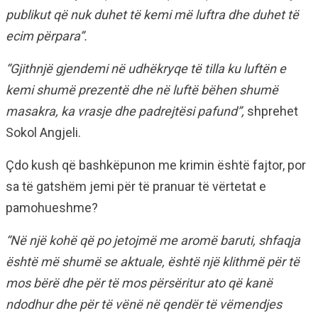
publikut që nuk duhet të kemi më luftra dhe duhet të
ecim përpara”.
“Gjithnjë gjendemi në udhëkryqe të tilla ku luftën e
kemi shumë prezentë dhe në luftë bëhen shumë
masakra, ka vrasje dhe padrejtësi pafund”,
shprehet
Sokol Angjeli.
Çdo kush që bashkëpunon me krimin është fajtor, por
sa të gatshëm jemi për të pranuar të vërtetat e
pamohueshme?
“Në një kohë që po jetojmë me aromë baruti, shfaqja
është më shumë se aktuale, është një klithmë për të
mos bërë dhe për të mos përsëritur ato që kanë
ndodhur dhe për të vënë në qendër të vëmendjes