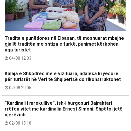
Tradita e punëdores në Elbasan, të moshuarat mbajnë
gjallë traditën me shtiza e furkë, punimet kërkohen
nga turistët
04/08 12:33
Kalaja e Shkodrës më e vizituara, ndalesa kryesore
për turistët në Veri të Shqipërisë do rikonstruktohet
02/08 20:05
“Kardinali i mrekullive”, ish-i burgosuri Bajraktari
rrëfen vitet me kardinalin Ernest Simoni: Shpëtoi jetë
njerëzish
02/08 15:18