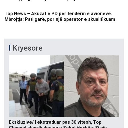
Top News – Akuzat e PD për tenderin e avionëve.
Mbrojtja: Pati garë, por një operator e skualifikuam
Kryesore
Ekskluzive/ I ekstraduar pas 30 vitesh, Top
Channel zbardh dosjen e Sokol Hoxhës: Si një