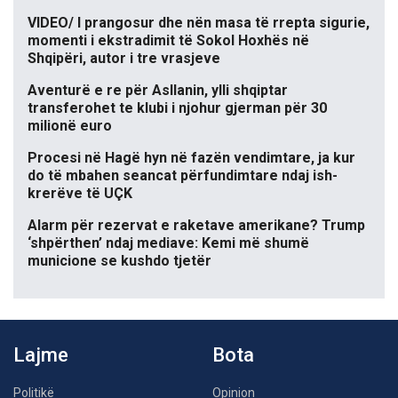
VIDEO/ I prangosur dhe nën masa të rrepta sigurie,
momenti i ekstradimit të Sokol Hoxhës në
Shqipëri, autor i tre vrasjeve
Aventurë e re për Asllanin, ylli shqiptar
transferohet te klubi i njohur gjerman për 30
milionë euro
Procesi në Hagë hyn në fazën vendimtare, ja kur
do të mbahen seancat përfundimtare ndaj ish-
krerëve të UÇK
Alarm për rezervat e raketave amerikane? Trump
‘shpërthen’ ndaj mediave: Kemi më shumë
municione se kushdo tjetër
Lajme
Bota
Politikë
Opinion