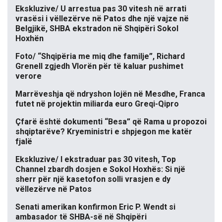
Ekskluzive/ U arrestua pas 30 vitesh në arrati
vrasësi i vëllezërve në Patos dhe një vajze në
Belgjikë, SHBA ekstradon në Shqipëri Sokol
Hoxhën
Foto/ “Shqipëria me miq dhe familje”, Richard
Grenell zgjedh Vlorën për të kaluar pushimet
verore
Marrëveshja që ndryshon lojën në Mesdhe, Franca
futet në projektin miliarda euro Greqi-Qipro
Çfarë është dokumenti “Besa” që Rama u propozoi
shqiptarëve? Kryeministri e shpjegon me katër
fjalë
Ekskluzive/ I ekstraduar pas 30 vitesh, Top
Channel zbardh dosjen e Sokol Hoxhës: Si një
sherr për një kasetofon solli vrasjen e dy
vëllezërve në Patos
Senati amerikan konfirmon Eric P. Wendt si
ambasador të SHBA-së në Shqipëri