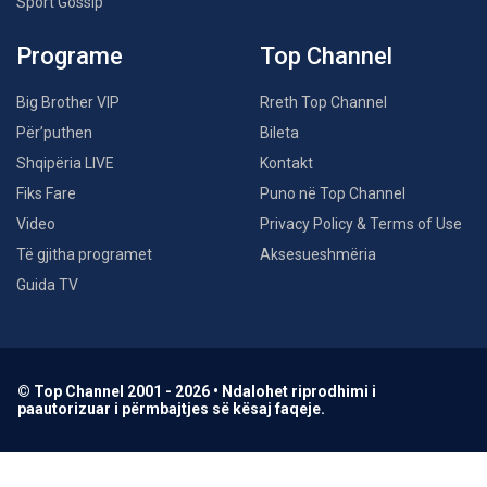
Sport Gossip
Programe
Top Channel
Big Brother VIP
Rreth Top Channel
Për’puthen
Bileta
Shqipëria LIVE
Kontakt
Fiks Fare
Puno në Top Channel
Video
Privacy Policy & Terms of Use
Të gjitha programet
Aksesueshmëria
Guida TV
© Top Channel 2001 - 2026 • Ndalohet riprodhimi i
paautorizuar i përmbajtjes së kësaj faqeje.