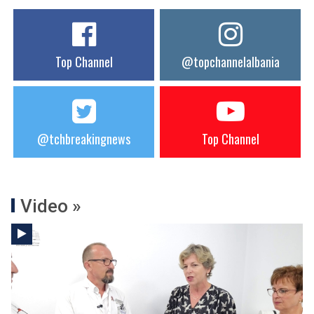
Top Channel
@topchannelalbania
@tchbreakingnews
Top Channel
Video »