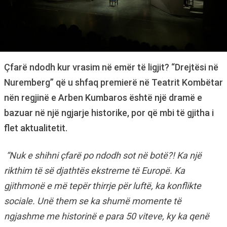
Çfarë ndodh kur vrasim në emër të ligjit? “Drejtësi në
Nuremberg” që u shfaq premierë në Teatrit Kombëtar
nën regjinë e Arben Kumbaros është një dramë e
bazuar në një ngjarje historike, por që mbi të gjitha i
flet aktualitetit.
“Nuk e shihni çfarë po ndodh sot në botë?! Ka një
rikthim të së djathtës ekstreme të Europë. Ka
gjithmonë e më tepër thirrje për luftë, ka konflikte
sociale. Unë them se ka shumë momente të
ngjashme me historinë e para 50 viteve, ky ka qenë