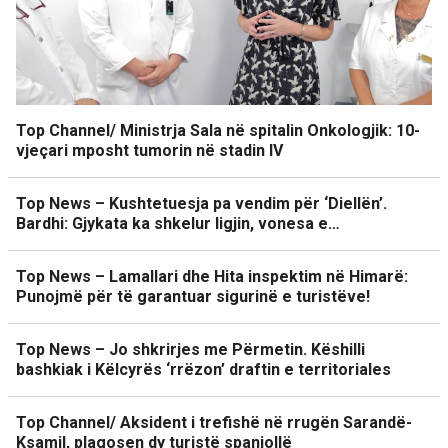
Top Channel/ Ministrja Sala në spitalin Onkologjik: 10-
vjeçari mposht tumorin në stadin IV
Top News – Kushtetuesja pa vendim për ‘Diellën’.
Bardhi: Gjykata ka shkelur ligjin, vonesa e…
Top News – Lamallari dhe Hita inspektim në Himarë:
Punojmë për të garantuar sigurinë e turistëve!
Top News – Jo shkrirjes me Përmetin. Këshilli
bashkiak i Këlcyrës ‘rrëzon’ draftin e territoriales
Top Channel/ Aksident i trefishë në rrugën Sarandë-
Ksamil, plagosen dy turistë spanjollë