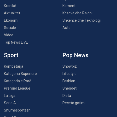
Kronikë
Koment
Aktualitet
Kosova dhe Rajoni
Ekonomi
Shkencë dhe Teknologji
Sociale
Auto
Video
Top News LIVE
Sport
Pop News
Kombëtarja
Showbiz
Kategoria Superiore
Lifestyle
Kategoria e Parë
Fashion
Premier League
Shëndeti
La Liga
Dieta
Serie A
Receta gatimi
Shumësportësh