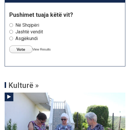
Pushimet tuaja këtë vit?
Në Shqipëri
Jashtë vendit
Asgjëkundi
Vote
View Results
Kulturë »