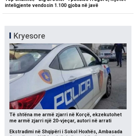
inteligjente vendosin 1.100 gjoba në javë
Kryesore
Të shtëna me armë zjarri në Korçë, ekzekutohet
me armë zjarri një 20-vjeçar, autori në arrati
Ekstradimi në Shqipëri i Sokol Hoxhës, Ambasada