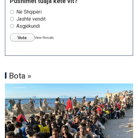
Pushimet tuaja këtë vit?
Në Shqipëri
Jashtë vendit
Asgjëkundi
Vote
View Results
Bota »