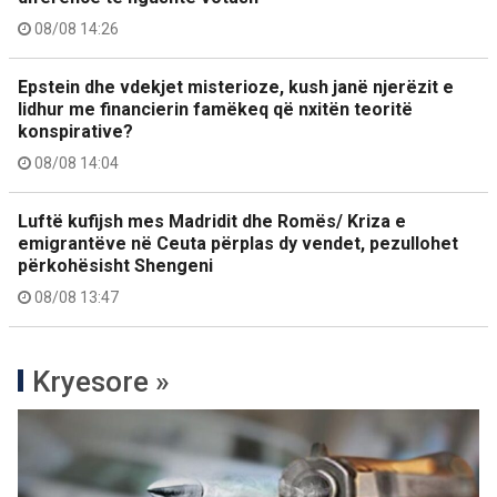
08/08 14:26
Epstein dhe vdekjet misterioze, kush janë njerëzit e
lidhur me financierin famëkeq që nxitën teoritë
konspirative?
08/08 14:04
Luftë kufijsh mes Madridit dhe Romës/ Kriza e
emigrantëve në Ceuta përplas dy vendet, pezullohet
përkohësisht Shengeni
08/08 13:47
Kryesore »