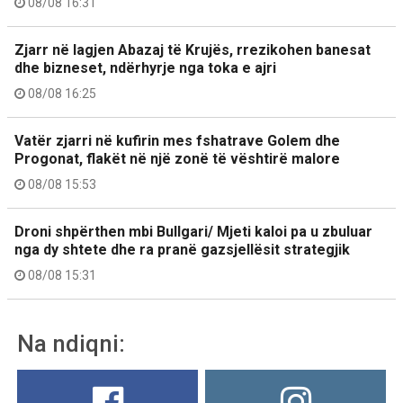
08/08 16:31
Zjarr në lagjen Abazaj të Krujës, rrezikohen banesat
dhe bizneset, ndërhyrje nga toka e ajri
08/08 16:25
Vatër zjarri në kufirin mes fshatrave Golem dhe
Progonat, flakët në një zonë të vështirë malore
08/08 15:53
Droni shpërthen mbi Bullgari/ Mjeti kaloi pa u zbuluar
nga dy shtete dhe ra pranë gazsjellësit strategjik
08/08 15:31
Na ndiqni: