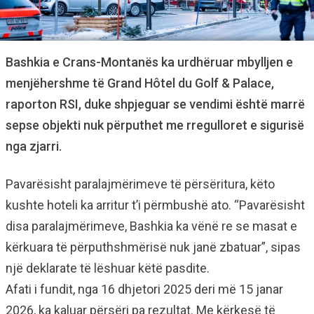
Bashkia e Crans-Montanës ka urdhëruar mbylljen e
menjëhershme të Grand Hôtel du Golf & Palace,
raporton RSI, duke shpjeguar se vendimi është marrë
sepse objekti nuk përputhet me rregulloret e sigurisë
nga zjarri.
Pavarësisht paralajmërimeve të përsëritura, këto
kushte hoteli ka arritur t’i përmbushë ato. “Pavarësisht
disa paralajmërimeve, Bashkia ka vënë re se masat e
kërkuara të përputhshmërisë nuk janë zbatuar”, sipas
një deklarate të lëshuar këtë pasdite.
Afati i fundit, nga 16 dhjetori 2025 deri më 15 janar
2026, ka kaluar përsëri pa rezultat. Me kërkesë të