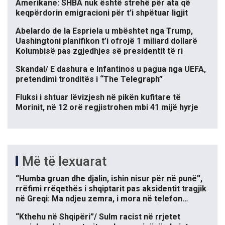
Amerikane: SHBA nuk është strehë për ata që
keqpërdorin emigracioni për t’i shpëtuar ligjit
Abelardo de la Espriela u mbështet nga Trump,
Uashingtoni planifikon t’i ofrojë 1 miliard dollarë
Kolumbisë pas zgjedhjes së presidentit të ri
Skandal/ E dashura e Infantinos u pagua nga UEFA,
pretendimi tronditës i “The Telegraph”
Fluksi i shtuar lëvizjesh në pikën kufitare të
Morinit, në 12 orë regjistrohen mbi 41 mijë hyrje
Më të lexuarat
“Humba gruan dhe djalin, ishin nisur për në punë”,
rrëfimi rrëqethës i shqiptarit pas aksidentit tragjik
në Greqi: Ma ndjeu zemra, i mora në telefon…
“Kthehu në Shqipëri”/ Sulm racist në rrjetet