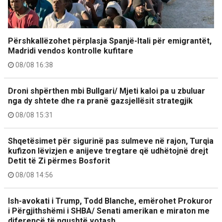
Përshkallëzohet përplasja Spanjë-Itali për emigrantët,
Madridi vendos kontrolle kufitare
08/08 16:38
Droni shpërthen mbi Bullgari/ Mjeti kaloi pa u zbuluar
nga dy shtete dhe ra pranë gazsjellësit strategjik
08/08 15:31
Shqetësimet për sigurinë pas sulmeve në rajon, Turqia
kufizon lëvizjen e anijeve tregtare që udhëtojnë drejt
Detit të Zi përmes Bosforit
08/08 14:56
Ish-avokati i Trump, Todd Blanche, emërohet Prokuror
i Përgjithshëmi i SHBA/ Senati amerikan e miraton me
diferencë të ngushtë votash