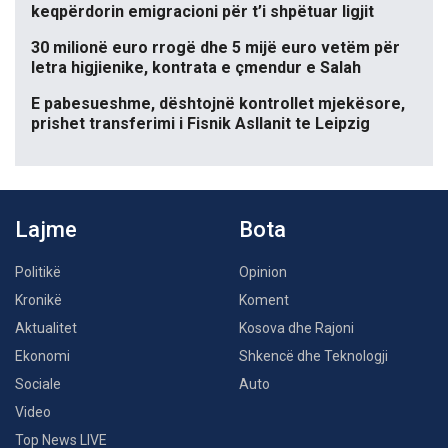
keqpërdorin emigracioni për t’i shpëtuar ligjit
30 milionë euro rrogë dhe 5 mijë euro vetëm për
letra higjienike, kontrata e çmendur e Salah
E pabesueshme, dështojnë kontrollet mjekësore,
prishet transferimi i Fisnik Asllanit te Leipzig
Lajme
Bota
Politikë
Opinion
Kronikë
Koment
Aktualitet
Kosova dhe Rajoni
Ekonomi
Shkencë dhe Teknologji
Sociale
Auto
Video
Top News LIVE