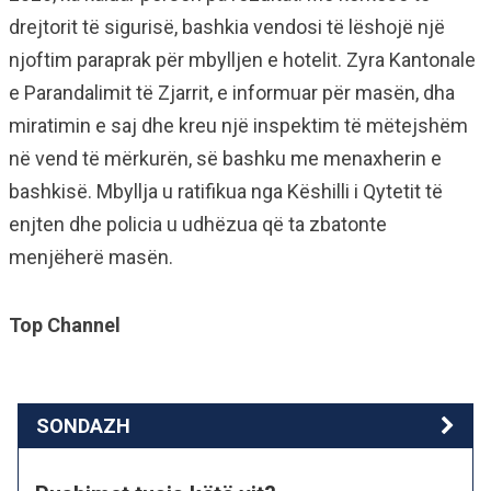
drejtorit të sigurisë, bashkia vendosi të lëshojë një
njoftim paraprak për mbylljen e hotelit. Zyra Kantonale
e Parandalimit të Zjarrit, e informuar për masën, dha
miratimin e saj dhe kreu një inspektim të mëtejshëm
në vend të mërkurën, së bashku me menaxherin e
bashkisë. Mbyllja u ratifikua nga Këshilli i Qytetit të
enjten dhe policia u udhëzua që ta zbatonte
menjëherë masën.
Top Channel
SONDAZH