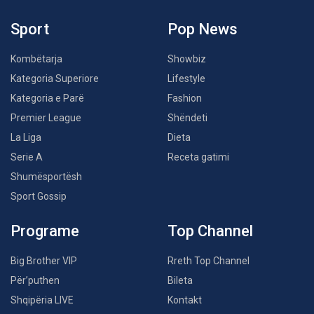
Sport
Pop News
Kombëtarja
Showbiz
Kategoria Superiore
Lifestyle
Kategoria e Parë
Fashion
Premier League
Shëndeti
La Liga
Dieta
Serie A
Receta gatimi
Shumësportësh
Sport Gossip
Programe
Top Channel
Big Brother VIP
Rreth Top Channel
Për’puthen
Bileta
Shqipëria LIVE
Kontakt