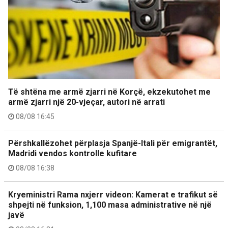
Të shtëna me armë zjarri në Korçë, ekzekutohet me
armë zjarri një 20-vjeçar, autori në arrati
08/08 16:45
Përshkallëzohet përplasja Spanjë-Itali për emigrantët,
Madridi vendos kontrolle kufitare
08/08 16:38
Kryeministri Rama nxjerr videon: Kamerat e trafikut së
shpejti në funksion, 1,100 masa administrative në një
javë