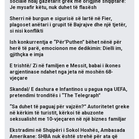
sociale ndaj gazetarit grek me origjinë shqiptare:
Je mysafir këtu, nuk duhet të flasësh
Sherri në burgun e sigurisë së lartë në Fier,
plagoset anëtari i grupit të Bajrajve dhe një tjetër,
si nisi konflikti
Ish konkurrentja e “Për’Puthen” bëhet nënë për
herë të parë, emocionon me dedikimin: Dielli im,
gjithçka e imja
E trishtë/ Zi në familjen e Messit, babai i ikones
argjentinase ndahet nga jeta në moshën 68-
vjeçare
Skandal/ E dashura e Infantinos u pagua nga UEFA,
pretendimi tronditës i “The Telegraph”
“Sa duhet të paguaj për vajzën?” Autoritetet greke
në kërkim të turistit, kërkoi të abuzonte
seksualisht me 10-vjeçaren në një biznes familjar
Ekstradimi në Shqipëri i Sokol Hoxhës, Ambasada
Amerikane: SHBA nuk është strehë për ata që