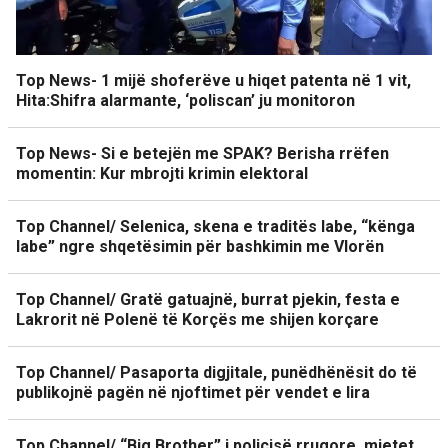
Top News- 1 mijë shoferëve u hiqet patenta në 1 vit,
Hita:Shifra alarmante, ‘poliscan’ ju monitoron
Top News- Si e betejën me SPAK? Berisha rrëfen
momentin: Kur mbrojti krimin elektoral
Top Channel/ Selenica, skena e traditës labe, “kënga
labe” ngre shqetësimin për bashkimin me Vlorën
Top Channel/ Gratë gatuajnë, burrat pjekin, festa e
Lakrorit në Polenë të Korçës me shijen korçare
Top Channel/ Pasaporta digjitale, punëdhënësit do të
publikojnë pagën në njoftimet për vendet e lira
Top Channel/ “Big Brother” i policisë rrugore, mjetet