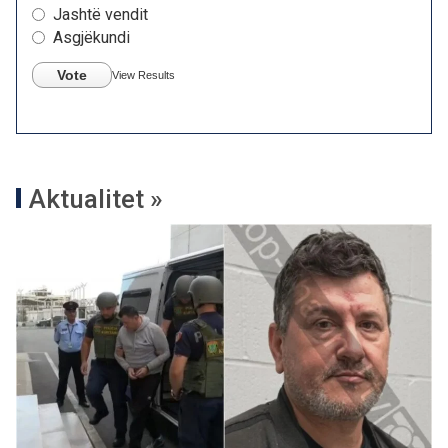
Jashtë vendit
Asgjëkundi
Vote
View Results
Aktualitet »