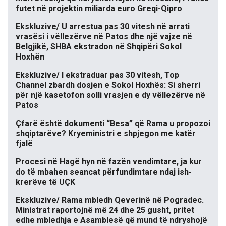
futet në projektin miliarda euro Greqi-Qipro
Ekskluzive/ U arrestua pas 30 vitesh në arrati
vrasësi i vëllezërve në Patos dhe një vajze në
Belgjikë, SHBA ekstradon në Shqipëri Sokol
Hoxhën
Ekskluzive/ I ekstraduar pas 30 vitesh, Top
Channel zbardh dosjen e Sokol Hoxhës: Si sherri
për një kasetofon solli vrasjen e dy vëllezërve në
Patos
Çfarë është dokumenti “Besa” që Rama u propozoi
shqiptarëve? Kryeministri e shpjegon me katër
fjalë
Procesi në Hagë hyn në fazën vendimtare, ja kur
do të mbahen seancat përfundimtare ndaj ish-
krerëve të UÇK
Ekskluzive/ Rama mbledh Qeverinë në Pogradec.
Ministrat raportojnë më 24 dhe 25 gusht, pritet
edhe mbledhja e Asamblesë që mund të ndryshojë