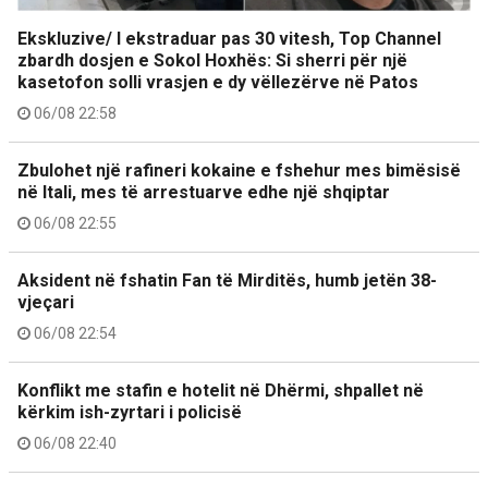
Ekskluzive/ I ekstraduar pas 30 vitesh, Top Channel
zbardh dosjen e Sokol Hoxhës: Si sherri për një
kasetofon solli vrasjen e dy vëllezërve në Patos
06/08 22:58
Zbulohet një rafineri kokaine e fshehur mes bimësisë
në Itali, mes të arrestuarve edhe një shqiptar
06/08 22:55
Aksident në fshatin Fan të Mirditës, humb jetën 38-
vjeçari
06/08 22:54
Konflikt me stafin e hotelit në Dhërmi, shpallet në
kërkim ish-zyrtari i policisë
06/08 22:40