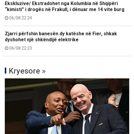
Ekskluzive/ Ekstradohet nga Kolumbia në Shqipëri
“kimisti” i drogës në Frakull, i dënuar me 14 vite burg
06/08 22:24
Zjarri përfshin banesën dy katëshe në Fier, shkak
dyshohet një shkëndijë elektrike
06/08 22:23
Kryesore »