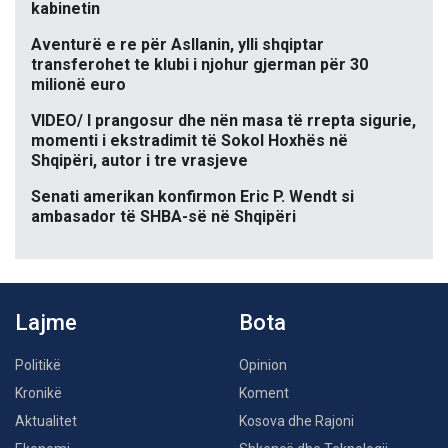
kabinetin
Aventurë e re për Asllanin, ylli shqiptar
transferohet te klubi i njohur gjerman për 30
milionë euro
VIDEO/ I prangosur dhe nën masa të rrepta sigurie,
momenti i ekstradimit të Sokol Hoxhës në
Shqipëri, autor i tre vrasjeve
Senati amerikan konfirmon Eric P. Wendt si
ambasador të SHBA-së në Shqipëri
Lajme
Bota
Politikë
Opinion
Kronikë
Koment
Aktualitet
Kosova dhe Rajoni