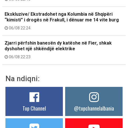
Ekskluzive/ Ekstradohet nga Kolumbia në Shqipëri
“kimisti” i drogës në Frakull, i dënuar me 14 vite burg
06/08 22:24
Zjarri përfshin banesën dy katëshe në Fier, shkak
dyshohet një shkëndijë elektrike
06/08 22:23
Na ndiqni:
Top Channel
@topchannelalbania