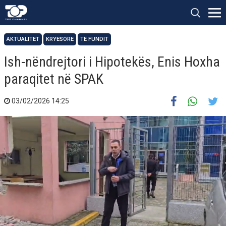
AKTUALITET
KRYESORE
TË FUNDIT
Ish-nëndrejtori i Hipotekës, Enis Hoxha
paraqitet në SPAK
03/02/2026 14:25