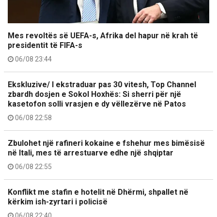
Mes revoltës së UEFA-s, Afrika del hapur në krah të
presidentit të FIFA-s
06/08 23:44
Ekskluzive/ I ekstraduar pas 30 vitesh, Top Channel
zbardh dosjen e Sokol Hoxhës: Si sherri për një
kasetofon solli vrasjen e dy vëllezërve në Patos
06/08 22:58
Zbulohet një rafineri kokaine e fshehur mes bimësisë
në Itali, mes të arrestuarve edhe një shqiptar
06/08 22:55
Konflikt me stafin e hotelit në Dhërmi, shpallet në
kërkim ish-zyrtari i policisë
06/08 22:40