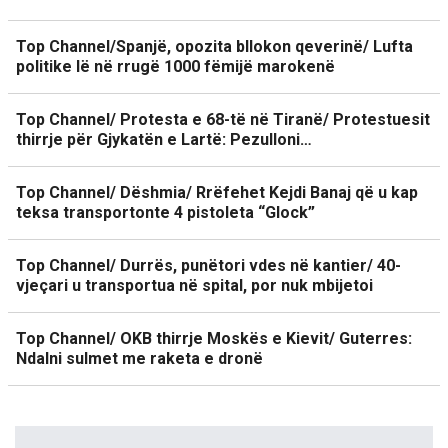
Top Channel/Spanjë, opozita bllokon qeverinë/ Lufta
politike lë në rrugë 1000 fëmijë marokenë
Top Channel/ Protesta e 68-të në Tiranë/ Protestuesit
thirrje për Gjykatën e Lartë: Pezulloni…
Top Channel/ Dëshmia/ Rrëfehet Kejdi Banaj që u kap
teksa transportonte 4 pistoleta “Glock”
Top Channel/ Durrës, punëtori vdes në kantier/ 40-
vjeçari u transportua në spital, por nuk mbijetoi
Top Channel/ OKB thirrje Moskës e Kievit/ Guterres:
Ndalni sulmet me raketa e dronë