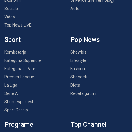
Ekonomi
Shkencë dhe Teknologji
Sociale
Auto
Video
Top News LIVE
Sport
Pop News
Kombëtarja
Showbiz
Kategoria Superiore
Lifestyle
Kategoria e Parë
Fashion
Premier League
Shëndeti
La Liga
Dieta
Serie A
Receta gatimi
Shumësportësh
Sport Gossip
Programe
Top Channel