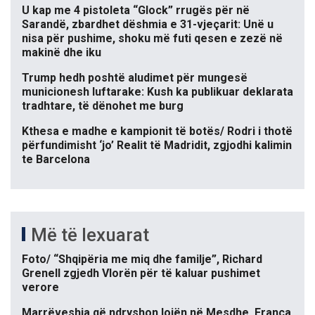
U kap me 4 pistoleta “Glock” rrugës për në
Sarandë, zbardhet dëshmia e 31-vjeçarit: Unë u
nisa për pushime, shoku më futi qesen e zezë në
makinë dhe iku
Trump hedh poshtë aludimet për mungesë
municionesh luftarake: Kush ka publikuar deklarata
tradhtare, të dënohet me burg
Kthesa e madhe e kampionit të botës/ Rodri i thotë
përfundimisht ‘jo’ Realit të Madridit, zgjodhi kalimin
te Barcelona
Më të lexuarat
Foto/ “Shqipëria me miq dhe familje”, Richard
Grenell zgjedh Vlorën për të kaluar pushimet
verore
Marrëveshja që ndryshon lojën në Mesdhe, Franca