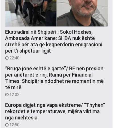
Ekstradimi në Shqipëri i Sokol Hoxhës,
Ambasada Amerikane: SHBA nuk është
strehë për ata që keqpërdorin emigracioni
për t’i shpëtuar ligjit
22:40
“Rruga jonë është e qartë”/ BE nën presion
për anëtarët e rinj, Rama për Financial
Times: Shqipëria ndodhet në momentin më
të mirë
12:02
Europa digjet nga vapa ekstreme/ “Thyhen”
rekordet e temperaturave, mijëra viktima
nga nxehtësia
12:50