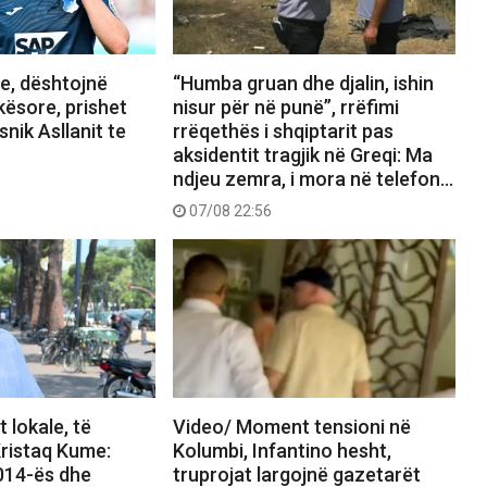
, dështojnë
“Humba gruan dhe djalin, ishin
kësore, prishet
nisur për në punë”, rrëfimi
snik Asllanit te
rrëqethës i shqiptarit pas
aksidentit tragjik në Greqi: Ma
ndjeu zemra, i mora në telefon…
07/08 22:56
 lokale, të
Video/ Moment tensioni në
ristaq Kume:
Kolumbi, Infantino hesht,
2014-ës dhe
truprojat largojnë gazetarët