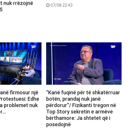
it nuk rrëzojnë
07/08 22:43
PS
anë firmosur një
“Kanë fuqinë për të shkatërruar
rotestuesi: Edhe
botën, prandaj nuk janë
a problemet nuk
përdorur”/ Fizikanti tregon në
or…
Top Story sekretin e armëve
bërthamore: Ja shtetet që i
posedojnë