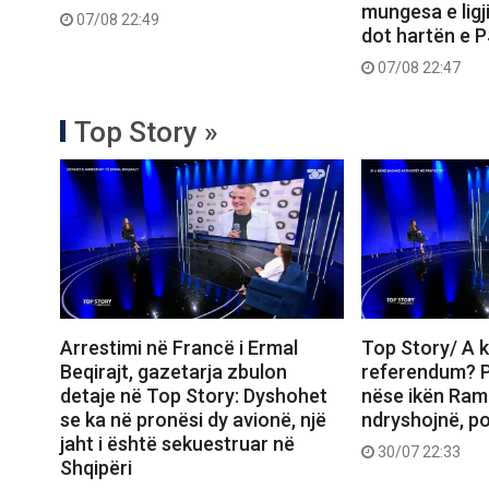
mungesa e ligj
07/08 22:49
dot hartën e 
07/08 22:47
Top Story »
Arrestimi në Francë i Ermal
Top Story/ A k
Beqirajt, gazetarja zbulon
referendum? P
detaje në Top Story: Dyshohet
nëse ikën Ram
se ka në pronësi dy avionë, një
ndryshojnë, p
jaht i është sekuestruar në
30/07 22:33
Shqipëri