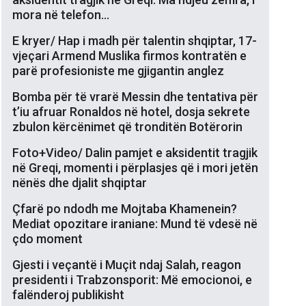
mora në telefon…
E kryer/ Hap i madh për talentin shqiptar, 17-
vjeçari Armend Muslika firmos kontratën e
parë profesioniste me gjigantin anglez
Bomba për të vrarë Messin dhe tentativa për
t’iu afruar Ronaldos në hotel, dosja sekrete
zbulon kërcënimet që tronditën Botërorin
Foto+Video/ Dalin pamjet e aksidentit tragjik
në Greqi, momenti i përplasjes që i mori jetën
nënës dhe djalit shqiptar
Çfarë po ndodh me Mojtaba Khamenein?
Mediat opozitare iraniane: Mund të vdesë në
çdo moment
Gjesti i veçantë i Muçit ndaj Salah, reagon
presidenti i Trabzonsporit: Më emocionoi, e
falënderoj publikisht