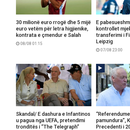
30 milionë euro rrogë dhe 5 mijë
E pabesueshme
euro vetëm për letra higjienike,
kontrollet mje
kontrata e çmendur e Salah
transferimi i Fi
Leipzig
08/08 01:15
07/08 23:00
Skandal/ E dashura e Infantinos
“Referendumet
u pagua nga UEFA, pretendimi
pamundura”, K
tronditës i “The Telegraph”
Precedenti i 