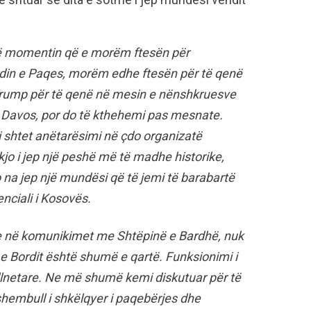
në momentin që e morëm ftesën për
din e Paqes, morëm edhe ftesën për të qenë
Trump për të qenë në mesin e nënshkruesve
Davos, por do të kthehemi pas mesnate.
si shtet anëtarësimi në çdo organizatë
kjo i jep një peshë më të madhe historike,
 na jep një mundësi që të jemi të barabartë
nciali i Kosovës.
he në komunikimet me Shtëpinë e Bardhë, nuk
 e Bordit është shumë e qartë. Funksionimi i
ullnetare. Ne më shumë kemi diskutuar për të
shembull i shkëlqyer i paqebërjes dhe