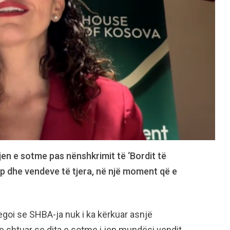
en e sotme pas nënshkrimit të ‘Bordit të
mp dhe vendeve të tjera, në një moment që e
regoi se SHBA-ja nuk i ka kërkuar asnjë
ke shtuar se dita e sotme i jep mundësi vendit