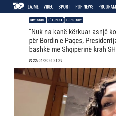
LAJME
VIDEO
SPORT
POP NEWS
PROGRAM
KRYESORE
TË FUNDIT
TOP STORY
“Nuk na kanë kërkuar asnjë ko
për Bordin e Paqes, Presidentj
bashkë me Shqipërinë krah S
22/01/2026 21:29