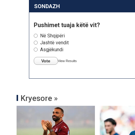
SONDAZH
Pushimet tuaja këtë vit?
Në Shqipëri
Jashtë vendit
Asgjëkundi
Vote
View Results
Kryesore »