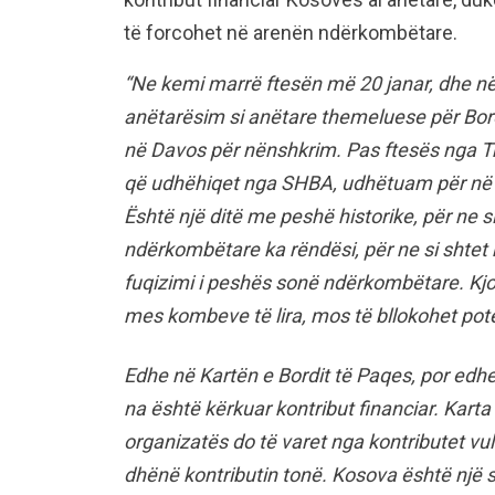
të forcohet në arenën ndërkombëtare.
“Ne kemi marrë ftesën më 20 janar, dhe 
anëtarësim si anëtare themeluese për Bor
në Davos për nënshkrim. Pas ftesës nga 
që udhëhiqet nga SHBA, udhëtuam për në 
Është një ditë me peshë historike, për ne 
ndërkombëtare ka rëndësi, për ne si shtet 
fuqizimi i peshës sonë ndërkombëtare. Kjo
mes kombeve të lira, mos të bllokohet pote
Edhe në Kartën e Bordit të Paqes, por ed
na është kërkuar kontribut financiar. Karta
organizatës do të varet nga kontributet v
dhënë kontributin tonë. Kosova është një 