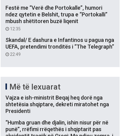
Festë me “Verë dhe Portokalle”, humori
ndez qytetin e Belshit, trupa e “Portokalli”
mbush shëtitoren buzë liqenit
12:35
Skandal/ E dashura e Infantinos u pagua nga
UEFA, pretendimi tronditës i “The Telegraph”
22:49
Më të lexuarat
Vajza e ish-ministrit Beqaj heq dorë nga
shtetësia shqiptare, dekreti miratohet nga
Presidenti
“Humba gruan dhe djalin, ishin nisur për në
punë”, rrëfimi rrëqethës i shqiptarit pas
aksidentit tragjik në Greqi: Ma ndjeu zemra, i