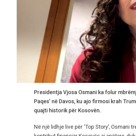
Presidentja Vjosa Osmani ka folur mbrëmj
Paqes’ në Davos, ku ajo firmosi krah Tru
quajti historik për Kosovën.
Në një lidhje live për ‘Top Story’, Osmani t
kontribut financiar Kosovës ai anëtare, du