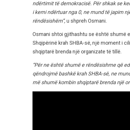
ndërtimit të demokracisë. Për shkak se kem
i kemi ndërtuar nga 0, ne mund të japim një
rëndësishëm”,
u shpreh Osmani.
Osmani shtoi gjithashtu se është shumë e
Shqipërinë krah SHBA-së, një moment i cili
shqiptarë brenda një organizate të tillë.
“Për ne është shumë e rëndësishme që edhe
qëndrojmë bashkë krah SHBA-së, ne mund
më shumë kombin shqiptarë brenda një orga