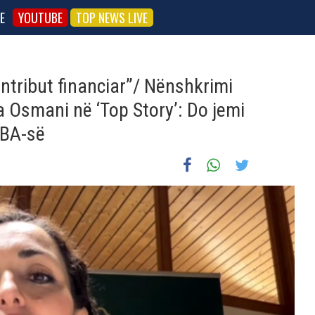
E
YOUTUBE
TOP NEWS LIVE
ntribut financiar”/ Nënshkrimi
a Osmani në ‘Top Story’: Do jemi
HBA-së