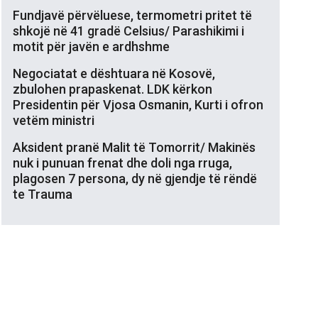
Fundjavë përvëluese, termometri pritet të
shkojë në 41 gradë Celsius/ Parashikimi i
motit për javën e ardhshme
Negociatat e dështuara në Kosovë,
zbulohen prapaskenat. LDK kërkon
Presidentin për Vjosa Osmanin, Kurti i ofron
vetëm ministri
Aksident pranë Malit të Tomorrit/ Makinës
nuk i punuan frenat dhe doli nga rruga,
plagosen 7 persona, dy në gjendje të rëndë
te Trauma