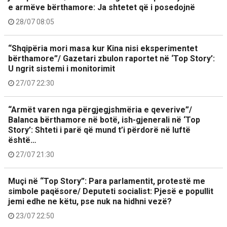
e armëve bërthamore: Ja shtetet që i posedojnë
28/07 08:05
“Shqipëria mori masa kur Kina nisi eksperimentet
bërthamore”/ Gazetari zbulon raportet në ‘Top Story’:
U ngrit sistemi i monitorimit
27/07 22:30
“Armët varen nga përgjegjshmëria e qeverive”/
Balanca bërthamore në botë, ish-gjenerali në ‘Top
Story’: Shteti i parë që mund t’i përdorë në luftë
është…
27/07 21:30
Muçi në “Top Story”: Para parlamentit, protestë me
simbole paqësore/ Deputeti socialist: Pjesë e popullit
jemi edhe ne këtu, pse nuk na hidhni vezë?
23/07 22:50