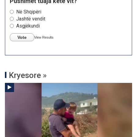
Pushimet tuaja këtë vit?
Në Shqipëri
Jashtë vendit
Asgjëkundi
Vote
View Results
Kryesore »