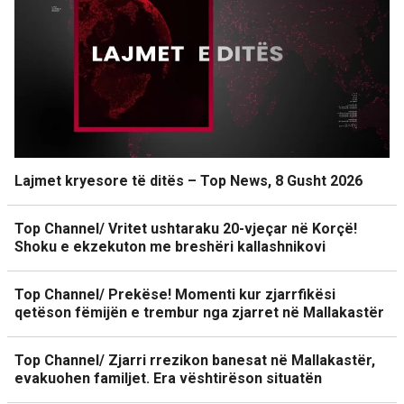
Lajmet kryesore të ditës – Top News, 8 Gusht 2026
Top Channel/ Vritet ushtaraku 20-vjeçar në Korçë!
Shoku e ekzekuton me breshëri kallashnikovi
Top Channel/ Prekëse! Momenti kur zjarrfikësi
qetëson fëmijën e trembur nga zjarret në Mallakastër
Top Channel/ Zjarri rrezikon banesat në Mallakastër,
evakuohen familjet. Era vështirëson situatën