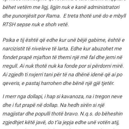
bëhet vetëm me ligj, ligjin nuk e kanë administratori
dhe punonjësit por Rama. E treta thotë unë do e mbyll
RTSH sepse nuk e shoh vetë.
Psika e tij është që edhe kur unë bëjë gabime, është e
narcizistit të niveleve të larta. Edhe kur abuzohet me
fondet prapë mjafton të themi një më fal dhe jemi në
rregull. Ai nuk thotë nuk ka fonde por si përdorni mirë.
Ai zgjedh ti nxjerri tani për të na dhënë idenë që ai po
qeveris, e pastaj harrohen dhe bënë një gjë tjetër.
I merr nga dollapi, i hap si kavanoza, na i tregon neve
dhe i fut prapë në dollap. Na hedh sirën si një
magjistar dhe populli thotë bravo. N.q.s. do bëheshin
zgjedhjet këtë javë, do t’ia jepja edhe unë votën atij,