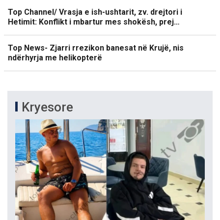
Top Channel/ Vrasja e ish-ushtarit, zv. drejtori i
Hetimit: Konflikt i mbartur mes shokësh, prej…
Top News- Zjarri rrezikon banesat në Krujë, nis
ndërhyrja me helikopterë
Kryesore