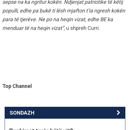
sepse na ka ngritur kokën. Ndjenjat patriotike të këtij
populli, edhe pa bukë ti lësh mjafton t’ia ngresh kokën
para të tjerëve. Ne po na heqin vizat, edhe BE ka
menduar të na heqin vizat”,
u shpreh Curri.
Top Channel
SONDAZH