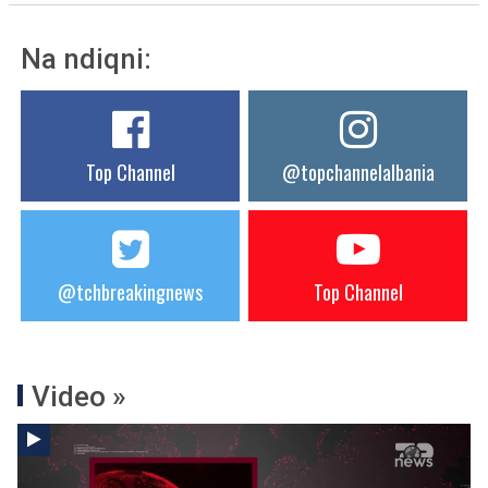
Na ndiqni:
Top Channel
@topchannelalbania
@tchbreakingnews
Top Channel
Video »