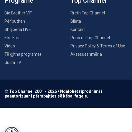
Programe
Top Channel
Big Brother VIP
Rreth Top Channel
Për’puthen
Bileta
Shqipëria LIVE
Kontakt
Fiks Fare
Puno në Top Channel
Video
Privacy Policy & Terms of Use
Të gjitha programet
Aksesueshmëria
Guida TV
© Top Channel 2001 - 2026 • Ndalohet riprodhimi i
paautorizuar i përmbajtjes së kësaj faqeje.