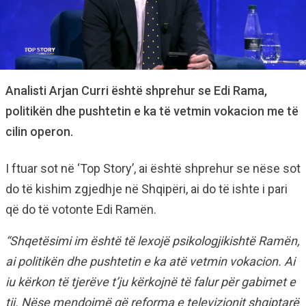
Analisti Arjan Curri është shprehur se Edi Rama,
politikën dhe pushtetin e ka të vetmin vokacion me të
cilin operon.
I ftuar sot në ‘Top Story’, ai është shprehur se nëse sot
do të kishim zgjedhje në Shqipëri, ai do të ishte i pari
që do të votonte Edi Ramën.
“Shqetësimi im është të lexojë psikologjikishtë Ramën,
ai politikën dhe pushtetin e ka atë vetmin vokacion. Ai
iu kërkon të tjerëve t’ju kërkojnë të falur për gabimet e
tij.
Nëse mendojmë që reforma e televizionit shqiptarë