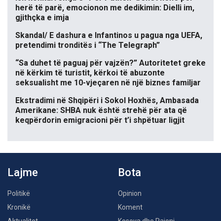
herë të parë, emocionon me dedikimin: Dielli im,
gjithçka e imja
Skandal/ E dashura e Infantinos u pagua nga UEFA,
pretendimi tronditës i “The Telegraph”
“Sa duhet të paguaj për vajzën?” Autoritetet greke
në kërkim të turistit, kërkoi të abuzonte
seksualisht me 10-vjeçaren në një biznes familjar
Ekstradimi në Shqipëri i Sokol Hoxhës, Ambasada
Amerikane: SHBA nuk është strehë për ata që
keqpërdorin emigracioni për t’i shpëtuar ligjit
Lajme
Bota
Politikë
Opinion
Kronikë
Koment