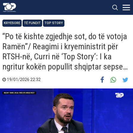
KRYESORE
TË FUNDIT
TOP STORY
“Po të kishte zgjedhje sot, do të votoja
Ramën”/ Reagimi i kryeministrit për
RTSH-në, Curri në ‘Top Story’: I ka
ngritur kokën popullit shqiptar sepse…
19/01/2026 22:32