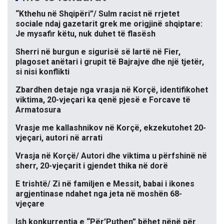
“Kthehu në Shqipëri”/ Sulm racist në rrjetet
sociale ndaj gazetarit grek me origjinë shqiptare:
Je mysafir këtu, nuk duhet të flasësh
Sherri në burgun e sigurisë së lartë në Fier,
plagoset anëtari i grupit të Bajrajve dhe një tjetër,
si nisi konflikti
Zbardhen detaje nga vrasja në Korçë, identifikohet
viktima, 20-vjeçari ka qenë pjesë e Forcave të
Armatosura
Vrasje me kallashnikov në Korçë, ekzekutohet 20-
vjeçari, autori në arrati
Vrasja në Korçë/ Autori dhe viktima u përfshinë në
sherr, 20-vjeçarit i gjendet thika në dorë
E trishtë/ Zi në familjen e Messit, babai i ikones
argjentinase ndahet nga jeta në moshën 68-
vjeçare
Ish konkurrentja e “Për’Puthen” bëhet nënë për