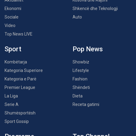
Aktualitet
Kosova dhe Rajoni
Ekonomi
Shkencë dhe Teknologji
Sociale
Auto
Video
Top News LIVE
Sport
Pop News
Kombëtarja
Showbiz
Kategoria Superiore
Lifestyle
Kategoria e Parë
Fashion
Premier League
Shëndeti
La Liga
Dieta
Serie A
Receta gatimi
Shumësportësh
Sport Gossip