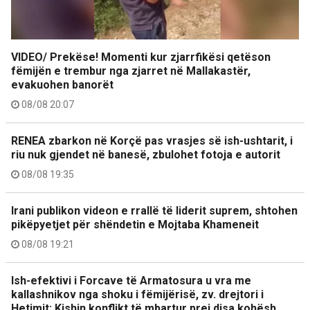
VIDEO/ Prekëse! Momenti kur zjarrfikësi qetëson
fëmijën e trembur nga zjarret në Mallakastër,
evakuohen banorët
08/08 20:07
RENEA zbarkon në Korçë pas vrasjes së ish-ushtarit, i
riu nuk gjendet në banesë, zbulohet fotoja e autorit
08/08 19:35
Irani publikon videon e rrallë të liderit suprem, shtohen
pikëpyetjet për shëndetin e Mojtaba Khameneit
08/08 19:21
Ish-efektivi i Forcave të Armatosura u vra me
kallashnikov nga shoku i fëmijërisë, zv. drejtori i
Hetimit: Kishin konflikt të mbartur prej disa kohësh