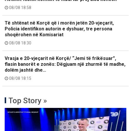
08/08 18:58
Të shtënat në Korçë që i morën jetën 20-vjeçarit,
Policia identifikon autorin e dyshuar, tre persona
shoqërohen në Komisariat
08/08 18:30
Vrasja e 20-vjeçarit në Korçë/ “Jemi të frikësuar”,
flasin banorët e zonës: Dëgjuam një zhurmë të madhe,
dolëm jashtë dhe…
08/08 18:15
Top Story »