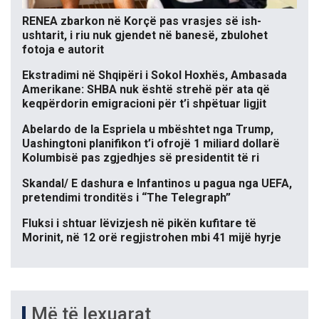
RENEA zbarkon në Korçë pas vrasjes së ish-
ushtarit, i riu nuk gjendet në banesë, zbulohet
fotoja e autorit
Ekstradimi në Shqipëri i Sokol Hoxhës, Ambasada
Amerikane: SHBA nuk është strehë për ata që
keqpërdorin emigracioni për t’i shpëtuar ligjit
Abelardo de la Espriela u mbështet nga Trump,
Uashingtoni planifikon t’i ofrojë 1 miliard dollarë
Kolumbisë pas zgjedhjes së presidentit të ri
Skandal/ E dashura e Infantinos u pagua nga UEFA,
pretendimi tronditës i “The Telegraph”
Fluksi i shtuar lëvizjesh në pikën kufitare të
Morinit, në 12 orë regjistrohen mbi 41 mijë hyrje
Më të lexuarat