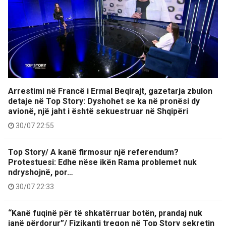
Arrestimi në Francë i Ermal Beqirajt, gazetarja zbulon
detaje në Top Story: Dyshohet se ka në pronësi dy
avionë, një jaht i është sekuestruar në Shqipëri
30/07 22:55
Top Story/ A kanë firmosur një referendum?
Protestuesi: Edhe nëse ikën Rama problemet nuk
ndryshojnë, por…
30/07 22:33
“Kanë fuqinë për të shkatërruar botën, prandaj nuk
janë përdorur”/ Fizikanti tregon në Top Story sekretin