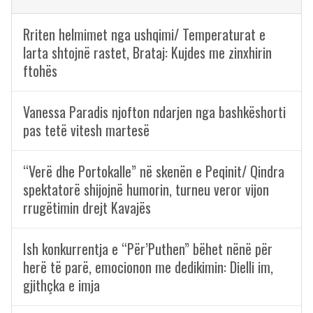
Rriten helmimet nga ushqimi/ Temperaturat e
larta shtojnë rastet, Brataj: Kujdes me zinxhirin
ftohës
Vanessa Paradis njofton ndarjen nga bashkëshorti
pas tetë vitesh martesë
“Verë dhe Portokalle” në skenën e Peqinit/ Qindra
spektatorë shijojnë humorin, turneu veror vijon
rrugëtimin drejt Kavajës
Ish konkurrentja e “Për’Puthen” bëhet nënë për
herë të parë, emocionon me dedikimin: Dielli im,
gjithçka e imja