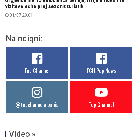
Urgjenca me 13 ambulanca të reja, rritja e fluksit të
vizitave edhe prej sezonit turistik
01/07 20:01
Na ndiqni:
Top Channel
TCH Pop News
@topchannelalbania
Top Channel
Video »