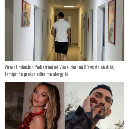
Virozat mbushin Pediatrinë në Vlorë, deri në 80 vizita në ditë,
fëmijët të prekur edhe me alergjitë