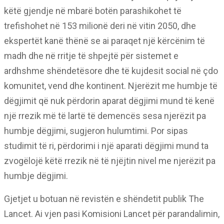
këtë gjendje në mbarë botën parashikohet të
trefishohet në 153 milionë deri në vitin 2050, dhe
ekspertët kanë thënë se ai paraqet një kërcënim të
madh dhe në rritje të shpejtë për sistemet e
ardhshme shëndetësore dhe të kujdesit social në çdo
komunitet, vend dhe kontinent. Njerëzit me humbje të
dëgjimit që nuk përdorin aparat dëgjimi mund të kenë
një rrezik më të lartë të demencës sesa njerëzit pa
humbje dëgjimi, sugjeron hulumtimi. Por sipas
studimit të ri, përdorimi i një aparati dëgjimi mund ta
zvogëlojë këtë rrezik në të njëjtin nivel me njerëzit pa
humbje dëgjimi.
Gjetjet u botuan në revistën e shëndetit publik The
Lancet. Ai vjen pasi Komisioni Lancet për parandalimin,