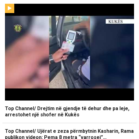
Top Channel/ Drejtim në gjendje të dehur dhe pa leje,
arrestohet një shofer në Kukës
Top Channel/ Ujërat e zeza përmbytnin Kasharin, Rama
publikon videon: Pema 8 metra “varrosej”…