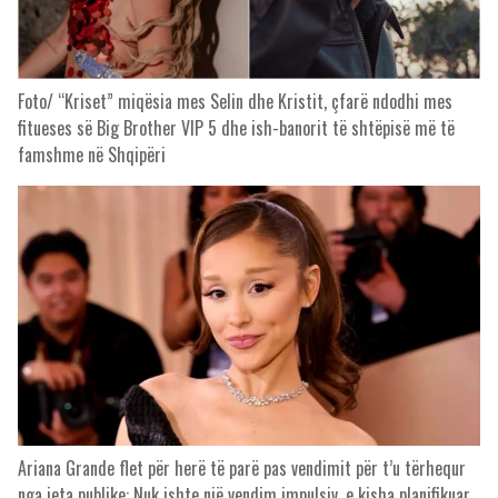
Foto/ “Kriset” miqësia mes Selin dhe Kristit, çfarë ndodhi mes
fitueses së Big Brother VIP 5 dhe ish-banorit të shtëpisë më të
famshme në Shqipëri
Ariana Grande flet për herë të parë pas vendimit për t’u tërhequr
nga jeta publike: Nuk ishte një vendim impulsiv, e kisha planifikuar