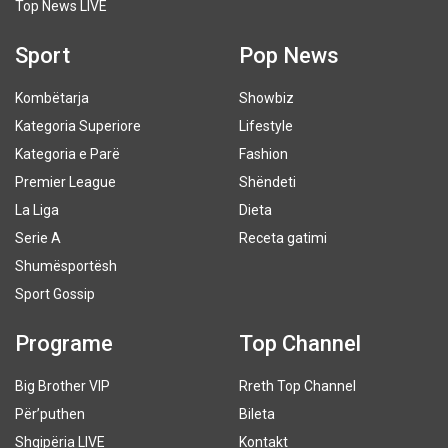
Top News LIVE
Sport
Pop News
Kombëtarja
Showbiz
Kategoria Superiore
Lifestyle
Kategoria e Parë
Fashion
Premier League
Shëndeti
La Liga
Dieta
Serie A
Receta gatimi
Shumësportësh
Sport Gossip
Programe
Top Channel
Big Brother VIP
Rreth Top Channel
Për’puthen
Bileta
Shqipëria LIVE
Kontakt