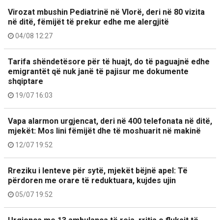
Virozat mbushin Pediatrinë në Vlorë, deri në 80 vizita
në ditë, fëmijët të prekur edhe me alergjitë
04/08 12:27
Tarifa shëndetësore për të huajt, do të paguajnë edhe
emigrantët që nuk janë të pajisur me dokumente
shqiptare
19/07 16:03
Vapa alarmon urgjencat, deri në 400 telefonata në ditë,
mjekët: Mos lini fëmijët dhe të moshuarit në makinë
12/07 19:52
Rreziku i lenteve për sytë, mjekët bëjnë apel: Të
përdoren me orare të reduktuara, kujdes ujin
05/07 19:52