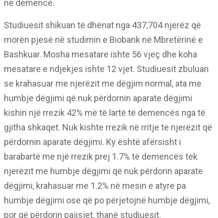
në demencë.
Studiuesit shikuan të dhënat nga 437,704 njerëz që
morën pjesë në studimin e Biobank në Mbretërinë e
Bashkuar. Mosha mesatare ishte 56 vjeç dhe koha
mesatare e ndjekjes ishte 12 vjet. Studiuesit zbuluan
se krahasuar me njerëzit me dëgjim normal, ata me
humbje dëgjimi që nuk përdornin aparate dëgjimi
kishin një rrezik 42% më të lartë të demencës nga të
gjitha shkaqet. Nuk kishte rrezik në rritje te njerëzit që
përdornin aparate dëgjimi. Ky është afërsisht i
barabartë me një rrezik prej 1.7% të demencës tek
njerëzit me humbje dëgjimi që nuk përdorin aparate
dëgjimi, krahasuar me 1.2% në mesin e atyre pa
humbje dëgjimi ose që po përjetojnë humbje dëgjimi,
por që përdorin pajisjet, thanë studiuesit.