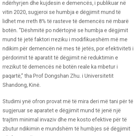
ndërhyrjen dhe kujdesin e demencës, i publikuar në
vitin 2020, sugjeroi se humbja e dëgjimit mund të
lidhet me rreth 8% të rasteve të demencës në mbarë
botën. “Dëshmitë po ndërtojnë se humbja e dëgjimit
mund të jetë faktori rreziku i modifikueshëm më me
ndikim për demencën në mes të jetës, por efektiviteti i
përdorimit të aparatit të dëgjimit në reduktimin e
rrezikut të demencës në botën reale ka mbetur i
paqartë,” tha Prof Dongshan Zhu. i Universitetit
Shandong, Kinë.
Studimi ynë ofron provat më të mira deri më tani për të
sugjeruar se aparatet e dëgjimit mund të jenë një
trajtim minimal invaziv dhe me kosto efektive për të
zbutur ndikimin e mundshëm të humbjes së dëgjimit