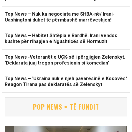
Top News – Nuk ka negociata me SHBA-në/ Irani-
Uashingtoni duhet të përmbushë marrëveshjen!
Top News – Habitet Shtëpia e Bardhë. Irani vendos
kushte për rihapjen e Ngushticës së Hormuzit
Top News -Veteranët e UÇK-së i përgjigjen Zelenskyt.
‘Deklarata juaj tregon profesionin si komedian’
Top News – ‘Ukraina nuk e njeh pavarësinë e Kosovës.’
Reagon Tirana pas deklaratës së Zelenskyt
POP NEWS • TË FUNDIT