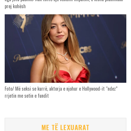
prej kohësh
Foto/ Më seksi se kurrë, aktorja e njohur e Hollywood-it “ndez”
rrjetin me setin e fundit
ME TË LEXUARAT