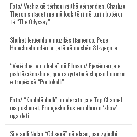
Foto/ Veshja që tërhoqi gjithë vëmendjen, Charlize
Theron shfaqet me një look të ri në turin botëror
të “The Odyssey”
Shuhet legjenda e muzikës flamenco, Pepe
Habichuela ndërron jetë në moshën 81-vjeçare
“Verë dhe portokalle” në Elbasan/ Pjesëmarrje e
jashtëzakonshme, qindra qytetarë shijuan humorin
e trupës së “Portokalli”
Foto/ “Ka dalë dielli”, moderatorja e Top Channel
nis pushimet, Françeska Rustem dhuron ‘show’
nga deti
Si e solli Nolan “Odisenë” në ekran, pse zgjodhi