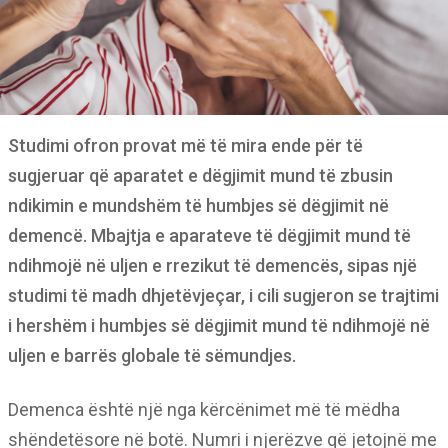
Studimi ofron provat më të mira ende për të
sugjeruar që aparatet e dëgjimit mund të zbusin
ndikimin e mundshëm të humbjes së dëgjimit në
demencë. Mbajtja e aparateve të dëgjimit mund të
ndihmojë në uljen e rrezikut të demencës, sipas një
studimi të madh dhjetëvjeçar, i cili sugjeron se trajtimi
i hershëm i humbjes së dëgjimit mund të ndihmojë në
uljen e barrës globale të sëmundjes.
Demenca është një nga kërcënimet më të mëdha
shëndetësore në botë. Numri i njerëzve që jetojnë me