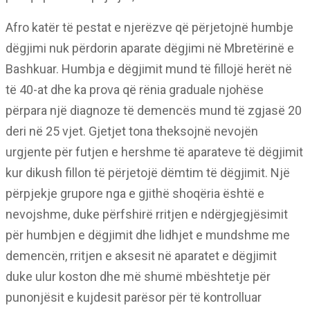
Afro katër të pestat e njerëzve që përjetojnë humbje
dëgjimi nuk përdorin aparate dëgjimi në Mbretërinë e
Bashkuar. Humbja e dëgjimit mund të fillojë herët në
të 40-at dhe ka prova që rënia graduale njohëse
përpara një diagnoze të demencës mund të zgjasë 20
deri në 25 vjet. Gjetjet tona theksojnë nevojën
urgjente për futjen e hershme të aparateve të dëgjimit
kur dikush fillon të përjetojë dëmtim të dëgjimit. Një
përpjekje grupore nga e gjithë shoqëria është e
nevojshme, duke përfshirë rritjen e ndërgjegjësimit
për humbjen e dëgjimit dhe lidhjet e mundshme me
demencën, rritjen e aksesit në aparatet e dëgjimit
duke ulur koston dhe më shumë mbështetje për
punonjësit e kujdesit parësor për të kontrolluar