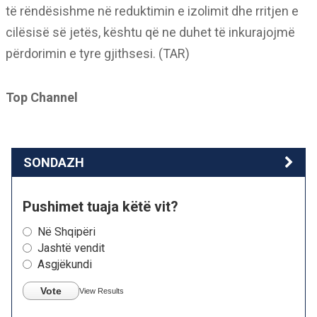
të rëndësishme në reduktimin e izolimit dhe rritjen e
cilësisë së jetës, kështu që ne duhet të inkurajojmë
përdorimin e tyre gjithsesi. (TAR)
Top Channel
SONDAZH
Pushimet tuaja këtë vit?
Në Shqipëri
Jashtë vendit
Asgjëkundi
Vote
View Results