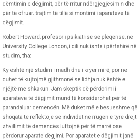
dëmtimin e dëgjimit, për të rritur ndërgjegjësimin dhe
për të ofruar. trajtim të tillë si montimi i aparateve të
dëgjimit.
Robert Howard, profesor i psikiatrisë së pleqërisë, në
University College London, i cili nuk ishte i përfshirë në
studim, tha:
Ky është një studim i madh dhe i kryer mirë, por ne
duhet të kujtojmë gjithmonë se lidhja nuk është e
njëjtë me shkakun. Jam skeptik që përdorimi i
aparateve të dëgjimit mund të konsiderohet për të
parandaluar demencën. Më duket më e besueshme që
shoqata të reflektojë se individët në rrugën e tyre drejt
zhvillimit të demencës luftojnë për të marrë ose
përdorur aparate dëgjimi. Por aparatet e dëgjimit janë