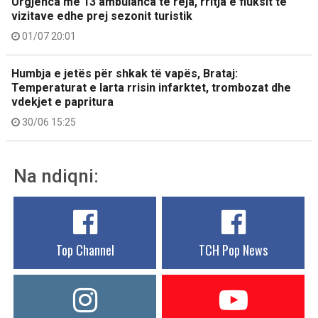
Urgjenca me 13 ambulanca të reja, rritja e fluksit të
vizitave edhe prej sezonit turistik
01/07 20:01
Humbja e jetës për shkak të vapës, Brataj:
Temperaturat e larta rrisin infarktet, trombozat dhe
vdekjet e papritura
30/06 15:25
Na ndiqni:
Top Channel
TCH Pop News