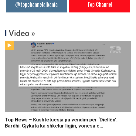
@topchannelalbania
Top Channel
Video »
Top News – Kushtetuesja pa vendim për ‘Diellën’.
Bardhi: Gjykata ka shkelur ligjin, vonesa e…