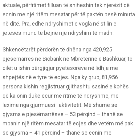
aktuale, përfitimet filluan të shiheshin tek njerëzit që
ecnin me një ritëm mesatar për të paktën pesë minuta
në ditë. Pra, edhe ndryshimet e vogla në stilin e
jetesës mund të bëjnë një ndryshim të madh.
Shkencëtarët përdorën të dhëna nga 420,925
pjesëmarrës në Biobank në Mbretërinë e Bashkuar, të
cilët u ishin përgjigjur pyetësorëve në lidhje me
shpejtësinë e tyre të ecjes. Nga ky grup, 81,956
persona kishin regjistruar gjithashtu sasinë e kohës
që kalonin duke ecur me ritme të ndryshme, me
lexime nga gjurmuesi i aktivitetit. Më shumë se
gjysma e pjesëmarrësve – 53 përqind – thanë se
mbanin një ritëm mesatar të ecjes dhe vetëm më pak
se gjysma – 41 përqind – thanë se ecnin me