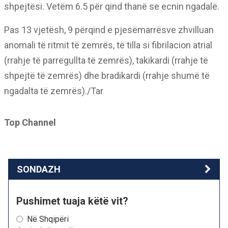
shpejtësi. Vetëm 6.5 për qind thanë se ecnin ngadalë.
Pas 13 vjetësh, 9 përqind e pjesëmarrësve zhvilluan
anomali të ritmit të zemrës, të tilla si fibrilacion atrial
(rrahje të parregullta të zemrës), takikardi (rrahje të
shpejtë të zemrës) dhe bradikardi (rrahje shumë të
ngadalta të zemrës)./Tar
Top Channel
SONDAZH
Pushimet tuaja këtë vit?
Në Shqipëri