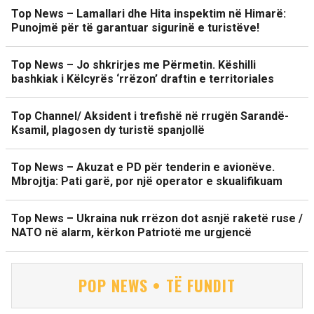
Top News – Lamallari dhe Hita inspektim në Himarë:
Punojmë për të garantuar sigurinë e turistëve!
Top News – Jo shkrirjes me Përmetin. Këshilli
bashkiak i Këlcyrës ‘rrëzon’ draftin e territoriales
Top Channel/ Aksident i trefishë në rrugën Sarandë-
Ksamil, plagosen dy turistë spanjollë
Top News – Akuzat e PD për tenderin e avionëve.
Mbrojtja: Pati garë, por një operator e skualifikuam
Top News – Ukraina nuk rrëzon dot asnjë raketë ruse /
NATO në alarm, kërkon Patriotë me urgjencë
POP NEWS • TË FUNDIT