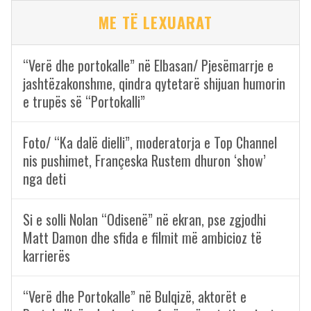
ME TË LEXUARAT
“Verë dhe portokalle” në Elbasan/ Pjesëmarrje e
jashtëzakonshme, qindra qytetarë shijuan humorin
e trupës së “Portokalli”
Foto/ “Ka dalë dielli”, moderatorja e Top Channel
nis pushimet, Françeska Rustem dhuron ‘show’
nga deti
Si e solli Nolan “Odisenë” në ekran, pse zgjodhi
Matt Damon dhe sfida e filmit më ambicioz të
karrierës
“Verë dhe Portokalle” në Bulqizë, aktorët e