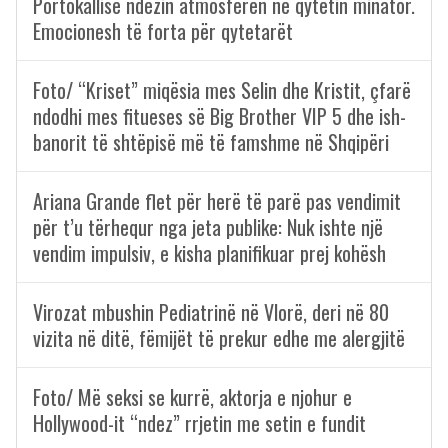
Portokallisë ndezin atmosferën në qytetin minator.
Emocionesh të forta për qytetarët
Foto/ “Kriset” miqësia mes Selin dhe Kristit, çfarë
ndodhi mes fitueses së Big Brother VIP 5 dhe ish-
banorit të shtëpisë më të famshme në Shqipëri
Ariana Grande flet për herë të parë pas vendimit
për t’u tërhequr nga jeta publike: Nuk ishte një
vendim impulsiv, e kisha planifikuar prej kohësh
Virozat mbushin Pediatrinë në Vlorë, deri në 80
vizita në ditë, fëmijët të prekur edhe me alergjitë
Foto/ Më seksi se kurrë, aktorja e njohur e
Hollywood-it “ndez” rrjetin me setin e fundit