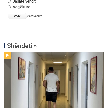
Jashtë vendit
Asgjëkundi
Vote
View Results
Shëndeti »