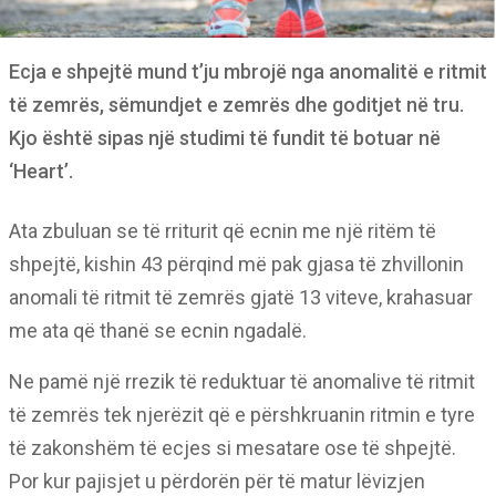
Ecja e shpejtë mund t’ju mbrojë nga anomalitë e ritmit
të zemrës, sëmundjet e zemrës dhe goditjet në tru.
Kjo është sipas një studimi të fundit të botuar në
‘Heart’.
Ata zbuluan se të rriturit që ecnin me një ritëm të
shpejtë, kishin 43 përqind më pak gjasa të zhvillonin
anomali të ritmit të zemrës gjatë 13 viteve, krahasuar
me ata që thanë se ecnin ngadalë.
Ne pamë një rrezik të reduktuar të anomalive të ritmit
të zemrës tek njerëzit që e përshkruanin ritmin e tyre
të zakonshëm të ecjes si mesatare ose të shpejtë.
Por kur pajisjet u përdorën për të matur lëvizjen