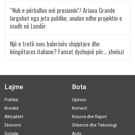
“Nuk e përballon më presionin”/ Ariana Grande
largohet nga jeta publike, anulon edhe projektin e
madh në Londër
Një e tretë mes balerinës shqiptare dhe
këngëtares italiane? Fansat dyshojnë për… xhelozi
Lajme
Bota
Politikë
Opinion
Kronikë
Koment
Aktualitet
Kosova dhe Rajoni
Ekonomi
Shkencë dhe Teknologji
Sociale
Auto