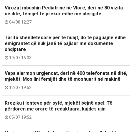
Virozat mbushin Pediatrinë në Vlorë, deri në 80 vizita
në ditë, fëmijët të prekur edhe me alergjitë
04/08 12:27
Tarifa shëndetësore për të huajt, do të paguajnë edhe
emigrantët që nuk janë të pajisur me dokumente
shqiptare
19/07 16:03
Vapa alarmon urgjencat, deri në 400 telefonata në ditë,
mjekët: Mos lini fëmijët dhe të moshuarit në makinë
12/07 19:52
Rreziku i lenteve për sytë, mjekët bëjnë apel: Të
përdoren me orare të reduktuara, kujdes ujin
05/07 19:52