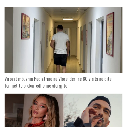
Virozat mbushin Pediatrinë në Vlorë, deri në 80 vizita në ditë,
fëmijët të prekur edhe me alergjitë