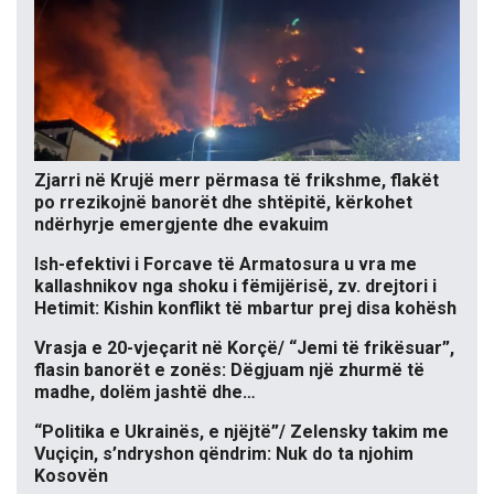
Zjarri në Krujë merr përmasa të frikshme, flakët
po rrezikojnë banorët dhe shtëpitë, kërkohet
ndërhyrje emergjente dhe evakuim
Ish-efektivi i Forcave të Armatosura u vra me
kallashnikov nga shoku i fëmijërisë, zv. drejtori i
Hetimit: Kishin konflikt të mbartur prej disa kohësh
Vrasja e 20-vjeçarit në Korçë/ “Jemi të frikësuar”,
flasin banorët e zonës: Dëgjuam një zhurmë të
madhe, dolëm jashtë dhe…
“Politika e Ukrainës, e njëjtë”/ Zelensky takim me
Vuçiçin, s’ndryshon qëndrim: Nuk do ta njohim
Kosovën