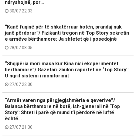
ndryshojnë, por…
30/07 22:33
“Kanë fuqinë për të shkatërruar botën, prandaj nuk
janë përdorur”/ Fizikanti tregon në Top Story sekretin
e armëve bërthamore: Ja shtetet që i posedojnë
28/07 08:05
“Shqipëria mori masa kur Kina nisi eksperimentet
bërthamore”/ Gazetari zbulon raportet në ‘Top Story’:
U ngrit sistemi i monitorimit
27/07 22:30
“Armët varen nga përgjegjshmëria e qeverive”/
Balanca bërthamore në botë, ish-gjenerali në ‘Top
Story’: Shteti i parë që mund t’i përdorë në luftë
është…
27/07 21:30