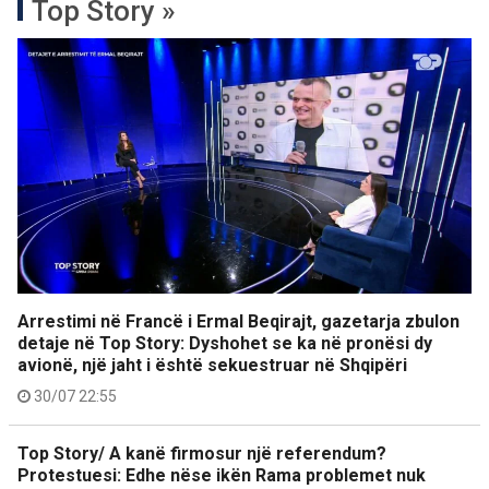
Top Story »
Arrestimi në Francë i Ermal Beqirajt, gazetarja zbulon
detaje në Top Story: Dyshohet se ka në pronësi dy
avionë, një jaht i është sekuestruar në Shqipëri
30/07 22:55
Top Story/ A kanë firmosur një referendum?
Protestuesi: Edhe nëse ikën Rama problemet nuk