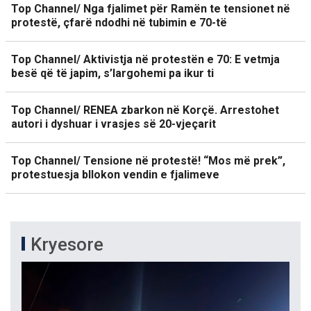
Top Channel/ Nga fjalimet për Ramën te tensionet në
protestë, çfarë ndodhi në tubimin e 70-të
Top Channel/ Aktivistja në protestën e 70: E vetmja
besë që të japim, s’largohemi pa ikur ti
Top Channel/ RENEA zbarkon në Korçë. Arrestohet
autori i dyshuar i vrasjes së 20-vjeçarit
Top Channel/ Tensione në protestë! “Mos më prek”,
protestuesja bllokon vendin e fjalimeve
Kryesore