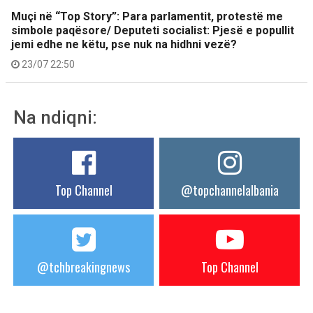
Muçi në “Top Story”: Para parlamentit, protestë me
simbole paqësore/ Deputeti socialist: Pjesë e popullit
jemi edhe ne këtu, pse nuk na hidhni vezë?
23/07 22:50
Na ndiqni:
Top Channel
@topchannelalbania
@tchbreakingnews
Top Channel