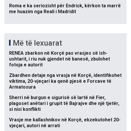
Roma e ka seriozisht për Endrick, kërkon ta marrë
me huazim nga Reali i Madridit
Më të lexuarat
RENEA zbarkon në Korçë pas vrasjes së ish-
ushtarit, i riu nuk gjendet në banesë, zbulohet
fotoja e autorit
Zbardhen detaje nga vrasja në Korçë, identifikohet
viktima, 20-vjeçari ka qenë pjesë e Forcave të
Armatosura
Sherri në burgun e sigurisë së lartë në Fier,
plagoset anëtari i grupit të Bajrajve dhe një tjetër,
si nisi konflikti
Vrasje me kallashnikov në Korçë, ekzekutohet 20-
vjeçari, autori në arrati