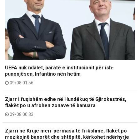
UEFA nuk ndalet, paratë e institucionit për ish-
punonjësen, Infantino nën hetim
09/08 01:56
Zjarr i fuqishëm edhe në Hundëkuq të Gjirokastrës,
flakët po u afrohen zonave të banuara
09/08 00:33
Zjarri në Krujë merr përmasa të frikshme, flakët po
rrezikojnë banorët dhe shtëpitë, kërkohet ndërhyrje