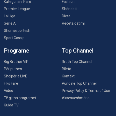
Kategoria e Parë
Fashion
Premier League
Shëndeti
La Liga
Dieta
Serie A
Receta gatimi
Shumësportësh
Sport Gossip
Programe
Top Channel
Big Brother VIP
Rreth Top Channel
Për’puthen
Bileta
Shqipëria LIVE
Kontakt
Fiks Fare
Puno në Top Channel
Video
Privacy Policy & Terms of Use
Të gjitha programet
Aksesueshmëria
Guida TV