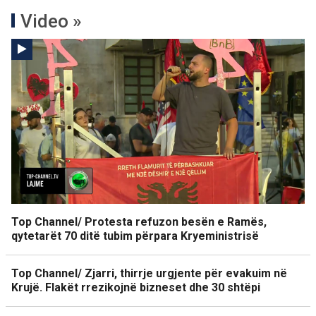
Video »
Top Channel/ Protesta refuzon besën e Ramës,
qytetarët 70 ditë tubim përpara Kryeministrisë
Top Channel/ Zjarri, thirrje urgjente për evakuim në
Krujë. Flakët rrezikojnë bizneset dhe 30 shtëpi