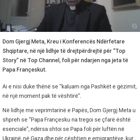
Dom Gjergj Meta, Kreu i Konferencës Ndërfetare
Shqiptare, në një lidhje të drejtpërdrejtë për “Top
Story” në Top Channel, foli për ndarjen nga jeta të
Papa Françeskut.
Ai e nisi duke thënë se “kaluam nga Pashkët e gëzimit,
në një moment pak të vështirë”.
Në lidhje me veprimtarinë e Papës, Dom Gjergj Meta u
shpreh se “Papa Françesku na tregoi se çfarë është
esenciale”, ndërsa shtoi se Papa foli për luftën në
Ukrainë, në Gaza dhe për çështjen e emigrantëve, kur