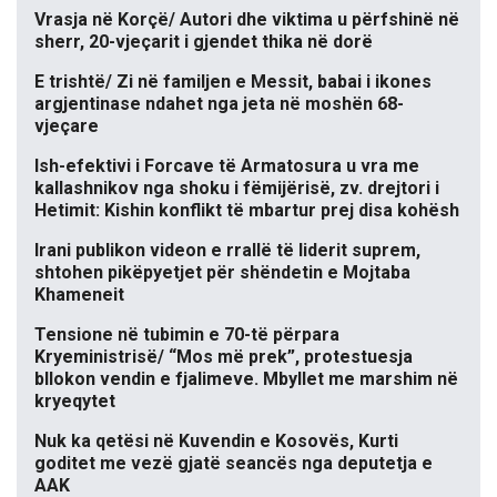
Vrasja në Korçë/ Autori dhe viktima u përfshinë në
sherr, 20-vjeçarit i gjendet thika në dorë
E trishtë/ Zi në familjen e Messit, babai i ikones
argjentinase ndahet nga jeta në moshën 68-
vjeçare
Ish-efektivi i Forcave të Armatosura u vra me
kallashnikov nga shoku i fëmijërisë, zv. drejtori i
Hetimit: Kishin konflikt të mbartur prej disa kohësh
Irani publikon videon e rrallë të liderit suprem,
shtohen pikëpyetjet për shëndetin e Mojtaba
Khameneit
Tensione në tubimin e 70-të përpara
Kryeministrisë/ “Mos më prek”, protestuesja
bllokon vendin e fjalimeve. Mbyllet me marshim në
kryeqytet
Nuk ka qetësi në Kuvendin e Kosovës, Kurti
goditet me vezë gjatë seancës nga deputetja e
AAK