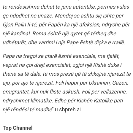
të rëndësishme duhet të jenë autentikë, përmes vulës
që ndodhet në unazë. Mendoj se ashtu siç ishte për
Gjon Palin II-të, për Papën ka një afeksion, ndryshe për
një kardinal. Roma është një qytet që tërheq dhe
udhëtarët, dhe varrimi i një Pape është diçka e rrallë.
Papa na tregoi se çfarë është esenciale, me fjalët,
veprat na çoi drejt esencialet, zgjoi një Kishë duke i
thënë sa të dalë, të mos presë që të shkojnë njerëzit te
ajo, por ajo te njerëzit. Foli hapur për Ukrainën, Gazën,
emigrantët, kur nuk fliste askush. Foli për vëllazërinë,
ndryshimet klimatike. Edhe për Kishën Katolike pati
një rëndësi të madhe
” u shpreh ai.
Top Channel