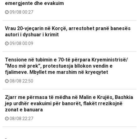
emergjente dhe evakuim
09/08 00:27
Vrau 20-vjeçarin në Korçë, arrestohet pranë banesës
autori i dyshuar i krimit
09/08 00:09
Tensione në tubimin e 70-të përpara Kryeministrisë/
“Mos më prek”, protestuesja bllokon vendin e
fjalimeve. Mbyllet me marshim në kryeqytet
08/08 22:50
Zjarr me përmasa të mëdha në Malin e Krujës, Bashkia
jep urdhër evakuimi për banorët, flakët rrezikojnë
zonat e banuara
08/08 22:27