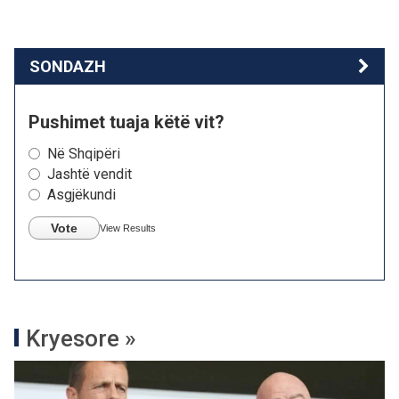
SONDAZH
Pushimet tuaja këtë vit?
Në Shqipëri
Jashtë vendit
Asgjëkundi
Vote
View Results
Kryesore »