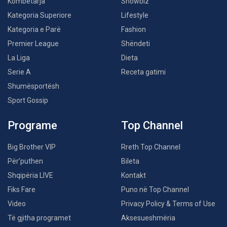
Kombëtarja
Showbiz
Kategoria Superiore
Lifestyle
Kategoria e Parë
Fashion
Premier League
Shëndeti
La Liga
Dieta
Serie A
Receta gatimi
Shumësportësh
Sport Gossip
Programe
Top Channel
Big Brother VIP
Rreth Top Channel
Për’puthen
Bileta
Shqipëria LIVE
Kontakt
Fiks Fare
Puno në Top Channel
Video
Privacy Policy & Terms of Use
Të gjitha programet
Aksesueshmëria