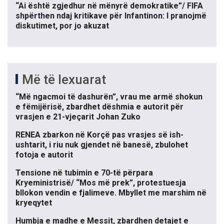
“Ai është zgjedhur në mënyrë demokratike”/ FIFA
shpërthen ndaj kritikave për Infantinon: I pranojmë
diskutimet, por jo akuzat
Më të lexuarat
“Më ngacmoi të dashurën”, vrau me armë shokun
e fëmijërisë, zbardhet dëshmia e autorit për
vrasjen e 21-vjeçarit Johan Zuko
RENEA zbarkon në Korçë pas vrasjes së ish-
ushtarit, i riu nuk gjendet në banesë, zbulohet
fotoja e autorit
Tensione në tubimin e 70-të përpara
Kryeministrisë/ “Mos më prek”, protestuesja
bllokon vendin e fjalimeve. Mbyllet me marshim në
kryeqytet
Humbja e madhe e Messit, zbardhen detajet e