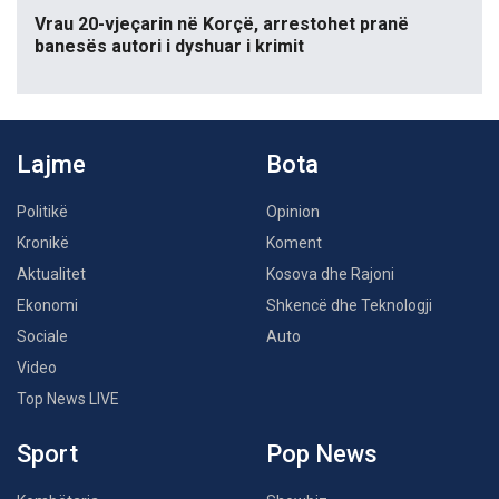
Vrau 20-vjeçarin në Korçë, arrestohet pranë
banesës autori i dyshuar i krimit
Lajme
Bota
Politikë
Opinion
Kronikë
Koment
Aktualitet
Kosova dhe Rajoni
Ekonomi
Shkencë dhe Teknologji
Sociale
Auto
Video
Top News LIVE
Sport
Pop News