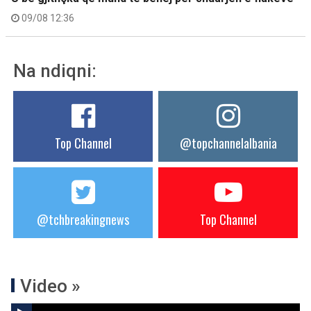
09/08 12:36
Na ndiqni:
Top Channel
@topchannelalbania
@tchbreakingnews
Top Channel
Video »