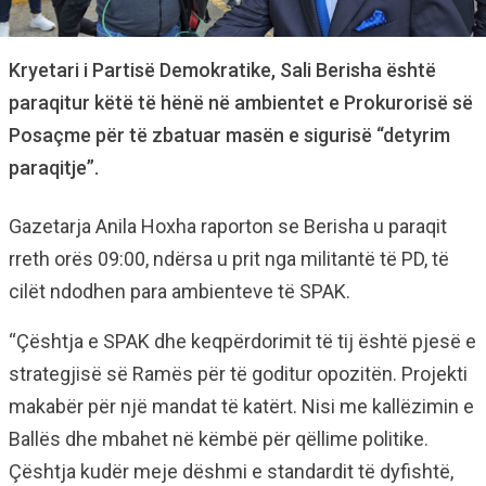
Kryetari i Partisë Demokratike, Sali Berisha është
paraqitur këtë të hënë në ambientet e Prokurorisë së
Posaçme për të zbatuar masën e sigurisë “detyrim
paraqitje”.
Gazetarja Anila Hoxha raporton se Berisha u paraqit
rreth orës 09:00, ndërsa u prit nga militantë të PD, të
cilët ndodhen para ambienteve të SPAK.
“Çështja e SPAK dhe keqpërdorimit të tij është pjesë e
strategjisë së Ramës për të goditur opozitën. Projekti
makabër për një mandat të katërt. Nisi me kallëzimin e
Ballës dhe mbahet në këmbë për qëllime politike.
Çështja kudër meje dëshmi e standardit të dyfishtë,