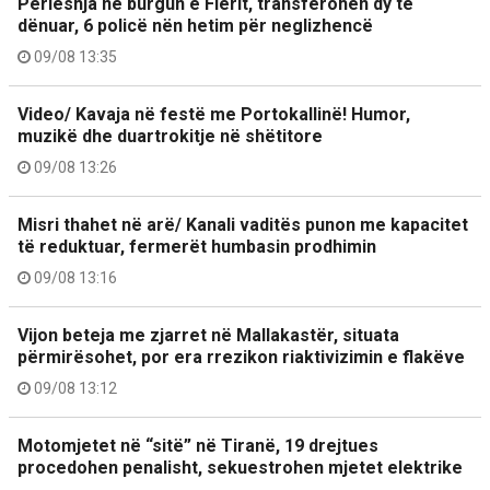
Përleshja në burgun e Fierit, transferohen dy të
dënuar, 6 policë nën hetim për neglizhencë
09/08 13:35
Video/ Kavaja në festë me Portokallinë! Humor,
muzikë dhe duartrokitje në shëtitore
09/08 13:26
Misri thahet në arë/ Kanali vaditës punon me kapacitet
të reduktuar, fermerët humbasin prodhimin
09/08 13:16
Vijon beteja me zjarret në Mallakastër, situata
përmirësohet, por era rrezikon riaktivizimin e flakëve
09/08 13:12
Motomjetet në “sitë” në Tiranë, 19 drejtues
procedohen penalisht, sekuestrohen mjetet elektrike