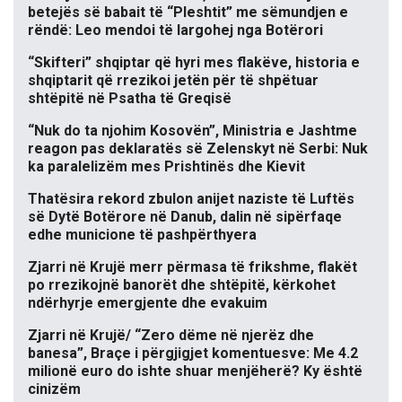
betejës së babait të “Pleshtit” me sëmundjen e
rëndë: Leo mendoi të largohej nga Botërori
“Skifteri” shqiptar që hyri mes flakëve, historia e
shqiptarit që rrezikoi jetën për të shpëtuar
shtëpitë në Psatha të Greqisë
“Nuk do ta njohim Kosovën”, Ministria e Jashtme
reagon pas deklaratës së Zelenskyt në Serbi: Nuk
ka paralelizëm mes Prishtinës dhe Kievit
Thatësira rekord zbulon anijet naziste të Luftës
së Dytë Botërore në Danub, dalin në sipërfaqe
edhe municione të pashpërthyera
Zjarri në Krujë merr përmasa të frikshme, flakët
po rrezikojnë banorët dhe shtëpitë, kërkohet
ndërhyrje emergjente dhe evakuim
Zjarri në Krujë/ “Zero dëme në njerëz dhe
banesa”, Braçe i përgjigjet komentuesve: Me 4.2
milionë euro do ishte shuar menjëherë? Ky është
cinizëm