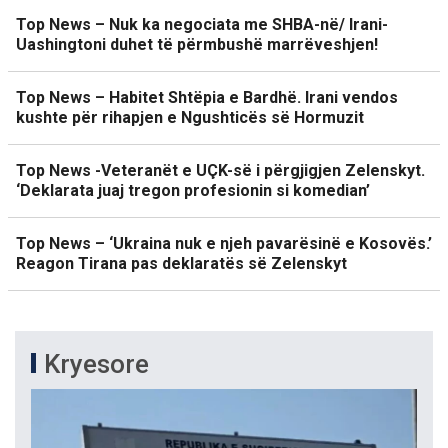
Top News – Nuk ka negociata me SHBA-në/ Irani-
Uashingtoni duhet të përmbushë marrëveshjen!
Top News – Habitet Shtëpia e Bardhë. Irani vendos
kushte për rihapjen e Ngushticës së Hormuzit
Top News -Veteranët e UÇK-së i përgjigjen Zelenskyt.
‘Deklarata juaj tregon profesionin si komedian’
Top News – ‘Ukraina nuk e njeh pavarësinë e Kosovës.’
Reagon Tirana pas deklaratës së Zelenskyt
Kryesore