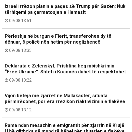
Izraeli rrëzon planin e paqes së Trump për Gazën: Nuk
tërhiqemi pa çarmatosjen e Hamasit
09/08 13:51
Përleshja në burgun e Fierit, transferohen dy të
dënuar, 6 policë nën hetim për neglizhencë
09/08 13:35
Deklarata e Zelenskyt, Prishtina heq mbishkrimin
“Free Ukraine”: Shteti i Kosovës duhet të respektohet
09/08 13:22
Vijon beteja me zjarret në Mallakastër, situata
përmirësohet, por era rrezikon riaktivizimin e flakëve
09/08 13:12
Rama ndan mesazhin e emigrantit për zjarrin në Krujë:
U bë gjithçka që mund të bëhej për shuarjen e flakëve