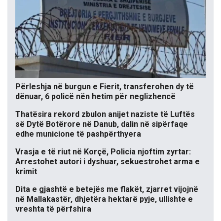
Përleshja në burgun e Fierit, transferohen dy të
dënuar, 6 policë nën hetim për neglizhencë
Thatësira rekord zbulon anijet naziste të Luftës
së Dytë Botërore në Danub, dalin në sipërfaqe
edhe municione të pashpërthyera
Vrasja e të riut në Korçë, Policia njoftim zyrtar:
Arrestohet autori i dyshuar, sekuestrohet arma e
krimit
Dita e gjashtë e betejës me flakët, zjarret vijojnë
në Mallakastër, dhjetëra hektarë pyje, ullishte e
vreshta të përfshira