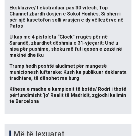
Ekskluzive/ I ekstraduar pas 30 vitesh, Top
Channel zbardh dosjen e Sokol Hoxhës: Si sherri
për një kasetofon solli vrasjen e dy vëllezërve në
Patos
U kap me 4 pistoleta “Glock” rrugës për në
Sarandë, zbardhet dëshmia e 31-vjeçarit: Unë u
nisa për pushime, shoku më futi qesen e zezë në
makinë dhe iku
Trump hedh poshtë aludimet për mungesë
municionesh luftarake: Kush ka publikuar deklarata
tradhtare, të dënohet me burg
Kthesa e madhe e kampionit të botës/ Rodri i thotë
përfundimisht ‘jo’ Realit të Madridit, zgjodhi kalimin
te Barcelona
Më të lexuarat