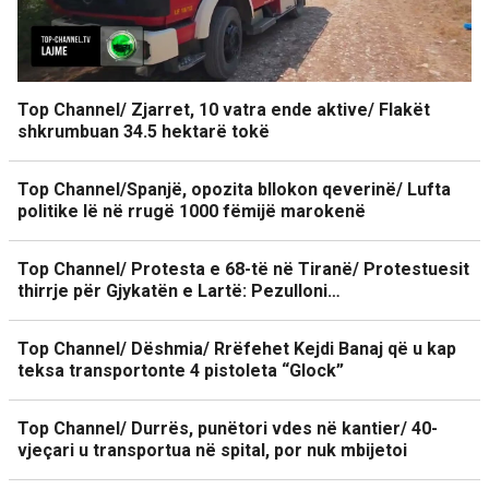
Top Channel/ Zjarret, 10 vatra ende aktive/ Flakët
shkrumbuan 34.5 hektarë tokë
Top Channel/Spanjë, opozita bllokon qeverinë/ Lufta
politike lë në rrugë 1000 fëmijë marokenë
Top Channel/ Protesta e 68-të në Tiranë/ Protestuesit
thirrje për Gjykatën e Lartë: Pezulloni…
Top Channel/ Dëshmia/ Rrëfehet Kejdi Banaj që u kap
teksa transportonte 4 pistoleta “Glock”
Top Channel/ Durrës, punëtori vdes në kantier/ 40-
vjeçari u transportua në spital, por nuk mbijetoi