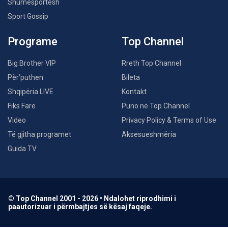
Shumësportësh
Sport Gossip
Programe
Top Channel
Big Brother VIP
Rreth Top Channel
Për’puthen
Bileta
Shqipëria LIVE
Kontakt
Fiks Fare
Puno në Top Channel
Video
Privacy Policy & Terms of Use
Të gjitha programet
Aksesueshmëria
Guida TV
© Top Channel 2001 - 2026 • Ndalohet riprodhimi i
paautorizuar i përmbajtjes së kësaj faqeje.