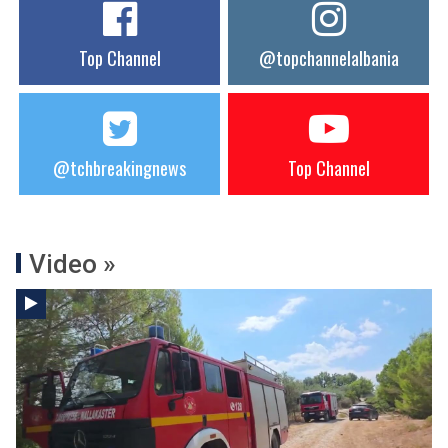
Top Channel
@topchannelalbania
@tchbreakingnews
Top Channel
Video »