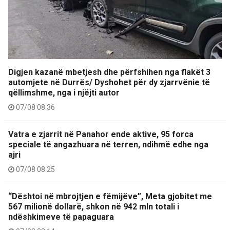
Digjen kazanë mbetjesh dhe përfshihen nga flakët 3
automjete në Durrës/ Dyshohet për dy zjarrvënie të
qëllimshme, nga i njëjti autor
07/08 08:36
Vatra e zjarrit në Panahor ende aktive, 95 forca
speciale të angazhuara në terren, ndihmë edhe nga
ajri
07/08 08:25
“Dështoi në mbrojtjen e fëmijëve”, Meta gjobitet me
567 milionë dollarë, shkon në 942 mln totali i
ndëshkimeve të papaguara