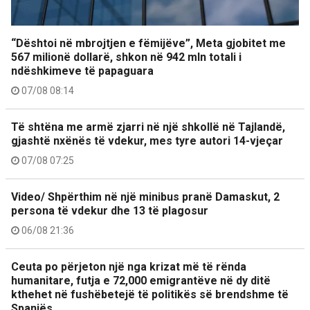
“Dështoi në mbrojtjen e fëmijëve”, Meta gjobitet me
567 milionë dollarë, shkon në 942 mln totali i
ndëshkimeve të papaguara
07/08 08:14
Të shtëna me armë zjarri në një shkollë në Tajlandë,
gjashtë nxënës të vdekur, mes tyre autori 14-vjeçar
07/08 07:25
Video/ Shpërthim në një minibus pranë Damaskut, 2
persona të vdekur dhe 13 të plagosur
06/08 21:36
Ceuta po përjeton një nga krizat më të rënda
humanitare, futja e 72,000 emigrantëve në dy ditë
kthehet në fushëbetejë të politikës së brendshme të
Spanjës