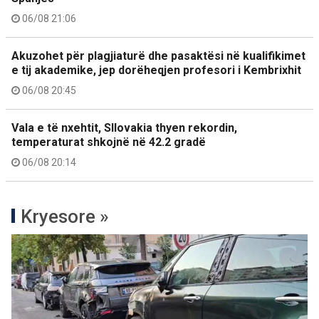
06/08 21:06
Akuzohet për plagjiaturë dhe pasaktësi në kualifikimet
e tij akademike, jep dorëheqjen profesori i Kembrixhit
06/08 20:45
Vala e të nxehtit, Sllovakia thyen rekordin,
temperaturat shkojnë në 42.2 gradë
06/08 20:14
Kryesore »