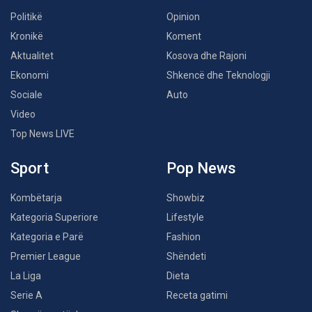
Politikë
Opinion
Kronikë
Koment
Aktualitet
Kosova dhe Rajoni
Ekonomi
Shkencë dhe Teknologji
Sociale
Auto
Video
Top News LIVE
Sport
Pop News
Kombëtarja
Showbiz
Kategoria Superiore
Lifestyle
Kategoria e Parë
Fashion
Premier League
Shëndeti
La Liga
Dieta
Serie A
Receta gatimi