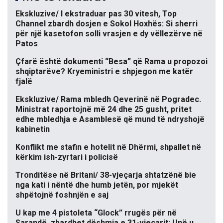
Ekskluzive/ I ekstraduar pas 30 vitesh, Top
Channel zbardh dosjen e Sokol Hoxhës: Si sherri
për një kasetofon solli vrasjen e dy vëllezërve në
Patos
Çfarë është dokumenti “Besa” që Rama u propozoi
shqiptarëve? Kryeministri e shpjegon me katër
fjalë
Ekskluzive/ Rama mbledh Qeverinë në Pogradec.
Ministrat raportojnë më 24 dhe 25 gusht, pritet
edhe mbledhja e Asamblesë që mund të ndryshojë
kabinetin
Konflikt me stafin e hotelit në Dhërmi, shpallet në
kërkim ish-zyrtari i policisë
Tronditëse në Britani/ 38-vjeçarja shtatzënë bie
nga kati i nëntë dhe humb jetën, por mjekët
shpëtojnë foshnjën e saj
U kap me 4 pistoleta “Glock” rrugës për në
Sarandë, zbardhet dëshmia e 31-vjeçarit: Unë u