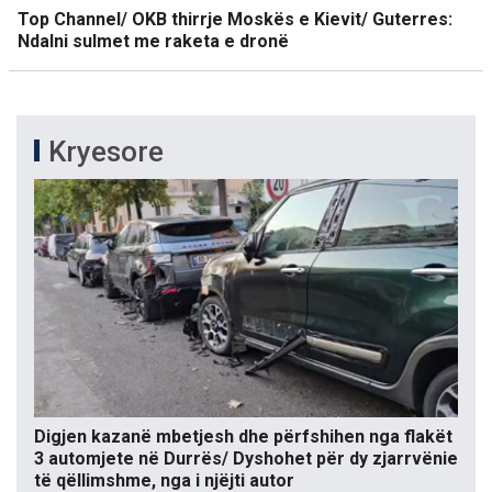
Top Channel/ OKB thirrje Moskës e Kievit/ Guterres:
Ndalni sulmet me raketa e dronë
Kryesore
Digjen kazanë mbetjesh dhe përfshihen nga flakët
3 automjete në Durrës/ Dyshohet për dy zjarrvënie
të qëllimshme, nga i njëjti autor