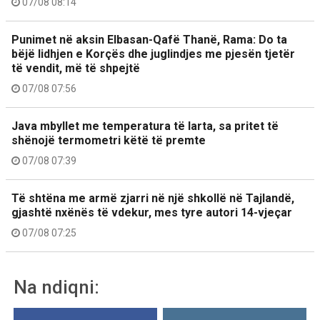
07/08 08:14
Punimet në aksin Elbasan-Qafë Thanë, Rama: Do ta
bëjë lidhjen e Korçës dhe juglindjes me pjesën tjetër
të vendit, më të shpejtë
07/08 07:56
Java mbyllet me temperatura të larta, sa pritet të
shënojë termometri këtë të premte
07/08 07:39
Të shtëna me armë zjarri në një shkollë në Tajlandë,
gjashtë nxënës të vdekur, mes tyre autori 14-vjeçar
07/08 07:25
Na ndiqni: