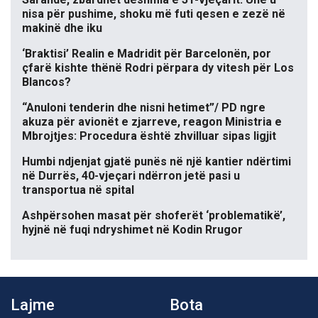
nisa për pushime, shoku më futi qesen e zezë në
makinë dhe iku
‘Braktisi’ Realin e Madridit për Barcelonën, por
çfarë kishte thënë Rodri përpara dy vitesh për Los
Blancos?
“Anuloni tenderin dhe nisni hetimet”/ PD ngre
akuza për avionët e zjarreve, reagon Ministria e
Mbrojtjes: Procedura është zhvilluar sipas ligjit
Humbi ndjenjat gjatë punës në një kantier ndërtimi
në Durrës, 40-vjeçari ndërron jetë pasi u
transportua në spital
Ashpërsohen masat për shoferët ‘problematikë’,
hyjnë në fuqi ndryshimet në Kodin Rrugor
Lajme
Bota