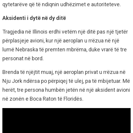
qytetarëve që të ndiqnin udhëzimet e autoriteteve.
Aksidenti i dytë në dy ditë
Tragjedia në Illinois erdhi vetëm një ditë pas një tjetër
përplasjeje avioni, kur një aeroplan u rrëzua në një
lumë Nebraska të premten mbrëma, duke vrarë të tre
personat në bord.
Brenda të njëjtit muaj, një aeroplan privat u rrëzua në
Nju Jork ndërsa po përpiqej të ulej, pa të mbijetuar. Më
herët, tre persona humbën jetën në një aksident avioni
në zonën e Boca Raton të Floridës.