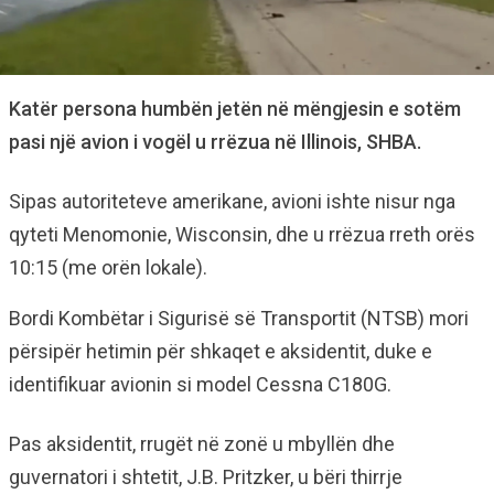
Katër persona humbën jetën në mëngjesin e sotëm
pasi një avion i vogël u rrëzua në Illinois, SHBA.
Sipas autoriteteve amerikane, avioni ishte nisur nga
qyteti Menomonie, Wisconsin, dhe u rrëzua rreth orës
10:15 (me orën lokale).
Bordi Kombëtar i Sigurisë së Transportit (NTSB) mori
përsipër hetimin për shkaqet e aksidentit, duke e
identifikuar avionin si model Cessna C180G.
Pas aksidentit, rrugët në zonë u mbyllën dhe
guvernatori i shtetit, J.B. Pritzker, u bëri thirrje