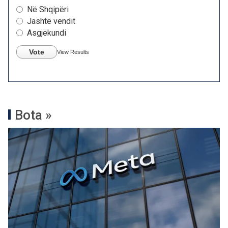
Në Shqipëri
Jashtë vendit
Asgjëkundi
Vote
View Results
Bota »