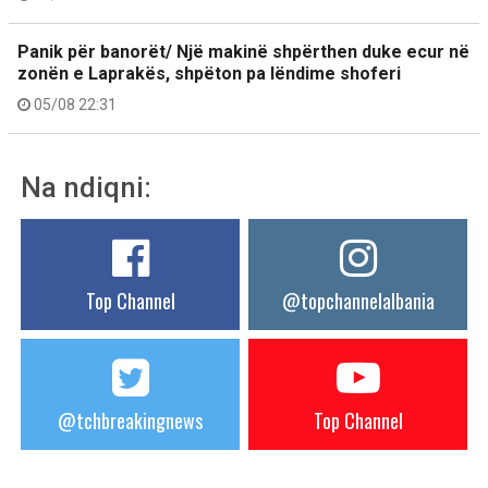
Panik për banorët/ Një makinë shpërthen duke ecur në
zonën e Laprakës, shpëton pa lëndime shoferi
05/08 22:31
Na ndiqni:
Top Channel
@topchannelalbania
@tchbreakingnews
Top Channel