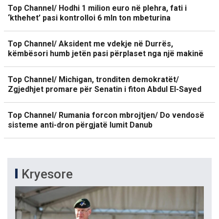
Top Channel/ Hodhi 1 milion euro në plehra, fati i
‘kthehet’ pasi kontrolloi 6 mln ton mbeturina
Top Channel/ Aksident me vdekje në Durrës,
këmbësori humb jetën pasi përplaset nga një makinë
Top Channel/ Michigan, tronditen demokratët/
Zgjedhjet promare për Senatin i fiton Abdul El-Sayed
Top Channel/ Rumania forcon mbrojtjen/ Do vendosë
sisteme anti-dron përgjatë lumit Danub
Kryesore