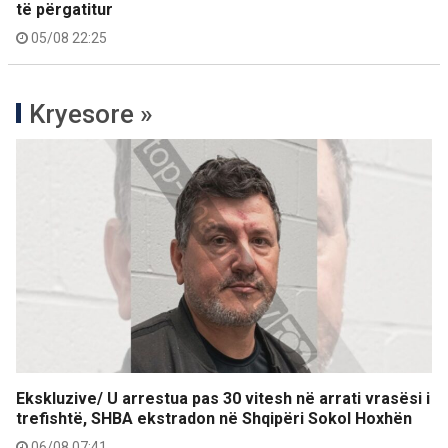
të përgatitur
05/08 22:25
Kryesore »
Ekskluzive/ U arrestua pas 30 vitesh në arrati vrasësi i
trefishtë, SHBA ekstradon në Shqipëri Sokol Hoxhën
06/08 07:41