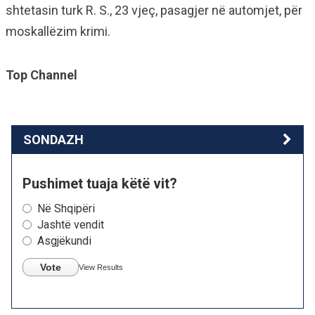
shtetasin turk R. S., 23 vjeç, pasagjer në automjet, për
moskallëzim krimi.
Top Channel
SONDAZH
Pushimet tuaja këtë vit?
Në Shqipëri
Jashtë vendit
Asgjëkundi
Vote
View Results