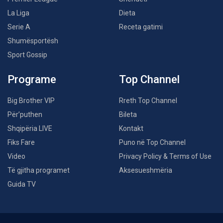
La Liga
Dieta
Serie A
Receta gatimi
Shumësportësh
Sport Gossip
Programe
Top Channel
Big Brother VIP
Rreth Top Channel
Për’puthen
Bileta
Shqipëria LIVE
Kontakt
Fiks Fare
Puno në Top Channel
Video
Privacy Policy & Terms of Use
Të gjitha programet
Aksesueshmëria
Guida TV