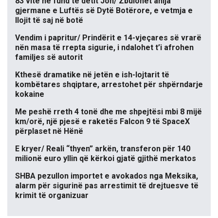
83 vite në fund të detit Jon/ Zbulohet anija
gjermane e Luftës së Dytë Botërore, e vetmja e
llojit të saj në botë
Vendim i papritur/ Prindërit e 14-vjeçares së vrarë
nën masa të rrepta sigurie, i ndalohet t’i afrohen
familjes së autorit
Kthesë dramatike në jetën e ish-lojtarit të
kombëtares shqiptare, arrestohet për shpërndarje
kokaine
Me peshë rreth 4 tonë dhe me shpejtësi mbi 8 mijë
km/orë, një pjesë e raketës Falcon 9 të SpaceX
përplaset në Hënë
E kryer/ Reali “thyen” arkën, transferon për 140
milionë euro yllin që kërkoi gjatë gjithë merkatos
SHBA pezullon importet e avokados nga Meksika,
alarm për sigurinë pas arrestimit të drejtuesve të
krimit të organizuar