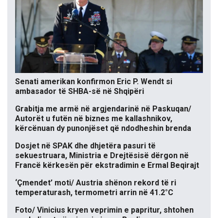
Senati amerikan konfirmon Eric P. Wendt si
ambasador të SHBA-së në Shqipëri
Grabitja me armë në argjendarinë në Paskuqan/
Autorët u futën në biznes me kallashnikov,
kërcënuan dy punonjëset që ndodheshin brenda
Dosjet në SPAK dhe dhjetëra pasuri të
sekuestruara, Ministria e Drejtësisë dërgon në
Francë kërkesën për ekstradimin e Ermal Beqirajt
‘Çmendet’ moti/ Austria shënon rekord të ri
temperaturash, termometri arrin në 41.2°C
Foto/ Vinicius kryen veprimin e papritur, shtohen