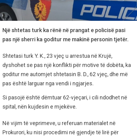
Një shtetas turk ka rënë në prangat e policisë pasi
pas një sherri ka goditur me makinë personin tjetër.
Shtetasi turk Y. K., 23 vjeç u arrestua në Krujë,
dyshohet se pas një konflikti për motive të dobëta, ka
goditur me automjet shtetasin B. D., 62 vjeç, dhe më
pas është larguar nga vendi i ngjarjes.
Si pasojë është dëmtuar 62-vjeçari, i cili ndodhet në
spital, nën kujdesin e mjekëve.
Në vijim të veprimeve, u referuan materialet në
Prokurori, ku nisi procedimi në gjendje të lirë për