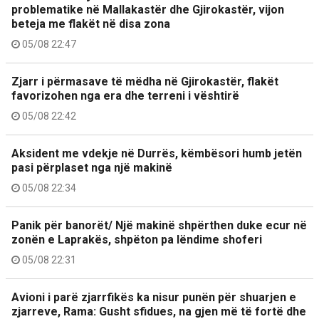
problematike në Mallakastër dhe Gjirokastër, vijon
beteja me flakët në disa zona
05/08 22:47
Zjarr i përmasave të mëdha në Gjirokastër, flakët
favorizohen nga era dhe terreni i vështirë
05/08 22:42
Aksident me vdekje në Durrës, këmbësori humb jetën
pasi përplaset nga një makinë
05/08 22:34
Panik për banorët/ Një makinë shpërthen duke ecur në
zonën e Laprakës, shpëton pa lëndime shoferi
05/08 22:31
Avioni i parë zjarrfikës ka nisur punën për shuarjen e
zjarreve, Rama: Gusht sfidues, na gjen më të fortë dhe