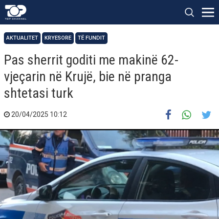
AKTUALITET
KRYESORE
TË FUNDIT
Pas sherrit goditi me makinë 62-
vjeçarin në Krujë, bie në pranga
shtetasi turk
20/04/2025 10:12