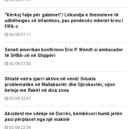
“Kërkoj falje për gabimet”/ Lëkundja e themeleve të
udhëheqjes së Infantinos, pas pendesës mbetet kreu i
FIFA-s
06/08 07:11
Senati amerikan konfirmon Eric P. Wendt si ambasador
të SHBA-së në Shqipëri
06/08 07:00
Shtatë vatra zjarri aktive në vend/ Situata
problematike në Mallakastër dhe Gjirokastër, vijon
beteja me flakët në disa zona
05/08 22:47
Aksident me vdekje në Durrës, këmbësori humb jetën
pasi përplaset nga një makinë
05/08 22:34