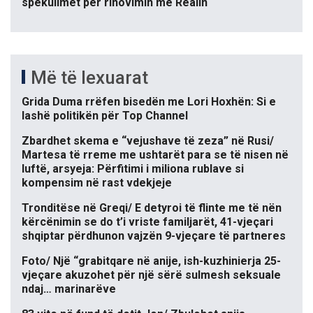
spekulimet për rinovimin me Realin
Më të lexuarat
Grida Duma rrëfen bisedën me Lori Hoxhën: Si e
lashë politikën për Top Channel
Zbardhet skema e “vejushave të zeza” në Rusi/
Martesa të rreme me ushtarët para se të nisen në
luftë, arsyeja: Përfitimi i miliona rublave si
kompensim në rast vdekjeje
Tronditëse në Greqi/ E detyroi të flinte me të nën
kërcënimin se do t’i vriste familjarët, 41-vjeçari
shqiptar përdhunon vajzën 9-vjeçare të partneres
Foto/ Një “grabitqare në anije, ish-kuzhinierja 25-
vjeçare akuzohet për një sërë sulmesh seksuale
ndaj… marinarëve