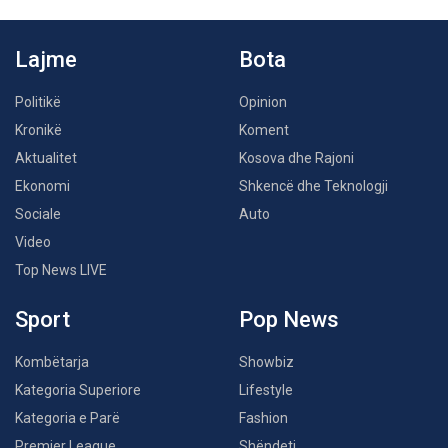
Lajme
Bota
Politikë
Opinion
Kronikë
Koment
Aktualitet
Kosova dhe Rajoni
Ekonomi
Shkencë dhe Teknologji
Sociale
Auto
Video
Top News LIVE
Sport
Pop News
Kombëtarja
Showbiz
Kategoria Superiore
Lifestyle
Kategoria e Parë
Fashion
Premier League
Shëndeti