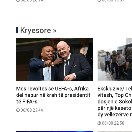
06/08 20:14
06/08 19:57
Kryesore »
Mes revoltës së UEFA-s, Afrika
Ekskluzive/ I 
del hapur në krah të presidentit
vitesh, Top C
të FIFA-s
dosjen e Sokol
për një kasetof
06/08 23:44
dy vëllezërve 
06/08 22:58