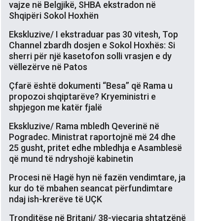
vajze në Belgjikë, SHBA ekstradon në
Shqipëri Sokol Hoxhën
Ekskluzive/ I ekstraduar pas 30 vitesh, Top
Channel zbardh dosjen e Sokol Hoxhës: Si
sherri për një kasetofon solli vrasjen e dy
vëllezërve në Patos
Çfarë është dokumenti “Besa” që Rama u
propozoi shqiptarëve? Kryeministri e
shpjegon me katër fjalë
Ekskluzive/ Rama mbledh Qeverinë në
Pogradec. Ministrat raportojnë më 24 dhe
25 gusht, pritet edhe mbledhja e Asamblesë
që mund të ndryshojë kabinetin
Procesi në Hagë hyn në fazën vendimtare, ja
kur do të mbahen seancat përfundimtare
ndaj ish-krerëve të UÇK
Tronditëse në Britani/ 38-vjeçarja shtatzënë