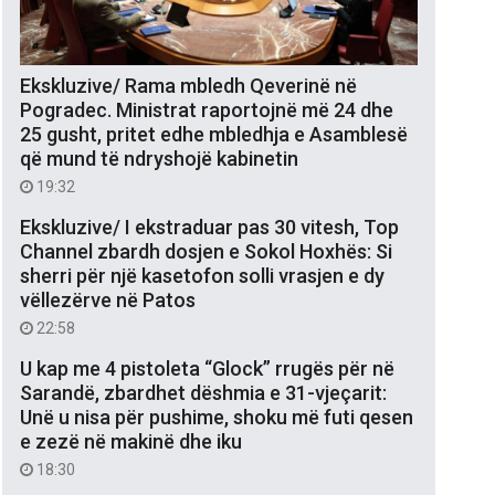
Ekskluzive/ Rama mbledh Qeverinë në
Pogradec. Ministrat raportojnë më 24 dhe
25 gusht, pritet edhe mbledhja e Asamblesë
që mund të ndryshojë kabinetin
19:32
Ekskluzive/ I ekstraduar pas 30 vitesh, Top
Channel zbardh dosjen e Sokol Hoxhës: Si
sherri për një kasetofon solli vrasjen e dy
vëllezërve në Patos
22:58
U kap me 4 pistoleta “Glock” rrugës për në
Sarandë, zbardhet dëshmia e 31-vjeçarit:
Unë u nisa për pushime, shoku më futi qesen
e zezë në makinë dhe iku
18:30