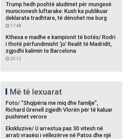
Trump hedh poshtë aludimet për mungesë
municionesh luftarake: Kush ka publikuar
deklarata tradhtare, të dënohet me burg
17:48
Kthesa e madhe e kampionit të botës/ Rodri
i thotë përfundimisht ‘jo’ Realit të Madridit,
zgjodhi kalimin te Barcelona
20:12
Më të lexuarat
Foto/ “Shqipëria me miq dhe familje”,
Richard Grenell zgjedh Vlorën për të kaluar
pushimet verore
Ekskluzive/ U arrestua pas 30 vitesh në
arrati vrasësi i vëllezërve në Patos dhe një