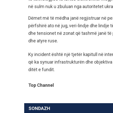
në sulm nuk u zbuluan nga autoritetet ukra
Dëmet më të mëdha janë regjistruar në pe
përfshirë ato në jug, veri-lindje dhe lindje 
dhe tensionet në zonat që tashmë janë të 
dhe atyre ruse.
Ky incident është një tjetër kapitull në int
që ka synuar infrastrukturën dhe objektiv
ditët e fundit.
Top Channel
SONDAZH