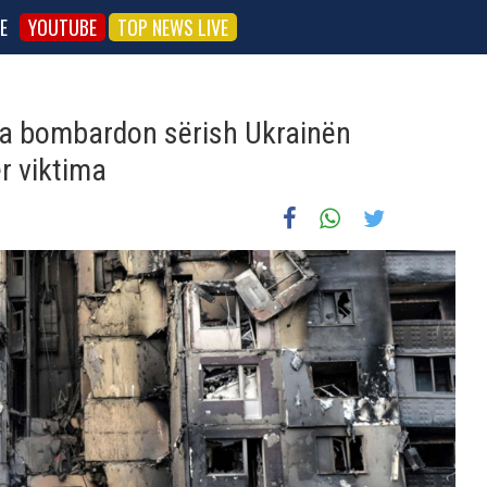
E
YOUTUBE
TOP NEWS LIVE
ia bombardon sërish Ukrainën
r viktima