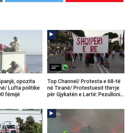
panjë, opozita
Top Channel/ Protesta e 68-të
në/ Lufta politike
në Tiranë/ Protestuesit thirrje
00 fëmijë
për Gjykatën e Lartë: Pezulloni…