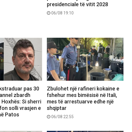
presidenciale të vitit 2028
06/08 19:10
ekstraduar pas 30
Zbulohet një rafineri kokaine e
hannel zbardh
fshehur mes bimësisë në Itali,
 Hoxhës: Si sherri
mes të arrestuarve edhe një
on solli vrasjen e
shqiptar
në Patos
06/08 22:55