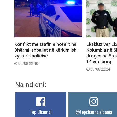
Konflikt me stafin e hotelit në
Ekskluzive/ E
Dhërmi, shpallet në kërkim ish-
Kolumbia në Shq
zyrtari i policisë
drogës në Frak
14 vite burg
06/08 22:40
06/08 22:24
Na ndiqni:
Top Channel
@topchannelalbania