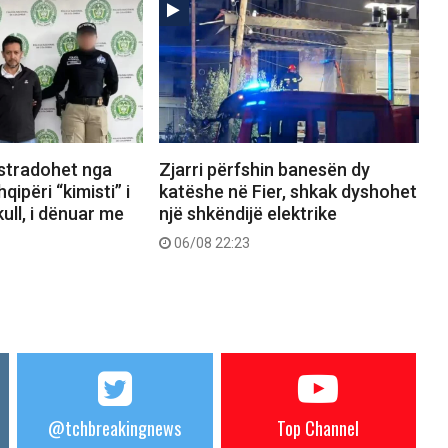
kstradohet nga
Zjarri përfshin banesën dy
ipëri “kimisti” i
katëshe në Fier, shkak dyshohet
ull, i dënuar me
një shkëndijë elektrike
06/08 22:23
@tchbreakingnews
Top Channel