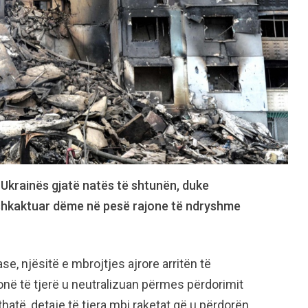
 Ukrainës gjatë natës të shtunën, duke
 shkaktuar dëme në pesë rajone të ndryshme
se, njësitë e mbrojtjes ajrore arritën të
onë të tjerë u neutralizuan përmes përdorimit
thatë, detaje të tjera mbi raketat që u përdorën