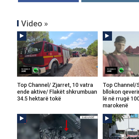
Video »
Top Channel/ Zjarret, 10 vatra
Top Channel/S
ende aktive/ Flakët shkrumbuan
bllokon qeveri
34.5 hektarë tokë
lë në rrugë 10
marokenë