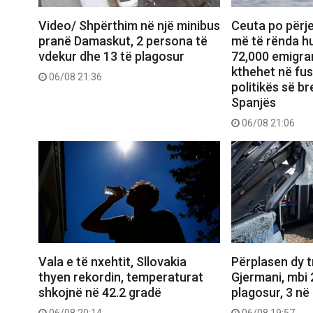
Video/ Shpërthim në një minibus
Ceuta po përje
pranë Damaskut, 2 persona të
më të rënda hu
vdekur dhe 13 të plagosur
72,000 emigran
kthehet në fu
06/08 21:36
politikës së b
Spanjës
06/08 21:06
Vala e të nxehtit, Sllovakia
Përplasen dy 
thyen rekordin, temperaturat
Gjermani, mbi 
shkojnë në 42.2 gradë
plagosur, 3 në 