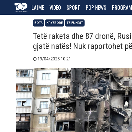
LAJME
VIDEO
SPORT
POP NEWS
PROGRAM
BOTA
KRYESORE
TË FUNDIT
Tetë raketa dhe 87 dronë, Rus
gjatë natës! Nuk raportohet pë
19/04/2025 10:21