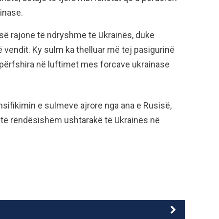
inase.
së rajone të ndryshme të Ukrainës, duke
të vendit. Ky sulm ka thelluar më tej pasigurinë
përfshira në luftimet mes forcave ukrainase
ensifikimin e sulmeve ajrore nga ana e Rusisë,
a të rëndësishëm ushtarakë të Ukrainës në