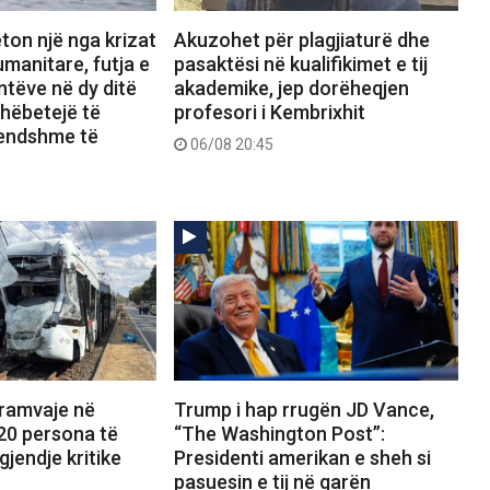
ton një nga krizat
Akuzohet për plagjiaturë dhe
manitare, futja e
pasaktësi në kualifikimet e tij
tëve në dy ditë
akademike, jep dorëheqjen
shëbetejë të
profesori i Kembrixhit
rendshme të
06/08 20:45
tramvaje në
Trump i hap rrugën JD Vance,
20 persona të
“The Washington Post”:
gjendje kritike
Presidenti amerikan e sheh si
pasuesin e tij në garën