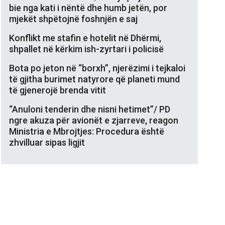
bie nga kati i nëntë dhe humb jetën, por
mjekët shpëtojnë foshnjën e saj
Konflikt me stafin e hotelit në Dhërmi,
shpallet në kërkim ish-zyrtari i policisë
Bota po jeton në “borxh”, njerëzimi i tejkaloi
të gjitha burimet natyrore që planeti mund
të gjenerojë brenda vitit
“Anuloni tenderin dhe nisni hetimet”/ PD
ngre akuza për avionët e zjarreve, reagon
Ministria e Mbrojtjes: Procedura është
zhvilluar sipas ligjit