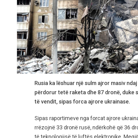
Rusia ka lëshuar një sulm ajror masiv ndaj
përdorur tetë raketa dhe 87 dronë, duke
të vendit, sipas forca ajrore ukrainase.
Sipas raportimeve nga forcat ajrore ukraina
rrëzojnë 33 dronë rusë, ndërkohë që 36 dr
të teknologjisë të luftës elektronike. Megji