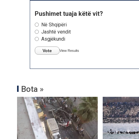
Pushimet tuaja këtë vit?
Në Shqipëri
Jashtë vendit
Asgjëkundi
Vote
View Results
Bota »