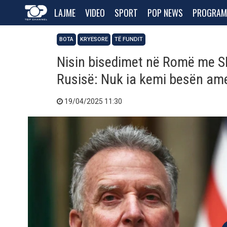
LAJME
VIDEO
SPORT
POP NEWS
PROGRAM
BOTA
KRYESORE
TË FUNDIT
Nisin bisedimet në Romë me S
Rusisë: Nuk ia kemi besën am
19/04/2025 11:30