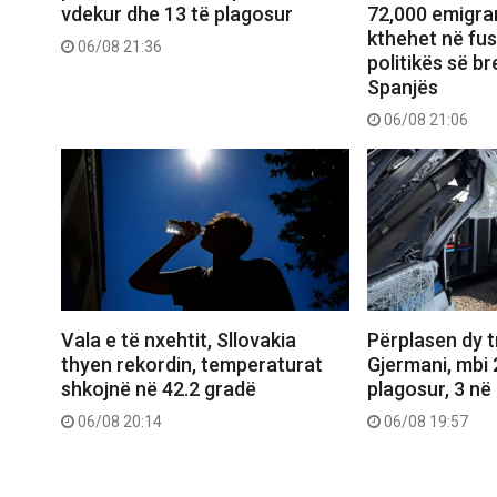
vdekur dhe 13 të plagosur
72,000 emigran
kthehet në fu
06/08 21:36
politikës së b
Spanjës
06/08 21:06
Vala e të nxehtit, Sllovakia
Përplasen dy 
thyen rekordin, temperaturat
Gjermani, mbi 
shkojnë në 42.2 gradë
plagosur, 3 në 
06/08 20:14
06/08 19:57