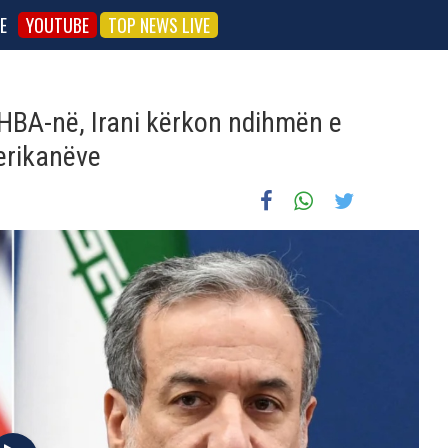
E
YOUTUBE
TOP NEWS LIVE
HBA-në, Irani kërkon ndihmën e
erikanëve