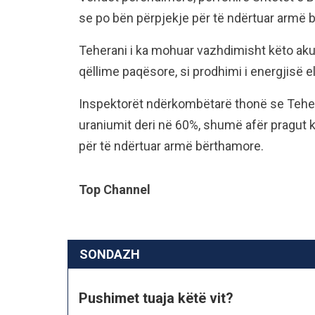
se po bën përpjekje për të ndërtuar armë 
Teherani i ka mohuar vazhdimisht këto aku
qëllime paqësore, si prodhimi i energjisë el
Inspektorët ndërkombëtarë thonë se Teherani
uraniumit deri në 60%, shumë afër pragut 
për të ndërtuar armë bërthamore.
Top Channel
SONDAZH
Pushimet tuaja këtë vit?