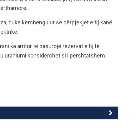
bërthamore.
za, duke këmbëngulur se përpjekjet e tij kanë
ektrike.
 ka arritur të pasurojë rezervat e tij të
ku uraniumi konsiderohet si i përshtatshëm