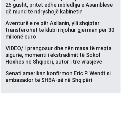
25 gusht, pritet edhe mbledhja e Asamblesë
që mund të ndryshojë kabinetin
Aventurë e re për Asllanin, ylli shqiptar
transferohet te klubi i njohur gjerman për 30
milionë euro
VIDEO/ I prangosur dhe nën masa të rrepta
sigurie, momenti i ekstradimit të Sokol
Hoxhës në Shqipëri, autor i tre vrasjeve
Senati amerikan konfirmon Eric P. Wendt si
ambasador të SHBA-së në Shqipëri