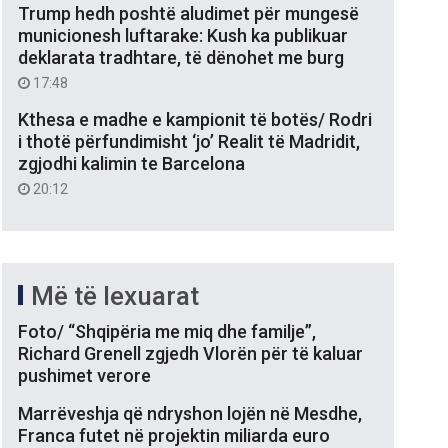
Trump hedh poshtë aludimet për mungesë
municionesh luftarake: Kush ka publikuar
deklarata tradhtare, të dënohet me burg
17:48
Kthesa e madhe e kampionit të botës/ Rodri
i thotë përfundimisht ‘jo’ Realit të Madridit,
zgjodhi kalimin te Barcelona
20:12
Më të lexuarat
Foto/ “Shqipëria me miq dhe familje”,
Richard Grenell zgjedh Vlorën për të kaluar
pushimet verore
Marrëveshja që ndryshon lojën në Mesdhe,
Franca futet në projektin miliarda euro