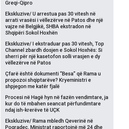
Greqi-Qipro
Ekskluzive/ U arrestua pas 30 vitesh në
arrati vrasësi i vëllezërve në Patos dhe një
vajze në Belgjikë, SHBA ekstradon në
Shqipëri Sokol Hoxhën
Ekskluzive/ I ekstraduar pas 30 vitesh, Top
Channel zbardh dosjen e Sokol Hoxhës: Si
sherri për një kasetofon solli vrasjen e dy
vëllezërve në Patos
Çfarë është dokumenti “Besa” që Rama u
propozoi shqiptarëve? Kryeministri e
shpjegon me katër fjalë
Procesi në Hagë hyn në fazën vendimtare, ja
kur do të mbahen seancat përfundimtare
ndaj ish-krerëve të UÇK
Ekskluzive/ Rama mbledh Qeverinë në
Pogradec. Ministrat raportojnë më 24 dhe