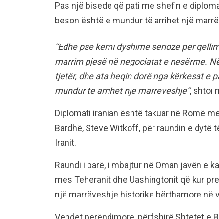
Pas një bisede që pati me shefin e diploma
beson është e mundur të arrihet një marrë
“Edhe pse kemi dyshime serioze për qëllim
marrim pjesë në negociatat e nesërme. Në
tjetër, dhe ata heqin dorë nga kërkesat e 
mundur të arrihet një marrëveshje”
, shtoi 
Diplomati iranian është takuar në Romë m
Bardhë, Steve Witkoff, për raundin e dytë
Iranit.
Raundi i parë, i mbajtur në Oman javën e kal
mes Teheranit dhe Uashingtonit që kur pre
një marrëveshje historike bërthamore në v
Vendet perëndimore, përfshirë Shtetet e B