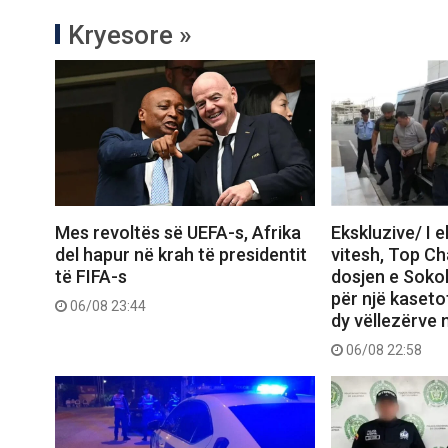
Kryesore »
Mes revoltës së UEFA-s, Afrika
Ekskluzive/ I 
del hapur në krah të presidentit
vitesh, Top C
të FIFA-s
dosjen e Sokol
për një kasetof
06/08 23:44
dy vëllezërve 
06/08 22:58