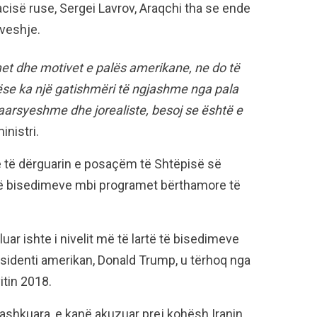
cisë ruse, Sergei Lavrov, Araqchi tha se ende
veshje.
et dhe motivet e palës amerikane, ne do të
se ka një gatishmëri të ngjashme nga pala
paarsyeshme dhe jorealiste, besoj se është e
ministri.
e të dërguarin e posaçëm të Shtëpisë së
 të bisedimeve mbi programet bërthamore të
uar ishte i nivelit më të lartë të bisedimeve
sidenti amerikan, Donald Trump, u tërhoq nga
itin 2018.
ashkuara, e kanë akuzuar prej kohësh Iranin