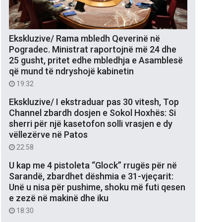
Ekskluzive/ Rama mbledh Qeverinë në
Pogradec. Ministrat raportojnë më 24 dhe
25 gusht, pritet edhe mbledhja e Asamblesë
që mund të ndryshojë kabinetin
19:32
Ekskluzive/ I ekstraduar pas 30 vitesh, Top
Channel zbardh dosjen e Sokol Hoxhës: Si
sherri për një kasetofon solli vrasjen e dy
vëllezërve në Patos
22:58
U kap me 4 pistoleta “Glock” rrugës për në
Sarandë, zbardhet dëshmia e 31-vjeçarit:
Unë u nisa për pushime, shoku më futi qesen
e zezë në makinë dhe iku
18:30