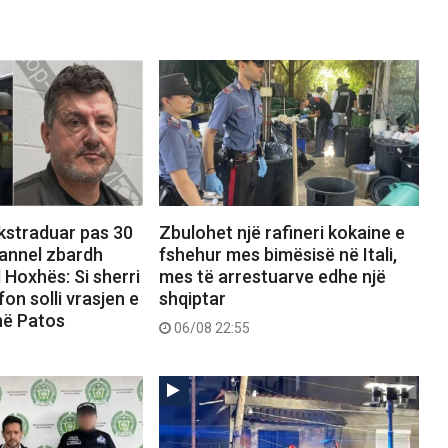
ekstraduar pas 30
Zbulohet një rafineri kokaine e
hannel zbardh
fshehur mes bimësisë në Itali,
 Hoxhës: Si sherri
mes të arrestuarve edhe një
on solli vrasjen e
shqiptar
në Patos
06/08 22:55