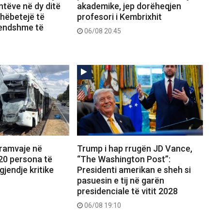
tëve në dy ditë
akademike, jep dorëheqjen
shëbetejë të
profesori i Kembrixhit
rendshme të
06/08 20:45
tramvaje në
Trump i hap rrugën JD Vance,
20 persona të
“The Washington Post”:
gjendje kritike
Presidenti amerikan e sheh si
pasuesin e tij në garën
presidenciale të vitit 2028
06/08 19:10