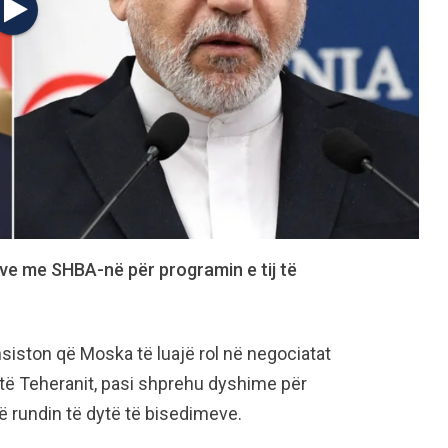
eve me SHBA-në për programin e tij të
nsiston që Moska të luajë rol në negociatat
 të Teheranit, pasi shprehu dyshime për
ë rundin të dytë të bisedimeve.