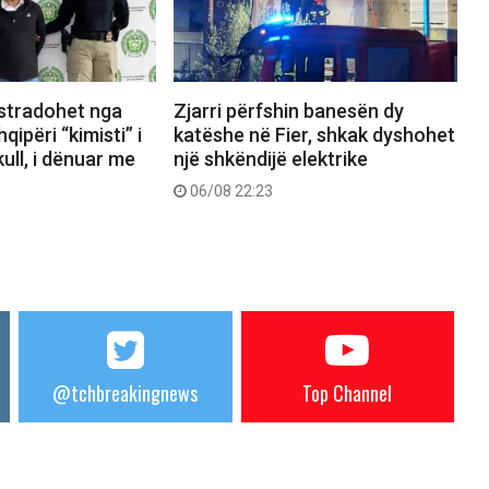
kstradohet nga
Zjarri përfshin banesën dy
ipëri “kimisti” i
katëshe në Fier, shkak dyshohet
ull, i dënuar me
një shkëndijë elektrike
06/08 22:23
@tchbreakingnews
Top Channel