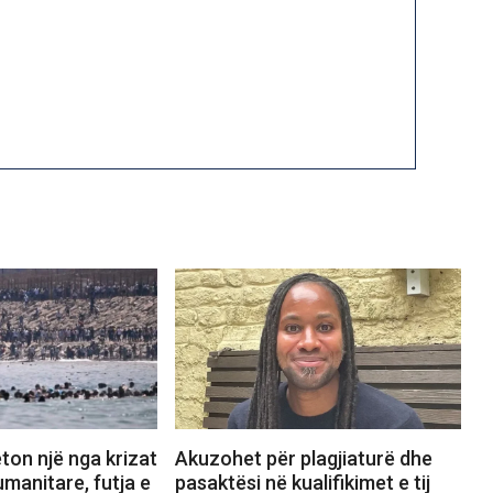
ton një nga krizat
Akuzohet për plagjiaturë dhe
manitare, futja e
pasaktësi në kualifikimet e tij