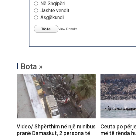
Në Shqipëri
Jashtë vendit
Asgjëkundi
Vote
View Results
Bota »
Video/ Shpërthim në një minibus
Ceuta po përje
pranë Damaskut, 2 persona të
më të rënda hu