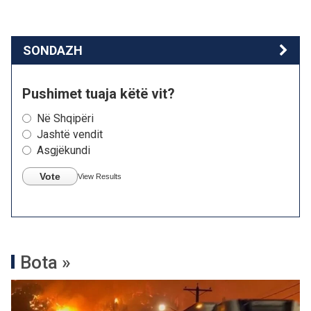
SONDAZH
Pushimet tuaja këtë vit?
Në Shqipëri
Jashtë vendit
Asgjëkundi
Vote
View Results
Bota »