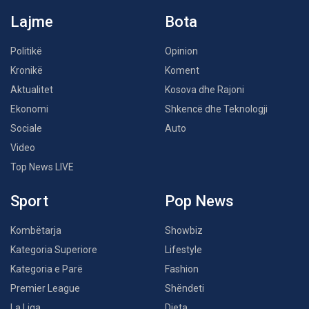
Lajme
Bota
Politikë
Opinion
Kronikë
Koment
Aktualitet
Kosova dhe Rajoni
Ekonomi
Shkencë dhe Teknologji
Sociale
Auto
Video
Top News LIVE
Sport
Pop News
Kombëtarja
Showbiz
Kategoria Superiore
Lifestyle
Kategoria e Parë
Fashion
Premier League
Shëndeti
La Liga
Dieta