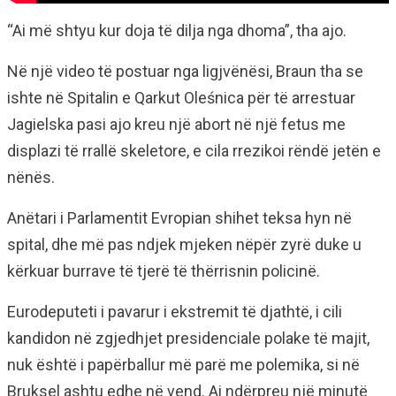
“Ai më shtyu kur doja të dilja nga dhoma”, tha ajo.
Në një video të postuar nga ligjvënësi, Braun tha se
ishte në Spitalin e Qarkut Oleśnica për të arrestuar
Jagielska pasi ajo kreu një abort në një fetus me
displazi të rrallë skeletore, e cila rrezikoi rëndë jetën e
nënës.
Anëtari i Parlamentit Evropian shihet teksa hyn në
spital, dhe më pas ndjek mjeken nëpër zyrë duke u
kërkuar burrave të tjerë të thërrisnin policinë.
Eurodeputeti i pavarur i ekstremit të djathtë, i cili
kandidon në zgjedhjet presidenciale polake të majit,
nuk është i papërballur më parë me polemika, si në
Bruksel ashtu edhe në vend. Ai ndërpreu një minutë