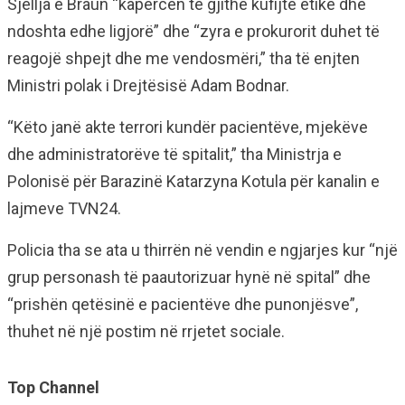
Sjellja e Braun “kapërcen të gjithë kufijtë etikë dhe
ndoshta edhe ligjorë” dhe “zyra e prokurorit duhet të
reagojë shpejt dhe me vendosmëri,” tha të enjten
Ministri polak i Drejtësisë Adam Bodnar.
“Këto janë akte terrori kundër pacientëve, mjekëve
dhe administratorëve të spitalit,” tha Ministrja e
Polonisë për Barazinë Katarzyna Kotula për kanalin e
lajmeve TVN24.
Policia tha se ata u thirrën në vendin e ngjarjes kur “një
grup personash të paautorizuar hynë në spital” dhe
“prishën qetësinë e pacientëve dhe punonjësve”,
thuhet në një postim në rrjetet sociale.
Top Channel