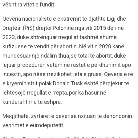
vështira vitet e fundit.
Qeveria nacionaliste e ekstremit të djathtë Ligj dhe
Drejtësi (PiS) drejtoi Poloninë nga viti 2015 deri në
2023, duke shtrënguar rregullat tashmë shumë
kufizuese të vendit për abortin. Në vitin 2020 kanë
mundësuar një ndalim thuajse total të abortit, duke
lejuar procedurën vetëm në rastet e përdhunimit apo
incestit, apo nëse rrezikohet jeta e gruas. Qeveria e re
e kryeministrit polak Donald Tusk është përpjekur të
lehtësojë rregullat e rrepta, por ka hasur në
kundërshtime të ashpra.
Megjithatë, zyrtarët e qeverisë nxituan të denonconin
veprimet e eurodeputetit.