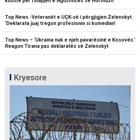
kushte për rihapjen e Ngushticës së Hormuzit
Top News -Veteranët e UÇK-së i përgjigjen Zelenskyt.
‘Deklarata juaj tregon profesionin si komedian’
Top News – ‘Ukraina nuk e njeh pavarësinë e Kosovës.’
Reagon Tirana pas deklaratës së Zelenskyt
Kryesore