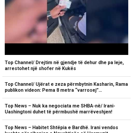
Top Channel/ Drejtim në gjendje të dehur dhe pa leje,
arrestohet një shofer në Kukës
Top Channel/ Ujërat e zeza përmbytnin Kasharin, Rama
publikon videon: Pema 8 metra “varrosej”…
Top News – Nuk ka negociata me SHBA-në/ Irani-
Uashingtoni duhet të përmbushë marrëveshjen!
Top News – Habitet Shtëpia e Bardhë. Irani vendos