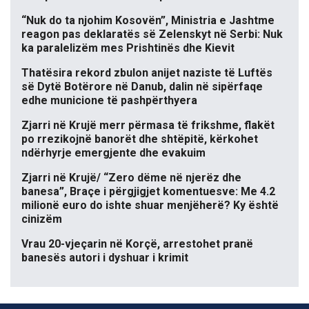
“Nuk do ta njohim Kosovën”, Ministria e Jashtme
reagon pas deklaratës së Zelenskyt në Serbi: Nuk
ka paralelizëm mes Prishtinës dhe Kievit
Thatësira rekord zbulon anijet naziste të Luftës
së Dytë Botërore në Danub, dalin në sipërfaqe
edhe municione të pashpërthyera
Zjarri në Krujë merr përmasa të frikshme, flakët
po rrezikojnë banorët dhe shtëpitë, kërkohet
ndërhyrje emergjente dhe evakuim
Zjarri në Krujë/ “Zero dëme në njerëz dhe
banesa”, Braçe i përgjigjet komentuesve: Me 4.2
milionë euro do ishte shuar menjëherë? Ky është
cinizëm
Vrau 20-vjeçarin në Korçë, arrestohet pranë
banesës autori i dyshuar i krimit