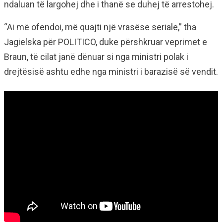
ndaluan të largohej dhe i thanë se duhej të arrestohej.
“Ai më ofendoi, më quajti një vrasëse seriale,” tha
Jagielska për POLITICO, duke përshkruar veprimet e
Braun, të cilat janë dënuar si nga ministri polak i
drejtësisë ashtu edhe nga ministri i barazisë së vendit.