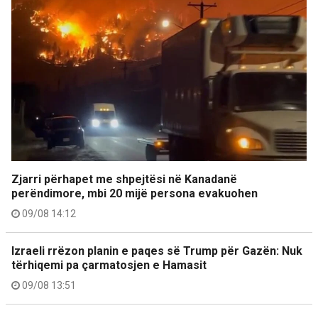
Zjarri përhapet me shpejtësi në Kanadanë
perëndimore, mbi 20 mijë persona evakuohen
09/08 14:12
Izraeli rrëzon planin e paqes së Trump për Gazën: Nuk
tërhiqemi pa çarmatosjen e Hamasit
09/08 13:51