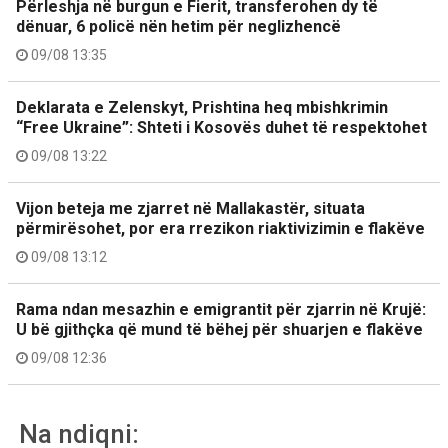
Përleshja në burgun e Fierit, transferohen dy të
dënuar, 6 policë nën hetim për neglizhencë
09/08 13:35
Deklarata e Zelenskyt, Prishtina heq mbishkrimin
“Free Ukraine”: Shteti i Kosovës duhet të respektohet
09/08 13:22
Vijon beteja me zjarret në Mallakastër, situata
përmirësohet, por era rrezikon riaktivizimin e flakëve
09/08 13:12
Rama ndan mesazhin e emigrantit për zjarrin në Krujë:
U bë gjithçka që mund të bëhej për shuarjen e flakëve
09/08 12:36
Na ndiqni: