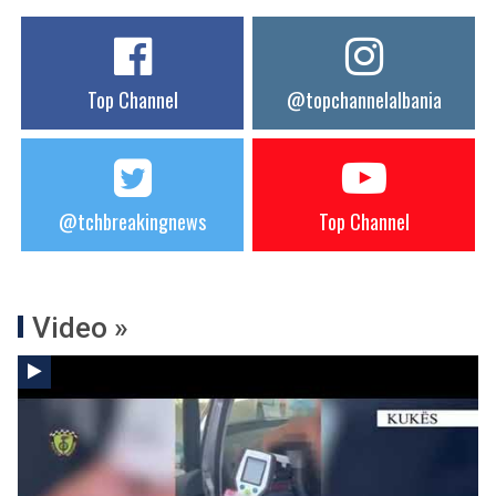
Top Channel
@topchannelalbania
@tchbreakingnews
Top Channel
Video »