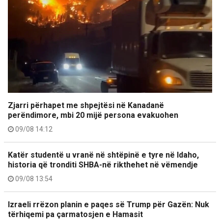
Zjarri përhapet me shpejtësi në Kanadanë
perëndimore, mbi 20 mijë persona evakuohen
09/08 14:12
Katër studentë u vranë në shtëpinë e tyre në Idaho,
historia që tronditi SHBA-në rikthehet në vëmendje
09/08 13:54
Izraeli rrëzon planin e paqes së Trump për Gazën: Nuk
tërhiqemi pa çarmatosjen e Hamasit