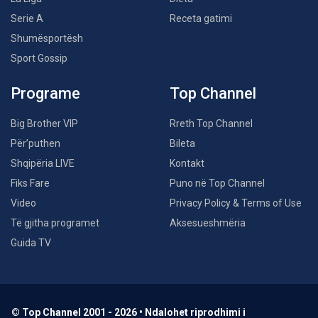
Serie A
Receta gatimi
Shumësportësh
Sport Gossip
Programe
Top Channel
Big Brother VIP
Rreth Top Channel
Për’puthen
Bileta
Shqipëria LIVE
Kontakt
Fiks Fare
Puno në Top Channel
Video
Privacy Policy & Terms of Use
Të gjitha programet
Aksesueshmëria
Guida TV
© Top Channel 2001 - 2026 • Ndalohet riprodhimi i