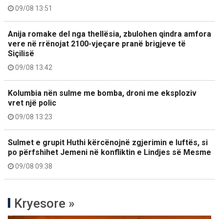
09/08 13:51
Anija romake del nga thellësia, zbulohen qindra amfora
vere në rrënojat 2100-vjeçare pranë brigjeve të
Siçilisë
09/08 13:42
Kolumbia nën sulme me bomba, droni me eksploziv
vret një polic
09/08 13:23
Sulmet e grupit Huthi kërcënojnë zgjerimin e luftës, si
po përfshihet Jemeni në konfliktin e Lindjes së Mesme
09/08 09:38
Kryesore »