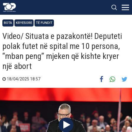
BOTA
KRYESORE
TË FUNDIT
Video/ Situata e pazakontë! Deputeti
polak futet në spital me 10 persona,
“mban peng” mjeken që kishte kryer
një abort
18/04/2025 18:57