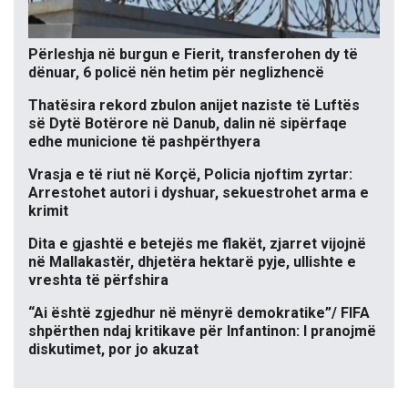
Përleshja në burgun e Fierit, transferohen dy të
dënuar, 6 policë nën hetim për neglizhencë
Thatësira rekord zbulon anijet naziste të Luftës
së Dytë Botërore në Danub, dalin në sipërfaqe
edhe municione të pashpërthyera
Vrasja e të riut në Korçë, Policia njoftim zyrtar:
Arrestohet autori i dyshuar, sekuestrohet arma e
krimit
Dita e gjashtë e betejës me flakët, zjarret vijojnë
në Mallakastër, dhjetëra hektarë pyje, ullishte e
vreshta të përfshira
“Ai është zgjedhur në mënyrë demokratike”/ FIFA
shpërthen ndaj kritikave për Infantinon: I pranojmë
diskutimet, por jo akuzat