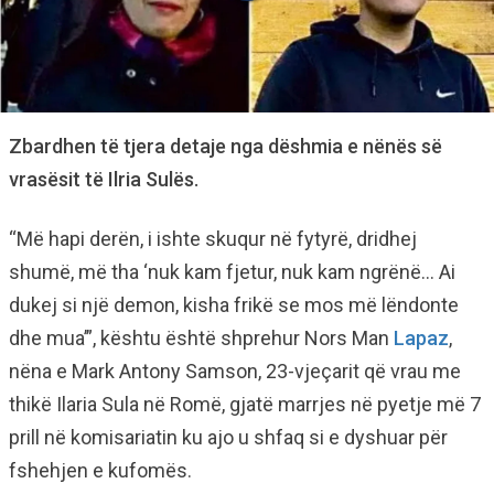
Zbardhen të tjera detaje nga dëshmia e nënës së
vrasësit të Ilria Sulës.
“Më hapi derën, i ishte skuqur në fytyrë, dridhej
shumë, më tha ‘nuk kam fjetur, nuk kam ngrënë… Ai
dukej si një demon, kisha frikë se mos më lëndonte
dhe mua’”, kështu është shprehur Nors Man
Lapaz
,
nëna e Mark Antony Samson, 23-vjeçarit që vrau me
thikë Ilaria Sula në Romë, gjatë marrjes në pyetje më 7
prill në komisariatin ku ajo u shfaq si e dyshuar për
fshehjen e kufomës.