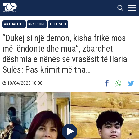
AKTUALITET
KRYESORE
TË FUNDIT
“Dukej si një demon, kisha frikë mos
më lëndonte dhe mua”, zbardhet
dëshmia e nënës së vrasësit të Ilaria
Sulës: Pas krimit më tha…
18/04/2025 18:38