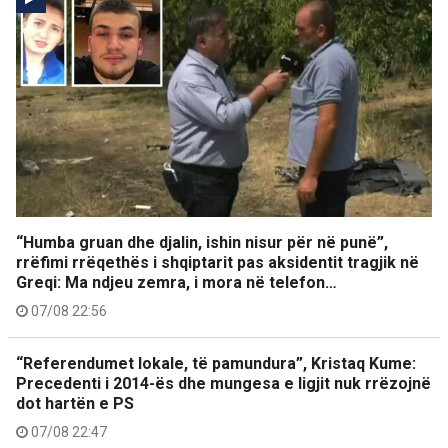
“Humba gruan dhe djalin, ishin nisur për në punë”,
rrëfimi rrëqethës i shqiptarit pas aksidentit tragjik në
Greqi: Ma ndjeu zemra, i mora në telefon…
07/08 22:56
“Referendumet lokale, të pamundura”, Kristaq Kume:
Precedenti i 2014-ës dhe mungesa e ligjit nuk rrëzojnë
dot hartën e PS
07/08 22:47