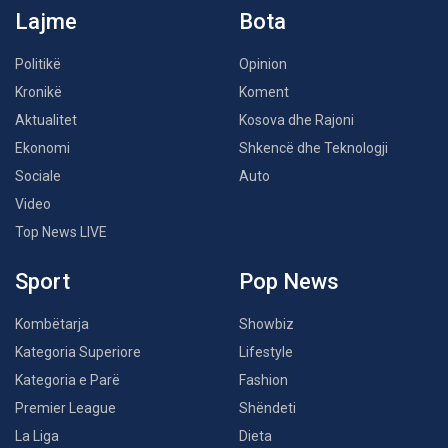
Lajme
Bota
Politikë
Opinion
Kronikë
Koment
Aktualitet
Kosova dhe Rajoni
Ekonomi
Shkencë dhe Teknologji
Sociale
Auto
Video
Top News LIVE
Sport
Pop News
Kombëtarja
Showbiz
Kategoria Superiore
Lifestyle
Kategoria e Parë
Fashion
Premier League
Shëndeti
La Liga
Dieta