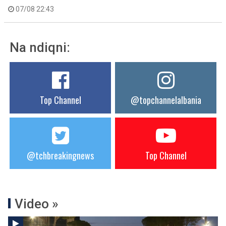
07/08 22:43
Na ndiqni:
Top Channel
@topchannelalbania
@tchbreakingnews
Top Channel
Video »