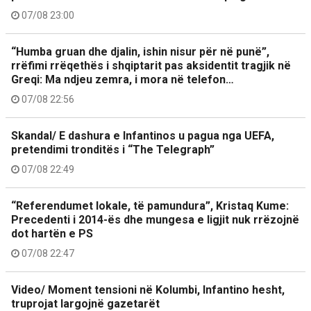
07/08 23:00
“Humba gruan dhe djalin, ishin nisur për në punë”,
rrëfimi rrëqethës i shqiptarit pas aksidentit tragjik në
Greqi: Ma ndjeu zemra, i mora në telefon…
07/08 22:56
Skandal/ E dashura e Infantinos u pagua nga UEFA,
pretendimi tronditës i “The Telegraph”
07/08 22:49
“Referendumet lokale, të pamundura”, Kristaq Kume:
Precedenti i 2014-ës dhe mungesa e ligjit nuk rrëzojnë
dot hartën e PS
07/08 22:47
Video/ Moment tensioni në Kolumbi, Infantino hesht,
truprojat largojnë gazetarët