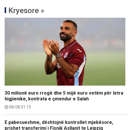
Kryesore »
30 milionë euro rrogë dhe 5 mijë euro vetëm për letra
higjienike, kontrata e çmendur e Salah
08/08 01:15
E pabesueshme, dështojnë kontrollet mjekësore,
prishet transferimi i Fisnik Asllanit te Leipzig