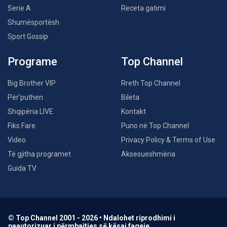
Serie A
Receta gatimi
Shumësportësh
Sport Gossip
Programe
Top Channel
Big Brother VIP
Rreth Top Channel
Për’puthen
Bileta
Shqipëria LIVE
Kontakt
Fiks Fare
Puno në Top Channel
Video
Privacy Policy & Terms of Use
Të gjitha programet
Aksesueshmëria
Guida TV
© Top Channel 2001 - 2026 • Ndalohet riprodhimi i
paautorizuar i përmbajtjes së kësaj faqeje.