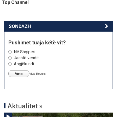
Top Channel
SONDAZH
Pushimet tuaja këtë vit?
Në Shqipëri
Jashtë vendit
Asgjëkundi
Vote
View Results
Aktualitet »