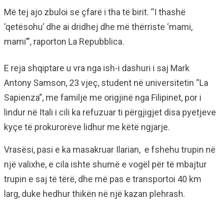
Më tej ajo zbuloi se çfarë i tha të birit. “I thashë
‘qetësohu’ dhe ai dridhej dhe më thërriste ‘mami,
mami’”, raporton La Repubblica.
E reja shqiptare u vra nga ish-i dashuri i saj Mark
Antony Samson, 23 vjeç, student në universitetin “La
Sapienza”, me familje me origjinë nga Filipinet, por i
lindur në Itali i cili ka refuzuar ti përgjigjet disa pyetjeve
kyçe të prokurorëve lidhur me këtë ngjarje.
Vrasësi, pasi e ka masakruar Ilarian, e fshehu trupin në
një valixhe, e cila ishte shumë e vogël për të mbajtur
trupin e saj të tërë, dhe më pas e transportoi 40 km
larg, duke hedhur thikën në një kazan plehrash.