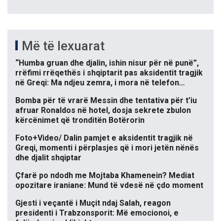
Më të lexuarat
“Humba gruan dhe djalin, ishin nisur për në punë”,
rrëfimi rrëqethës i shqiptarit pas aksidentit tragjik
në Greqi: Ma ndjeu zemra, i mora në telefon…
Bomba për të vrarë Messin dhe tentativa për t’iu
afruar Ronaldos në hotel, dosja sekrete zbulon
kërcënimet që tronditën Botërorin
Foto+Video/ Dalin pamjet e aksidentit tragjik në
Greqi, momenti i përplasjes që i mori jetën nënës
dhe djalit shqiptar
Çfarë po ndodh me Mojtaba Khamenein? Mediat
opozitare iraniane: Mund të vdesë në çdo moment
Gjesti i veçantë i Muçit ndaj Salah, reagon
presidenti i Trabzonsporit: Më emocionoi, e