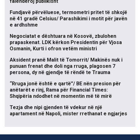
falënderoj publikisht
Fundjavë përvëluese, termometri pritet të shkojë
në 41 gradë Celsius/ Parashikimi i motit për javën
e ardhshme
Negociatat e dështuara në Kosovë, zbulohen
prapaskenat. LDK kërkon Presidentin për Vjosa
Osmanin, Kurti i ofron vetëm ministri
Aksident pranë Malit të Tomorrit/ Makinës nuk i
punuan frenat dhe doli nga rruga, plagosen 7
persona, dy në gjendje të rëndë te Trauma
“Rruga jonë është e qartë”/ BE nën presion për
anëtarët e rinj, Rama për Financial Times:
Shqipëria ndodhet në momentin më të mirë
Tezja dhe nipi gjenden të vdekur në një
apartament në Napoli, mister rrethanat e ngjarjes