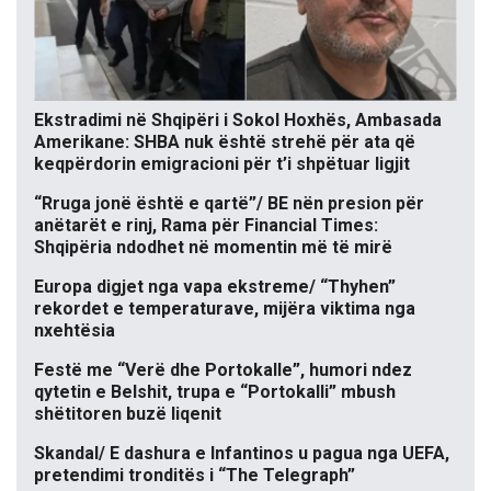
Ekstradimi në Shqipëri i Sokol Hoxhës, Ambasada
Amerikane: SHBA nuk është strehë për ata që
keqpërdorin emigracioni për t’i shpëtuar ligjit
“Rruga jonë është e qartë”/ BE nën presion për
anëtarët e rinj, Rama për Financial Times:
Shqipëria ndodhet në momentin më të mirë
Europa digjet nga vapa ekstreme/ “Thyhen”
rekordet e temperaturave, mijëra viktima nga
nxehtësia
Festë me “Verë dhe Portokalle”, humori ndez
qytetin e Belshit, trupa e “Portokalli” mbush
shëtitoren buzë liqenit
Skandal/ E dashura e Infantinos u pagua nga UEFA,
pretendimi tronditës i “The Telegraph”