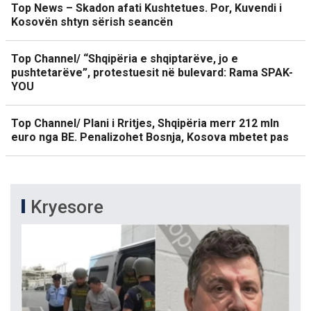
Top News – Skadon afati Kushtetues. Por, Kuvendi i
Kosovën shtyn sërish seancën
Top Channel/ “Shqipëria e shqiptarëve, jo e
pushtetarëve”, protestuesit në bulevard: Rama SPAK-
YOU
Top Channel/ Plani i Rritjes, Shqipëria merr 212 mln
euro nga BE. Penalizohet Bosnja, Kosova mbetet pas
Kryesore