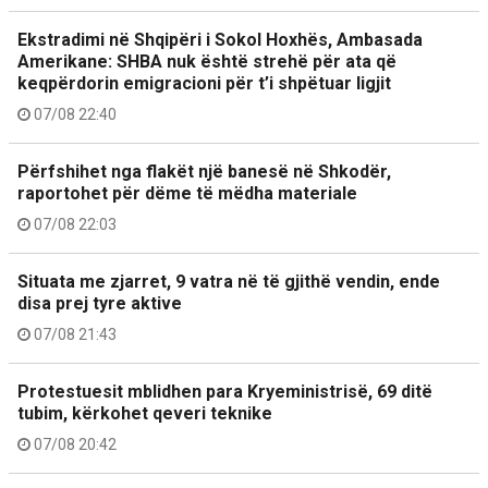
Ekstradimi në Shqipëri i Sokol Hoxhës, Ambasada
Amerikane: SHBA nuk është strehë për ata që
keqpërdorin emigracioni për t’i shpëtuar ligjit
07/08 22:40
Përfshihet nga flakët një banesë në Shkodër,
raportohet për dëme të mëdha materiale
07/08 22:03
Situata me zjarret, 9 vatra në të gjithë vendin, ende
disa prej tyre aktive
07/08 21:43
Protestuesit mblidhen para Kryeministrisë, 69 ditë
tubim, kërkohet qeveri teknike
07/08 20:42