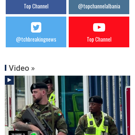
Top Channel
@topchannelalbania
@tchbreakingnews
Top Channel
Video »