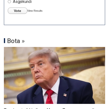
Asgjëkundi
Vote
View Results
Bota »