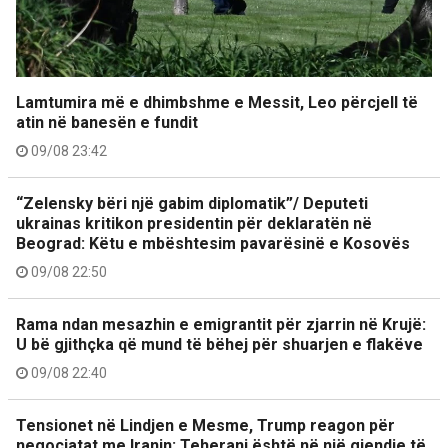
Lamtumira më e dhimbshme e Messit, Leo përcjell të
atin në banesën e fundit
09/08 23:42
“Zelensky bëri një gabim diplomatik”/ Deputeti
ukrainas kritikon presidentin për deklaratën në
Beograd: Këtu e mbështesim pavarësinë e Kosovës
09/08 22:50
Rama ndan mesazhin e emigrantit për zjarrin në Krujë:
U bë gjithçka që mund të bëhej për shuarjen e flakëve
09/08 22:40
Tensionet në Lindjen e Mesme, Trump reagon për
negociatat me Iranin: Teherani është në një gjendje të