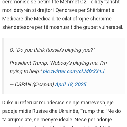
ceremonisë së betimit të Mehmet Oz, i cili zyrtarisht
mori detyrën si drejtor i Qendrave për Shërbimet e
Medicare dhe Medicaid, të cilat ofrojnë shërbime
shëndetësore për të moshuarit dhe grupet vulnerabël.
Q: "Do you think Russia's playing you?"
President Trump: "Nobody's playing me. I'm
trying to help."
pic.twitter.com/clJdfz3X1J
— CSPAN (@cspan)
April 18, 2025
Duke iu referuar mundësisë së një marrëveshjeje
paqeje midis Rusisë dhe Ukrainës, Trump tha: “Ne do
ta arrijmë atë, në mënyrë ideale. Nëse për ndonjë