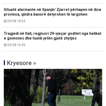
Situatë alarmante në Spanjë/ Zjarret përhapen në disa
provinca, qindra banorë detyrohen të largohen
09/08 18:54
Tragjedi në Itali, regjisori 29-vjeçar goditet nga helikat
e gomones dhe humb jetën gjatë zhytjes
09/08 16:49
Kryesore »