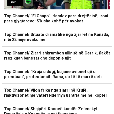
Top Channel/ “El Chapo” irlandez para drejtësisë, ironi
para gjyqtarëve: S’kisha kohë për avokat
Top Channel/ Situatë dramatike nga zjarret në Kanada,
mbi 22 mijë evakuime
Top Channel/ Zjarri shkrumbon ullinjtë në Cërrik, flakët
rrezikuan banesat dhe depon e ujit
Top Channel/ “Kruja u dogj, ku janë avionët që u
premtuan”, protestuesit: Rama, do të të marrë deti
Top Channel/ Vijon frika nga zjarri në Krujë,
riaktivizohet një vatër! Ndërhyn ushtria me helikopter
Top Channel/ Shqipëri-Kosovë kundër Zelenskyt:
Pavarësia e Kosovës, e pakthyeshme