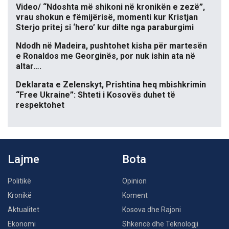
Video/ “Ndoshta më shikoni në kronikën e zezë”,
vrau shokun e fëmijërisë, momenti kur Kristjan
Sterjo pritej si ‘hero’ kur dilte nga paraburgimi
Ndodh në Madeira, pushtohet kisha për martesën
e Ronaldos me Georginës, por nuk ishin ata në
altar….
Deklarata e Zelenskyt, Prishtina heq mbishkrimin
“Free Ukraine”: Shteti i Kosovës duhet të
respektohet
Lajme
Bota
Politikë
Opinion
Kronikë
Koment
Aktualitet
Kosova dhe Rajoni
Ekonomi
Shkencë dhe Teknologji