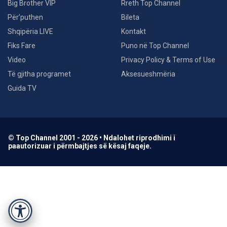
Big Brother VIP
Rreth Top Channel
Për’puthen
Bileta
Shqipëria LIVE
Kontakt
Fiks Fare
Puno në Top Channel
Video
Privacy Policy & Terms of Use
Të gjitha programet
Aksesueshmëria
Guida TV
© Top Channel 2001 - 2026 • Ndalohet riprodhimi i
paautorizuar i përmbajtjes së kësaj faqeje.
Accessibility