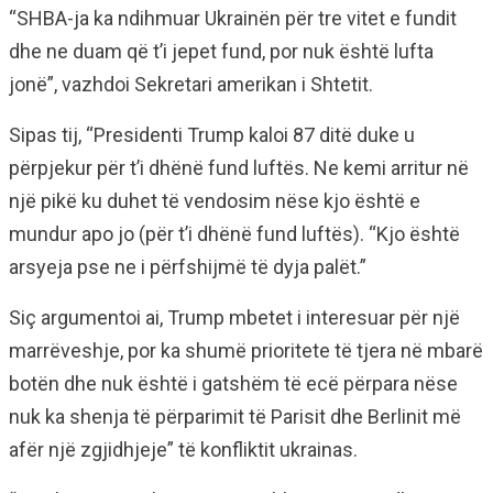
“SHBA-ja ka ndihmuar Ukrainën për tre vitet e fundit
dhe ne duam që t’i jepet fund, por nuk është lufta
jonë”, vazhdoi Sekretari amerikan i Shtetit.
Sipas tij, “Presidenti Trump kaloi 87 ditë duke u
përpjekur për t’i dhënë fund luftës. Ne kemi arritur në
një pikë ku duhet të vendosim nëse kjo është e
mundur apo jo (për t’i dhënë fund luftës). “Kjo është
arsyeja pse ne i përfshijmë të dyja palët.”
Siç argumentoi ai, Trump mbetet i interesuar për një
marrëveshje, por ka shumë prioritete të tjera në mbarë
botën dhe nuk është i gatshëm të ecë përpara nëse
nuk ka shenja të përparimit të Parisit dhe Berlinit më
afër një zgjidhjeje” të konfliktit ukrainas.