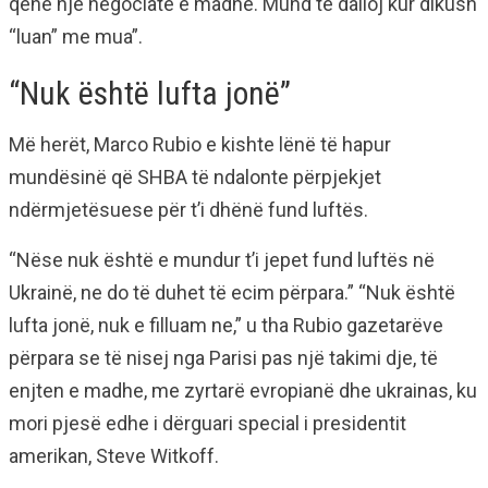
qenë një negociatë e madhe. Mund të dalloj kur dikush
“luan” me mua”.
“Nuk është lufta jonë”
Më herët, Marco Rubio e kishte lënë të hapur
mundësinë që SHBA të ndalonte përpjekjet
ndërmjetësuese për t’i dhënë fund luftës.
“Nëse nuk është e mundur t’i jepet fund luftës në
Ukrainë, ne do të duhet të ecim përpara.” “Nuk është
lufta jonë, nuk e filluam ne,” u tha Rubio gazetarëve
përpara se të nisej nga Parisi pas një takimi dje, të
enjten e madhe, me zyrtarë evropianë dhe ukrainas, ku
mori pjesë edhe i dërguari special i presidentit
amerikan, Steve Witkoff.