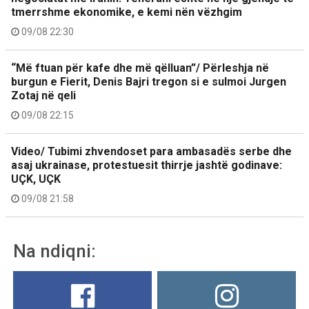
tmerrshme ekonomike, e kemi nën vëzhgim
09/08 22:30
“Më ftuan për kafe dhe më qëlluan”/ Përleshja në
burgun e Fierit, Denis Bajri tregon si e sulmoi Jurgen
Zotaj në qeli
09/08 22:15
Video/ Tubimi zhvendoset para ambasadës serbe dhe
asaj ukrainase, protestuesit thirrje jashtë godinave:
UÇK, UÇK
09/08 21:58
Na ndiqni: