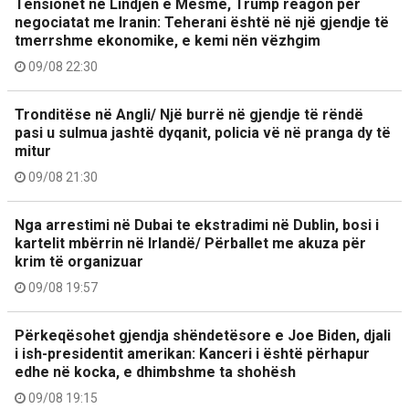
Tensionet në Lindjen e Mesme, Trump reagon për
negociatat me Iranin: Teherani është në një gjendje të
tmerrshme ekonomike, e kemi nën vëzhgim
09/08 22:30
Tronditëse në Angli/ Një burrë në gjendje të rëndë
pasi u sulmua jashtë dyqanit, policia vë në pranga dy të
mitur
09/08 21:30
Nga arrestimi në Dubai te ekstradimi në Dublin, bosi i
kartelit mbërrin në Irlandë/ Përballet me akuza për
krim të organizuar
09/08 19:57
Përkeqësohet gjendja shëndetësore e Joe Biden, djali
i ish-presidentit amerikan: Kanceri i është përhapur
edhe në kocka, e dhimbshme ta shohësh
09/08 19:15