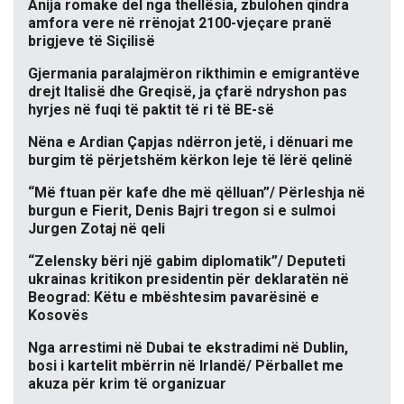
Anija romake del nga thellësia, zbulohen qindra
amfora vere në rrënojat 2100-vjeçare pranë
brigjeve të Siçilisë
Gjermania paralajmëron rikthimin e emigrantëve
drejt Italisë dhe Greqisë, ja çfarë ndryshon pas
hyrjes në fuqi të paktit të ri të BE-së
Nëna e Ardian Çapjas ndërron jetë, i dënuari me
burgim të përjetshëm kërkon leje të lërë qelinë
“Më ftuan për kafe dhe më qëlluan”/ Përleshja në
burgun e Fierit, Denis Bajri tregon si e sulmoi
Jurgen Zotaj në qeli
“Zelensky bëri një gabim diplomatik”/ Deputeti
ukrainas kritikon presidentin për deklaratën në
Beograd: Këtu e mbështesim pavarësinë e
Kosovës
Nga arrestimi në Dubai te ekstradimi në Dublin,
bosi i kartelit mbërrin në Irlandë/ Përballet me
akuza për krim të organizuar