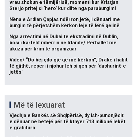
vrau shokun e fëmijërisë, momenti kur Kristjan
Sterjo pritej si ‘hero’ kur dilte nga paraburgimi
Nëna e Ardian Çapjas ndërron jetë, i dënuari me
burgim të përjetshëm kërkon leje të lërë qelinë
Nga arrestimi në Dubai te ekstradimi në Dublin,
bosi i kartelit mbërrin në Irlandë/ Përballet me
akuza për krim të organizuar
Video/ “Do bëj çdo gjë që më kërkon”, Drake i habit
të gjithë, reperi i njohur leh si qen për ‘dashurinë e
jetës’
Më të lexuarat
Vjedhja e Bankës së Shqipërisë, dy ish-punonjësit
e dënuar në betejë për të kthyer 713 milionë lekët
e grabitura