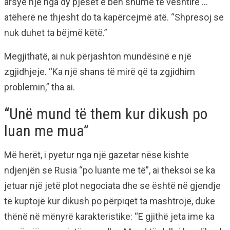
arsye një nga dy pjesët e bën shumë të vështirë …
atëherë ne thjesht do ta kapërcejmë atë. “Shpresoj se
nuk duhet ta bëjmë këtë.”
Megjithatë, ai nuk përjashton mundësinë e një
zgjidhjeje. “Ka një shans të mirë që ta zgjidhim
problemin,” tha ai.
“Unë mund të them kur dikush po
luan me mua”
Më herët, i pyetur nga një gazetar nëse kishte
ndjenjën se Rusia “po luante me të”, ai theksoi se ka
jetuar një jetë plot negociata dhe se është në gjendje
të kuptojë kur dikush po përpiqet ta mashtrojë, duke
thënë në mënyrë karakteristike: “E gjithë jeta ime ka