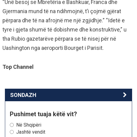
“Unë besoj se Mbretëria e Bashkuar, Franca dhe
Gjermania mund të na ndihmojnë, t’i çojmë gjërat
përpara dhe të na afrojnë me një zgjidhje.” “Idetë e
tyre i gjeta shumë të dobishme dhe konstruktive,” u
tha Rubio gazetarëve përpara se të nisej për në
Uashington nga aeroporti Bourget i Parisit.
Top Channel
SONDAZH
Pushimet tuaja këtë vit?
Në Shqipëri
Jashtë vendit