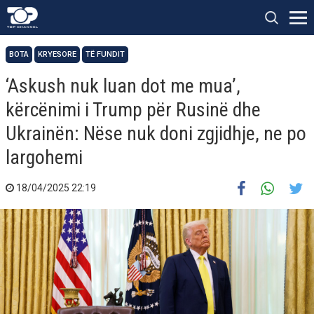
BOTA
KRYESORE
TË FUNDIT
‘Askush nuk luan dot me mua’,
kërcënimi i Trump për Rusinë dhe
Ukrainën: Nëse nuk doni zgjidhje, ne po
largohemi
18/04/2025 22:19