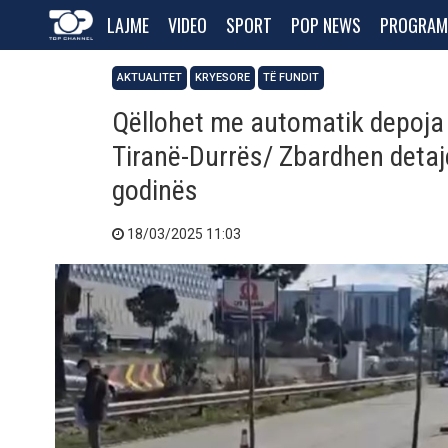
LAJME
VIDEO
SPORT
POP NEWS
PROGRAM
AKTUALITET
KRYESORE
TË FUNDIT
Qëllohet me automatik depoja
Tiranë-Durrës/ Zbardhen detaje
godinës
18/03/2025 11:03