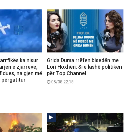
jarrfikës ka nisur
Grida Duma rrëfen bisedën me
rjen e zjarreve,
Lori Hoxhën: Si e lashë politikën
fidues, na gjen më
për Top Channel
ë përgatitur
05/08 22:18