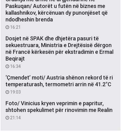
Paskuqan/ Autorët u futën në biznes me
kallashnikov, kërcënuan dy punonjëset që
ndodheshin brenda
16:21
Dosjet në SPAK dhe dhjetëra pasuri të
sekuestruara, Ministria e Drejtësisë dërgon
në Francë kërkesën për ekstradimin e Ermal
Beqirajt
16:34
‘Çmendet’ moti/ Austria shënon rekord të ri
temperaturash, termometri arrin në 41.2°C
19:03
Foto/ Vinicius kryen veprimin e papritur,
shtohen spekulimet për rinovimin me Realin
21:14