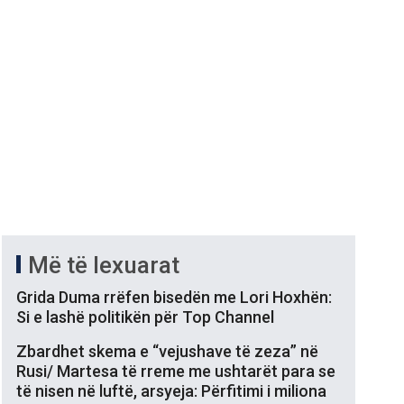
Më të lexuarat
Grida Duma rrëfen bisedën me Lori Hoxhën:
Si e lashë politikën për Top Channel
Zbardhet skema e “vejushave të zeza” në
Rusi/ Martesa të rreme me ushtarët para se
të nisen në luftë, arsyeja: Përfitimi i miliona