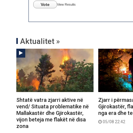
Vote
View Results
Aktualitet »
Shtatë vatra zjarri aktive në
Zjarr i përma
vend/ Situata problematike në
Gjirokastër, f
Mallakastër dhe Gjirokastër,
nga era dhe ter
vijon beteja me flakët në disa
05/08 22:42
zona