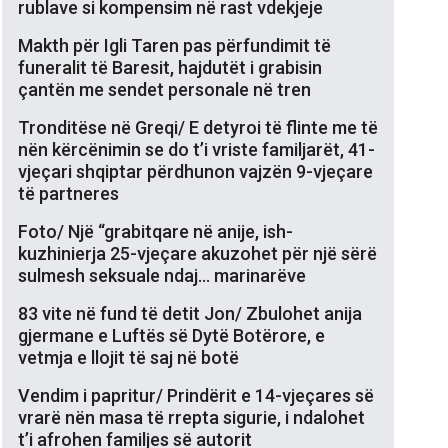
rublave si kompensim në rast vdekjeje
Makth për Igli Taren pas përfundimit të
funeralit të Baresit, hajdutët i grabisin
çantën me sendet personale në tren
Tronditëse në Greqi/ E detyroi të flinte me të
nën kërcënimin se do t’i vriste familjarët, 41-
vjeçari shqiptar përdhunon vajzën 9-vjeçare
të partneres
Foto/ Një “grabitqare në anije, ish-
kuzhinierja 25-vjeçare akuzohet për një sërë
sulmesh seksuale ndaj… marinarëve
83 vite në fund të detit Jon/ Zbulohet anija
gjermane e Luftës së Dytë Botërore, e
vetmja e llojit të saj në botë
Vendim i papritur/ Prindërit e 14-vjeçares së
vrarë nën masa të rrepta sigurie, i ndalohet
t’i afrohen familjes së autorit