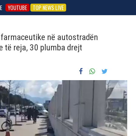
E
YOUTUBE
TOP NEWS LIVE
 farmaceutike në autostradën
 të reja, 30 plumba drejt