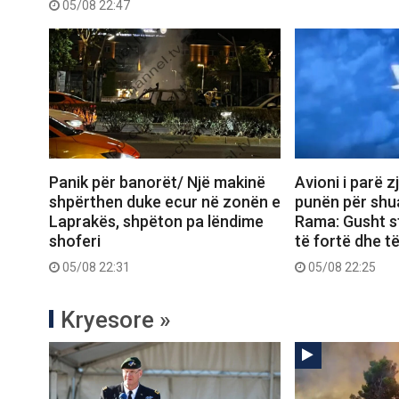
05/08 22:47
Panik për banorët/ Një makinë
Avioni i parë z
shpërthen duke ecur në zonën e
punën për shua
Laprakës, shpëton pa lëndime
Rama: Gusht s
shoferi
të fortë dhe t
05/08 22:31
05/08 22:25
Kryesore »