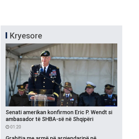
Kryesore
Senati amerikan konfirmon Eric P. Wendt si
ambasador të SHBA-së në Shqipëri
01:20
Grabitja me armë në argjendarinë në