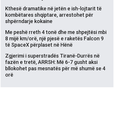
Kthesë dramatike në jetën e ish-lojtarit të
kombëtares shqiptare, arrestohet për
shpërndarje kokaine
Me peshë rreth 4 tonë dhe me shpejtësi mbi
8 mijë km/orë, një pjesë e raketës Falcon 9
të SpaceX përplaset në Hënë
Zgjerimi i superstradës Tiranë-Durrës në
fazën e tretë, ARRSH: Më 6-7 gusht aksi
bllokohet pas mesnatës për më shumë se 4
orë