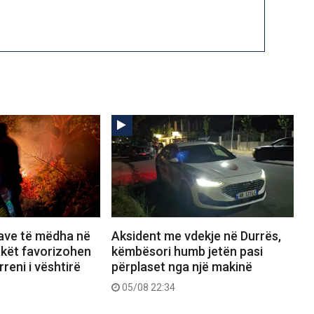
save të mëdha në
Aksident me vdekje në Durrës,
lakët favorizohen
këmbësori humb jetën pasi
reni i vështirë
përplaset nga një makinë
05/08 22:34