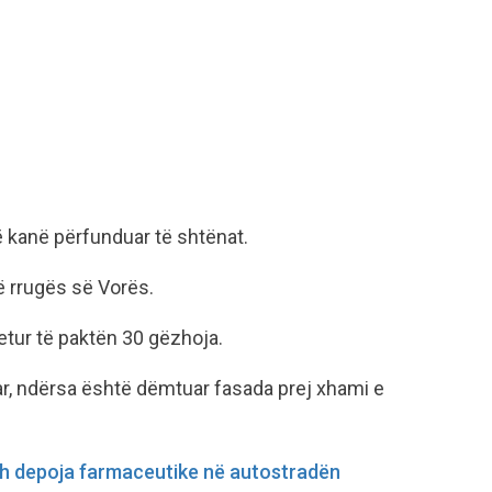
 kanë përfunduar të shtënat.
të rrugës së Vorës.
etur të paktën 30 gëzhoja.
r, ndërsa është dëmtuar fasada prej xhami e
h depoja farmaceutike në autostradën