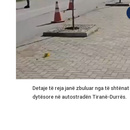
Detaje të reja janë zbuluar nga të shtën
dytësore në autostradën Tiranë-Durrës.