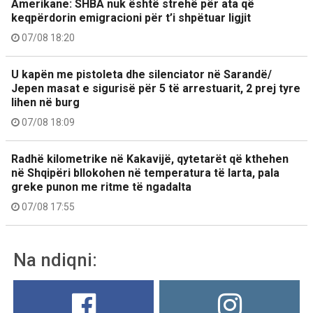
Amerikane: SHBA nuk është strehë për ata që
keqpërdorin emigracioni për t’i shpëtuar ligjit
07/08 18:20
U kapën me pistoleta dhe silenciator në Sarandë/
Jepen masat e sigurisë për 5 të arrestuarit, 2 prej tyre
lihen në burg
07/08 18:09
Radhë kilometrike në Kakavijë, qytetarët që kthehen
në Shqipëri bllokohen në temperatura të larta, pala
greke punon me ritme të ngadalta
07/08 17:55
Na ndiqni: