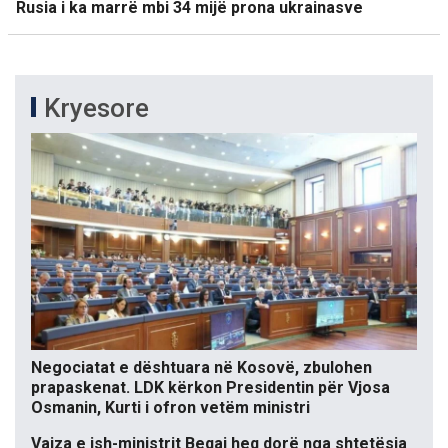
Rusia i ka marrë mbi 34 mijë prona ukrainasve
Kryesore
Negociatat e dështuara në Kosovë, zbulohen
prapaskenat. LDK kërkon Presidentin për Vjosa
Osmanin, Kurti i ofron vetëm ministri
Vajza e ish-ministrit Beqaj heq dorë nga shtetësia