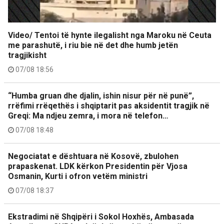
Video/ Tentoi të hynte ilegalisht nga Maroku në Ceuta
me parashutë, i riu bie në det dhe humb jetën
tragjikisht
07/08 18:56
“Humba gruan dhe djalin, ishin nisur për në punë”,
rrëfimi rrëqethës i shqiptarit pas aksidentit tragjik në
Greqi: Ma ndjeu zemra, i mora në telefon…
07/08 18:48
Negociatat e dështuara në Kosovë, zbulohen
prapaskenat. LDK kërkon Presidentin për Vjosa
Osmanin, Kurti i ofron vetëm ministri
07/08 18:37
Ekstradimi në Shqipëri i Sokol Hoxhës, Ambasada