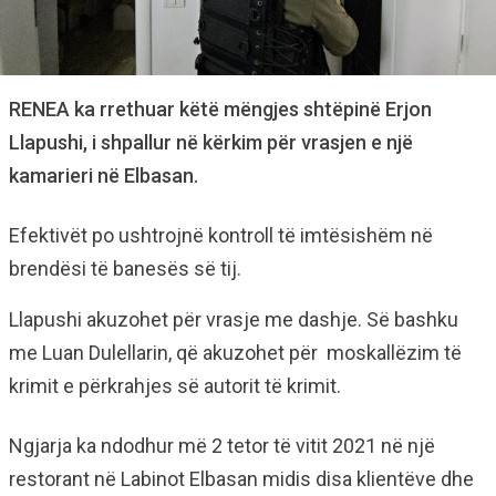
RENEA ka rrethuar këtë mëngjes shtëpinë Erjon
Llapushi, i shpallur në kërkim për vrasjen e një
kamarieri në Elbasan.
Efektivët po ushtrojnë kontroll të imtësishëm në
brendësi të banesës së tij.
Llapushi akuzohet për vrasje me dashje. Së bashku
me Luan Dulellarin, që akuzohet për moskallëzim të
krimit e përkrahjes së autorit të krimit.
Ngjarja ka ndodhur më 2 tetor të vitit 2021 në një
restorant në Labinot Elbasan midis disa klientëve dhe