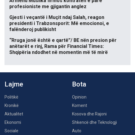
Armend Muslika firmos kontratën e parë
profesioniste me gjigantin anglez
Gjesti i veçantë i Muçit ndaj Salah, reagon
presidenti i Trabzonsporit: Më emocionoi, e
falënderoj publikisht
“Rruga jonë është e qartë”/ BE nën presion për
anëtarët e rinj, Rama për Financial Times:
Shqipëria ndodhet në momentin më të mirë
Lajme
Bota
Politikë
Opinion
Kronikë
Koment
Aktualitet
Kosova dhe Rajoni
Ekonomi
Shkencë dhe Teknologji
Sociale
Auto