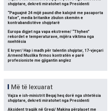
shqiptare, dekreti miratohet nga Presidenti
“Paguajnë 24 mijë paund dhe kalojnë me pasaporta
false”, media britanike zbulon skemën e
kontrabandistëve shqiptarë
Europa digjet nga vapa ekstreme/ “Thyhen”
rekordet e temperaturave, mijëra viktima nga
nxehtësia
E kryer/ Hap i madh për talentin shqiptar, 17-vjeçari
Armend Muslika firmos kontratën e parë
profesioniste me gjigantin anglez
Më të lexuarat
Vajza e ish-ministrit Beqaj heq dorë nga shtetësia
shqiptare, dekreti miratohet nga Presidenti
Aksident tragjik në Greqi/ Makina përplaset me