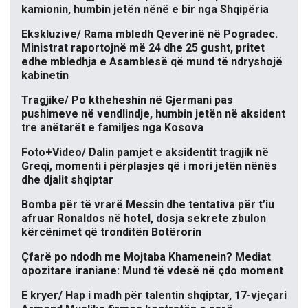
kamionin, humbin jetën nënë e bir nga Shqipëria
Ekskluzive/ Rama mbledh Qeverinë në Pogradec.
Ministrat raportojnë më 24 dhe 25 gusht, pritet
edhe mbledhja e Asamblesë që mund të ndryshojë
kabinetin
Tragjike/ Po ktheheshin në Gjermani pas
pushimeve në vendlindje, humbin jetën në aksident
tre anëtarët e familjes nga Kosova
Foto+Video/ Dalin pamjet e aksidentit tragjik në
Greqi, momenti i përplasjes që i mori jetën nënës
dhe djalit shqiptar
Bomba për të vrarë Messin dhe tentativa për t’iu
afruar Ronaldos në hotel, dosja sekrete zbulon
kërcënimet që tronditën Botërorin
Çfarë po ndodh me Mojtaba Khamenein? Mediat
opozitare iraniane: Mund të vdesë në çdo moment
E kryer/ Hap i madh për talentin shqiptar, 17-vjeçari