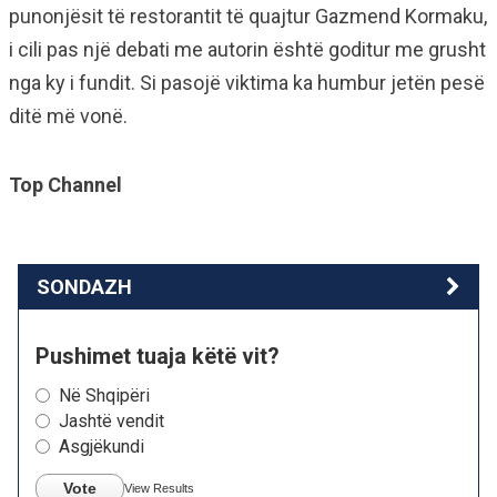
punonjësit të restorantit të quajtur Gazmend Kormaku,
i cili pas një debati me autorin është goditur me grusht
nga ky i fundit. Si pasojë viktima ka humbur jetën pesë
ditë më vonë.
Top Channel
SONDAZH
Pushimet tuaja këtë vit?
Në Shqipëri
Jashtë vendit
Asgjëkundi
Vote
View Results