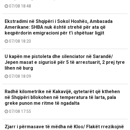
07/08 18:48
Ekstradimi në Shqipëri i Sokol Hoxhës, Ambasada
Amerikane: SHBA nuk është strehë për ata që
keqpërdorin emigracioni për t’i shpëtuar ligjit
07/08 18:20
U kapën me pistoleta dhe silenciator në Sarandë/
Jepen masat e sigurisë për 5 të arrestuarit, 2 prej tyre
lihen në burg
07/08 18:09
Radhë kilometrike në Kakavijë, qytetarët që kthehen
në Shqipëri bllokohen në temperatura të larta, pala
greke punon me ritme të ngadalta
07/08 17:55
Zjarr i përmasave të mëdha në Klos/ Flakët rrezikojnë