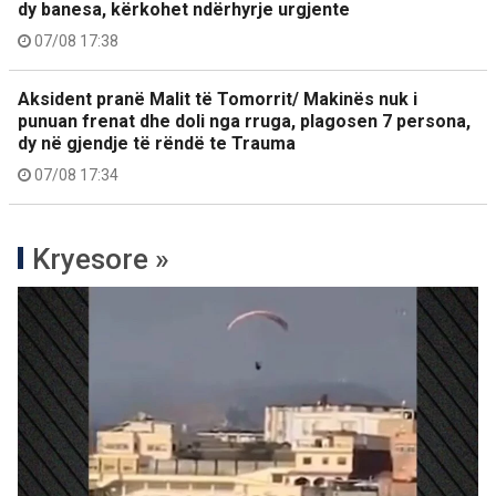
dy banesa, kërkohet ndërhyrje urgjente
07/08 17:38
Aksident pranë Malit të Tomorrit/ Makinës nuk i
punuan frenat dhe doli nga rruga, plagosen 7 persona,
dy në gjendje të rëndë te Trauma
07/08 17:34
Kryesore »