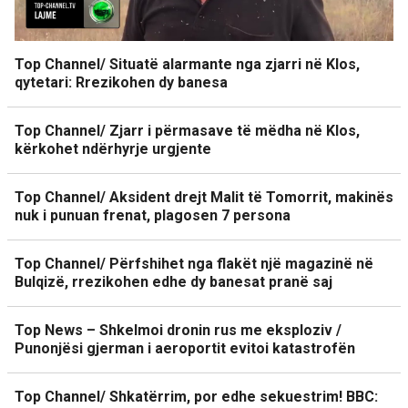
Top Channel/ Situatë alarmante nga zjarri në Klos,
qytetari: Rrezikohen dy banesa
Top Channel/ Zjarr i përmasave të mëdha në Klos,
kërkohet ndërhyrje urgjente
Top Channel/ Aksident drejt Malit të Tomorrit, makinës
nuk i punuan frenat, plagosen 7 persona
Top Channel/ Përfshihet nga flakët një magazinë në
Bulqizë, rrezikohen edhe dy banesat pranë saj
Top News – Shkelmoi dronin rus me eksploziv /
Punonjësi gjerman i aeroportit evitoi katastrofën
Top Channel/ Shkatërrim, por edhe sekuestrim! BBC: