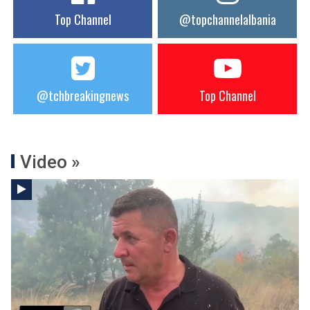
Top Channel
@topchannelalbania
@tchbreakingnews
Top Channel
Video »