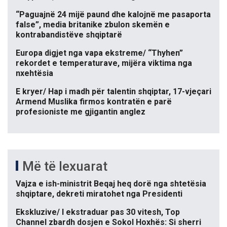
“Paguajnë 24 mijë paund dhe kalojnë me pasaporta
false”, media britanike zbulon skemën e
kontrabandistëve shqiptarë
Europa digjet nga vapa ekstreme/ “Thyhen”
rekordet e temperaturave, mijëra viktima nga
nxehtësia
E kryer/ Hap i madh për talentin shqiptar, 17-vjeçari
Armend Muslika firmos kontratën e parë
profesioniste me gjigantin anglez
Më të lexuarat
Vajza e ish-ministrit Beqaj heq dorë nga shtetësia
shqiptare, dekreti miratohet nga Presidenti
Ekskluzive/ I ekstraduar pas 30 vitesh, Top
Channel zbardh dosjen e Sokol Hoxhës: Si sherri