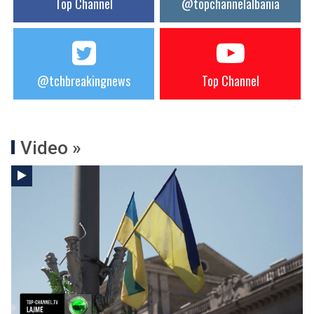
Top Channel
@topchannelalbania
@tchbreakingnews
Top Channel
Video »