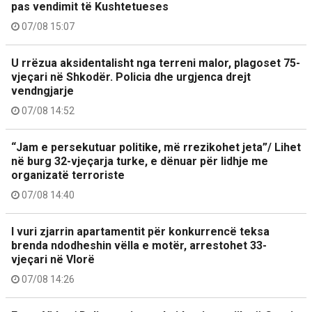
pas vendimit të Kushtetueses
07/08 15:07
U rrëzua aksidentalisht nga terreni malor, plagoset 75-
vjeçari në Shkodër. Policia dhe urgjenca drejt
vendngjarje
07/08 14:52
“Jam e persekutuar politike, më rrezikohet jeta”/ Lihet
në burg 32-vjeçarja turke, e dënuar për lidhje me
organizatë terroriste
07/08 14:40
I vuri zjarrin apartamentit për konkurrencë teksa
brenda ndodheshin vëlla e motër, arrestohet 33-
vjeçari në Vlorë
07/08 14:26