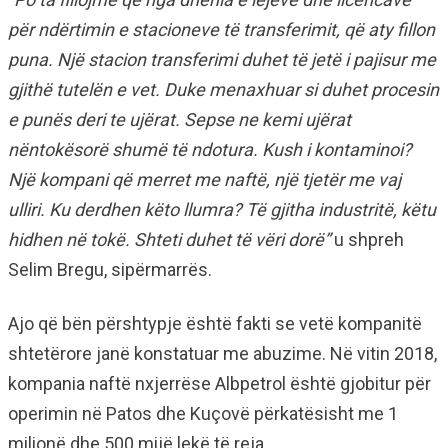
për ndërtimin e stacioneve të transferimit, që aty fillon
puna. Një stacion transferimi duhet të jetë i pajisur me
gjithë tutelën e vet. Duke menaxhuar si duhet procesin
e punës deri te ujërat. Sepse ne kemi ujërat
nëntokësorë shumë të ndotura. Kush i kontaminoi?
Një kompani që merret me naftë, një tjetër me vaj
ulliri. Ku derdhen këto llumra? Të gjitha industritë, këtu
hidhen në tokë. Shteti duhet të vëri dorë”
u shpreh
Selim Bregu, sipërmarrës.
Ajo që bën përshtypje është fakti se vetë kompanitë
shtetërore janë konstatuar me abuzime. Në vitin 2018,
kompania naftë nxjerrëse Albpetrol është gjobitur për
operimin në Patos dhe Kuçovë përkatësisht me 1
milionë dhe 500 mijë lekë të reja.