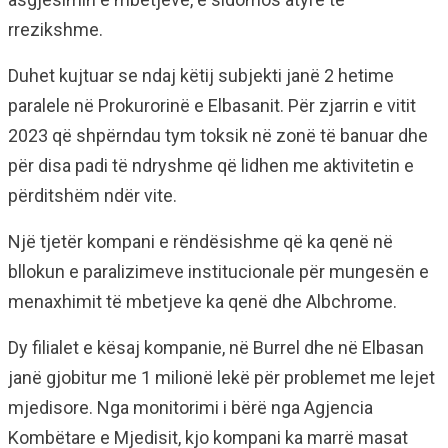
rrezikshme.
Duhet kujtuar se ndaj këtij subjekti janë 2 hetime
paralele në Prokurorinë e Elbasanit. Për zjarrin e vitit
2023 që shpërndau tym toksik në zonë të banuar dhe
për disa padi të ndryshme që lidhen me aktivitetin e
përditshëm ndër vite.
Një tjetër kompani e rëndësishme që ka qenë në
bllokun e paralizimeve institucionale për mungesën e
menaxhimit të mbetjeve ka qenë dhe Albchrome.
Dy filialet e kësaj kompanie, në Burrel dhe në Elbasan
janë gjobitur me 1 milionë lekë për problemet me lejet
mjedisore. Nga monitorimi i bërë nga Agjencia
Kombëtare e Mjedisit, kjo kompani ka marrë masat