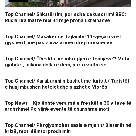
Top Channel/ Shkatërrim, por edhe sekuestrim! BBC:
Rusia i ka marrë mbi 34 mijë prona ukrainasve
Top Channel/ Masakër në Tajlandë! 14-vjeçari vret
gjyshërit, më pas zbraz armën drejt mësuesve
Top Channel/ “Dështoi në mbrojtjen e fëmijëve”! Meta
gjobitet, miliona dollarë dëm, por rezultoi se…
Top Channel/ Karaburuni mbushet me turistë/ Turistët
e huaj mbushën hotelet dhe plazhet e Vlorës
Top News – Kjo është vera më e freskët e 30 viteve të
ardhshme! Po vijnë evente të dhunshme moti
Top Channel/ Përgjysmohet sasia e mjaltit/ Bletarët në
krizë, moti dëmtoi prodhimin