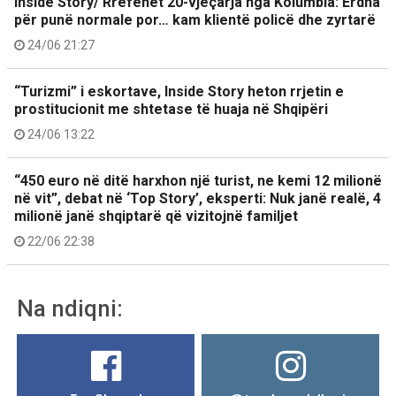
Inside Story/ Rrëfehet 20-vjeçarja nga Kolumbia: Erdha
për punë normale por… kam klientë policë dhe zyrtarë
24/06 21:27
“Turizmi” i eskortave, Inside Story heton rrjetin e
prostitucionit me shtetase të huaja në Shqipëri
24/06 13:22
“450 euro në ditë harxhon një turist, ne kemi 12 milionë
në vit”, debat në ‘Top Story’, eksperti: Nuk janë realë, 4
milionë janë shqiptarë që vizitojnë familjet
22/06 22:38
Na ndiqni: