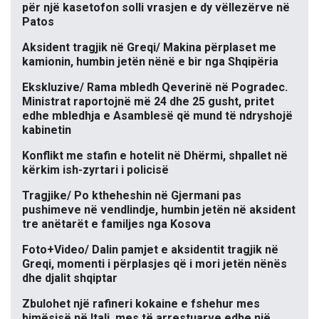
për një kasetofon solli vrasjen e dy vëllezërve në
Patos
Aksident tragjik në Greqi/ Makina përplaset me
kamionin, humbin jetën nënë e bir nga Shqipëria
Ekskluzive/ Rama mbledh Qeverinë në Pogradec.
Ministrat raportojnë më 24 dhe 25 gusht, pritet
edhe mbledhja e Asamblesë që mund të ndryshojë
kabinetin
Konflikt me stafin e hotelit në Dhërmi, shpallet në
kërkim ish-zyrtari i policisë
Tragjike/ Po ktheheshin në Gjermani pas
pushimeve në vendlindje, humbin jetën në aksident
tre anëtarët e familjes nga Kosova
Foto+Video/ Dalin pamjet e aksidentit tragjik në
Greqi, momenti i përplasjes që i mori jetën nënës
dhe djalit shqiptar
Zbulohet një rafineri kokaine e fshehur mes
bimësisë në Itali, mes të arrestuarve edhe një