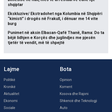
shqiptar
Ekskluzive/ Ekstradohet nga Kolumbia në Shqipëri
“kimisti” i drogës në Frakull, i dënuar me 14 vite
burg
Punimet në aksin Elbasan-Qafë Thanë, Rama: Do ta
bëjë lidhjen e Korçës dhe juglindjes me pjesën
tjetër të vendit, më të shpejtë
Lajme
Bota
Politikë
Opinion
Kronikë
Koment
Aktualitet
Kosova dhe Rajoni
Ekonomi
Shkencë dhe Teknologji
Sociale
Auto