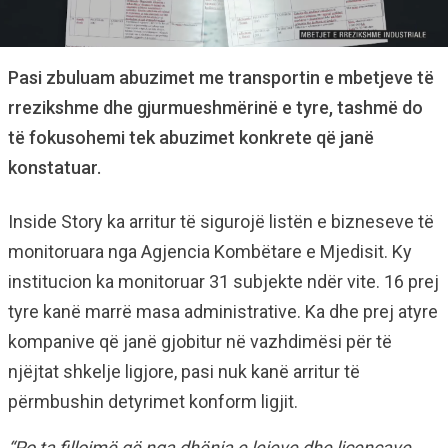
Pasi zbuluam abuzimet me transportin e mbetjeve të
rrezikshme dhe gjurmueshmërinë e tyre, tashmë do
të fokusohemi tek abuzimet konkrete që janë
konstatuar.
Inside Story ka arritur të sigurojë listën e bizneseve të
monitoruara nga Agjencia Kombëtare e Mjedisit. Ky
institucion ka monitoruar 31 subjekte ndër vite. 16 prej
tyre kanë marrë masa administrative. Ka dhe prej atyre
kompanive që janë gjobitur në vazhdimësi për të
njëjtat shkelje ligjore, pasi nuk kanë arritur të
përmbushin detyrimet konform ligjit.
“Po ta fillojmë që nga dhënia e lejeve dhe licencave