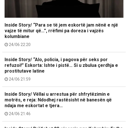
Inside Story/ “Para se të jem eskortë jam nënë e një
vajze të mitur që…”, rrëfimi pa doreza i vajzës
kolumbiane
24/06 22:20
Inside Story/ “Alo, policia, i pagova për seks por
refuzoi!” Eskorta: Ishte i pistë… Si u zbulua çerdhja e
prostitutave latine
24/06 21:59
Inside Story/ Vëllai u arrestua për shfrytëzimin e
motrës, e reja: Ndodhej rastësisht në banesën që
ndaja me eskortat e tjera…
24/06 21:46