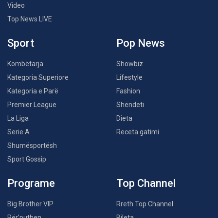
Video
Top News LIVE
Sport
Pop News
Kombëtarja
Showbiz
Kategoria Superiore
Lifestyle
Kategoria e Parë
Fashion
Premier League
Shëndeti
La Liga
Dieta
Serie A
Receta gatimi
Shumësportësh
Sport Gossip
Programe
Top Channel
Big Brother VIP
Rreth Top Channel
Për’puthen
Bileta