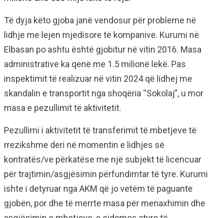
Të dyja këto gjoba janë vendosur për probleme në
lidhje me lejen mjedisore të kompanive. Kurumi në
Elbasan po ashtu është gjobitur në vitin 2016. Masa
administrative ka qenë me 1.5 milionë lekë. Pas
inspektimit të realizuar në vitin 2024 që lidhej me
skandalin e transportit nga shoqëria “Sokolaj”, u mor
masa e pezullimit të aktivitetit.
Pezullimi i aktivitetit të transferimit të mbetjeve të
rrezikshme deri në momentin e lidhjes së
kontratës/ve përkatëse me një subjekt të licencuar
për trajtimin/asgjësimin përfundimtar të tyre. Kurumi
ishte i detyruar nga AKM që jo vetëm të paguante
gjobën, por dhe të merrte masa për menaxhimin dhe
asgjësimin e mbetjeve, e sidomos atyre të