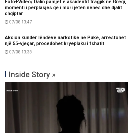
Foto+Video/ Dalin pamjet e aksidentit tragjik në Greqi,
momenti i përplasjes që i mori jetën nënës dhe djalit
shqiptar
07/08 13:47
Aksion kundër lëndëve narkotike në Pukë, arrestohet
një 55-vjeçar, procedohet kryeplaku i fshatit
07/08 13:38
Inside Story »