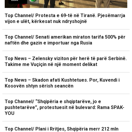
Top Channel/ Protesta e 69-të në Tiranë. Pjesëmarrja
vijon e ulët, kërkesat nuk ndryshojnë
Top Channel/ Senati amerikan miraton tarifa 500% për
naftën dhe gazin e importuar nga Rusia
Top News – Zelensky viziton për herë të parë Serbinë.
Takime me Vuçiçin në një moment delikat
Top News – Skadon afati Kushtetues. Por, Kuvendi i
Kosovën shtyn sërish seancën
Top Channel/ “Shqipëria e shqiptarëve, jo e
pushtetarëve”, protestuesit në bulevard: Rama SPAK-
YOU
Top Channel/ Plani i Rritjes, Shqipëria merr 212 mln