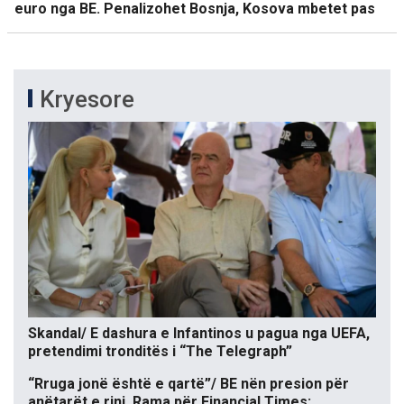
euro nga BE. Penalizohet Bosnja, Kosova mbetet pas
Kryesore
Skandal/ E dashura e Infantinos u pagua nga UEFA,
pretendimi tronditës i “The Telegraph”
“Rruga jonë është e qartë”/ BE nën presion për
anëtarët e rinj, Rama për Financial Times: