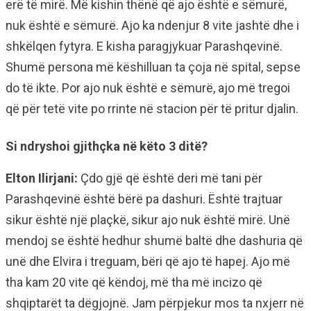
erë të mirë. Më kishin thënë që ajo është e sëmurë,
nuk është e sëmurë. Ajo ka ndenjur 8 vite jashtë dhe i
shkëlqen fytyra. E kisha paragjykuar Parashqevinë.
Shumë persona më këshilluan ta çoja në spital, sepse
do të ikte. Por ajo nuk është e sëmurë, ajo më tregoi
që për tetë vite po rrinte në stacion për të pritur djalin.
Si ndryshoi gjithçka në këto 3 ditë?
Elton Ilirjani:
Çdo gjë që është deri më tani për
Parashqevinë është bërë pa dashuri. Është trajtuar
sikur është një plaçkë, sikur ajo nuk është mirë. Unë
mendoj se është hedhur shumë baltë dhe dashuria që
unë dhe Elvira i treguam, bëri që ajo të hapej. Ajo më
tha kam 20 vite që këndoj, më tha më incizo që
shqiptarët ta dëgjojnë. Jam përpjekur mos ta nxjerr në