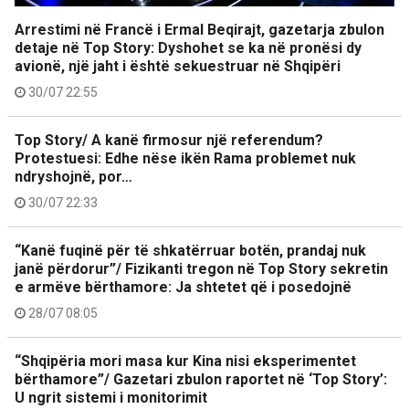
Arrestimi në Francë i Ermal Beqirajt, gazetarja zbulon
detaje në Top Story: Dyshohet se ka në pronësi dy
avionë, një jaht i është sekuestruar në Shqipëri
30/07 22:55
Top Story/ A kanë firmosur një referendum?
Protestuesi: Edhe nëse ikën Rama problemet nuk
ndryshojnë, por…
30/07 22:33
“Kanë fuqinë për të shkatërruar botën, prandaj nuk
janë përdorur”/ Fizikanti tregon në Top Story sekretin
e armëve bërthamore: Ja shtetet që i posedojnë
28/07 08:05
“Shqipëria mori masa kur Kina nisi eksperimentet
bërthamore”/ Gazetari zbulon raportet në ‘Top Story’:
U ngrit sistemi i monitorimit