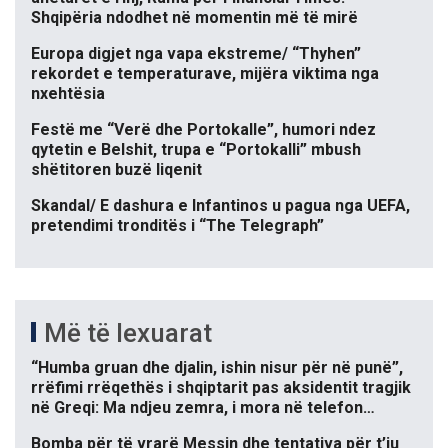
Shqipëria ndodhet në momentin më të mirë
Europa digjet nga vapa ekstreme/ “Thyhen”
rekordet e temperaturave, mijëra viktima nga
nxehtësia
Festë me “Verë dhe Portokalle”, humori ndez
qytetin e Belshit, trupa e “Portokalli” mbush
shëtitoren buzë liqenit
Skandal/ E dashura e Infantinos u pagua nga UEFA,
pretendimi tronditës i “The Telegraph”
Më të lexuarat
“Humba gruan dhe djalin, ishin nisur për në punë”,
rrëfimi rrëqethës i shqiptarit pas aksidentit tragjik
në Greqi: Ma ndjeu zemra, i mora në telefon…
Bomba për të vrarë Messin dhe tentativa për t’iu