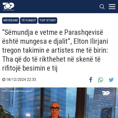
KRYESORE
TË FUNDIT
TOP STORY
“Sëmundja e vetme e Parashqevisë
është mungesa e djalit”, Elton Ilirjani
tregon takimin e artistes me të birin:
Tha që do të rikthehet në skenë të
rifitojë besimin e tij
18/12/2024 22:33