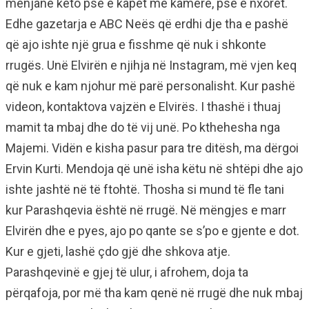
mënjanë këto pse e kapët me kamerë, pse e nxorët.
Edhe gazetarja e ABC Neës që erdhi dje tha e pashë
që ajo ishte një grua e fisshme që nuk i shkonte
rrugës. Unë Elvirën e njihja në Instagram, më vjen keq
që nuk e kam njohur më parë personalisht. Kur pashë
videon, kontaktova vajzën e Elvirës. I thashë i thuaj
mamit ta mbaj dhe do të vij unë. Po kthehesha nga
Majemi. Vidën e kisha pasur para tre ditësh, ma dërgoi
Ervin Kurti. Mendoja që unë isha këtu në shtëpi dhe ajo
ishte jashtë në të ftohtë. Thosha si mund të fle tani
kur Parashqevia është në rrugë. Në mëngjes e marr
Elvirën dhe e pyes, ajo po qante se s’po e gjente e dot.
Kur e gjeti, lashë çdo gjë dhe shkova atje.
Parashqevinë e gjej të ulur, i afrohem, doja ta
përqafoja, por më tha kam qenë në rrugë dhe nuk mbaj