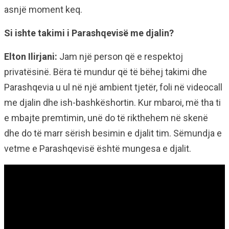
asnjë moment keq.
Si ishte takimi i Parashqevisë me djalin?
Elton Ilirjani:
Jam një person që e respektoj
privatësinë. Bëra të mundur që të bëhej takimi dhe
Parashqevia u ul në një ambient tjetër, foli në videocall
me djalin dhe ish-bashkëshortin. Kur mbaroi, më tha ti
e mbajte premtimin, unë do të rikthehem në skenë
dhe do të marr sërish besimin e djalit tim. Sëmundja e
vetme e Parashqevisë është mungesa e djalit.