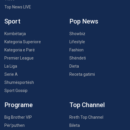
Top News LIVE
Sport
Pop News
Kombëtarja
Showbiz
Kategoria Superiore
Lifestyle
Kategoria e Parë
Fashion
Premier League
Shëndeti
La Liga
Dieta
Serie A
Receta gatimi
Shumësportësh
Sport Gossip
Programe
Top Channel
Big Brother VIP
Rreth Top Channel
Për’puthen
Bileta