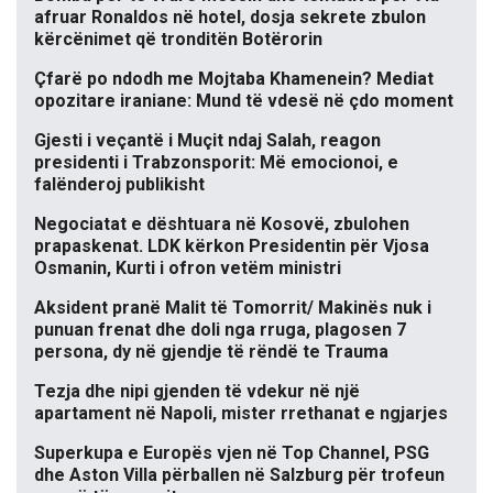
afruar Ronaldos në hotel, dosja sekrete zbulon
kërcënimet që tronditën Botërorin
Çfarë po ndodh me Mojtaba Khamenein? Mediat
opozitare iraniane: Mund të vdesë në çdo moment
Gjesti i veçantë i Muçit ndaj Salah, reagon
presidenti i Trabzonsporit: Më emocionoi, e
falënderoj publikisht
Negociatat e dështuara në Kosovë, zbulohen
prapaskenat. LDK kërkon Presidentin për Vjosa
Osmanin, Kurti i ofron vetëm ministri
Aksident pranë Malit të Tomorrit/ Makinës nuk i
punuan frenat dhe doli nga rruga, plagosen 7
persona, dy në gjendje të rëndë te Trauma
Tezja dhe nipi gjenden të vdekur në një
apartament në Napoli, mister rrethanat e ngjarjes
Superkupa e Europës vjen në Top Channel, PSG
dhe Aston Villa përballen në Salzburg për trofeun