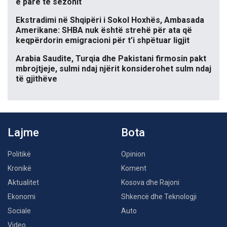
e parë të sezonit
Ekstradimi në Shqipëri i Sokol Hoxhës, Ambasada
Amerikane: SHBA nuk është strehë për ata që
keqpërdorin emigracioni për t’i shpëtuar ligjit
Arabia Saudite, Turqia dhe Pakistani firmosin pakt
mbrojtjeje, sulmi ndaj njërit konsiderohet sulm ndaj
të gjithëve
Lajme
Bota
Politikë
Opinion
Kronikë
Koment
Aktualitet
Kosova dhe Rajoni
Ekonomi
Shkencë dhe Teknologji
Sociale
Auto
Video