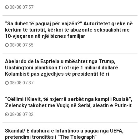
08/08 07:57
“Sa duhet të paguaj për vajzën?” Autoritetet greke në
kërkim të turistit, kërkoi të abuzonte seksualisht me
10-vjeçaren në një biznes familjar
08/08 07:55
Abelardo de la Espriela u mbështet nga Trump,
Uashingtoni planifikon t’i ofrojë 1 miliard dollarë
Kolumbisë pas zgjedhjes së presidentit të ri
08/08 07:37
“Qëllimi i Kievit, të nxjerrë serbët nga kampi i Rusisë”,
Zelensky takohet me Vuçiç në Serbi, aleatin e Putin-it
08/08 07:32
Skandal/ E dashura e Infantinos u pagua nga UEFA,
pretendimi tronditës i “The Telegraph”