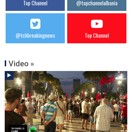
Top Channel
@topchannelalbania
@tchbreakingnews
Top Channel
Video »