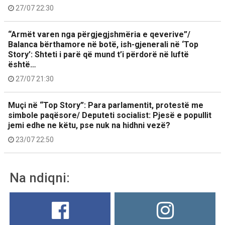
27/07 22:30
“Armët varen nga përgjegjshmëria e qeverive”/
Balanca bërthamore në botë, ish-gjenerali në ‘Top
Story’: Shteti i parë që mund t’i përdorë në luftë
është…
27/07 21:30
Muçi në “Top Story”: Para parlamentit, protestë me
simbole paqësore/ Deputeti socialist: Pjesë e popullit
jemi edhe ne këtu, pse nuk na hidhni vezë?
23/07 22:50
Na ndiqni: