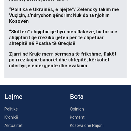
“Politika e Ukrainës, e njëjtë”/ Zelensky takim me
Vuçiçin, s’ndryshon qëndrim: Nuk do ta njohim
Kosovën
“Skifteri” shqiptar që hyri mes flakëve, historia e
shqiptarit që rrezikoi jetën për të shpëtuar
shtëpitë në Psatha të Greqisë
Zjarri në Krujë merr përmasa të frikshme, flakët
po rrezikojnë banorët dhe shtëpitë, kërkohet
ndërhyrje emergjente dhe evakuim
Lajme
Bota
Politikë
Opinion
Kronikë
Koment
Aktualitet
Kosova dhe Rajoni