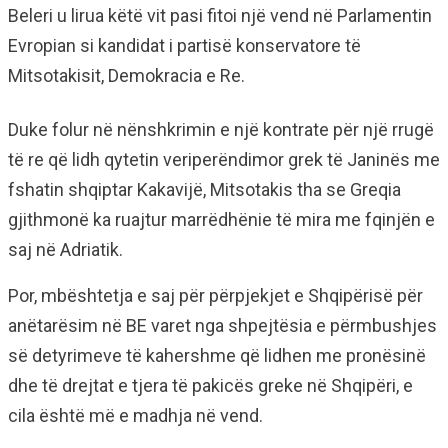
Beleri u lirua këtë vit pasi fitoi një vend në Parlamentin
Evropian si kandidat i partisë konservatore të
Mitsotakisit, Demokracia e Re.
Duke folur në nënshkrimin e një kontrate për një rrugë
të re që lidh qytetin veriperëndimor grek të Janinës me
fshatin shqiptar Kakavijë, Mitsotakis tha se Greqia
gjithmonë ka ruajtur marrëdhënie të mira me fqinjën e
saj në Adriatik.
Por, mbështetja e saj për përpjekjet e Shqipërisë për
anëtarësim në BE varet nga shpejtësia e përmbushjes
së detyrimeve të kahershme që lidhen me pronësinë
dhe të drejtat e tjera të pakicës greke në Shqipëri, e
cila është më e madhja në vend.