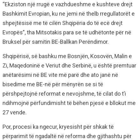
“Ekziston një rrugë e vazhdueshme e kushteve drejt
Bashkimit Evropian, ku ne jemi në thelb rregullatorët e
shpejtësisë me të cilën Shqipëria do të ecë drejt
Evropës”, tha Mitsotakis para se të udhëtonte për në
Bruksel për samitin BE-Ballkan Perëndimor.
Shqipërisë, së bashku me Bosnjën, Kosovën, Malin e
Zi, Maqedoninë e Veriut dhe Serbinë, u është premtuar
anëtarësimi në BE vite më parë dhe ato janë në
bisedime me BE-në për mënyrën se si të
përshpejtojnë reformat e nevojshme, të cilat do t’i
ndihmojnë përfundimisht të bëhen pjesë e bllokut me
27 vende.
Por, procesi ka ngecur, kryesisht për shkak të
përparimit të ngadaltë në reforma dhe gjithashtu për