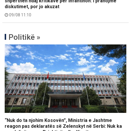
shpërthen ndaj kritikave për Infantinon: I pranojmë
diskutimet, por jo akuzat
09/08 11:10
Politikë »
“Nuk do ta njohim Kosovën”, Ministria e Jashtme
reagon pas deklaratës së Zelenskyt në Serbi: Nuk ka