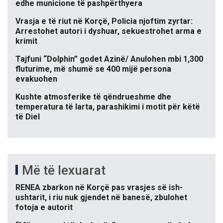
edhe municione të pashpërthyera
Vrasja e të riut në Korçë, Policia njoftim zyrtar:
Arrestohet autori i dyshuar, sekuestrohet arma e
krimit
Tajfuni “Dolphin” godet Azinë/ Anulohen mbi 1,300
fluturime, më shumë se 400 mijë persona
evakuohen
Kushte atmosferike të qëndrueshme dhe
temperatura të larta, parashikimi i motit për këtë
të Diel
Më të lexuarat
RENEA zbarkon në Korçë pas vrasjes së ish-
ushtarit, i riu nuk gjendet në banesë, zbulohet
fotoja e autorit