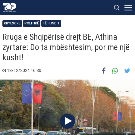
KRYESORE
POLITIKË
TË FUNDIT
Rruga e Shqipërisë drejt BE, Athina
zyrtare: Do ta mbështesim, por me një
kusht!
18/12/2024 16:30