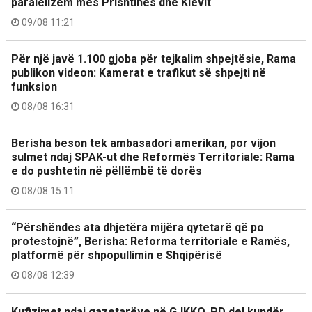
paralelizëm mes Prishtinës dhe Kievit
09/08 11:21
Për një javë 1.100 gjoba për tejkalim shpejtësie, Rama
publikon videon: Kamerat e trafikut së shpejti në
funksion
08/08 16:31
Berisha beson tek ambasadori amerikan, por vijon
sulmet ndaj SPAK-ut dhe Reformës Territoriale: Rama
e do pushtetin në pëllëmbë të dorës
08/08 15:11
“Përshëndes ata dhjetëra mijëra qytetarë që po
protestojnë”, Berisha: Reforma territoriale e Ramës,
platformë për shpopullimin e Shqipërisë
08/08 12:39
Kufizimet ndaj gazetarëve në GJKKO, PD del kundër