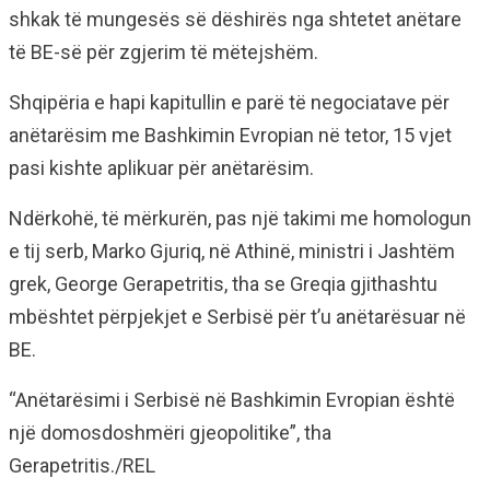
shkak të mungesës së dëshirës nga shtetet anëtare
të BE-së për zgjerim të mëtejshëm.
Shqipëria e hapi kapitullin e parë të negociatave për
anëtarësim me Bashkimin Evropian në tetor, 15 vjet
pasi kishte aplikuar për anëtarësim.
Ndërkohë, të mërkurën, pas një takimi me homologun
e tij serb, Marko Gjuriq, në Athinë, ministri i Jashtëm
grek, George Gerapetritis, tha se Greqia gjithashtu
mbështet përpjekjet e Serbisë për t’u anëtarësuar në
BE.
“Anëtarësimi i Serbisë në Bashkimin Evropian është
një domosdoshmëri gjeopolitike”, tha
Gerapetritis./REL