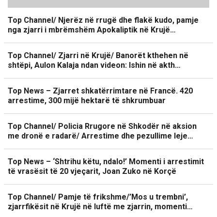
Top Channel/ Njerëz në rrugë dhe flakë kudo, pamje
nga zjarri i mbrëmshëm Apokaliptik në Krujë…
Top Channel/ Zjarri në Krujë/ Banorët kthehen në
shtëpi, Aulon Kalaja ndan videon: Ishin në akth…
Top News – Zjarret shkatërrimtare në Francë. 420
arrestime, 300 mijë hektarë të shkrumbuar
Top Channel/ Policia Rrugore në Shkodër në aksion
me dronë e radarë/ Arrestime dhe pezullime leje…
Top News – ‘Shtrihu këtu, ndalo!’ Momenti i arrestimit
të vrasësit të 20 vjeçarit, Joan Zuko në Korçë
Top Channel/ Pamje të frikshme/’Mos u trembni’,
zjarrfikësit në Krujë në luftë me zjarrin, momenti…