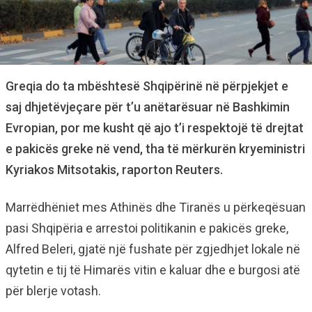
Greqia do ta mbështesë Shqipërinë në përpjekjet e
saj dhjetëvjeçare për t’u anëtarësuar në Bashkimin
Evropian, por me kusht që ajo t’i respektojë të drejtat
e pakicës greke në vend, tha të mërkurën kryeministri
Kyriakos Mitsotakis, raporton Reuters.
Marrëdhëniet mes Athinës dhe Tiranës u përkeqësuan
pasi Shqipëria e arrestoi politikanin e pakicës greke,
Alfred Beleri, gjatë një fushate për zgjedhjet lokale në
qytetin e tij të Himarës vitin e kaluar dhe e burgosi atë
për blerje votash.