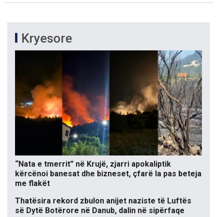
Kryesore
“Nata e tmerrit” në Krujë, zjarri apokaliptik
kërcënoi banesat dhe bizneset, çfarë la pas beteja
me flakët
Thatësira rekord zbulon anijet naziste të Luftës
së Dytë Botërore në Danub, dalin në sipërfaqe