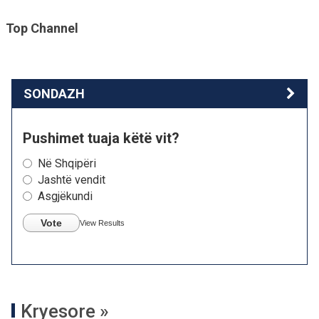
Top Channel
SONDAZH
Pushimet tuaja këtë vit?
Në Shqipëri
Jashtë vendit
Asgjëkundi
Vote
View Results
Kryesore »