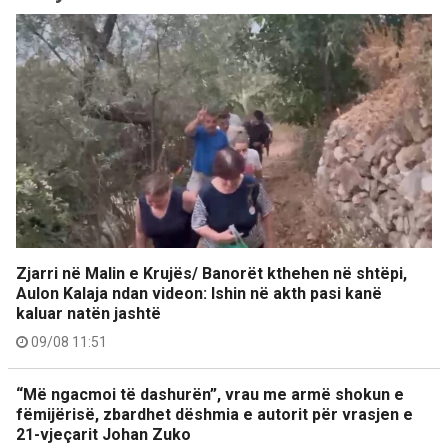
Zjarri në Malin e Krujës/ Banorët kthehen në shtëpi,
Aulon Kalaja ndan videon: Ishin në akth pasi kanë
kaluar natën jashtë
09/08 11:51
“Më ngacmoi të dashurën”, vrau me armë shokun e
fëmijërisë, zbardhet dëshmia e autorit për vrasjen e
21-vjeçarit Johan Zuko