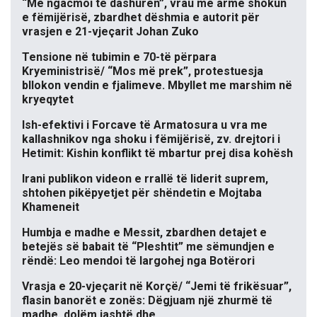
“Më ngacmoi të dashurën”, vrau me armë shokun
e fëmijërisë, zbardhet dëshmia e autorit për
vrasjen e 21-vjeçarit Johan Zuko
Tensione në tubimin e 70-të përpara
Kryeministrisë/ “Mos më prek”, protestuesja
bllokon vendin e fjalimeve. Mbyllet me marshim në
kryeqytet
Ish-efektivi i Forcave të Armatosura u vra me
kallashnikov nga shoku i fëmijërisë, zv. drejtori i
Hetimit: Kishin konflikt të mbartur prej disa kohësh
Irani publikon videon e rrallë të liderit suprem,
shtohen pikëpyetjet për shëndetin e Mojtaba
Khameneit
Humbja e madhe e Messit, zbardhen detajet e
betejës së babait të “Pleshtit” me sëmundjen e
rëndë: Leo mendoi të largohej nga Botërori
Vrasja e 20-vjeçarit në Korçë/ “Jemi të frikësuar”,
flasin banorët e zonës: Dëgjuam një zhurmë të
madhe, dolëm jashtë dhe…