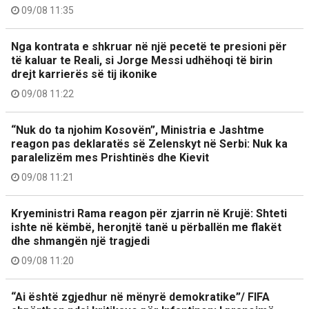
09/08 11:35
Nga kontrata e shkruar në një pecetë te presioni për
të kaluar te Reali, si Jorge Messi udhëhoqi të birin
drejt karrierës së tij ikonike
09/08 11:22
“Nuk do ta njohim Kosovën”, Ministria e Jashtme
reagon pas deklaratës së Zelenskyt në Serbi: Nuk ka
paralelizëm mes Prishtinës dhe Kievit
09/08 11:21
Kryeministri Rama reagon për zjarrin në Krujë: Shteti
ishte në këmbë, heronjtë tanë u përballën me flakët
dhe shmangën një tragjedi
09/08 11:20
“Ai është zgjedhur në mënyrë demokratike”/ FIFA