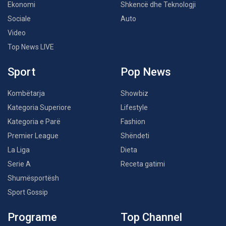
Ekonomi
Shkencë dhe Teknologji
Sociale
Auto
Video
Top News LIVE
Sport
Pop News
Kombëtarja
Showbiz
Kategoria Superiore
Lifestyle
Kategoria e Parë
Fashion
Premier League
Shëndeti
La Liga
Dieta
Serie A
Receta gatimi
Shumësportësh
Sport Gossip
Programe
Top Channel