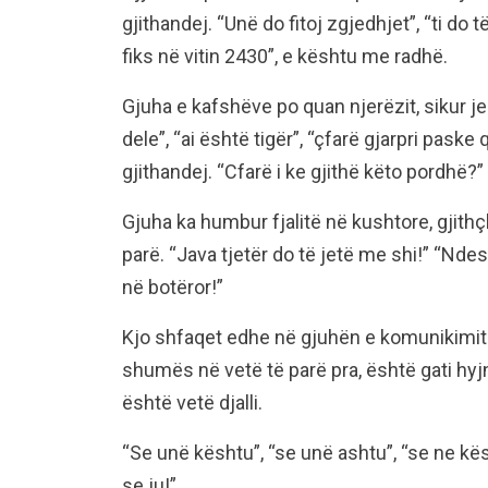
gjithandej. “Unë do fitoj zgjedhjet”, “ti do 
fiks në vitin 2430”, e kështu me radhë.
Gjuha e kafshëve po quan njerëzit, sikur je
dele”, “ai është tigër”, “çfarë gjarpri paske q
gjithandej. “Cfarë i ke gjithë këto pordhë?”
Gjuha ka humbur fjalitë në kushtore, gjith
parë. “Java tjetër do të jetë me shi!” “Nd
në botëror!”
Kjo shfaqet edhe në gjuhën e komunikimit 
shumës në vetë të parë pra, është gati hyj
është vetë djalli.
“Se unë kështu”, “se unë ashtu”, “se ne kësht
se ju!”