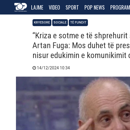
LAJME
VIDEO
SPORT
POP NEWS
PROGRAM
KRYESORE
SOCIALE
TË FUNDIT
“Kriza e sotme e të shprehurit
Artan Fuga: Mos duhet të presi
nisur edukimin e komunikimit di
14/12/2024 10:34