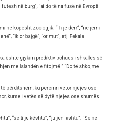
të futesh në burg”, “ai do të na fusë në Evropë
mi në kopësht zoologjik. “Ti je derr”, “ne jemi
enë”, “ik or bajgë”, “or mut”, etj. Fekale
çka është gjykim prediktiv pohues i shkallës së
eshjen me Islandën e fitojmë!” “Do të shkojmë
të përditshëm, ku përemri vetor njëjës ose
nor, kurse i vetës së dytë njejës ose shumës
u”, “se ti je kështu”, “ju jeni ashtu”. “Se ne