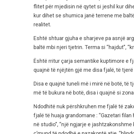
flitet për mjedisin në qytet si jeshil kur dih
kur dihet se shumica janë terrene me baltë,
realitet.
Eshtë shtuar gjuha e sharjeve pa asnjë arg
baltë mbi njeri tjetrin. Terma si “hajdut”, “kr
Është rritur çarja semantike kuptimore e fj
quajnë të njëjtën gjë me disa fjalë, të tjer
Disa e quajnë tuneli më i mirë në botë, të t
më të bukura në botë, disa i quajnë si zo
Ndodhitë nuk përshkruhen me fjalë të za
fjalë të huaja grandomane : “Gazetari filan h
në studio”, “një ngjarje e jashtzakonshme
ç’mund të ndodhë e pazakontë atje, “blindoh