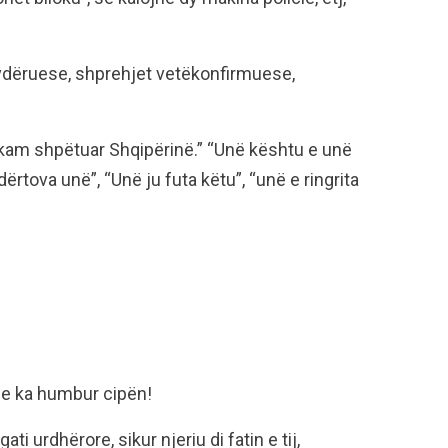
lavdëruese, shprehjet vetëkonfirmuese,
kam shpëtuar Shqipërinë.” “Unë kështu e unë
ndërtova unë”, “Unë ju futa këtu”, “unë e ringrita
 e ka humbur cipën!
ti urdhërore, sikur njeriu di fatin e tij,