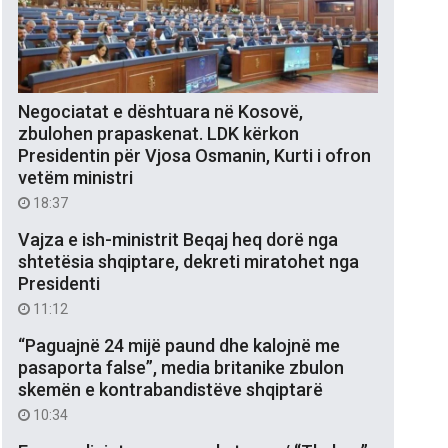
Negociatat e dështuara në Kosovë,
zbulohen prapaskenat. LDK kërkon
Presidentin për Vjosa Osmanin, Kurti i ofron
vetëm ministri
18:37
Vajza e ish-ministrit Beqaj heq dorë nga
shtetësia shqiptare, dekreti miratohet nga
Presidenti
11:12
“Paguajnë 24 mijë paund dhe kalojnë me
pasaporta false”, media britanike zbulon
skemën e kontrabandistëve shqiptarë
10:34