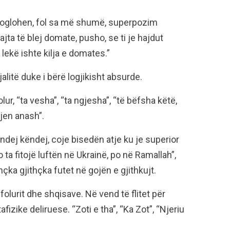
oglohen, fol sa më shumë, superpozim
ë vajta të blej domate, pusho, se ti je hajdut
 lekë ishte kilja e domates.”
litë duke i bërë logjikisht absurde.
ur, “ta vesha”, “ta ngjesha”, “të bëfsha këtë,
jen anash”.
ndej këndej, coje bisedën atje ku je superior
 do ta fitojë luftën në Ukrainë, po në Ramallah”,
çka gjithçka futet në gojën e gjithkujt.
olurit dhe shqisave. Në vend të flitet për
izike deliruese. “Zoti e tha”, “Ka Zot”, “Njeriu