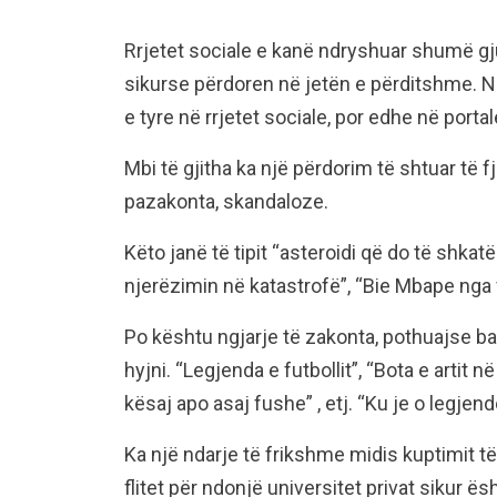
Rrjetet sociale e kanë ndryshuar shumë gj
sikurse përdoren në jetën e përditshme. N
e tyre në rrjetet sociale, por edhe në porta
Mbi të gjitha ka një përdorim të shtuar të f
pazakonta, skandaloze.
Këto janë të tipit “asteroidi që do të shkatë
njerëzimin në katastrofë”, “Bie Mbape nga fro
Po kështu ngjarje të zakonta, pothuajse b
hyjni. “Legjenda e futbollit”, “Bota e artit n
kësaj apo asaj fushe” , etj. “Ku je o legjend
Ka një ndarje të frikshme midis kuptimit të
flitet për ndonjë universitet privat sikur ësh