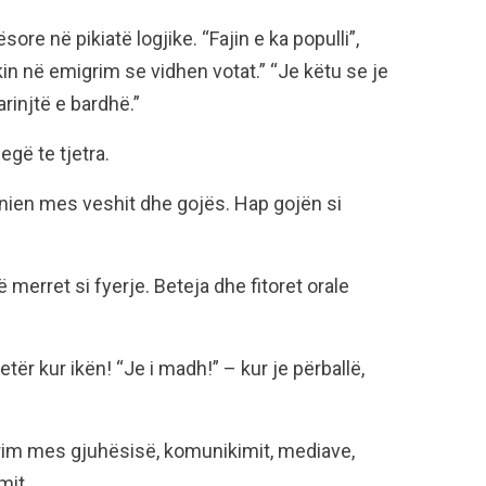
ore në pikiatë logjike. “Fajin e ka populli”,
Ikin në emigrim se vidhen votat.” “Je këtu se je
 arinjtë e bardhë.”
egë te tjetra.
nien mes veshit dhe gojës. Hap gojën si
ë merret si fyerje. Beteja dhe fitoret orale
etër kur ikën! “Je i madh!” – kur je përballë,
prim mes gjuhësisë, komunikimit, mediave,
mit.