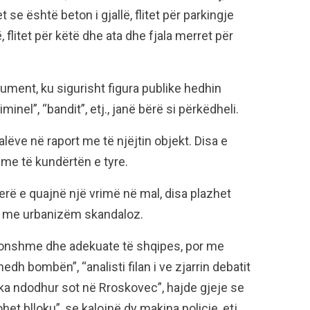
et se është beton i gjallë, flitet për parkingje
 flitet për këtë dhe ata dhe fjala merret për
ument, ku sigurisht figura publike hedhin
iminel”, “bandit”, etj., janë bërë si përkëdheli.
alëve në raport me të njëjtin objekt. Disa e
ë me të kundërtën e tyre.
jerë e quajnë një vrimë në mal, disa plazhet
na me urbanizëm skandaloz.
konshme dhe adekuate të shqipes, por me
edh bombën”, “analisti filan i ve zjarrin debatit
 ka ndodhur sot në Rroskovec”, hajde gjeje se
et blloku”, se kalojnë dy makina policie, etj,