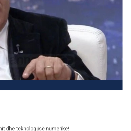
nit dhe teknologjisë numerike!