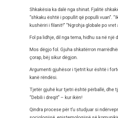
Shkakësia ka dalë nga shinat. Fjalitë shkakës
“shkaku është i popullit që populli vuan”. “
kushëriri i filanit!” “Ngrohja globale po vret
Fol pa lidhje, dil nga tema, hidhu sa në një d
Mos dëgjo fol. Gjuha shkatërron marrëdhë
çorap, bëj sikur dëgjon.
Argumenti gjuhësor i tjetrit kur është i fort
kanë rëndësi.
Tjetër gjuhë kur tjetri është përballë, dhe tj
“Debili i dreqit” – kur ikën!
Qindra procese për t’u studjuar si ndërve
sociologjisë, epistemologjisë së komuniki