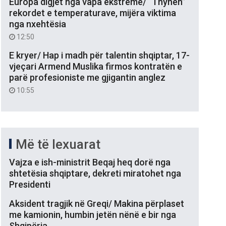
Europa digjet nga vapa ekstreme/ “Thyhen”
rekordet e temperaturave, mijëra viktima
nga nxehtësia
12:50
E kryer/ Hap i madh për talentin shqiptar, 17-
vjeçari Armend Muslika firmos kontratën e
parë profesioniste me gjigantin anglez
10:55
Më të lexuarat
Vajza e ish-ministrit Beqaj heq dorë nga
shtetësia shqiptare, dekreti miratohet nga
Presidenti
Aksident tragjik në Greqi/ Makina përplaset
me kamionin, humbin jetën nënë e bir nga
Shqipëria