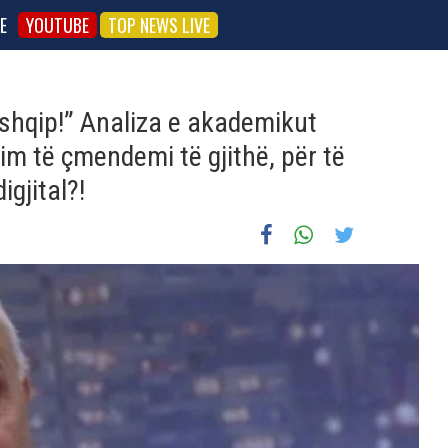
E
YOUTUBE
TOP NEWS LIVE
 shqip!” Analiza e akademikut
m të çmendemi të gjithë, për të
gjital?!