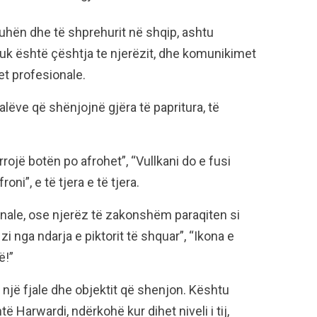
uhën dhe të shprehurit në shqip, ashtu
uk është çështja te njerëzit, dhe komunikimet
let profesionale.
jalëve që shënjojnë gjëra të papritura, të
rrojë botën po afrohet”, “Vullkani do e fusi
ni”, e të tjera e të tjera.
anale, ose njerëz të zakonshëm paraqiten si
ë zi nga ndarja e piktorit të shquar”, “Ikona e
ë!”
 një fjale dhe objektit që shenjon. Kështu
të Harwardi, ndërkohë kur dihet niveli i tij,