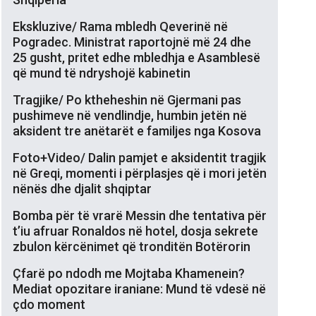
Ekskluzive/ Rama mbledh Qeverinë në
Pogradec. Ministrat raportojnë më 24 dhe
25 gusht, pritet edhe mbledhja e Asamblesë
që mund të ndryshojë kabinetin
Tragjike/ Po ktheheshin në Gjermani pas
pushimeve në vendlindje, humbin jetën në
aksident tre anëtarët e familjes nga Kosova
Foto+Video/ Dalin pamjet e aksidentit tragjik
në Greqi, momenti i përplasjes që i mori jetën
nënës dhe djalit shqiptar
Bomba për të vrarë Messin dhe tentativa për
t’iu afruar Ronaldos në hotel, dosja sekrete
zbulon kërcënimet që tronditën Botërorin
Çfarë po ndodh me Mojtaba Khamenein?
Mediat opozitare iraniane: Mund të vdesë në
çdo moment