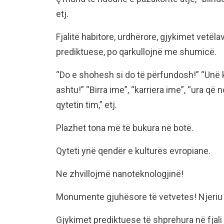
etj.
Fjalitë habitore, urdhërore, gjykimet vetë
prediktuese, po qarkullojnë me shumicë.
“Do e shohesh si do të përfundosh!” “Unë 
ashtu!” “Birra ime”, “karriera ime”, “ura që 
qytetin tim,” etj.
Plazhet tona më të bukura në botë.
Qyteti ynë qendër e kulturës evropiane.
Ne zhvillojmë nanoteknologjinë!
Monumente gjuhësore të vetvetes! Njeriu
Gjykimet prediktuese të shprehura në fjali ga