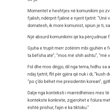
Momentet e heshtjes në komunikim po zv
fjalish, ndërprit fjalinë e njerit tjetrit: “Un
domatesh, ik more komunist, spiun je ti, sa
Një absurd komunikimi që ka përçudnuar fja
Gjuha e trupit merr zotërim mbi gjuhën e fol
ta bëfsha atë”, “mos më shih ashtu”, “më v
Fol dhe mos dëgjo, dil nga tema, hidhu sa a
ndaj tjetrit, flit për gjëra që nuk i di, “kush
“po ç’do bëhet me presidentin korean”, gjith
Dalje nga konteksti i marrëdhënies mes të f
kontekste konkrete, zgjerohet e folura metaf
është prishur, fajin e ka tiktoku.”