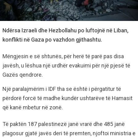
Ndërsa Izraeli dhe Hezbollahu po luftojnë në Liban,
konflikti në Gaza po vazhdon gjithashtu.
Mëngjesin e së shtunës, për herë të parë pas disa
javësh, u lëshua një urdhër evakuimi për një pjesë të
Gazës qendrore.
Një paralajmërim i IDF tha se është i përgatitur të
përdorë forcë të madhe kundër ushtarëve të Hamasit
që kanë mbetur në zonë.
Të paktën 187 palestinezë janë vrarë dhe 485 janë
plagosur gjatë javës deri të premten, njoftoi ministria e