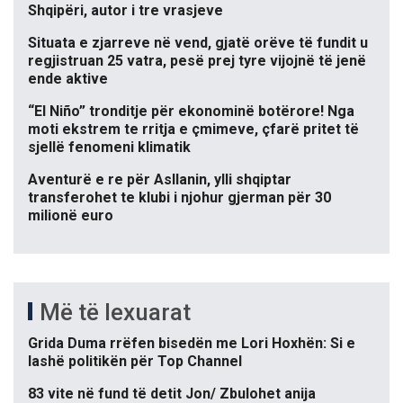
Shqipëri, autor i tre vrasjeve
Situata e zjarreve në vend, gjatë orëve të fundit u
regjistruan 25 vatra, pesë prej tyre vijojnë të jenë
ende aktive
“El Niño” tronditje për ekonominë botërore! Nga
moti ekstrem te rritja e çmimeve, çfarë pritet të
sjellë fenomeni klimatik
Aventurë e re për Asllanin, ylli shqiptar
transferohet te klubi i njohur gjerman për 30
milionë euro
Më të lexuarat
Grida Duma rrëfen bisedën me Lori Hoxhën: Si e
lashë politikën për Top Channel
83 vite në fund të detit Jon/ Zbulohet anija