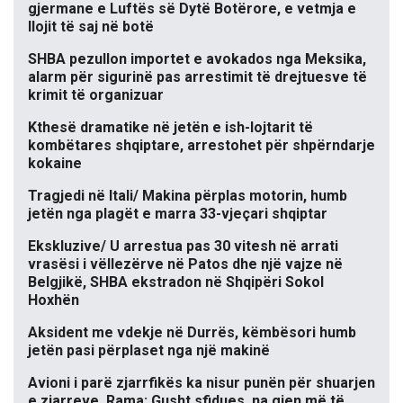
gjermane e Luftës së Dytë Botërore, e vetmja e
llojit të saj në botë
SHBA pezullon importet e avokados nga Meksika,
alarm për sigurinë pas arrestimit të drejtuesve të
krimit të organizuar
Kthesë dramatike në jetën e ish-lojtarit të
kombëtares shqiptare, arrestohet për shpërndarje
kokaine
Tragjedi në Itali/ Makina përplas motorin, humb
jetën nga plagët e marra 33-vjeçari shqiptar
Ekskluzive/ U arrestua pas 30 vitesh në arrati
vrasësi i vëllezërve në Patos dhe një vajze në
Belgjikë, SHBA ekstradon në Shqipëri Sokol
Hoxhën
Aksident me vdekje në Durrës, këmbësori humb
jetën pasi përplaset nga një makinë
Avioni i parë zjarrfikës ka nisur punën për shuarjen
e zjarreve, Rama: Gusht sfidues, na gjen më të