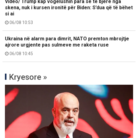
Video/ Trump kap vogëlushin para se të bjerë nga
skena, nuk i kursen ironitë për Biden: S’dua që të bëhet
si ai
06/08 10:53
Ukraina në alarm para dimrit, NATO premton mbrojtje
ajrore urgjente pas sulmeve me raketa ruse
06/08 10:45
Kryesore »