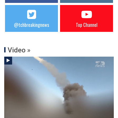
@tchbreakingnews
Top Channel
Video »