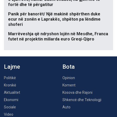
fortë dhe të përgatitur
Panik për banorët/ Një makinë shpërthen duke
ecur në zonën e Laprakës, shpëton pa lëndime
shoferi
Marrëveshja që ndryshon lojën në Mesdhe, Franca
futet në projektin miliarda euro Greqi-Qipro
Lajme
Bota
Politikë
Opinion
Kronikë
Koment
Aktualitet
Kosova dhe Rajoni
Ekonomi
Shkencë dhe Teknologji
Sociale
Auto
Video