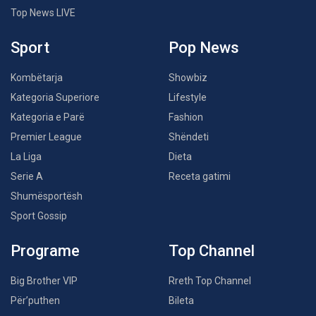
Top News LIVE
Sport
Pop News
Kombëtarja
Showbiz
Kategoria Superiore
Lifestyle
Kategoria e Parë
Fashion
Premier League
Shëndeti
La Liga
Dieta
Serie A
Receta gatimi
Shumësportësh
Sport Gossip
Programe
Top Channel
Big Brother VIP
Rreth Top Channel
Për’puthen
Bileta