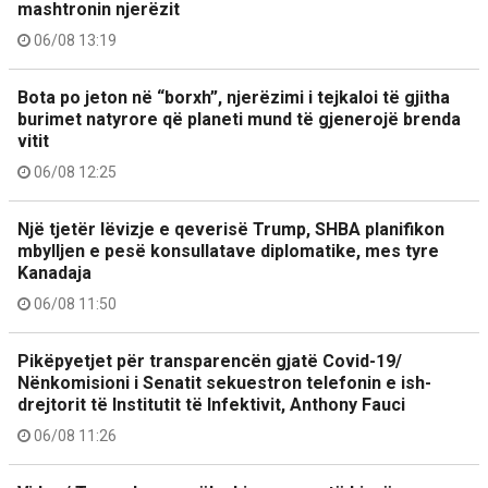
mashtronin njerëzit
06/08 13:19
Bota po jeton në “borxh”, njerëzimi i tejkaloi të gjitha
burimet natyrore që planeti mund të gjenerojë brenda
vitit
06/08 12:25
Një tjetër lëvizje e qeverisë Trump, SHBA planifikon
mbylljen e pesë konsullatave diplomatike, mes tyre
Kanadaja
06/08 11:50
Pikëpyetjet për transparencën gjatë Covid-19/
Nënkomisioni i Senatit sekuestron telefonin e ish-
drejtorit të Institutit të Infektivit, Anthony Fauci
06/08 11:26