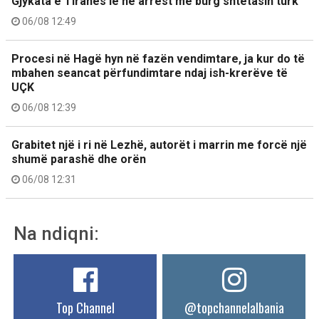
Gjykata e Tiranës lë në arrest me burg shtetasin turk
06/08 12:49
Procesi në Hagë hyn në fazën vendimtare, ja kur do të
mbahen seancat përfundimtare ndaj ish-krerëve të
UÇK
06/08 12:39
Grabitet një i ri në Lezhë, autorët i marrin me forcë një
shumë parashë dhe orën
06/08 12:31
Na ndiqni:
Top Channel
@topchannelalbania