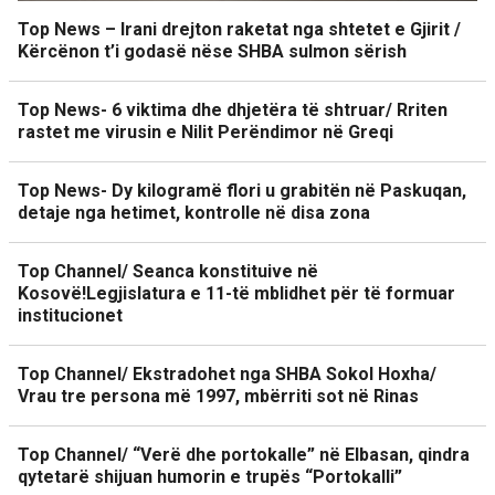
Top News – Irani drejton raketat nga shtetet e Gjirit /
Kërcënon t’i godasë nëse SHBA sulmon sërish
Top News- 6 viktima dhe dhjetëra të shtruar/ Rriten
rastet me virusin e Nilit Perëndimor në Greqi
Top News- Dy kilogramë flori u grabitën në Paskuqan,
detaje nga hetimet, kontrolle në disa zona
Top Channel/ Seanca konstituive në
Kosovë!Legjislatura e 11-të mblidhet për të formuar
institucionet
Top Channel/ Ekstradohet nga SHBA Sokol Hoxha/
Vrau tre persona më 1997, mbërriti sot në Rinas
Top Channel/ “Verë dhe portokalle” në Elbasan, qindra
qytetarë shijuan humorin e trupës “Portokalli”