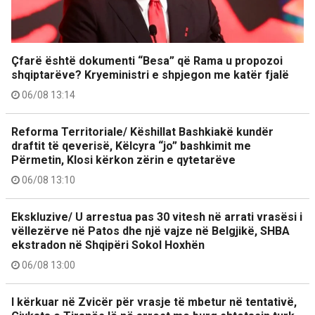
Çfarë është dokumenti “Besa” që Rama u propozoi
shqiptarëve? Kryeministri e shpjegon me katër fjalë
06/08 13:14
Reforma Territoriale/ Këshillat Bashkiakë kundër
draftit të qeverisë, Këlcyra “jo” bashkimit me
Përmetin, Klosi kërkon zërin e qytetarëve
06/08 13:10
Ekskluzive/ U arrestua pas 30 vitesh në arrati vrasësi i
vëllezërve në Patos dhe një vajze në Belgjikë, SHBA
ekstradon në Shqipëri Sokol Hoxhën
06/08 13:00
I kërkuar në Zvicër për vrasje të mbetur në tentativë,