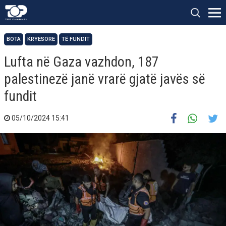
BOTA
KRYESORE
TË FUNDIT
Lufta në Gaza vazhdon, 187
palestinezë janë vrarë gjatë javës së
fundit
05/10/2024 15:41