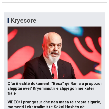
Kryesore
Çfarë është dokumenti “Besa” që Rama u propozoi
shqiptarëve? Kryeministri e shpjegon me katër
fjalë
VIDEO/ I prangosur dhe nën masa të rrepta sigurie,
momenti i ekstradimit të Sokol Hoxhës në