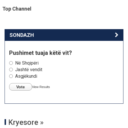
Top Channel
SONDAZH
Pushimet tuaja këtë vit?
Në Shqipëri
Jashtë vendit
Asgjëkundi
Vote
View Results
Kryesore »