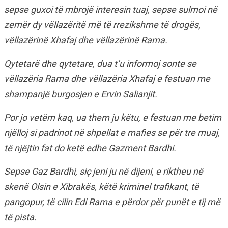
sepse guxoi të mbrojë interesin tuaj, sepse sulmoi në
zemër dy vëllazëritë më të rrezikshme të drogës,
vëllazërinë Xhafaj dhe vëllazërinë Rama.
Qytetarë dhe qytetare, dua t’u informoj sonte se
vëllazëria Rama dhe vëllazëria Xhafaj e festuan me
shampanjë burgosjen e Ervin Salianjit.
Por jo vetëm kaq, ua them ju këtu, e festuan me betim
njëlloj si padrinot në shpellat e mafies se për tre muaj,
të njëjtin fat do ketë edhe Gazment Bardhi.
Sepse Gaz Bardhi, siç jeni ju në dijeni, e riktheu në
skenë Olsin e Xibrakës, këtë kriminel trafikant, të
pangopur, të cilin Edi Rama e përdor për punët e tij më
të pista.