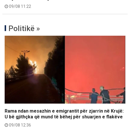
09/08 11:22
Politikë »
Rama ndan mesazhin e emigrantit për zjarrin në Krujë:
U bë gjithçka që mund të bëhej për shuarjen e flakëve
09/08 12:36