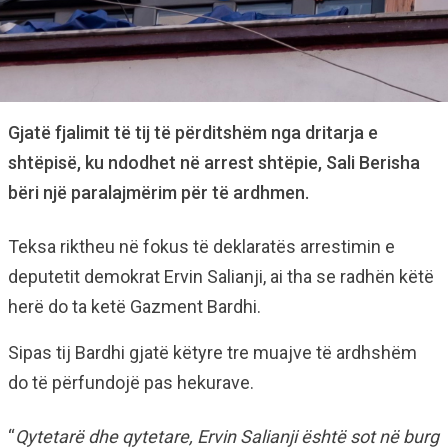
Gjatë fjalimit të tij të përditshëm nga dritarja e
shtëpisë, ku ndodhet në arrest shtëpie, Sali Berisha
bëri një paralajmërim për të ardhmen.
Teksa riktheu në fokus të deklaratës arrestimin e
deputetit demokrat Ervin Salianji, ai tha se radhën këtë
herë do ta ketë Gazment Bardhi.
Sipas tij Bardhi gjatë këtyre tre muajve të ardhshëm
do të përfundojë pas hekurave.
“
Qytetarë dhe qytetare, Ervin Salianji është sot në burg