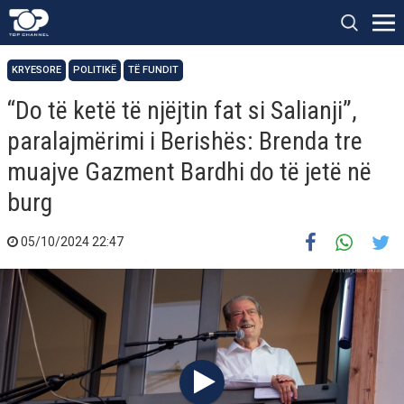
KRYESORE
POLITIKË
TË FUNDIT
“Do të ketë të njëjtin fat si Salianji”,
paralajmërimi i Berishës: Brenda tre
muajve Gazment Bardhi do të jetë në
burg
05/10/2024 22:47