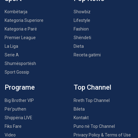
Kombëtarja
Showbiz
Kategoria Superiore
Lifestyle
Kategoria e Parë
Fashion
Premier League
Shëndeti
La Liga
Dieta
Serie A
Receta gatimi
Shumësportësh
Sport Gossip
Programe
Top Channel
Big Brother VIP
Rreth Top Channel
Për’puthen
Bileta
Shqipëria LIVE
Kontakt
Fiks Fare
Puno në Top Channel
Video
Privacy Policy & Terms of Use