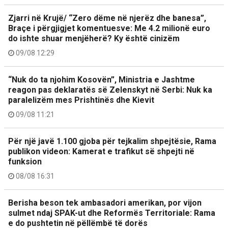
Zjarri në Krujë/ “Zero dëme në njerëz dhe banesa”,
Braçe i përgjigjet komentuesve: Me 4.2 milionë euro
do ishte shuar menjëherë? Ky është cinizëm
09/08 12:29
“Nuk do ta njohim Kosovën”, Ministria e Jashtme
reagon pas deklaratës së Zelenskyt në Serbi: Nuk ka
paralelizëm mes Prishtinës dhe Kievit
09/08 11:21
Për një javë 1.100 gjoba për tejkalim shpejtësie, Rama
publikon videon: Kamerat e trafikut së shpejti në
funksion
08/08 16:31
Berisha beson tek ambasadori amerikan, por vijon
sulmet ndaj SPAK-ut dhe Reformës Territoriale: Rama
e do pushtetin në pëllëmbë të dorës