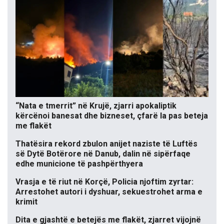
“Nata e tmerrit” në Krujë, zjarri apokaliptik
kërcënoi banesat dhe bizneset, çfarë la pas beteja
me flakët
Thatësira rekord zbulon anijet naziste të Luftës
së Dytë Botërore në Danub, dalin në sipërfaqe
edhe municione të pashpërthyera
Vrasja e të riut në Korçë, Policia njoftim zyrtar:
Arrestohet autori i dyshuar, sekuestrohet arma e
krimit
Dita e gjashtë e betejës me flakët, zjarret vijojnë