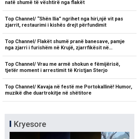
natë shumë të vështirë nga flakët
Top Channel/ “Shën Ilia” ngrihet nga hiri,një vit pas
zjarrit, restaurimi i kishës drejt përfundimit
Top Channel/ Flakët shumë pranë banesave, pamje
nga zjarri i furishëm në Krujë, zjarrfikësit në…
Top Channel/ Vrau me armë shokun e fëmijërisë,
tjetër moment i arrestimit të Kristjan Sterjo
Top Channel/ Kavaja në festë me Portokallinë! Humor,
muzikë dhe duartrokitje në shëtitore
Kryesore