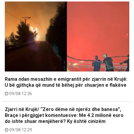
Rama ndan mesazhin e emigrantit për zjarrin në Krujë:
U bë gjithçka që mund të bëhej për shuarjen e flakëve
09/08 12:36
Zjarri në Krujë/ “Zero dëme në njerëz dhe banesa”,
Braçe i përgjigjet komentuesve: Me 4.2 milionë euro
do ishte shuar menjëherë? Ky është cinizëm
09/08 12:29