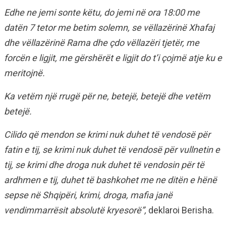
Edhe ne jemi sonte këtu, do jemi në ora 18:00 me
datën 7 tetor me betim solemn, se vëllazërinë Xhafaj
dhe vëllazërinë Rama dhe çdo vëllazëri tjetër, me
forcën e ligjit, me gërshërët e ligjit do t’i çojmë atje ku e
meritojnë.
Ka vetëm një rrugë për ne, betejë, betejë dhe vetëm
betejë.
Cilido që mendon se krimi nuk duhet të vendosë për
fatin e tij, se krimi nuk duhet të vendosë për vullnetin e
tij, se krimi dhe droga nuk duhet të vendosin për të
ardhmen e tij, duhet të bashkohet me ne ditën e hënë
sepse në Shqipëri, krimi, droga, mafia janë
vendimmarrësit absolutë kryesorë”,
deklaroi Berisha.