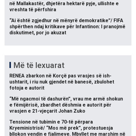
në Mallakastër, dhjetëra hektarë pyje, ullishte e
vreshta të përfshira
“Ai është zgjedhur në mënyrë demokratike”/ FIFA
shpërthen ndaj kritikave për Infantinon: I pranojmë
diskutimet, por jo akuzat
Më të lexuarat
RENEA zbarkon në Korçë pas vrasjes së ish-
ushtarit, i riu nuk gjendet në banesë, zbulohet
fotoja e autorit
“Më ngacmoi të dashurën”, vrau me armë shokun
e fëmijërisë, zbardhet dëshmia e autorit për
vrasjen e 21-vjeçarit Johan Zuko
Tensione në tubimin e 70-të përpara
Kryeministrisë/ “Mos më prek”, protestuesja
bllokon vendin e fjalimeve. Mbyllet me marshim në