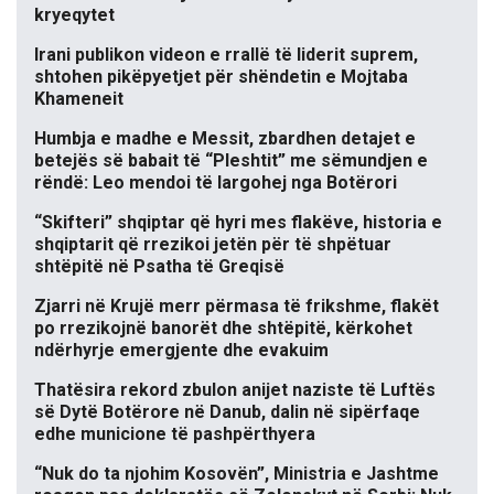
kryeqytet
Irani publikon videon e rrallë të liderit suprem,
shtohen pikëpyetjet për shëndetin e Mojtaba
Khameneit
Humbja e madhe e Messit, zbardhen detajet e
betejës së babait të “Pleshtit” me sëmundjen e
rëndë: Leo mendoi të largohej nga Botërori
“Skifteri” shqiptar që hyri mes flakëve, historia e
shqiptarit që rrezikoi jetën për të shpëtuar
shtëpitë në Psatha të Greqisë
Zjarri në Krujë merr përmasa të frikshme, flakët
po rrezikojnë banorët dhe shtëpitë, kërkohet
ndërhyrje emergjente dhe evakuim
Thatësira rekord zbulon anijet naziste të Luftës
së Dytë Botërore në Danub, dalin në sipërfaqe
edhe municione të pashpërthyera
“Nuk do ta njohim Kosovën”, Ministria e Jashtme