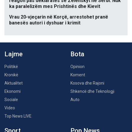
reagon pas deklaratës së Zelenskyt në Serbi: Nuk
ka paralelizëm mes Prishtinës dhe Kievit
Vrau 20-vjeçarin në Korçë, arrestohet pranë
banesës autori i dyshuar i krimit
Lajme
Bota
Politikë
Opinion
Kronikë
Koment
Aktualitet
Kosova dhe Rajoni
Ekonomi
Shkencë dhe Teknologji
Sociale
Auto
Video
Top News LIVE
Sport
Pop News