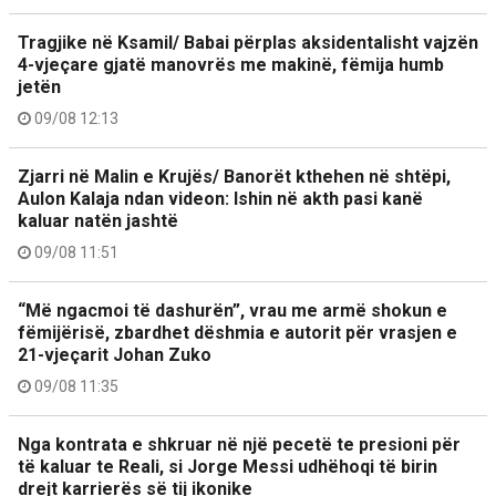
Tragjike në Ksamil/ Babai përplas aksidentalisht vajzën
4-vjeçare gjatë manovrës me makinë, fëmija humb
jetën
09/08 12:13
Zjarri në Malin e Krujës/ Banorët kthehen në shtëpi,
Aulon Kalaja ndan videon: Ishin në akth pasi kanë
kaluar natën jashtë
09/08 11:51
“Më ngacmoi të dashurën”, vrau me armë shokun e
fëmijërisë, zbardhet dëshmia e autorit për vrasjen e
21-vjeçarit Johan Zuko
09/08 11:35
Nga kontrata e shkruar në një pecetë te presioni për
të kaluar te Reali, si Jorge Messi udhëhoqi të birin
drejt karrierës së tij ikonike