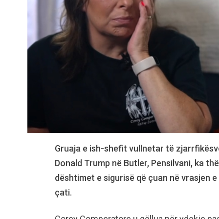
Gruaja e ish-shefit vullnetar të zjarrfikësv
Donald Trump në Butler, Pensilvani, ka t
dështimet e sigurisë që çuan në vrasjen e 
çati.
Corey Comperatore u qëllua për vdekje pasi 