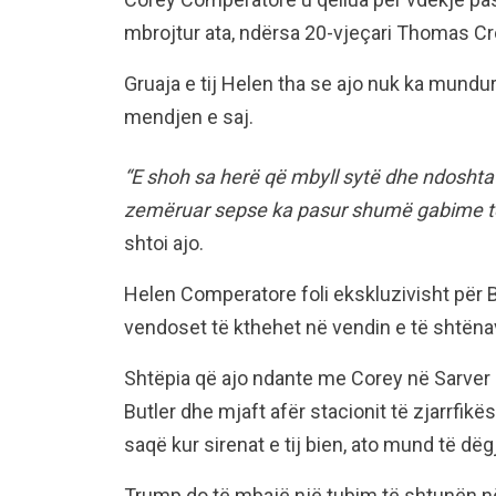
mbrojtur ata, ndërsa 20-vjeçari Thomas Cro
Gruaja e tij Helen tha se ajo nuk ka mundur 
mendjen e saj.
“E shoh sa herë që mbyll sytë dhe ndoshta 
zemëruar sepse ka pasur shumë gabime të 
shtoi ajo.
Helen Comperatore foli ekskluzivisht për 
vendoset të kthehet në vendin e të shtëna
Shtëpia që ajo ndante me Corey në Sarver 
Butler dhe mjaft afër stacionit të zjarrfikës
saqë kur sirenat e tij bien, ato mund të dë
Trump do të mbajë një tubim të shtunën në 