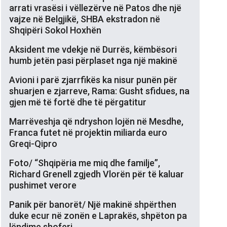
arrati vrasësi i vëllezërve në Patos dhe një
vajze në Belgjikë, SHBA ekstradon në
Shqipëri Sokol Hoxhën
Aksident me vdekje në Durrës, këmbësori
humb jetën pasi përplaset nga një makinë
Avioni i parë zjarrfikës ka nisur punën për
shuarjen e zjarreve, Rama: Gusht sfidues, na
gjen më të fortë dhe të përgatitur
Marrëveshja që ndryshon lojën në Mesdhe,
Franca futet në projektin miliarda euro
Greqi-Qipro
Foto/ “Shqipëria me miq dhe familje”,
Richard Grenell zgjedh Vlorën për të kaluar
pushimet verore
Panik për banorët/ Një makinë shpërthen
duke ecur në zonën e Laprakës, shpëton pa
lëndime shoferi