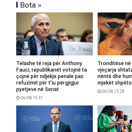
Bota »
Telashe të reja për Anthony
Tronditëse në 
Fauci, republikanët votojnë ta
vjeçarja shtatz
çojnë për ndjekje penale pas
nëntë dhe hum
refuzimit për t’iu përgjigjur
mjekët shpëtoj
pyetjeve në Senat
06/08 15:28
06/08 15:31