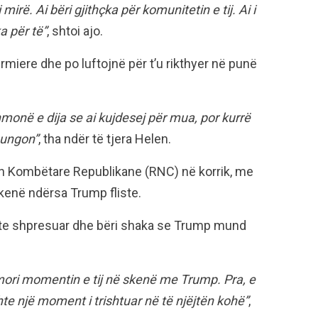
mirë. Ai bëri gjithçka për komunitetin e tij. Ai i
ka për të”
, shtoi ajo.
fermiere dhe po luftojnë për t’u rikthyer në punë
hmonë e dija se ai kujdesej për mua, por kurrë
mungon”
, tha ndër të tjera Helen.
 Kombëtare Republikane (RNC) në korrik, me
skenë ndërsa Trump fliste.
shte shpresuar dhe bëri shaka se Trump mund
ori momentin e tij në skenë me Trump. Pra, e
shte një moment i trishtuar në të njëjtën kohë”
,