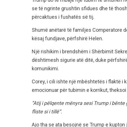
se të ngrinte grushtin sfidues dhe të thosh
përcaktues i fushatës së tij.
Shumë anëtarë të familjes Comperatore do 
kësaj fundjave, përfshirë Helen.
Një rishikim i brendshëm i Shërbimit Sekret
dështimesh sigurie atë ditë, duke përfshirë
komunikimi.
Corey, i cili ishte një mbështetës i flaktë i 
emocionuar për tubimin e korrikut, theksoi 
“Atij i pëlqente mënyra sesi Trump i bënte 
fliste si i tillë”.
Ajo tha se ata besojnë se Trump e kupton je