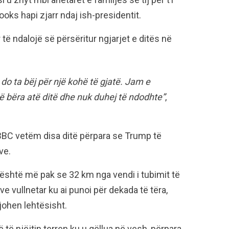
oks hapi zjarr ndaj ish-presidentit.
të ndalojë së përsëritur ngjarjet e ditës në
do ta bëj për një kohë të gjatë. Jam e
bëra atë ditë dhe nuk duhej të ndodhte”
,
BBC vetëm disa ditë përpara se Trump të
ve.
është më pak se 32 km nga vendi i tubimit të
ve vullnetar ku ai punoi për dekada të tëra,
gjohen lehtësisht.
të njëjtin terren ku u qëllua në vesh, përpara