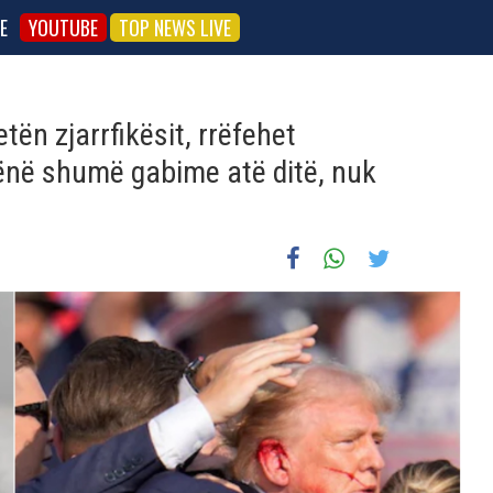
E
YOUTUBE
TOP NEWS LIVE
tën zjarrfikësit, rrëfehet
ënë shumë gabime atë ditë, nuk