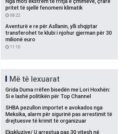
Nga moti ekstrem te rritja e çmimeve, çfarë
pritet të sjellë fenomeni klimatik
08:22
Aventurë e re për Asllanin, ylli shqiptar
transferohet te klubi i njohur gjerman për 30
milionë euro
11:10
Më të lexuarat
Grida Duma rrëfen bisedën me Lori Hoxhën:
Si e lashë politikën për Top Channel
SHBA pezullon importet e avokados nga
Meksika, alarm për sigurinë pas arrestimit të
drejtuesve të krimit të organizuar
Ekskluzive/ U arrestua pas 30 vitesh në