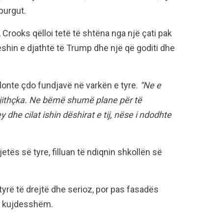
burgut.
 Crooks qëlloi tetë të shtëna nga një çati pak
veshin e djathtë të Trump dhe një që goditi dhe
 kalonte çdo fundjavë në varkën e tyre.
“Ne e
jithçka. Ne bëmë shumë plane për të
dhe cilat ishin dëshirat e tij, nëse i ndodhte
 jetës së tyre, filluan të ndiqnin shkollën së
tyrë të drejtë dhe serioz, por pas fasadës
 i kujdesshëm.