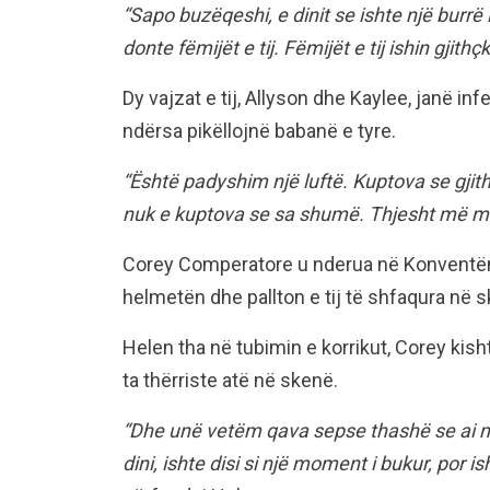
“Sapo buzëqeshi, e dinit se ishte një burrë i 
donte fëmijët e tij. Fëmijët e tij ishin gjithç
Dy vajzat e tij, Allyson dhe Kaylee, janë in
ndërsa pikëllojnë babanë e tyre.
“Është padyshim një luftë. Kuptova se gjit
nuk e kuptova se sa shumë. Thjesht më 
Corey Comperatore u nderua në Konventën
helmetën dhe pallton e tij të shfaqura në 
Helen tha në tubimin e korrikut, Corey ki
ta thërriste atë në skenë.
“Dhe unë vetëm qava sepse thashë se ai m
dini, ishte disi si një moment i bukur, por i