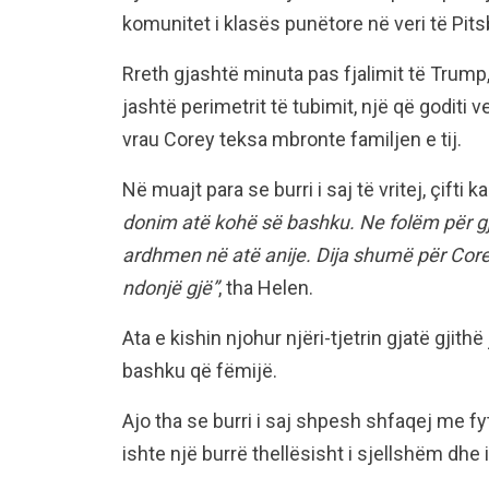
komunitet i klasës punëtore në veri të Pits
Rreth gjashtë minuta pas fjalimit të Trump,
jashtë perimetrit të tubimit, një që goditi 
vrau Corey teksa mbronte familjen e tij.
Në muajt para se burri i saj të vritej, çifti
donim atë kohë së bashku. Ne folëm për g
ardhmen në atë anije. Dija shumë për Corey 
ndonjë gjë”
, tha Helen.
Ata e kishin njohur njëri-tjetrin gjatë gjithë
bashku që fëmijë.
Ajo tha se burri i saj shpesh shfaqej me fy
ishte një burrë thellësisht i sjellshëm dhe