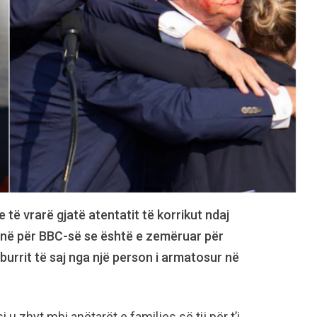
e të vrarë gjatë atentatit të korrikut ndaj
hënë për BBC-së se është e zemëruar për
burrit të saj nga një person i armatosur në
u zhyt mbi anëtarët e familjes së tij për t’i