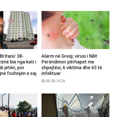
Britani/ 38-
Alarm në Greqi, virusi i Nilit
ënë bie nga kati i
Perëndimor përhapet me
b jetën, por
shpejtësi, 6 viktima dhe 65 të
në foshnjën e saj
infektuar
06/08 14:26