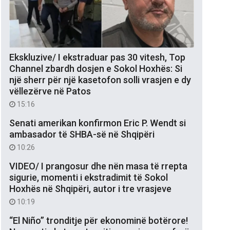
Ekskluzive/ I ekstraduar pas 30 vitesh, Top
Channel zbardh dosjen e Sokol Hoxhës: Si
një sherr për një kasetofon solli vrasjen e dy
vëllezërve në Patos
15:16
Senati amerikan konfirmon Eric P. Wendt si
ambasador të SHBA-së në Shqipëri
10:26
VIDEO/ I prangosur dhe nën masa të rrepta
sigurie, momenti i ekstradimit të Sokol
Hoxhës në Shqipëri, autor i tre vrasjeve
10:19
“El Niño” tronditje për ekonominë botërore!