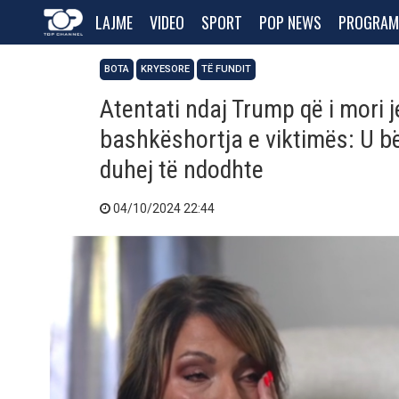
LAJME
VIDEO
SPORT
POP NEWS
PROGRAM
BOTA
KRYESORE
TË FUNDIT
Atentati ndaj Trump që i mori je
bashkëshortja e viktimës: U b
duhej të ndodhte
04/10/2024 22:44