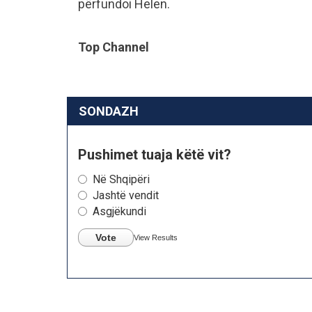
përfundoi Helen.
Top Channel
SONDAZH
Pushimet tuaja këtë vit?
Në Shqipëri
Jashtë vendit
Asgjëkundi
Vote
View Results