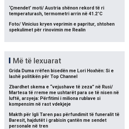
‘Çmendet’ moti/ Austria shënon rekord të ri
temperaturash, termometri arrin në 41.2°C
Foto/ Vinicius kryen veprimin e papritur, shtohen
spekulimet për rinovimin me Realin
Më të lexuarat
Grida Duma rrëfen bisedën me Lori Hoxhën: Si e
lashë politikën për Top Channel
Zbardhet skema e “vejushave të zeza” në Rusi/
Martesa të rreme me ushtarët para se të nisen në
luftë, arsyeja: Përfitimi i miliona rublave si
kompensim në rast vdekjeje
Makth për Igli Taren pas përfundimit të funeralit të
Baresit, hajdutët i grabisin çantën me sendet
personale në tren