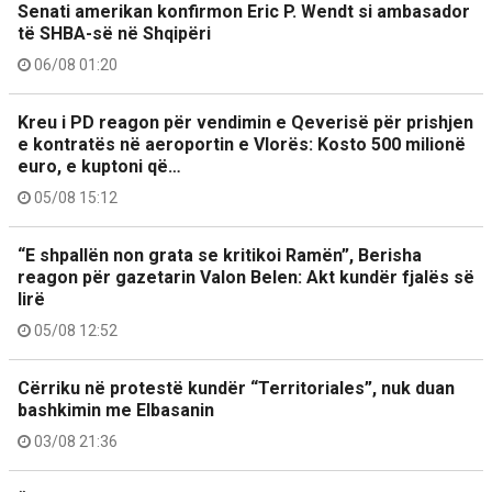
Senati amerikan konfirmon Eric P. Wendt si ambasador
të SHBA-së në Shqipëri
06/08 01:20
Kreu i PD reagon për vendimin e Qeverisë për prishjen
e kontratës në aeroportin e Vlorës: Kosto 500 milionë
euro, e kuptoni që…
05/08 15:12
“E shpallën non grata se kritikoi Ramën”, Berisha
reagon për gazetarin Valon Belen: Akt kundër fjalës së
lirë
05/08 12:52
Cërriku në protestë kundër “Territoriales”, nuk duan
bashkimin me Elbasanin
03/08 21:36