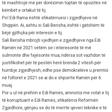
të mashtrojë më për dorëzimin toptan të opozitës në
këmbët e ortakut të tij.
Po! Edi Rama është shkatërruesi i zgjedhjeve në
Shqipëri. Ai, ashtu si Sali Berisha, është i gatshëm të
bëjë gjithçka për interesin e tij.
Sali Berisha mbrojti vjedhjen e zgjedhjeve nga Edi
Ramën në 2021 vetëm se i interesonte të më
sulmonte dhe fajësonte mua, ndërsa sot vazhdon të
justifikohet për të pestën herë brenda 2 vitesh për
humbje zgjedhjesh, edhe pse demokratëve u premtoi
në foltoret e 2021 se ai do e shporrte Ramën për 6
muaj.
Por u ul në prehrin e Edi Ramës, amnistoi me votat e tij
të korruptuarit e Edi Ramës, shkatërroi Reformën
Zgjedhore, gënjeu se do të merrte qeveri teknike e të