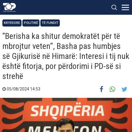
KRYESORE
POLITIKË
TË FUNDIT
“Berisha ka shitur demokratët për të
mbrojtur veten”, Basha pas humbjes
së Gjikurisë në Himarë: Interesi i tij nuk
është fitorja, por përdorimi i PD-së si
strehë
05/08/2024 14:53