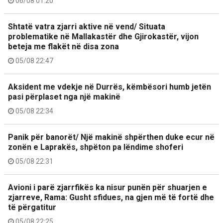
06/08 01:20
Shtatë vatra zjarri aktive në vend/ Situata
problematike në Mallakastër dhe Gjirokastër, vijon
beteja me flakët në disa zona
05/08 22:47
Aksident me vdekje në Durrës, këmbësori humb jetën
pasi përplaset nga një makinë
05/08 22:34
Panik për banorët/ Një makinë shpërthen duke ecur në
zonën e Laprakës, shpëton pa lëndime shoferi
05/08 22:31
Avioni i parë zjarrfikës ka nisur punën për shuarjen e
zjarreve, Rama: Gusht sfidues, na gjen më të fortë dhe
të përgatitur
05/08 22:25