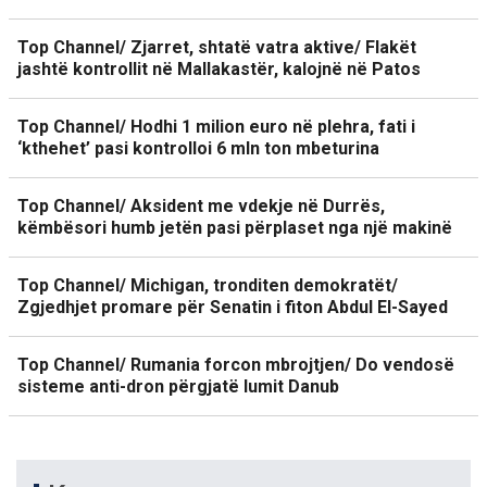
Top Channel/ Zjarret, shtatë vatra aktive/ Flakët
jashtë kontrollit në Mallakastër, kalojnë në Patos
Top Channel/ Hodhi 1 milion euro në plehra, fati i
‘kthehet’ pasi kontrolloi 6 mln ton mbeturina
Top Channel/ Aksident me vdekje në Durrës,
këmbësori humb jetën pasi përplaset nga një makinë
Top Channel/ Michigan, tronditen demokratët/
Zgjedhjet promare për Senatin i fiton Abdul El-Sayed
Top Channel/ Rumania forcon mbrojtjen/ Do vendosë
sisteme anti-dron përgjatë lumit Danub