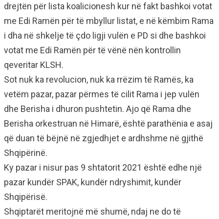
drejtën për lista koalicionesh kur në fakt bashkoi votat
me Edi Ramën për të mbyllur listat, e në këmbim Rama
i dha në shkelje të çdo ligji vulën e PD si dhe bashkoi
votat me Edi Ramën për të vënë nën kontrollin
qeveritar KLSH.
Sot nuk ka revolucion, nuk ka rrëzim të Ramës, ka
vetëm pazar, pazar përmes të cilit Rama i jep vulën
dhe Berisha i dhuron pushtetin. Ajo që Rama dhe
Berisha orkestruan në Himarë, është parathënia e asaj
që duan të bëjnë në zgjedhjet e ardhshme në gjithë
Shqipërinë.
Ky pazar i nisur pas 9 shtatorit 2021 është edhe një
pazar kundër SPAK, kundër ndryshimit, kundër
Shqipërisë.
Shqiptarët meritojnë më shumë, ndaj ne do të