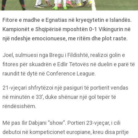
Fitore e madhe e Egnatias në kryeqytetin e Islandës.
Kampionët e Shqipërisë mposhtën 0-1 Vikingurin në
një ndeshje emocionuese, me ritëm dhe plot raste.
Joel, sulmuesi nga Bregu i Fildishtë, realizoi golin e
fitores për skuadrën e Edlir Tetovës në duelin e parë të
raundit të dytë në Conference League.
21-vjeçari shfrytëzoi një pasiguri të portierit vendas
në minutën e 33’, duke shënuar një gol tepër të
rëndësishëm.
Më pas Ilir Dabjani “show”. Portieri 23-vjeçar, i cili
debutoi në kompeticionet europiane, kreu disa pritje