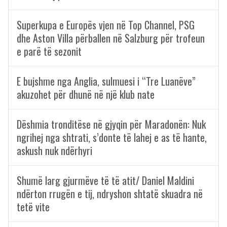
Superkupa e Europës vjen në Top Channel, PSG
dhe Aston Villa përballen në Salzburg për trofeun
e parë të sezonit
E bujshme nga Anglia, sulmuesi i “Tre Luanëve”
akuzohet për dhunë në një klub nate
Dëshmia tronditëse në gjyqin për Maradonën: Nuk
ngrihej nga shtrati, s’donte të lahej e as të hante,
askush nuk ndërhyri
Shumë larg gjurmëve të të atit/ Daniel Maldini
ndërton rrugën e tij, ndryshon shtatë skuadra në
tetë vite