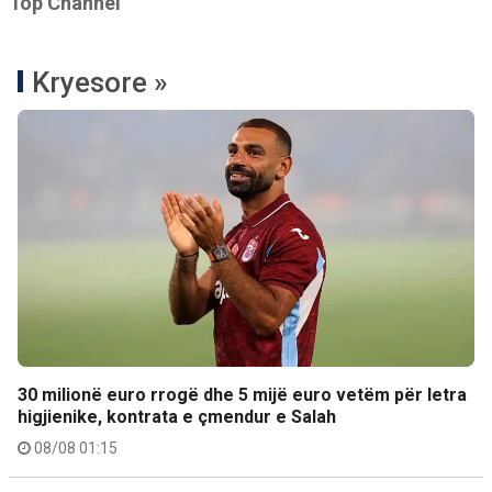
Top Channel
Kryesore »
30 milionë euro rrogë dhe 5 mijë euro vetëm për letra
higjienike, kontrata e çmendur e Salah
08/08 01:15