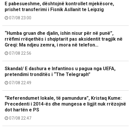
E pabesueshme, dështojnë kontrollet mjekësore,
prishet transferimi i Fisnik Asllanit te Leipzig
07/08 23:00
“Humba gruan dhe djalin, ishin nisur për në punë”,
rrëfimi rrëqethës i shqiptarit pas aksidentit tragjik në
Greqi: Ma ndjeu zemra, i mora në telefon…
07/08 22:56
Skandal/ E dashura e Infantinos u pagua nga UEFA,
pretendimi tronditës i “The Telegraph”
07/08 22:49
“Referendumet lokale, të pamundura”, Kristaq Kume:
Precedenti i 2014-ës dhe mungesa e ligjit nuk rrëzojnë
dot hartën e PS
07/08 22:47