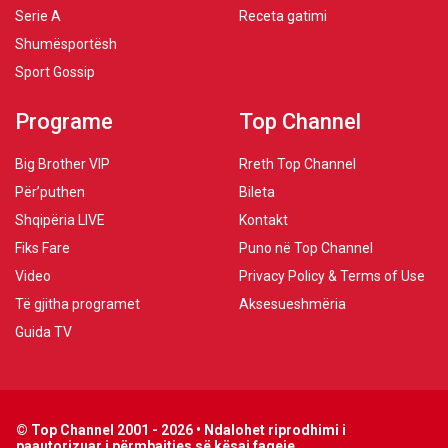
Serie A
Receta gatimi
Shumësportësh
Sport Gossip
Programe
Top Channel
Big Brother VIP
Rreth Top Channel
Për’puthen
Bileta
Shqipëria LIVE
Kontakt
Fiks Fare
Puno në Top Channel
Video
Privacy Policy & Terms of Use
Të gjitha programet
Aksesueshmëria
Guida TV
© Top Channel 2001 - 2026 • Ndalohet riprodhimi i
paautorizuar i përmbajtjes së kësaj faqeje.