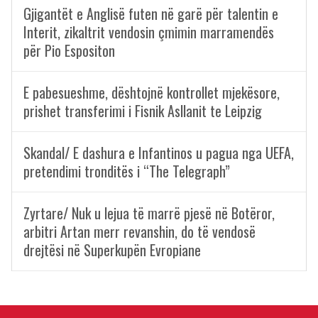
Gjigantët e Anglisë futen në garë për talentin e
Interit, zikaltrit vendosin çmimin marramendës
për Pio Espositon
E pabesueshme, dështojnë kontrollet mjekësore,
prishet transferimi i Fisnik Asllanit te Leipzig
Skandal/ E dashura e Infantinos u pagua nga UEFA,
pretendimi tronditës i “The Telegraph”
Zyrtare/ Nuk u lejua të marrë pjesë në Botëror,
arbitri Artan merr revanshin, do të vendosë
drejtësi në Superkupën Evropiane