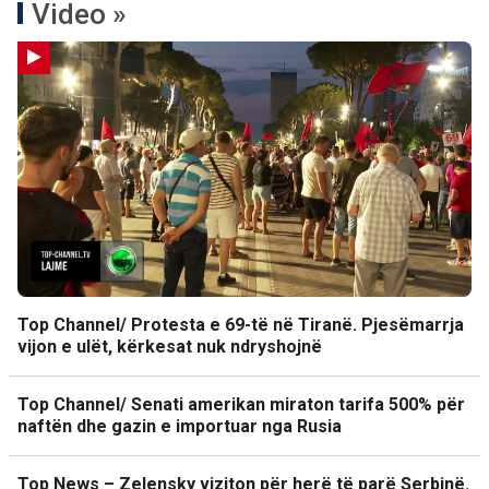
Video »
Top Channel/ Protesta e 69-të në Tiranë. Pjesëmarrja
vijon e ulët, kërkesat nuk ndryshojnë
Top Channel/ Senati amerikan miraton tarifa 500% për
naftën dhe gazin e importuar nga Rusia
Top News – Zelensky viziton për herë të parë Serbinë.