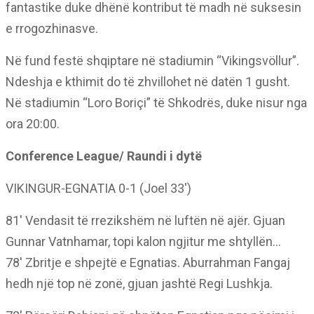
fantastike duke dhënë kontribut të madh në suksesin
e rrogozhinasve.
Në fund festë shqiptare në stadiumin “Vikingsvöllur”.
Ndeshja e kthimit do të zhvillohet në datën 1 gusht.
Në stadiumin “Loro Boriçi” të Shkodrës, duke nisur nga
ora 20:00.
Conference League/ Raundi i dytë
VIKINGUR-EGNATIA 0-1 (Joel 33′)
81′ Vendasit të rrezikshëm në luftën në ajër. Gjuan
Gunnar Vatnhamar, topi kalon ngjitur me shtyllën…
78′ Zbritje e shpejtë e Egnatias. Aburrahman Fangaj
hedh një top në zonë, gjuan jashtë Regi Lushkja.