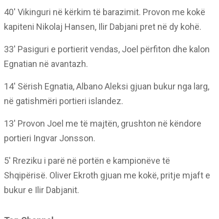
40′ Vikinguri në kërkim të barazimit. Provon me kokë
kapiteni Nikolaj Hansen, Ilir Dabjani pret në dy kohë.
33′ Pasiguri e portierit vendas, Joel përfiton dhe kalon
Egnatian në avantazh.
14′ Sërish Egnatia, Albano Aleksi gjuan bukur nga larg,
në gatishmëri portieri islandez.
13′ Provon Joel me të majtën, grushton në këndore
portieri Ingvar Jonsson.
5′ Rreziku i parë në portën e kampionëve të
Shqipërisë. Oliver Ekroth gjuan me kokë, pritje mjaft e
bukur e Ilir Dabjanit.