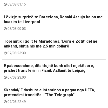
08/08 01:15
Lëvizje surprizë te Barcelona, Ronald Araujo kalon me
huazim te Liverpool
08/08 00:03
Topi mitik i golit të Maradonës, ‘Dora e Zotit’ del në
ankand, shitja nis me 2.5 mln dollarë
07/08 23:30
E pabesueshme, dështojnë kontrollet mjekësore,
prishet transferimi i Fisnik Asllanit te Leipzig
07/08 23:00
Skandal/ E dashura e Infantinos u pagua nga UEFA,
pretendimi tronditës i “The Telegraph”
07/08 22:49