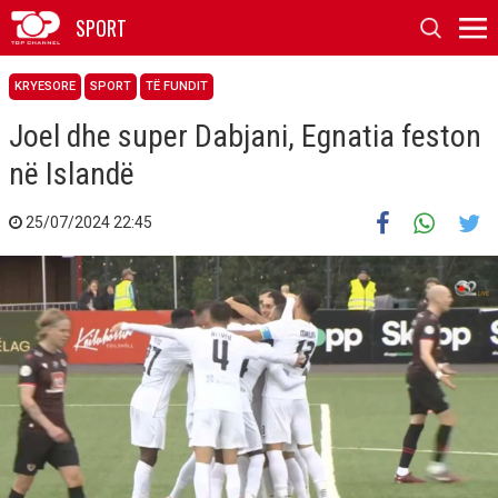
SPORT
KRYESORE
SPORT
TË FUNDIT
Joel dhe super Dabjani, Egnatia feston
në Islandë
25/07/2024 22:45