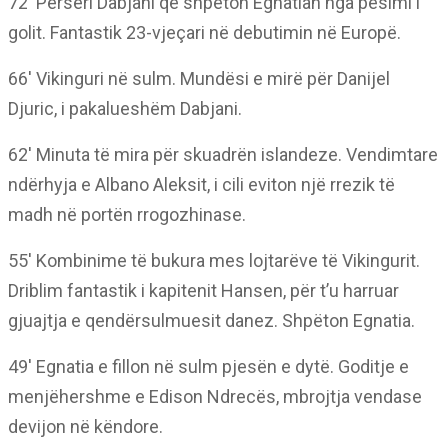
72′ Përsëri Dabjani që shpëton Egnatian nga pësimi i
golit. Fantastik 23-vjeçari në debutimin në Europë.
66′ Vikinguri në sulm. Mundësi e mirë për Danijel
Djuric, i pakalueshëm Dabjani.
62′ Minuta të mira për skuadrën islandeze. Vendimtare
ndërhyja e Albano Aleksit, i cili eviton një rrezik të
madh në portën rrogozhinase.
55′ Kombinime të bukura mes lojtarëve të Vikingurit.
Driblim fantastik i kapitenit Hansen, për t’u harruar
gjuajtja e qendërsulmuesit danez. Shpëton Egnatia.
49′ Egnatia e fillon në sulm pjesën e dytë. Goditje e
menjëhershme e Edison Ndrecës, mbrojtja vendase
devijon në këndore.