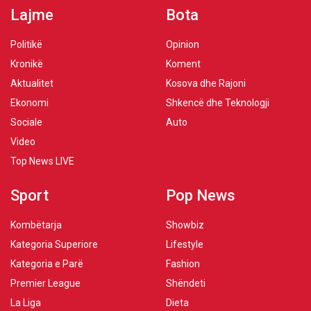
Lajme
Bota
Politikë
Opinion
Kronikë
Koment
Aktualitet
Kosova dhe Rajoni
Ekonomi
Shkencë dhe Teknologji
Sociale
Auto
Video
Top News LIVE
Sport
Pop News
Kombëtarja
Showbiz
Kategoria Superiore
Lifestyle
Kategoria e Parë
Fashion
Premier League
Shëndeti
La Liga
Dieta