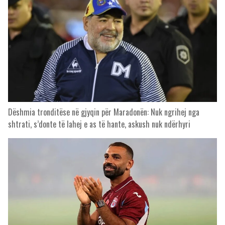
Dëshmia tronditëse në gjyqin për Maradonën: Nuk ngrihej nga
shtrati, s’donte të lahej e as të hante, askush nuk ndërhyri