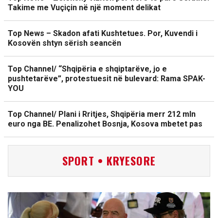
Takime me Vuçiçin në një moment delikat
Top News – Skadon afati Kushtetues. Por, Kuvendi i
Kosovën shtyn sërish seancën
Top Channel/ “Shqipëria e shqiptarëve, jo e
pushtetarëve”, protestuesit në bulevard: Rama SPAK-
YOU
Top Channel/ Plani i Rritjes, Shqipëria merr 212 mln
euro nga BE. Penalizohet Bosnja, Kosova mbetet pas
SPORT • KRYESORE