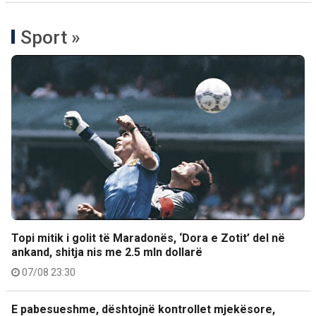
Sport »
Topi mitik i golit të Maradonës, ‘Dora e Zotit’ del në
ankand, shitja nis me 2.5 mln dollarë
07/08 23:30
E pabesueshme, dështojnë kontrollet mjekësore,