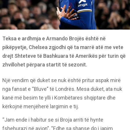
Teksa e ardhmja e Armando Brojës është në
pikëpyetje, Chelsea zgjodhi që ta marrë atë me vete
drejt Shteteve të Bashkuara të Amerikës për turin që
zhvillohet përpara startit të sezonit.
Një vendim që duket se nuk është pritur aspak mirë
nga fansat e “Bluve” të Londrës. Mesa duket, ata nuk
kanë më besim te ylli i Kombëtares shqiptare dhe
kërkojnë menjëherë largimin e tij.
“Jam ende i habitur se si Broja arriti të hynte
fshehurazi në avion”, “Edhe sa shanse do i japim