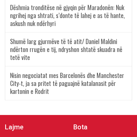
Dëshmia tronditëse në gjyqin për Maradonën: Nuk
ngrihej nga shtrati, s’donte të lahej e as të hante,
askush nuk ndërhyri
Shumë larg gjurmëve të të atit/ Daniel Maldini
ndërton rrugën e tij, ndryshon shtatë skuadra në
tetë vite
Nisin negociatat mes Barcelonës dhe Manchester
City-t, ja sa pritet të paguajnë katalanasit për
kartonin e Rodrit
Lajme
Bota