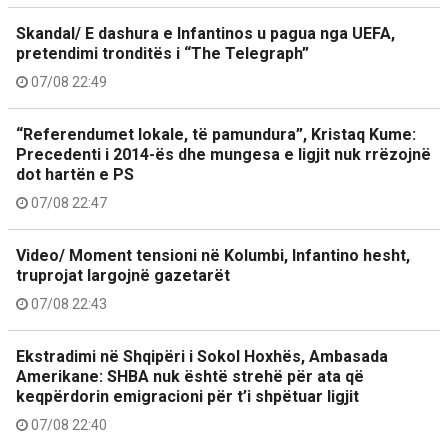
Skandal/ E dashura e Infantinos u pagua nga UEFA,
pretendimi tronditës i “The Telegraph”
07/08 22:49
“Referendumet lokale, të pamundura”, Kristaq Kume:
Precedenti i 2014-ës dhe mungesa e ligjit nuk rrëzojnë
dot hartën e PS
07/08 22:47
Video/ Moment tensioni në Kolumbi, Infantino hesht,
truprojat largojnë gazetarët
07/08 22:43
Ekstradimi në Shqipëri i Sokol Hoxhës, Ambasada
Amerikane: SHBA nuk është strehë për ata që
keqpërdorin emigracioni për t’i shpëtuar ligjit
07/08 22:40