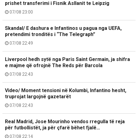
prishet transferimi i Fisnik Asllanit te Leipzig
07/08 23:00
Skandal/ E dashura e Infantinos u pagua nga UEFA,
pretendimi tronditës i “The Telegraph”
07/08 22:49
Liverpool hedh sytë nga Paris Saint Germain, ja shifra
e majme që ofrojnë The Reds për Barcola
07/08 22:43
Video/ Moment tensioni në Kolumbi, Infantino hesht,
truprojat largojnë gazetarët
07/08 22:43
Real Madrid, Jose Mourinho vendos rregulla të reja
për futbollistët, ja për çfarë bëhet fjalë…
07/08 22:14