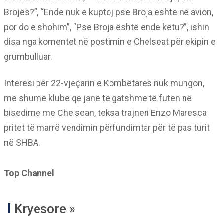
Brojës?”, “Ende nuk e kuptoj pse Broja është në avion,
por do e shohim”, “Pse Broja është ende këtu?”, ishin
disa nga komentet në postimin e Chelseat për ekipin e
grumbulluar.
Interesi për 22-vjeçarin e Kombëtares nuk mungon,
me shumë klube që janë të gatshme të futen në
bisedime me Chelsean, teksa trajneri Enzo Maresca
pritet të marrë vendimin përfundimtar për të pas turit
në SHBA.
Top Channel
Kryesore »