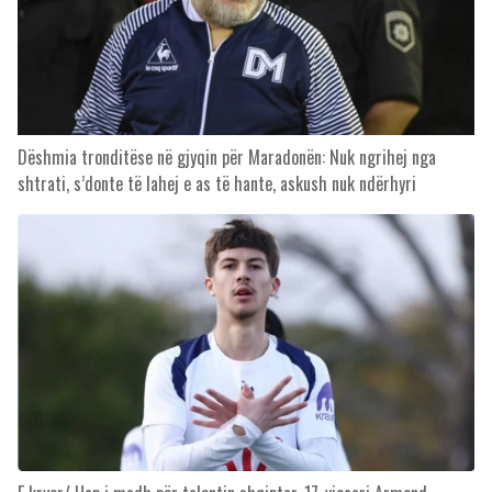
Dëshmia tronditëse në gjyqin për Maradonën: Nuk ngrihej nga
shtrati, s’donte të lahej e as të hante, askush nuk ndërhyri