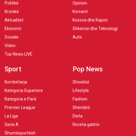
Politikë
Opinion
Kronikë
Koment
Aktualitet
Kosova dhe Rajoni
Ekonomi
Shkencë dhe Teknologji
Sociale
Auto
Video
Top News LIVE
Sport
Pop News
Kombëtarja
Showbiz
Kategoria Superiore
Lifestyle
Kategoria e Parë
Fashion
Premier League
Shëndeti
La Liga
Dieta
Serie A
Receta gatimi
Shumësportësh