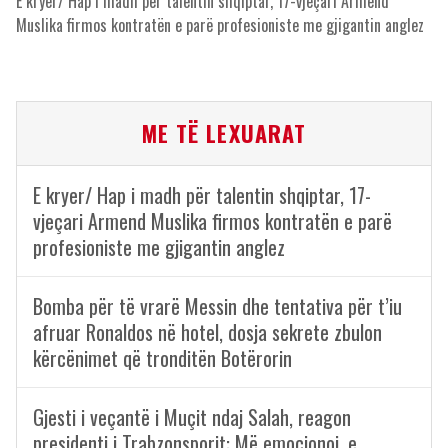
E kryer/ Hap i madh për talentin shqiptar, 17-vjeçari Armend
Muslika firmos kontratën e parë profesioniste me gjigantin anglez
ME TË LEXUARAT
E kryer/ Hap i madh për talentin shqiptar, 17-
vjeçari Armend Muslika firmos kontratën e parë
profesioniste me gjigantin anglez
Bomba për të vrarë Messin dhe tentativa për t’iu
afruar Ronaldos në hotel, dosja sekrete zbulon
kërcënimet që tronditën Botërorin
Gjesti i veçantë i Muçit ndaj Salah, reagon
presidenti i Trabzonsporit: Më emocionoi, e