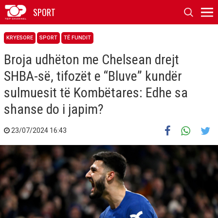
SPORT
KRYESORE
SPORT
TË FUNDIT
Broja udhëton me Chelsean drejt
SHBA-së, tifozët e “Bluve” kundër
sulmuesit të Kombëtares: Edhe sa
shanse do i japim?
23/07/2024 16:43