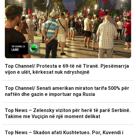
Top Channel/ Protesta e 69-të në Tiranë. Pjesëmarrja
vijon e ulët, kërkesat nuk ndryshojnë
Top Channel/ Senati amerikan miraton tarifa 500% për
naftën dhe gazin e importuar nga Rusia
Top News – Zelensky viziton për herë të parë Serbinë.
Takime me Vuçiçin në një moment delikat
Top News – Skadon afati Kushtetues. Por, Kuvendi i