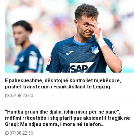
E pabesueshme, dështojnë kontrollet mjekësore,
prishet transferimi i Fisnik Asllanit te Leipzig
07/08 23:00
“Humba gruan dhe djalin, ishin nisur për në punë”,
rrëfimi rrëqethës i shqiptarit pas aksidentit tragjik në
Greqi: Ma ndjeu zemra, i mora në telefon…
07/08 22:56