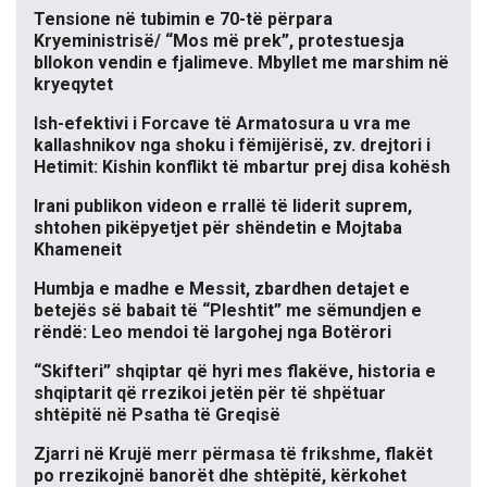
Tensione në tubimin e 70-të përpara
Kryeministrisë/ “Mos më prek”, protestuesja
bllokon vendin e fjalimeve. Mbyllet me marshim në
kryeqytet
Ish-efektivi i Forcave të Armatosura u vra me
kallashnikov nga shoku i fëmijërisë, zv. drejtori i
Hetimit: Kishin konflikt të mbartur prej disa kohësh
Irani publikon videon e rrallë të liderit suprem,
shtohen pikëpyetjet për shëndetin e Mojtaba
Khameneit
Humbja e madhe e Messit, zbardhen detajet e
betejës së babait të “Pleshtit” me sëmundjen e
rëndë: Leo mendoi të largohej nga Botërori
“Skifteri” shqiptar që hyri mes flakëve, historia e
shqiptarit që rrezikoi jetën për të shpëtuar
shtëpitë në Psatha të Greqisë
Zjarri në Krujë merr përmasa të frikshme, flakët
po rrezikojnë banorët dhe shtëpitë, kërkohet