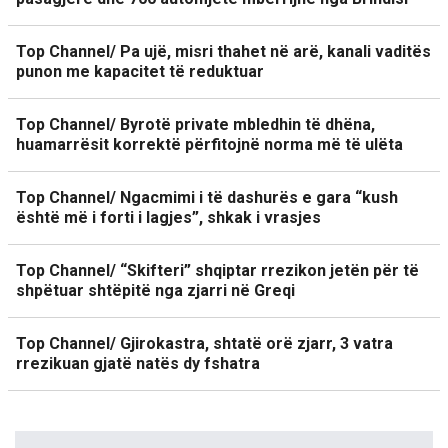
Top Channel/ Pa ujë, misri thahet në arë, kanali vaditës
punon me kapacitet të reduktuar
Top Channel/ Byrotë private mbledhin të dhëna,
huamarrësit korrektë përfitojnë norma më të ulëta
Top Channel/ Ngacmimi i të dashurës e gara “kush
është më i forti i lagjes”, shkak i vrasjes
Top Channel/ “Skifteri” shqiptar rrezikon jetën për të
shpëtuar shtëpitë nga zjarri në Greqi
Top Channel/ Gjirokastra, shtatë orë zjarr, 3 vatra
rrezikuan gjatë natës dy fshatra