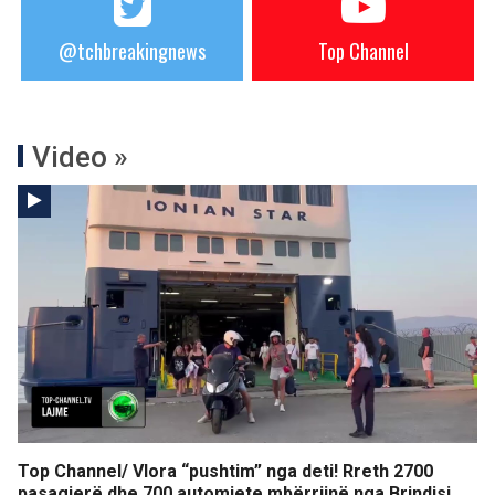
@tchbreakingnews
Top Channel
Video »
Top Channel/ Vlora “pushtim” nga deti! Rreth 2700
pasagjerë dhe 700 automjete mbërrijnë nga Brindisi