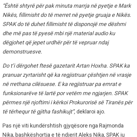
“Është shtyrë për pak minuta marrja në pyetje e Mark
Nikës, fillimisht do të merret në pyetje gruaja e Nikës.
SPAK do të duhet fillimisht të disponojë me dëshmi
dhe më pas të pyesë mbi një material audio ku
dëgjohet që jepet urdhër për të vepruar ndaj
demonstruesve.
Do t’i dërgohet ftesë gazetarit Artan Hoxha. SPAK ka
pranuar zyrtarisht që ka regjistruar çështjen në vrasje
në rrethana cilësuese. E ka regjistruar pa emrat e
funksionarëve të lartë por vetëm me ngjarjen. SPAK
përmes një njoftimi i kërkoi Prokurorisë së Tiranës për
të tërhequr të gjitha fashikujt”,
deklaroi ajo.
Pas një viti kundërshtish gjyqësore nga Rajmonda
Nika, bashkëshortja e të ndjerit Aleks Nika, SPAK iu