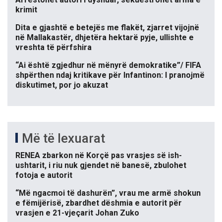
krimit
Dita e gjashtë e betejës me flakët, zjarret vijojnë
në Mallakastër, dhjetëra hektarë pyje, ullishte e
vreshta të përfshira
“Ai është zgjedhur në mënyrë demokratike”/ FIFA
shpërthen ndaj kritikave për Infantinon: I pranojmë
diskutimet, por jo akuzat
Më të lexuarat
RENEA zbarkon në Korçë pas vrasjes së ish-
ushtarit, i riu nuk gjendet në banesë, zbulohet
fotoja e autorit
“Më ngacmoi të dashurën”, vrau me armë shokun
e fëmijërisë, zbardhet dëshmia e autorit për
vrasjen e 21-vjeçarit Johan Zuko