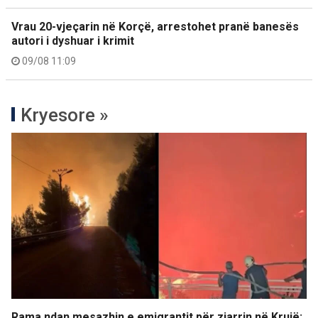
Vrau 20-vjeçarin në Korçë, arrestohet pranë banesës
autori i dyshuar i krimit
09/08 11:09
Kryesore »
Rama ndan mesazhin e emigrantit për zjarrin në Krujë: