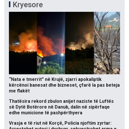
Kryesore
“Nata e tmerrit” në Krujë, zjarri apokaliptik
kërcënoi banesat dhe bizneset, çfarë la pas beteja
me flakët
Thatësira rekord zbulon anijet naziste të Luftës
së Dytë Botërore në Danub, dalin në sipërfaqe
edhe municione të pashpërthyera
Vrasja e të riut në Korçë, Policia njoftim zyrtar:
Arrestohet autori i dyshuar, sekuestrohet arma e