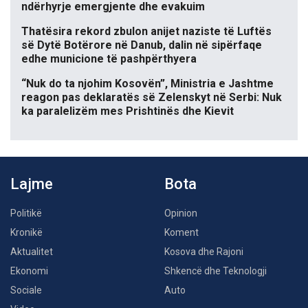
ndërhyrje emergjente dhe evakuim
Thatësira rekord zbulon anijet naziste të Luftës
së Dytë Botërore në Danub, dalin në sipërfaqe
edhe municione të pashpërthyera
“Nuk do ta njohim Kosovën”, Ministria e Jashtme
reagon pas deklaratës së Zelenskyt në Serbi: Nuk
ka paralelizëm mes Prishtinës dhe Kievit
Lajme
Bota
Politikë
Opinion
Kronikë
Koment
Aktualitet
Kosova dhe Rajoni
Ekonomi
Shkencë dhe Teknologji
Sociale
Auto