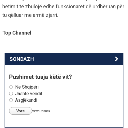
hetimit të zbulojë edhe funksionarët që urdhëruan për
tu qëlluar me armë zjarri.
Top Channel
SONDAZH
Pushimet tuaja këtë vit?
Në Shqipëri
Jashtë vendit
Asgjëkundi
Vote
View Results