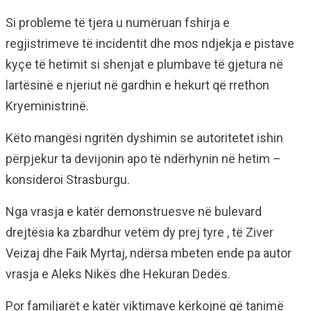
Si probleme të tjera u numëruan fshirja e
regjistrimeve të incidentit dhe mos ndjekja e pistave
kyçe të hetimit si shenjat e plumbave të gjetura në
lartësinë e njeriut në gardhin e hekurt që rrethon
Kryeministrinë.
Këto mangësi ngritën dyshimin se autoritetet ishin
përpjekur ta devijonin apo të ndërhynin në hetim –
konsideroi Strasburgu.
Nga vrasja e katër demonstruesve në bulevard
drejtësia ka zbardhur vetëm dy prej tyre , të Ziver
Veizaj dhe Faik Myrtaj, ndërsa mbeten ende pa autor
vrasja e Aleks Nikës dhe Hekuran Dedës.
Por familjarët e katër viktimave kërkojnë që tanimë