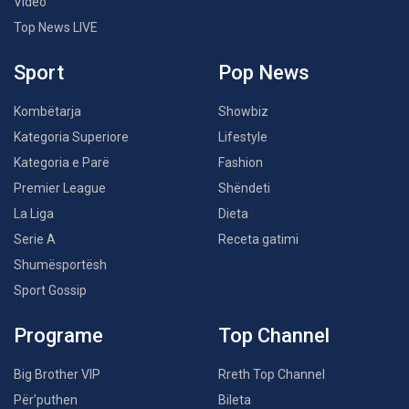
Video
Top News LIVE
Sport
Pop News
Kombëtarja
Showbiz
Kategoria Superiore
Lifestyle
Kategoria e Parë
Fashion
Premier League
Shëndeti
La Liga
Dieta
Serie A
Receta gatimi
Shumësportësh
Sport Gossip
Programe
Top Channel
Big Brother VIP
Rreth Top Channel
Për’puthen
Bileta