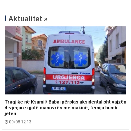
Aktualitet »
Tragjike në Ksamil/ Babai përplas aksidentalisht vajzën
4-vjeçare gjatë manovrës me makinë, fëmija humb
jetën
09/08 12:13