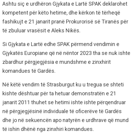
Ashtu siç e urdhëron Gjykata e Lartë SPAK deklarohet
kompetent për këto hetime, dhe kërkon të tërheqë
fashikujt e 21 janarit pranë Prokurorisë së Tiranës për
të zbuluar vrasësit e Aleks Nikës.
Si Gjykata e Lartë edhe SPAK përmend vendimin e
Gjykatës Europiane që në nëntor 2023 tha se nuk ishte
zbardhur përgjegjësia e mundshme e zinxhirit
komandues të Gardës.
Në këtë vendim të Strasburgut ku u tregua se shteti
kishte dështuar për ta hetuar demonstratën e 21
janarit 2011 thuhet se hetimi ishte ishte përqendruar
në përgjegjësinë individuale të oficerëve të Gardës
dhe jo në sekuencën apo natyrën e urdhrave që mund
të ishin dhënë nga zinxhiri komandues.