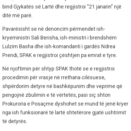
bind Gjykatës së Lartë dhe regjistroi “21 janarin” një
ditë më parë.
Pavarësisht se në denoncim përmendet ish-
kryeministri Sali Berisha, ish-ministri i brendshëm
Lulzim Basha dhe ish-komandanti i gardës Ndrea
Prendi, SPAK e regjistroi çështjen pa emrat e tyre.
Në njoftimin për shtyp SPAK thotë se e regjistroi
procedimin për vrasje në rrethana cilësuese,
shpërdorim detyre në bashkëpunim dhe veprime që
pengojnë zbulimin e të vërtetës, pasi siç shton
Prokuroria e Posaçme dyshohet se mund të jenë kryer
nga ish funksionarë të lartë shtetërore gjatë ushtrimit
të detyrës.