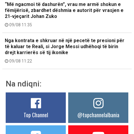
“Më ngacmoi të dashurën”, vrau me armë shokun e
fëmijërisë, zbardhet dëshmia e autorit për vrasjen e
21-vjeçarit Johan Zuko
09/08 11:35
Nga kontrata e shkruar në një pecetë te presioni për
të kaluar te Reali, si Jorge Messi udhëhoqi të birin
drejt karrierës së tij ikonike
09/08 11:22
Na ndiqni:
Top Channel
@topchannelalbania