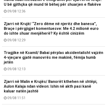
U bë gjithçka që mund të bëhej për shuarjen e flakëve
09/08 12:36
Zjarri në Krujë/ “Zero dëme në njerëz dhe banesa”,
Braçe i përgjigjet komentuesve: Me 4.2 milionë euro
do ishte shuar menjëherë? Ky është cinizëm
09/08 12:29
Tragjike në Ksamil/ Babai përplas aksidentalisht vajzën
4-vjeçare gjatë manovrës me makinë, fëmija humb
jetën
09/08 12:13
Zjarri në Malin e Krujës/ Banorët kthehen në shtëpi,
Aulon Kalaja ndan videon: Ishin në akth pasi kanë
kaluar natën jashtë
09/08 11:51