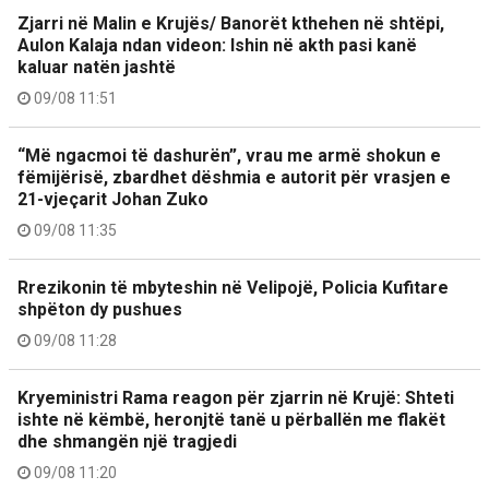
Zjarri në Malin e Krujës/ Banorët kthehen në shtëpi,
Aulon Kalaja ndan videon: Ishin në akth pasi kanë
kaluar natën jashtë
09/08 11:51
“Më ngacmoi të dashurën”, vrau me armë shokun e
fëmijërisë, zbardhet dëshmia e autorit për vrasjen e
21-vjeçarit Johan Zuko
09/08 11:35
Rrezikonin të mbyteshin në Velipojë, Policia Kufitare
shpëton dy pushues
09/08 11:28
Kryeministri Rama reagon për zjarrin në Krujë: Shteti
ishte në këmbë, heronjtë tanë u përballën me flakët
dhe shmangën një tragjedi
09/08 11:20