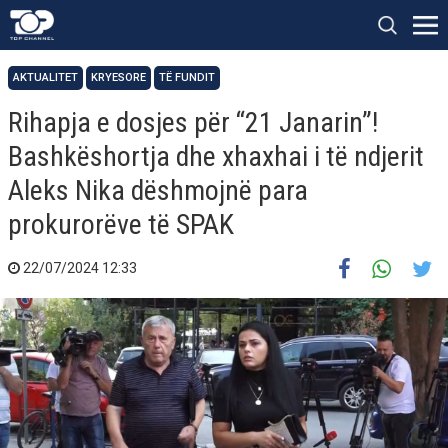
AKTUALITET
KRYESORE
TË FUNDIT
Rihapja e dosjes për “21 Janarin”!
Bashkëshortja dhe xhaxhai i të ndjerit
Aleks Nika dëshmojnë para
prokurorëve të SPAK
22/07/2024 12:33