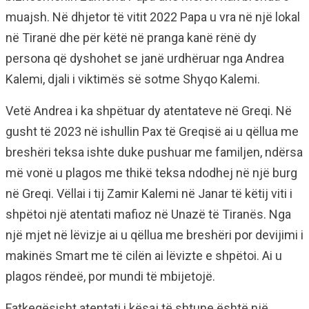
muajsh. Në dhjetor të vitit 2022 Papa u vra në një lokal
në Tiranë dhe për këtë në pranga kanë rënë dy
persona që dyshohet se janë urdhëruar nga Andrea
Kalemi, djali i viktimës së sotme Shyqo Kalemi.
Vetë Andrea i ka shpëtuar dy atentateve në Greqi. Në
gusht të 2023 në ishullin Pax të Greqisë ai u qëllua me
breshëri teksa ishte duke pushuar me familjen, ndërsa
më vonë u plagos me thikë teksa ndodhej në një burg
në Greqi. Vëllai i tij Zamir Kalemi në Janar të këtij viti i
shpëtoi një atentati mafioz në Unazë të Tiranës. Nga
një mjet në lëvizje ai u qëllua me breshëri por devijimi i
makinës Smart me të cilën ai lëvizte e shpëtoi. Ai u
plagos rëndeë, por mundi të mbijetojë.
Fatkeqësisht atentati i kësaj të shtune është një