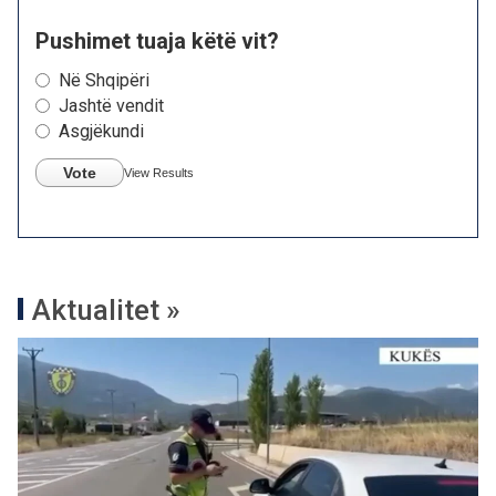
Pushimet tuaja këtë vit?
Në Shqipëri
Jashtë vendit
Asgjëkundi
Vote
View Results
Aktualitet »