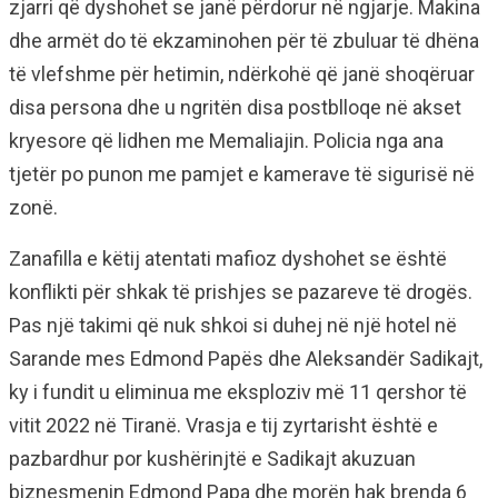
zjarri që dyshohet se janë përdorur në ngjarje. Makina
dhe armët do të ekzaminohen për të zbuluar të dhëna
të vlefshme për hetimin, ndërkohë që janë shoqëruar
disa persona dhe u ngritën disa postblloqe në akset
kryesore që lidhen me Memaliajin. Policia nga ana
tjetër po punon me pamjet e kamerave të sigurisë në
zonë.
Zanafilla e këtij atentati mafioz dyshohet se është
konflikti për shkak të prishjes se pazareve të drogës.
Pas një takimi që nuk shkoi si duhej në një hotel në
Sarande mes Edmond Papës dhe Aleksandër Sadikajt,
ky i fundit u eliminua me eksploziv më 11 qershor të
vitit 2022 në Tiranë. Vrasja e tij zyrtarisht është e
pazbardhur por kushërinjtë e Sadikajt akuzuan
biznesmenin Edmond Papa dhe morën hak brenda 6