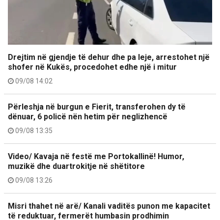
Drejtim në gjendje të dehur dhe pa leje, arrestohet një
shofer në Kukës, procedohet edhe një i mitur
09/08 14:02
Përleshja në burgun e Fierit, transferohen dy të
dënuar, 6 policë nën hetim për neglizhencë
09/08 13:35
Video/ Kavaja në festë me Portokallinë! Humor,
muzikë dhe duartrokitje në shëtitore
09/08 13:26
Misri thahet në arë/ Kanali vaditës punon me kapacitet
të reduktuar, fermerët humbasin prodhimin