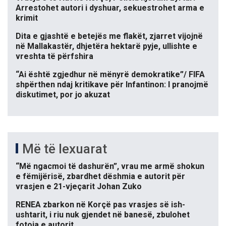
Arrestohet autori i dyshuar, sekuestrohet arma e
krimit
Dita e gjashtë e betejës me flakët, zjarret vijojnë
në Mallakastër, dhjetëra hektarë pyje, ullishte e
vreshta të përfshira
“Ai është zgjedhur në mënyrë demokratike”/ FIFA
shpërthen ndaj kritikave për Infantinon: I pranojmë
diskutimet, por jo akuzat
Më të lexuarat
“Më ngacmoi të dashurën”, vrau me armë shokun
e fëmijërisë, zbardhet dëshmia e autorit për
vrasjen e 21-vjeçarit Johan Zuko
RENEA zbarkon në Korçë pas vrasjes së ish-
ushtarit, i riu nuk gjendet në banesë, zbulohet
fotoja e autorit