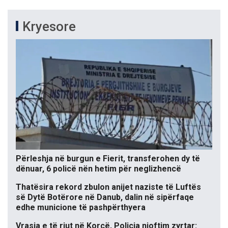
Kryesore
Përleshja në burgun e Fierit, transferohen dy të
dënuar, 6 policë nën hetim për neglizhencë
Thatësira rekord zbulon anijet naziste të Luftës
së Dytë Botërore në Danub, dalin në sipërfaqe
edhe municione të pashpërthyera
Vrasja e të riut në Korçë, Policia njoftim zyrtar: