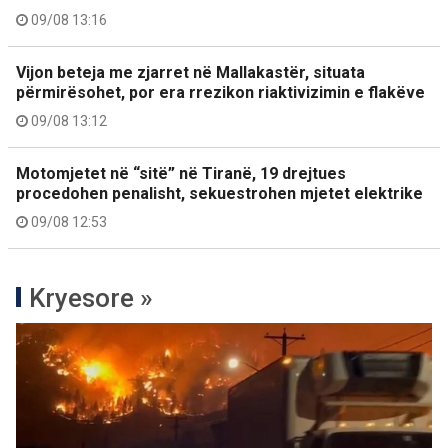
09/08 13:16
Vijon beteja me zjarret në Mallakastër, situata
përmirësohet, por era rrezikon riaktivizimin e flakëve
09/08 13:12
Motomjetet në “sitë” në Tiranë, 19 drejtues
procedohen penalisht, sekuestrohen mjetet elektrike
09/08 12:53
Kryesore »