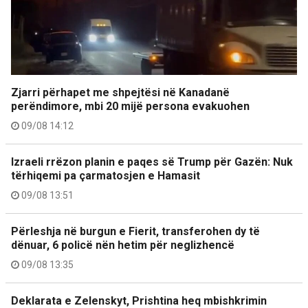
Zjarri përhapet me shpejtësi në Kanadanë
perëndimore, mbi 20 mijë persona evakuohen
09/08 14:12
Izraeli rrëzon planin e paqes së Trump për Gazën: Nuk
tërhiqemi pa çarmatosjen e Hamasit
09/08 13:51
Përleshja në burgun e Fierit, transferohen dy të
dënuar, 6 policë nën hetim për neglizhencë
09/08 13:35
Deklarata e Zelenskyt, Prishtina heq mbishkrimin