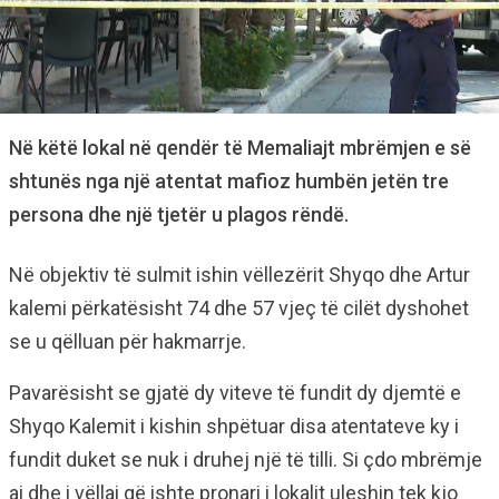
Në këtë lokal në qendër të Memaliajt mbrëmjen e së
shtunës nga një atentat mafioz humbën jetën tre
persona dhe një tjetër u plagos rëndë.
Në objektiv të sulmit ishin vëllezërit Shyqo dhe Artur
kalemi përkatësisht 74 dhe 57 vjeç të cilët dyshohet
se u qëlluan për hakmarrje.
Pavarësisht se gjatë dy viteve të fundit dy djemtë e
Shyqo Kalemit i kishin shpëtuar disa atentateve ky i
fundit duket se nuk i druhej një të tilli. Si çdo mbrëmje
ai dhe i vëllai që ishte pronari i lokalit uleshin tek kjo