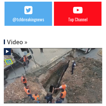
@tchbreakingnews
Top Channel
Video »