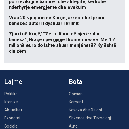
po rrezikojnë banorët dhe shtëpitë, kërkohet
ndërhyrje emergjente dhe evakuim
Vrau 20-vjeçarin në Korçë, arrestohet pranë
banesës autori i dyshuar i krimit
Zjarri në Krujë/ “Zero dëme në njerëz dhe
banesa”, Braçe i përgjigjet komentuesve: Me 4.2
milionë euro do ishte shuar menjëherë? Ky është
cinizëm
Lajme
Bota
Politikë
Opinion
Kronikë
Koment
Aktualitet
Kosova dhe Rajoni
Ekonomi
Shkencë dhe Teknologji
Sociale
Auto