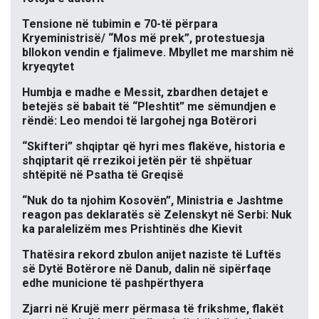
Tensione në tubimin e 70-të përpara
Kryeministrisë/ “Mos më prek”, protestuesja
bllokon vendin e fjalimeve. Mbyllet me marshim në
kryeqytet
Humbja e madhe e Messit, zbardhen detajet e
betejës së babait të “Pleshtit” me sëmundjen e
rëndë: Leo mendoi të largohej nga Botërori
“Skifteri” shqiptar që hyri mes flakëve, historia e
shqiptarit që rrezikoi jetën për të shpëtuar
shtëpitë në Psatha të Greqisë
“Nuk do ta njohim Kosovën”, Ministria e Jashtme
reagon pas deklaratës së Zelenskyt në Serbi: Nuk
ka paralelizëm mes Prishtinës dhe Kievit
Thatësira rekord zbulon anijet naziste të Luftës
së Dytë Botërore në Danub, dalin në sipërfaqe
edhe municione të pashpërthyera
Zjarri në Krujë merr përmasa të frikshme, flakët