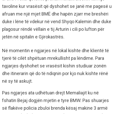
tavoline kur vrasësit që dyshohet se janë me pagesë u
afruan me një mjet BMË dhe hapën zjarr me breshëri
duke i lëne të vdekur në vend Shyqo Kalemin dhe duke
plagosur rëndë vëllain e tij Arturin i cili po lufton për
jetën në spitalin e Gjirokastrës.
Në momentin e ngjarjes në lokal kishte dhe klientë të
tjerë të cilët shpëtuan mrekullisht pa lëndime. Para
ngjarjes dyshohet se vrasësit kishin studiuar zonën
dhe itinerarin që do të ndiqnin por kjo nuk kishte rënë
në sy të askujt.
Pas ngjarjes ata udhëtuan drejt Memaliajit ku në
fshatin Bejaj dogjën mjetin e tyre BMW. Pas shuarjes
së flakëve policia zbuloi brenda kësaj makine 3 armë