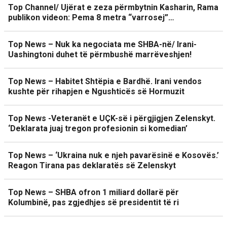
Top Channel/ Ujërat e zeza përmbytnin Kasharin, Rama
publikon videon: Pema 8 metra “varrosej”…
Top News – Nuk ka negociata me SHBA-në/ Irani-
Uashingtoni duhet të përmbushë marrëveshjen!
Top News – Habitet Shtëpia e Bardhë. Irani vendos
kushte për rihapjen e Ngushticës së Hormuzit
Top News -Veteranët e UÇK-së i përgjigjen Zelenskyt.
‘Deklarata juaj tregon profesionin si komedian’
Top News – ‘Ukraina nuk e njeh pavarësinë e Kosovës.’
Reagon Tirana pas deklaratës së Zelenskyt
Top News – SHBA ofron 1 miliard dollarë për
Kolumbinë, pas zgjedhjes së presidentit të ri