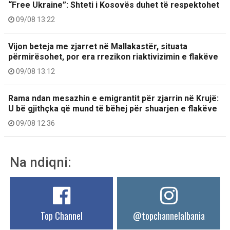
“Free Ukraine”: Shteti i Kosovës duhet të respektohet
09/08 13:22
Vijon beteja me zjarret në Mallakastër, situata
përmirësohet, por era rrezikon riaktivizimin e flakëve
09/08 13:12
Rama ndan mesazhin e emigrantit për zjarrin në Krujë:
U bë gjithçka që mund të bëhej për shuarjen e flakëve
09/08 12:36
Na ndiqni:
Top Channel
@topchannelalbania