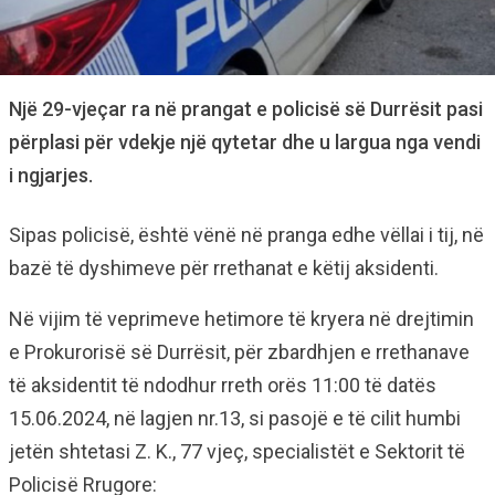
Një 29-vjeçar ra në prangat e policisë së Durrësit pasi
përplasi për vdekje një qytetar dhe u largua nga vendi
i ngjarjes.
Sipas policisë, është vënë në pranga edhe vëllai i tij, në
bazë të dyshimeve për rrethanat e këtij aksidenti.
Në vijim të veprimeve hetimore të kryera në drejtimin
e Prokurorisë së Durrësit, për zbardhjen e rrethanave
të aksidentit të ndodhur rreth orës 11:00 të datës
15.06.2024, në lagjen nr.13, si pasojë e të cilit humbi
jetën shtetasi Z. K., 77 vjeç, specialistët e Sektorit të
Policisë Rrugore: