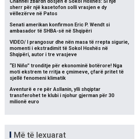
Channel zbardh dosjen e Sokol Hoxhës: Si një
sherr për një kasetofon solli vrasjen e dy
vëllezërve në Patos
Senati amerikan konfirmon Eric P. Wendt si
ambasador të SHBA-së në Shqipëri
VIDEO/ I prangosur dhe nën masa të rrepta sigurie,
momenti i ekstradimit të Sokol Hoxhës në
Shqipëri, autor i tre vrasjeve
“El Niño” tronditje për ekonominë botërore! Nga
moti ekstrem te rritja e çmimeve, çfarë pritet të
sjellë fenomeni klimatik
Aventurë e re për Asllanin, ylli shqiptar
transferohet te klubi i njohur gjerman për 30
milionë euro
Më të lexuarat