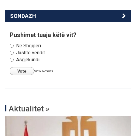
SONDAZH
Pushimet tuaja këtë vit?
Në Shqipëri
Jashtë vendit
Asgjëkundi
Vote
View Results
Aktualitet »