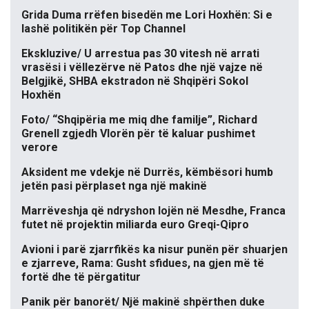
Grida Duma rrëfen bisedën me Lori Hoxhën: Si e
lashë politikën për Top Channel
Ekskluzive/ U arrestua pas 30 vitesh në arrati
vrasësi i vëllezërve në Patos dhe një vajze në
Belgjikë, SHBA ekstradon në Shqipëri Sokol
Hoxhën
Foto/ “Shqipëria me miq dhe familje”, Richard
Grenell zgjedh Vlorën për të kaluar pushimet
verore
Aksident me vdekje në Durrës, këmbësori humb
jetën pasi përplaset nga një makinë
Marrëveshja që ndryshon lojën në Mesdhe, Franca
futet në projektin miliarda euro Greqi-Qipro
Avioni i parë zjarrfikës ka nisur punën për shuarjen
e zjarreve, Rama: Gusht sfidues, na gjen më të
fortë dhe të përgatitur
Panik për banorët/ Një makinë shpërthen duke