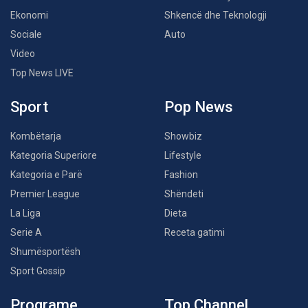
Ekonomi
Shkencë dhe Teknologji
Sociale
Auto
Video
Top News LIVE
Sport
Pop News
Kombëtarja
Showbiz
Kategoria Superiore
Lifestyle
Kategoria e Parë
Fashion
Premier League
Shëndeti
La Liga
Dieta
Serie A
Receta gatimi
Shumësportësh
Sport Gossip
Programe
Top Channel