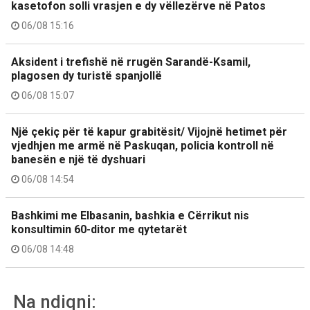
kasetofon solli vrasjen e dy vëllezërve në Patos
06/08 15:16
Aksident i trefishë në rrugën Sarandë-Ksamil,
plagosen dy turistë spanjollë
06/08 15:07
Një çekiç për të kapur grabitësit/ Vijojnë hetimet për
vjedhjen me armë në Paskuqan, policia kontroll në
banesën e një të dyshuari
06/08 14:54
Bashkimi me Elbasanin, bashkia e Cërrikut nis
konsultimin 60-ditor me qytetarët
06/08 14:48
Na ndiqni: