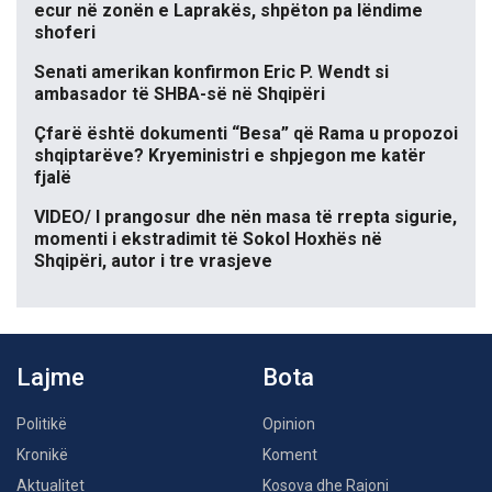
ecur në zonën e Laprakës, shpëton pa lëndime
shoferi
Senati amerikan konfirmon Eric P. Wendt si
ambasador të SHBA-së në Shqipëri
Çfarë është dokumenti “Besa” që Rama u propozoi
shqiptarëve? Kryeministri e shpjegon me katër
fjalë
VIDEO/ I prangosur dhe nën masa të rrepta sigurie,
momenti i ekstradimit të Sokol Hoxhës në
Shqipëri, autor i tre vrasjeve
Lajme
Bota
Politikë
Opinion
Kronikë
Koment
Aktualitet
Kosova dhe Rajoni