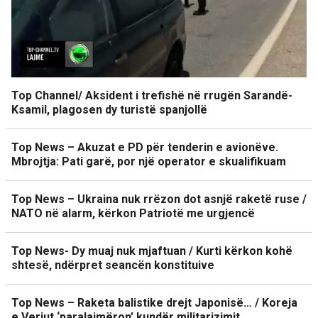
Top Channel/ Aksident i trefishë në rrugën Sarandë-
Ksamil, plagosen dy turistë spanjollë
Top News – Akuzat e PD për tenderin e avionëve.
Mbrojtja: Pati garë, por një operator e skualifikuam
Top News – Ukraina nuk rrëzon dot asnjë raketë ruse /
NATO në alarm, kërkon Patriotë me urgjencë
Top News- Dy muaj nuk mjaftuan / Kurti kërkon kohë
shtesë, ndërpret seancën konstituive
Top News – Raketa balistike drejt Japonisë… / Koreja
e Veriut ‘paralajmëron’ kundër militarizimit