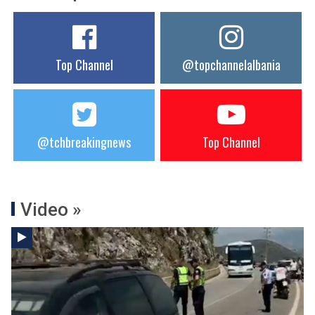
Top Channel
@topchannelalbania
@tchbreakingnews
Top Channel
Video »