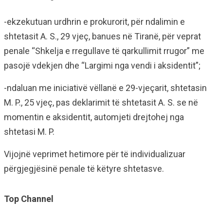
-ekzekutuan urdhrin e prokurorit, për ndalimin e
shtetasit A. S., 29 vjeç, banues në Tiranë, për veprat
penale “Shkelja e rregullave të qarkullimit rrugor” me
pasojë vdekjen dhe “Largimi nga vendi i aksidentit”;
-ndaluan me iniciativë vëllanë e 29-vjeçarit, shtetasin
M. P., 25 vjeç, pas deklarimit të shtetasit A. S. se në
momentin e aksidentit, automjeti drejtohej nga
shtetasi M. P.
Vijojnë veprimet hetimore për të individualizuar
përgjegjësinë penale të këtyre shtetasve.
Top Channel