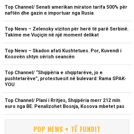
Top Channel/ Senati amerikan miraton tarifa 500% për
naftën dhe gazin e importuar nga Rusia
Top News – Zelensky viziton për herë të parë Serbinë.
Takime me Vuçiçin në një moment delikat
Top News – Skadon afati Kushtetues. Por, Kuvendi i
Kosovën shtyn sërish seancën
Top Channel/ “Shqipëria e shqiptarëve, jo e
pushtetarëve”, protestuesit në bulevard: Rama SPAK-
YOU
Top Channel/ Plani i Rritjes, Shqipëria merr 212 mln
euro nga BE. Penalizohet Bosnja, Kosova mbetet pas
POP NEWS • TË FUNDIT