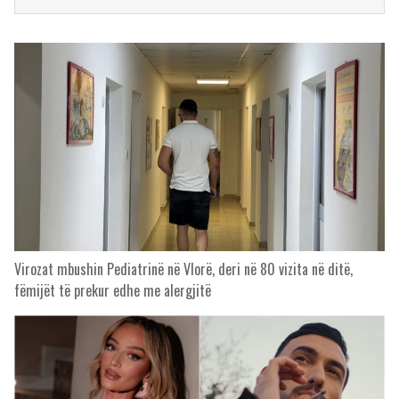
Virozat mbushin Pediatrinë në Vlorë, deri në 80 vizita në ditë,
fëmijët të prekur edhe me alergjitë