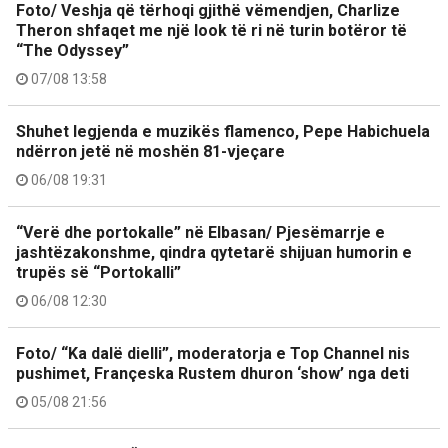
Foto/ Veshja që tërhoqi gjithë vëmendjen, Charlize
Theron shfaqet me një look të ri në turin botëror të
“The Odyssey”
07/08 13:58
Shuhet legjenda e muzikës flamenco, Pepe Habichuela
ndërron jetë në moshën 81-vjeçare
06/08 19:31
“Verë dhe portokalle” në Elbasan/ Pjesëmarrje e
jashtëzakonshme, qindra qytetarë shijuan humorin e
trupës së “Portokalli”
06/08 12:30
Foto/ “Ka dalë dielli”, moderatorja e Top Channel nis
pushimet, Françeska Rustem dhuron ‘show’ nga deti
05/08 21:56