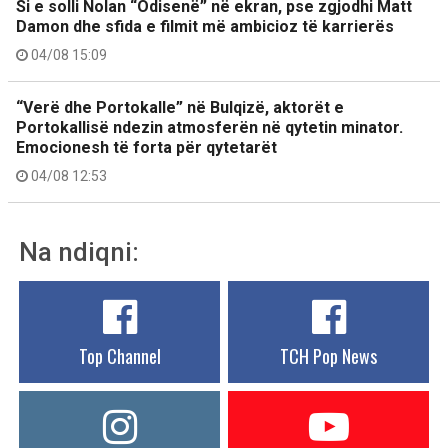
Si e solli Nolan “Odisenë” në ekran, pse zgjodhi Matt
Damon dhe sfida e filmit më ambicioz të karrierës
04/08 15:09
“Verë dhe Portokalle” në Bulqizë, aktorët e
Portokallisë ndezin atmosferën në qytetin minator.
Emocionesh të forta për qytetarët
04/08 12:53
Na ndiqni:
Top Channel
TCH Pop News