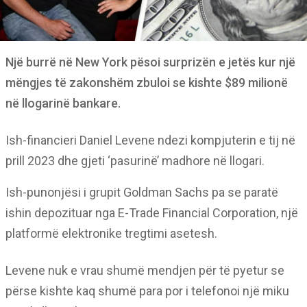
Një burrë në New York pësoi surprizën e jetës kur një
mëngjes të zakonshëm zbuloi se kishte $89 milionë
në llogarinë bankare.
Ish-financieri Daniel Levene ndezi kompjuterin e tij në
prill 2023 dhe gjeti ‘pasurinë’ madhore në llogari.
Ish-punonjësi i grupit Goldman Sachs pa se paratë
ishin depozituar nga E-Trade Financial Corporation, një
platformë elektronike tregtimi asetesh.
Levene nuk e vrau shumë mendjen për të pyetur se
përse kishte kaq shumë para por i telefonoi një miku