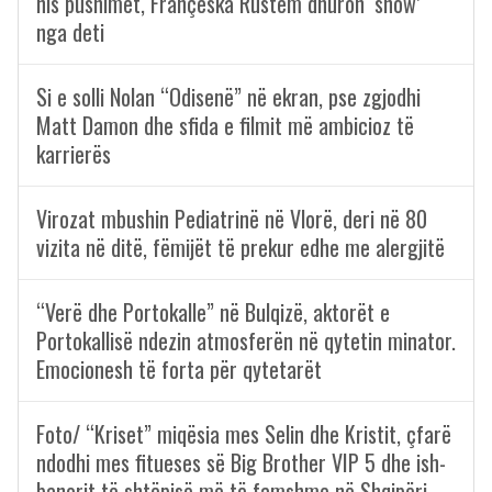
nis pushimet, Françeska Rustem dhuron ‘show’
nga deti
Si e solli Nolan “Odisenë” në ekran, pse zgjodhi
Matt Damon dhe sfida e filmit më ambicioz të
karrierës
Virozat mbushin Pediatrinë në Vlorë, deri në 80
vizita në ditë, fëmijët të prekur edhe me alergjitë
“Verë dhe Portokalle” në Bulqizë, aktorët e
Portokallisë ndezin atmosferën në qytetin minator.
Emocionesh të forta për qytetarët
Foto/ “Kriset” miqësia mes Selin dhe Kristit, çfarë
ndodhi mes fitueses së Big Brother VIP 5 dhe ish-
banorit të shtëpisë më të famshme në Shqipëri