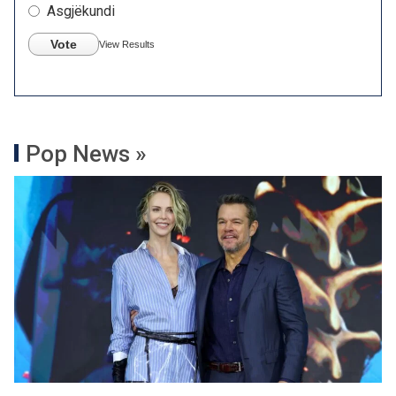
Asgjëkundi
Vote
View Results
Pop News »