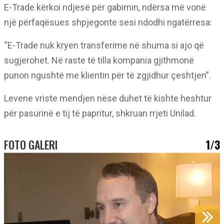
E-Trade kërkoi ndjesë për gabimin, ndërsa më vonë
një përfaqësues shpjegonte sesi ndodhi ngatërresa:
“E-Trade nuk kryen transferime në shuma si ajo që
sugjerohet. Në raste të tilla kompania gjithmonë
punon ngushtë me klientin për të zgjidhur çeshtjen”.
Levene vriste mendjen nëse duhet të kishte heshtur
për pasurinë e tij të papritur, shkruan rrjeti Unilad.
FOTO GALERI
1/3