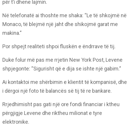
për t’i dhene lajmin.
Në telefonatë ai thoshte me shaka: “Le të shkojmë në
Monaco, të blejmë një jaht dhe shikojmë garat me
makina.”
Por shpejt realiteti shpoi fluskën e ëndrrave të tij.
Duke folur më pas me rrjetin New York Post, Levene
shpjegonte: “Sigurisht që e dija se ishte një gabim.”
Ai kontaktoi me shërbimin e klientit të kompanisë, dhe
i dërgoi një foto të balancës së tij të re bankare.
Rrjedhimisht pas gati një ore fondi financiar i ktheu
përgjigje Levene dhe riktheu milionat e tyre
elektronike.