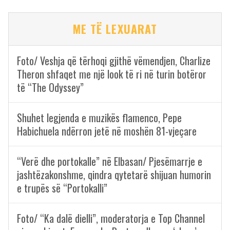
ME TË LEXUARAT
Foto/ Veshja që tërhoqi gjithë vëmendjen, Charlize
Theron shfaqet me një look të ri në turin botëror
të “The Odyssey”
Shuhet legjenda e muzikës flamenco, Pepe
Habichuela ndërron jetë në moshën 81-vjeçare
“Verë dhe portokalle” në Elbasan/ Pjesëmarrje e
jashtëzakonshme, qindra qytetarë shijuan humorin
e trupës së “Portokalli”
Foto/ “Ka dalë dielli”, moderatorja e Top Channel