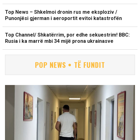
Top News – Shkelmoi dronin rus me eksploziv /
Punonjësi gjerman i aeroportit evitoi katastrofën
Top Channel/ Shkatërrim, por edhe sekuestrim! BBC:
Rusia i ka marrë mbi 34 mijë prona ukrainasve
POP NEWS • TË FUNDIT