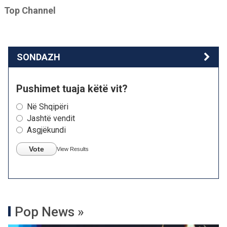
Top Channel
SONDAZH
Pushimet tuaja këtë vit?
Në Shqipëri
Jashtë vendit
Asgjëkundi
Vote
View Results
Pop News »