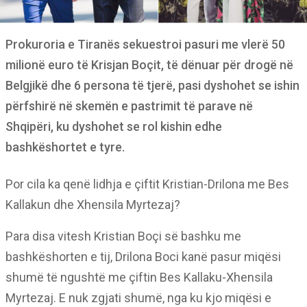
Prokuroria e Tiranës sekuestroi pasuri me vlerë 50
milionë euro të Krisjan Boçit, të dënuar për drogë në
Belgjikë dhe 6 persona të tjerë, pasi dyshohet se ishin
përfshirë në skemën e pastrimit të parave në
Shqipëri, ku dyshohet se rol kishin edhe
bashkëshortet e tyre.
Por cila ka qenë lidhja e çiftit Kristian-Drilona me Bes
Kallakun dhe Xhensila Myrtezaj?
Para disa vitesh Kristian Boçi së bashku me
bashkëshorten e tij, Drilona Boci kanë pasur miqësi
shumë të ngushtë me çiftin Bes Kallaku-Xhensila
Myrtezaj. E nuk zgjati shumë, nga ku kjo miqësi e