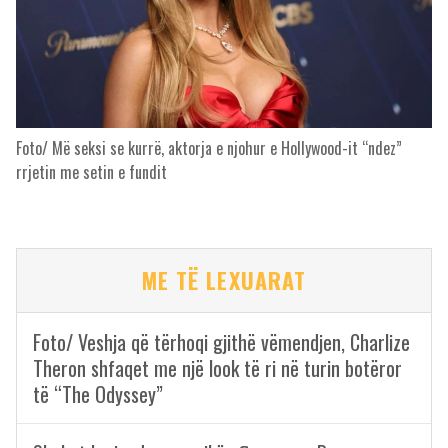
Foto/ Më seksi se kurrë, aktorja e njohur e Hollywood-it “ndez”
rrjetin me setin e fundit
ME TË LEXUARAT
Foto/ Veshja që tërhoqi gjithë vëmendjen, Charlize
Theron shfaqet me një look të ri në turin botëror
të “The Odyssey”