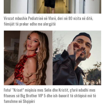
Virozat mbushin Pediatrinë në Vlorë, deri në 80 vizita në ditë,
fëmijët të prekur edhe me alergjitë
Foto/ “Kriset” miqësia mes Selin dhe Kristit, çfarë ndodhi mes
fitueses së Big Brother VIP 5 dhe ish-banorit të shtëpisë më të
famshme në Shqipëri