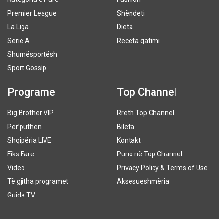
Premier League
Shëndeti
La Liga
Dieta
Serie A
Receta gatimi
Shumësportësh
Sport Gossip
Programe
Top Channel
Big Brother VIP
Rreth Top Channel
Për’puthen
Bileta
Shqipëria LIVE
Kontakt
Fiks Fare
Puno në Top Channel
Video
Privacy Policy & Terms of Use
Të gjitha programet
Aksesueshmëria
Guida TV