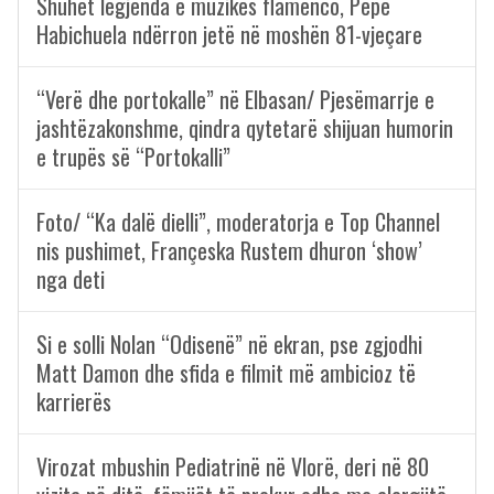
Shuhet legjenda e muzikës flamenco, Pepe
Habichuela ndërron jetë në moshën 81-vjeçare
“Verë dhe portokalle” në Elbasan/ Pjesëmarrje e
jashtëzakonshme, qindra qytetarë shijuan humorin
e trupës së “Portokalli”
Foto/ “Ka dalë dielli”, moderatorja e Top Channel
nis pushimet, Françeska Rustem dhuron ‘show’
nga deti
Si e solli Nolan “Odisenë” në ekran, pse zgjodhi
Matt Damon dhe sfida e filmit më ambicioz të
karrierës
Virozat mbushin Pediatrinë në Vlorë, deri në 80