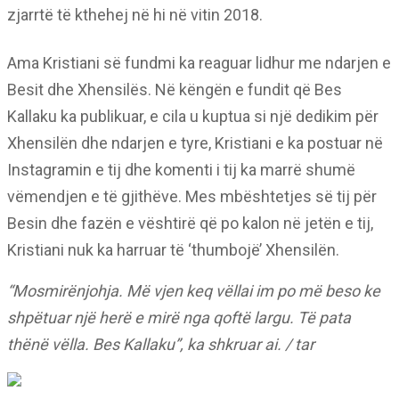
zjarrtë të kthehej në hi në vitin 2018.
Ama Kristiani së fundmi ka reaguar lidhur me ndarjen e
Besit dhe Xhensilës. Në këngën e fundit që Bes
Kallaku ka publikuar, e cila u kuptua si një dedikim për
Xhensilën dhe ndarjen e tyre, Kristiani e ka postuar në
Instagramin e tij dhe komenti i tij ka marrë shumë
vëmendjen e të gjithëve. Mes mbështetjes së tij për
Besin dhe fazën e vështirë që po kalon në jetën e tij,
Kristiani nuk ka harruar të ‘thumbojë’ Xhensilën.
“Mosmirënjohja. Më vjen keq vëllai im po më beso ke
shpëtuar një herë e mirë nga qoftë largu.
Të pata
thënë vëlla. Bes Kallaku”, ka shkruar ai. / tar