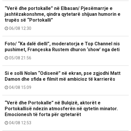
“Verë dhe portokalle” në Elbasan/ Pjesëmarrje e
jashtëzakonshme, qindra qytetarë shijuan humorin e
trupës së “Portokalli”
06/08 12:30
Foto/ “Ka dalë dielli”, moderatorja e Top Channel nis
pushimet, Françeska Rustem dhuron ‘show’ nga deti
05/08 21:56
Si e solli Nolan “Odisenë” në ekran, pse zgjodhi Matt
Damon dhe sfida e filmit më ambicioz të karrierës
04/08 15:09
“Verë dhe Portokalle” në Bulqizë, aktorët e
Portokallisë ndezin atmosferën në qytetin minator.
Emocionesh të forta për qytetarët
04/08 12:53