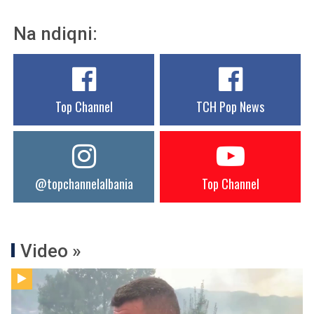
Na ndiqni:
Top Channel
TCH Pop News
@topchannelalbania
Top Channel
Video »