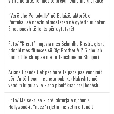
vizita në ditë, fëmijët të prekur edhe me alergjitë
“Verë dhe Portokalle” në Bulqizë, aktorët e
Portokallisë ndezin atmosferën në qytetin minator.
Emocionesh të forta për qytetarët
Foto/ “Kriset” miqësia mes Selin dhe Kristit, çfarë
ndodhi mes fitueses së Big Brother VIP 5 dhe ish-
banorit të shtëpisë më të famshme në Shqipëri
Ariana Grande flet për herë të parë pas vendimit
për t’u tërhequr nga jeta publike: Nuk ishte një
vendim impulsiv, e kisha planifikuar prej kohësh
Foto/ Më seksi se kurrë, aktorja e njohur e
Hollywood-it “ndez” rrjetin me setin e fundit