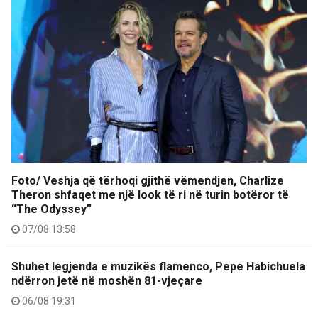
Foto/ Veshja që tërhoqi gjithë vëmendjen, Charlize
Theron shfaqet me një look të ri në turin botëror të
“The Odyssey”
07/08 13:58
Shuhet legjenda e muzikës flamenco, Pepe Habichuela
ndërron jetë në moshën 81-vjeçare
06/08 19:31