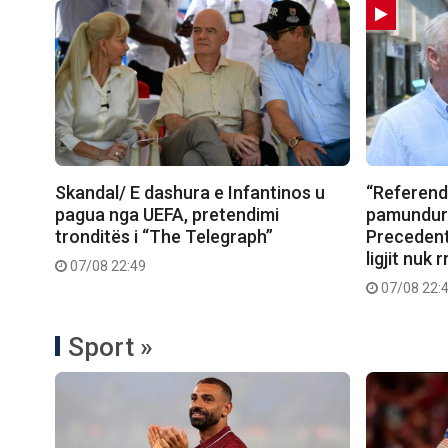
Skandal/ E dashura e Infantinos u
“Referend
pagua nga UEFA, pretendimi
pamundura
tronditës i “The Telegraph”
Precedent
ligjit nuk
07/08 22:49
07/08 22:
Sport »