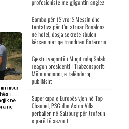
profesioniste me gjigantin anglez
Bomba për të vrarë Messin dhe
tentativa për t’iu afruar Ronaldos
në hotel, dosja sekrete zbulon
kërcënimet që tronditën Botërorin
Gjesti i veçantë i Muçit ndaj Salah,
reagon presidenti i Trabzonsporit:
Më emocionoi, e falënderoj
publikisht
hin nisur
hës i
Superkupa e Europës vjen në Top
agjik në
Channel, PSG dhe Aston Villa
ora në
përballen në Salzburg për trofeun
e parë të sezonit