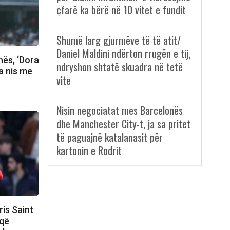
çfarë ka bërë në 10 vitet e fundit
Shumë larg gjurmëve të të atit/
Daniel Maldini ndërton rrugën e tij,
nës, ‘Dora
ndryshon shtatë skuadra në tetë
ja nis me
vite
Nisin negociatat mes Barcelonës
dhe Manchester City-t, ja sa pritet
të paguajnë katalanasit për
kartonin e Rodrit
ris Saint
 që