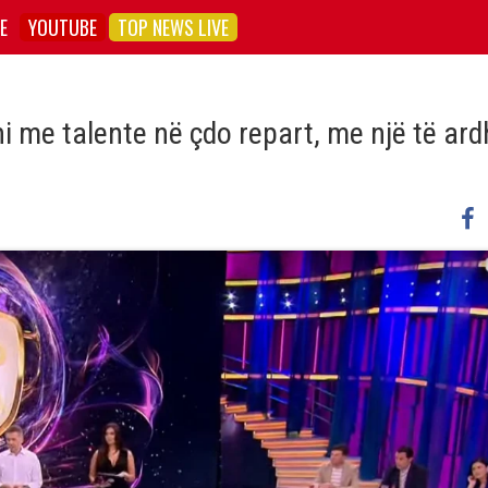
E
YOUTUBE
TOP NEWS LIVE
 me talente në çdo repart, me një të ar