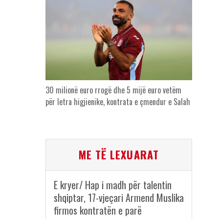
30 milionë euro rrogë dhe 5 mijë euro vetëm
për letra higjienike, kontrata e çmendur e Salah
ME TË LEXUARAT
E kryer/ Hap i madh për talentin
shqiptar, 17-vjeçari Armend Muslika
firmos kontratën e parë