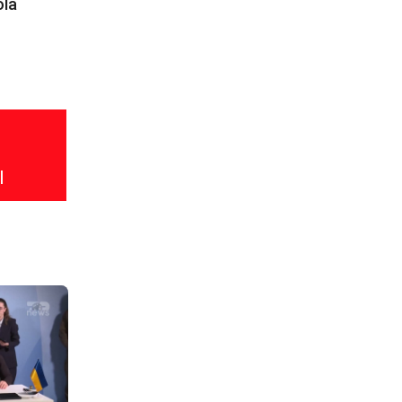
ola
l