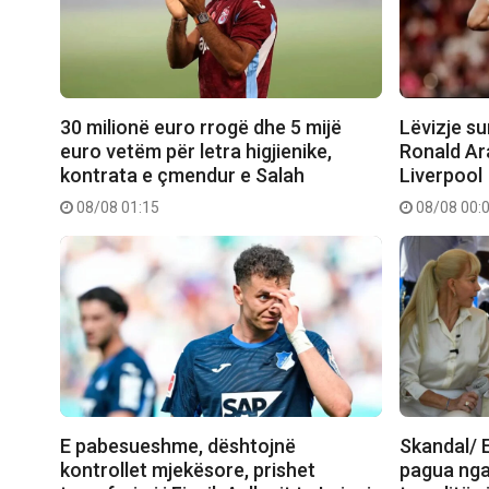
30 milionë euro rrogë dhe 5 mijë
Lëvizje su
euro vetëm për letra higjienike,
Ronald Ar
kontrata e çmendur e Salah
Liverpool
08/08 01:15
08/08 00:
E pabesueshme, dështojnë
Skandal/ E
kontrollet mjekësore, prishet
pagua nga