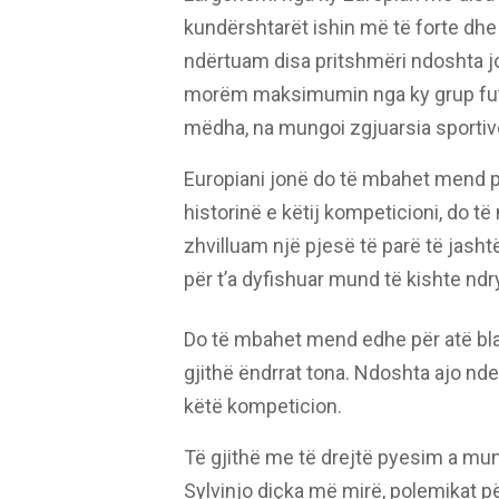
kundërshtarët ishin më të forte dh
ndërtuam disa pritshmëri ndoshta j
morëm maksimumin nga ky grup fut
mëdha, na mungoi zgjuarsia sportive
Europiani jonë do të mbahet mend pë
historinë e këtij kompeticioni, do
zhvilluam një pjesë të parë të jasht
për t’a dyfishuar mund të kishte ndr
Do të mbahet mend edhe për atë bla
gjithë ëndrrat tona. Ndoshta ajo n
këtë kompeticion.
Të gjithë me të drejtë pyesim a m
Sylvinjo diçka më mirë, polemikat për