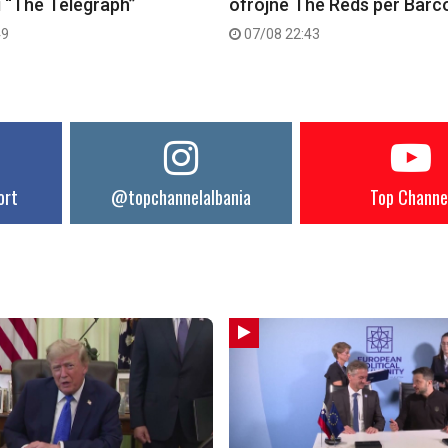
i “The Telegraph”
ofrojnë The Reds për Barc
49
07/08 22:43
ort
@topchannelalbania
Top Channe