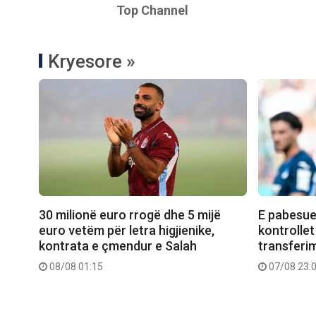
Top Channel
Kryesore »
30 milionë euro rrogë dhe 5 mijë
E pabesue
euro vetëm për letra higjienike,
kontrollet
kontrata e çmendur e Salah
transferimi
08/08 01:15
07/08 23: