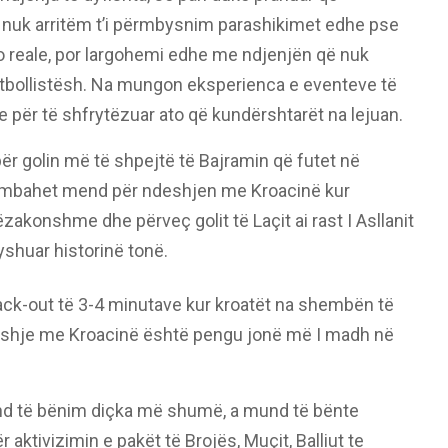
e nuk arritëm t’i përmbysnim parashikimet edhe pse
o reale, por largohemi edhe me ndjenjën që nuk
bollistësh. Na mungon eksperienca e eventeve të
 për të shfrytëzuar ato që kundërshtarët na lejuan.
r golin më të shpejtë të Bajramin që futet në
 të mbahet mend për ndeshjen me Kroacinë kur
ëzakonshme dhe përveç golit të Laçit ai rast I Asllanit
yshuar historinë tonë.
ck-out të 3-4 minutave kur kroatët na shembën të
deshje me Kroacinë është pengu jonë më I madh në
und të bënim diçka më shumë, a mund të bënte
 aktivizimin e pakët të Brojës, Muçit, Balliut te