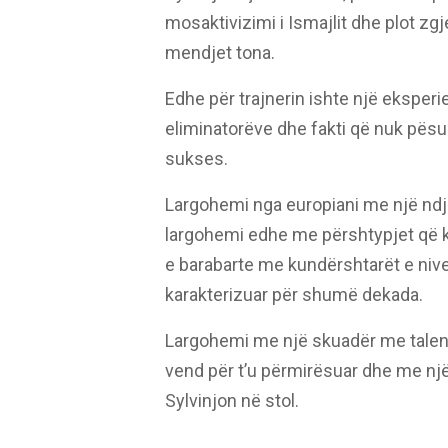
mosaktivizimi i Ismajlit dhe plot zg
mendjet tona.
Edhe për trajnerin ishte një eksperie
eliminatorëve dhe fakti që nuk pës
sukses.
Largohemi nga europiani me një ndj
largohemi edhe me përshtypjet që k
e barabarte me kundërshtarët e niveli
karakterizuar për shumë dekada.
Largohemi me një skuadër me talen
vend për t’u përmirësuar dhe me n
Sylvinjon në stol.