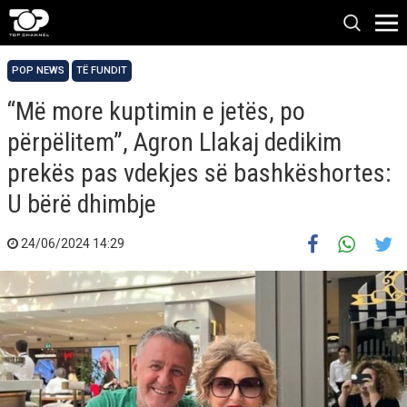
POP NEWS
TË FUNDIT
“Më more kuptimin e jetës, po
përpëlitem”, Agron Llakaj dedikim
prekës pas vdekjes së bashkëshortes:
U bërë dhimbje
24/06/2024 14:29