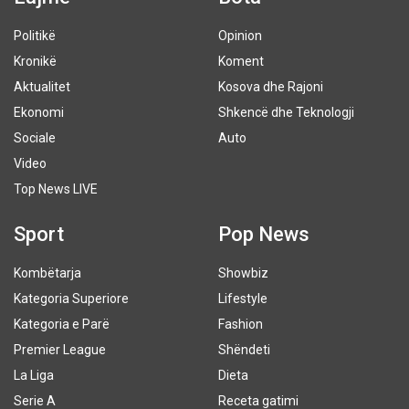
Politikë
Opinion
Kronikë
Koment
Aktualitet
Kosova dhe Rajoni
Ekonomi
Shkencë dhe Teknologji
Sociale
Auto
Video
Top News LIVE
Sport
Pop News
Kombëtarja
Showbiz
Kategoria Superiore
Lifestyle
Kategoria e Parë
Fashion
Premier League
Shëndeti
La Liga
Dieta
Serie A
Receta gatimi