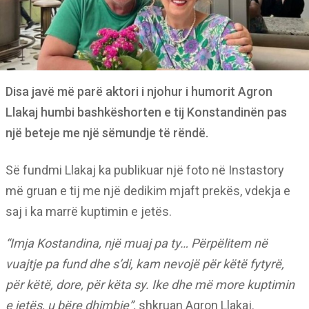
Disa javë më parë aktori i njohur i humorit Agron
Llakaj humbi bashkëshorten e tij Konstandinën pas
një beteje me një sëmundje të rëndë.
Së fundmi Llakaj ka publikuar një foto në Instastory
më gruan e tij me një dedikim mjaft prekës, vdekja e
saj i ka marrë kuptimin e jetës.
“Imja Kostandina, një muaj pa ty… Përpëlitem në
vuajtje pa fund dhe s’di, kam nevojë për këtë fytyrë,
për këtë, dore, për këta sy. Ike dhe më more kuptimin
e jetës, u bëre dhimbje”,
shkruan Agron Llakaj.