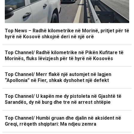
Top News – Radhë kilometrike në Morinë, pritjet për të
hyrë në Kosovë shkojnë deri në një orë
Top Channel/ Radhë kilometrike në Pikën Kufitare të
Morinës, fluks lëvizjesh për të hyrë në Kosovës
Top Channel/ Merr flakë një automjet në lagjen
“Apollonia” në Fier, shkak dyshohet një defekt
Top Channel/ U kapën me dy pistoleta në Gjashtë të
Sarandës, dy në burg dhe tre në arrest shtëpie
Top Channel/ Humbi gruan dhe djalin në aksident në
Greqi, rrëqeth shqiptari: Ma ndjeu zemra