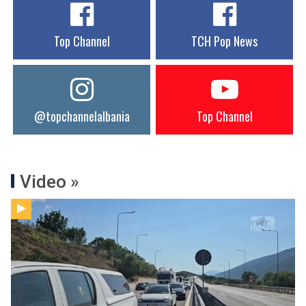
Top Channel
TCH Pop News
@topchannelalbania
Top Channel
Video »