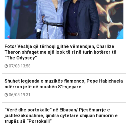
Foto/ Veshja që tërhoqi gjithë vëmendjen, Charlize
Theron shfaqet me një look të ri në turin botëror të
“The Odyssey”
07/08 13:58
Shuhet legjenda e muzikës flamenco, Pepe Habichuela
ndërron jetë në moshën 81-vjeçare
06/08 19:31
“Verë dhe portokalle” në Elbasan/ Pjesëmarrje e
jashtëzakonshme, qindra qytetarë shijuan humorin e
trupës së “Portokalli”