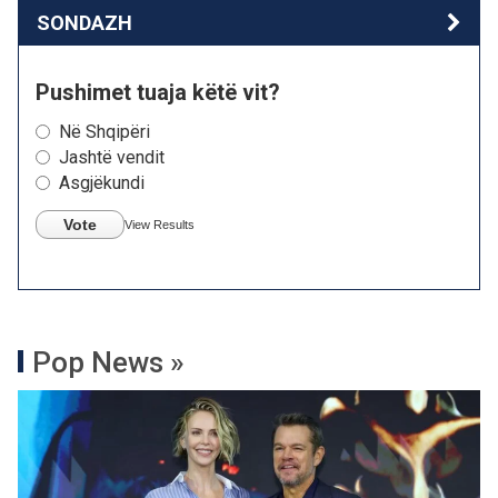
SONDAZH
Pushimet tuaja këtë vit?
Në Shqipëri
Jashtë vendit
Asgjëkundi
Vote
View Results
Pop News »