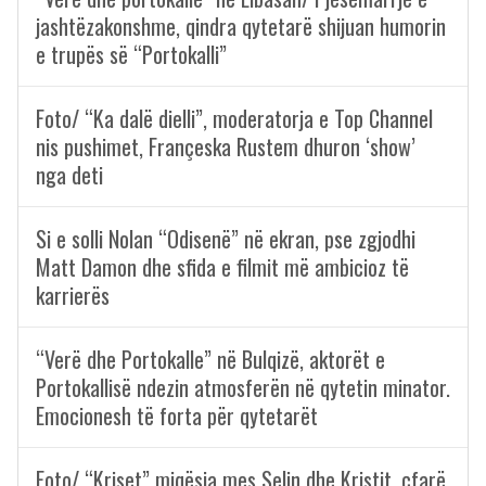
jashtëzakonshme, qindra qytetarë shijuan humorin
e trupës së “Portokalli”
Foto/ “Ka dalë dielli”, moderatorja e Top Channel
nis pushimet, Françeska Rustem dhuron ‘show’
nga deti
Si e solli Nolan “Odisenë” në ekran, pse zgjodhi
Matt Damon dhe sfida e filmit më ambicioz të
karrierës
“Verë dhe Portokalle” në Bulqizë, aktorët e
Portokallisë ndezin atmosferën në qytetin minator.
Emocionesh të forta për qytetarët
Foto/ “Kriset” miqësia mes Selin dhe Kristit, çfarë