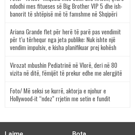
ndodhi mes fitueses së Big Brother VIP 5 dhe ish-
banorit të shtëpisë më të famshme në Shqipëri
Ariana Grande flet për herë të parë pas vendimit
për t’u tërhequr nga jeta publike: Nuk ishte një
vendim impulsiv, e kisha planifikuar prej kohësh
Virozat mbushin Pediatrinë në Vlorë, deri në 80
vizita në ditë, fëmijët të prekur edhe me alergjitë
Foto/ Më seksi se kurrë, aktorja e njohur e
Hollywood-it “ndez” rrjetin me setin e fundit
Lajme
Bota