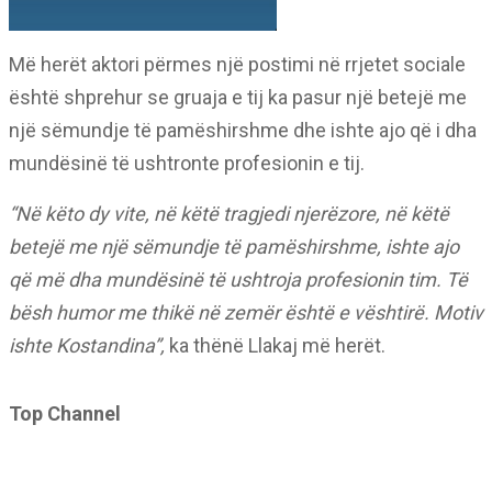
Më herët aktori përmes një postimi në rrjetet sociale
është shprehur se gruaja e tij ka pasur një betejë me
një sëmundje të pamëshirshme dhe ishte ajo që i dha
mundësinë të ushtronte profesionin e tij.
“Në këto dy vite, në këtë tragjedi njerëzore, në këtë
betejë me një sëmundje të pamëshirshme, ishte ajo
që më dha mundësinë të ushtroja profesionin tim. Të
bësh humor me thikë në zemër është e vështirë. Motiv
ishte Kostandina”,
ka thënë Llakaj më herët.
Top Channel