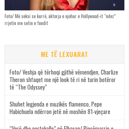
Foto/ Më seksi se kurrë, aktorja e njohur e Hollywood-it “ndez”
rrjetin me setin e fundit
ME TË LEXUARAT
Foto/ Veshja që tërhoqi gjithë vëmendjen, Charlize
Theron shfaqet me një look të ri në turin botëror
të “The Odyssey”
Shuhet legjenda e muzikës flamenco, Pepe
Habichuela ndërron jetë në moshën 81-vjeçare
“Verë dhe portokalle” në Elbasan/ Pjesëmarrje e