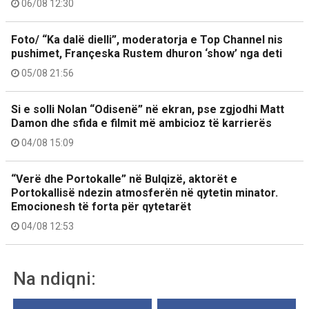
06/08 12:30
Foto/ “Ka dalë dielli”, moderatorja e Top Channel nis
pushimet, Françeska Rustem dhuron ‘show’ nga deti
05/08 21:56
Si e solli Nolan “Odisenë” në ekran, pse zgjodhi Matt
Damon dhe sfida e filmit më ambicioz të karrierës
04/08 15:09
“Verë dhe Portokalle” në Bulqizë, aktorët e
Portokallisë ndezin atmosferën në qytetin minator.
Emocionesh të forta për qytetarët
04/08 12:53
Na ndiqni: