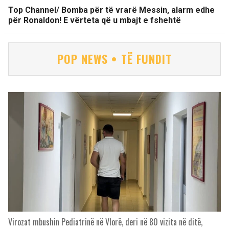
Top Channel/ Bomba për të vrarë Messin, alarm edhe
për Ronaldon! E vërteta që u mbajt e fshehtë
POP NEWS • TË FUNDIT
Virozat mbushin Pediatrinë në Vlorë, deri në 80 vizita në ditë,