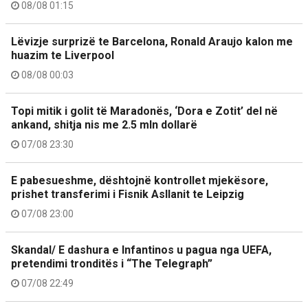
08/08 01:15
Lëvizje surprizë te Barcelona, Ronald Araujo kalon me
huazim te Liverpool
08/08 00:03
Topi mitik i golit të Maradonës, ‘Dora e Zotit’ del në
ankand, shitja nis me 2.5 mln dollarë
07/08 23:30
E pabesueshme, dështojnë kontrollet mjekësore,
prishet transferimi i Fisnik Asllanit te Leipzig
07/08 23:00
Skandal/ E dashura e Infantinos u pagua nga UEFA,
pretendimi tronditës i “The Telegraph”
07/08 22:49