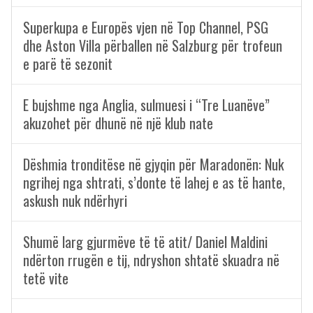
Superkupa e Europës vjen në Top Channel, PSG
dhe Aston Villa përballen në Salzburg për trofeun
e parë të sezonit
E bujshme nga Anglia, sulmuesi i “Tre Luanëve”
akuzohet për dhunë në një klub nate
Dëshmia tronditëse në gjyqin për Maradonën: Nuk
ngrihej nga shtrati, s’donte të lahej e as të hante,
askush nuk ndërhyri
Shumë larg gjurmëve të të atit/ Daniel Maldini
ndërton rrugën e tij, ndryshon shtatë skuadra në
tetë vite