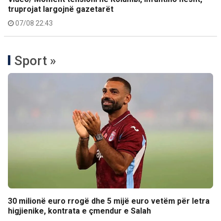
truprojat largojnë gazetarët
07/08 22:43
Sport »
30 milionë euro rrogë dhe 5 mijë euro vetëm për letra
higjienike, kontrata e çmendur e Salah