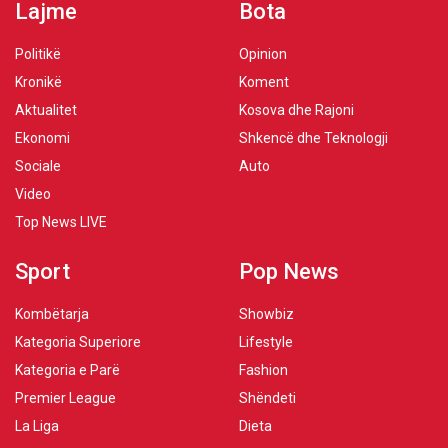
Lajme
Bota
Politikë
Opinion
Kronikë
Koment
Aktualitet
Kosova dhe Rajoni
Ekonomi
Shkencë dhe Teknologji
Sociale
Auto
Video
Top News LIVE
Sport
Pop News
Kombëtarja
Showbiz
Kategoria Superiore
Lifestyle
Kategoria e Parë
Fashion
Premier League
Shëndeti
La Liga
Dieta