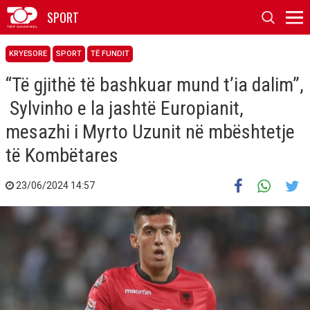
SPORT
KRYESORE
SPORT
TË FUNDIT
“Të gjithë të bashkuar mund t’ia dalim”,
Sylvinho e la jashtë Europianit,
mesazhi i Myrto Uzunit në mbështetje
të Kombëtares
23/06/2024 14:57