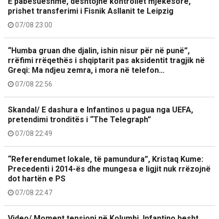
E pabesueshme, dështojnë kontrollet mjekësore,
prishet transferimi i Fisnik Asllanit te Leipzig
07/08 23:00
“Humba gruan dhe djalin, ishin nisur për në punë”,
rrëfimi rrëqethës i shqiptarit pas aksidentit tragjik në
Greqi: Ma ndjeu zemra, i mora në telefon…
07/08 22:56
Skandal/ E dashura e Infantinos u pagua nga UEFA,
pretendimi tronditës i “The Telegraph”
07/08 22:49
“Referendumet lokale, të pamundura”, Kristaq Kume:
Precedenti i 2014-ës dhe mungesa e ligjit nuk rrëzojnë
dot hartën e PS
07/08 22:47
Video/ Moment tensioni në Kolumbi, Infantino hesht,