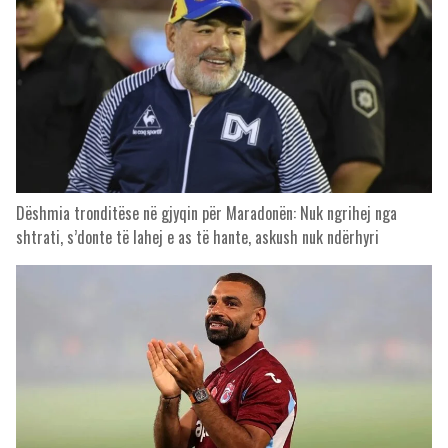
Dëshmia tronditëse në gjyqin për Maradonën: Nuk ngrihej nga
shtrati, s’donte të lahej e as të hante, askush nuk ndërhyri