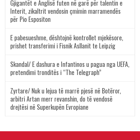
Gjigantët e Anglisë futen në garë për talentin e
Interit, zikaltrit vendosin çmimin marramendës
për Pio Espositon
E pabesueshme, dështojnë kontrollet mjekësore,
prishet transferimi i Fisnik Asllanit te Leipzig
Skandal/ E dashura e Infantinos u pagua nga UEFA,
pretendimi tronditës i “The Telegraph”
Zyrtare/ Nuk u lejua të marrë pjesë në Botëror,
arbitri Artan merr revanshin, do të vendosë
drejtësi në Superkupën Evropiane