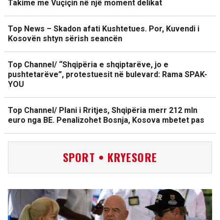
Takime me Vuçiçin në një moment delikat
Top News – Skadon afati Kushtetues. Por, Kuvendi i
Kosovën shtyn sërish seancën
Top Channel/ “Shqipëria e shqiptarëve, jo e
pushtetarëve”, protestuesit në bulevard: Rama SPAK-
YOU
Top Channel/ Plani i Rritjes, Shqipëria merr 212 mln
euro nga BE. Penalizohet Bosnja, Kosova mbetet pas
SPORT • KRYESORE