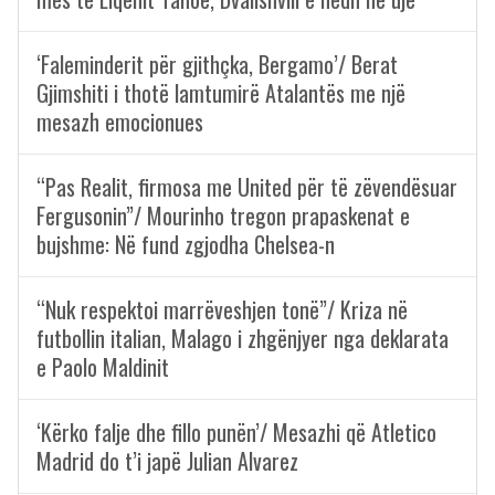
‘Faleminderit për gjithçka, Bergamo’/ Berat
Gjimshiti i thotë lamtumirë Atalantës me një
mesazh emocionues
“Pas Realit, firmosa me United për të zëvendësuar
Fergusonin”/ Mourinho tregon prapaskenat e
bujshme: Në fund zgjodha Chelsea-n
“Nuk respektoi marrëveshjen tonë”/ Kriza në
futbollin italian, Malago i zhgënjyer nga deklarata
e Paolo Maldinit
‘Kërko falje dhe fillo punën’/ Mesazhi që Atletico
Madrid do t’i japë Julian Alvarez