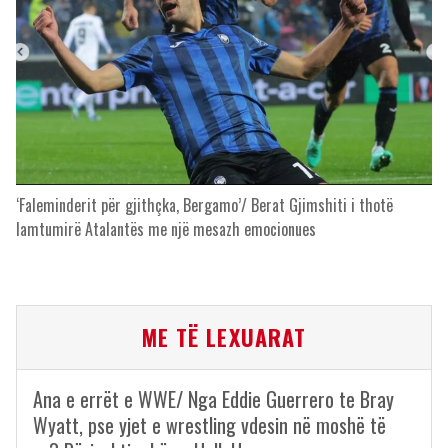
‘Faleminderit për gjithçka, Bergamo’/ Berat Gjimshiti i thotë
lamtumirë Atalantës me një mesazh emocionues
ME TË LEXUARAT
Ana e errët e WWE/ Nga Eddie Guerrero te Bray
Wyatt, pse yjet e wrestling vdesin në moshë të