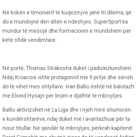
Në kokën e timonierit të kuqezinjve janë tri dilema, që
do e mundojnë deri ditën e ndeshjes. SuperSport ka
mundur të mësojë dhe formacionin e mundshëm për
këtë sfidë vendimtare.
Në portë, Thomas Strakosha duket i padiskutueshëm.
Ndaj Kroacisë ishte protagonist me 9 pritje dhe sërish
do të vihet mes shtyllave. Ivan Balliu është në balotazh
me Elseid Hysajn për linjën e djathtë të mbrojtjes.
Balliu aktivizohet në La Liga dhe i njeh mirë shumicën
e kundërshtarëve, ndaj duket më i avantazhuar për ta
nisur titullar. Në qendër të mbrojtjes, përkrah kapitenit