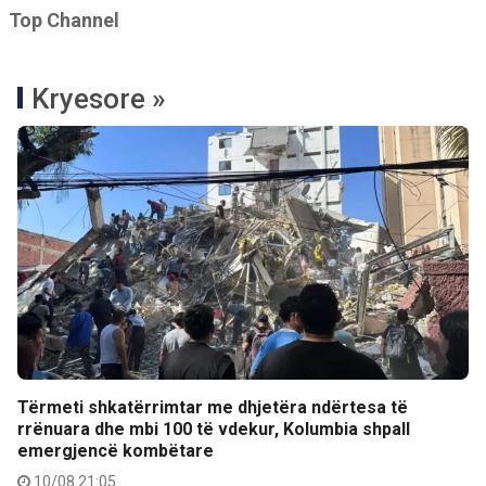
Top Channel
Kryesore »
Tërmeti shkatërrimtar me dhjetëra ndërtesa të
rrënuara dhe mbi 100 të vdekur, Kolumbia shpall
emergjencë kombëtare
10/08 21:05