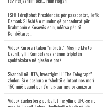
re? Përjashtim bën… Hulk Hogan
FSHF i drejtohet Presidencës për pasaportat, Tefik
Osmani: Si është e mundur që procedurat për
Rrahmanin e Kosovës ecin, ndërsa për të
Kombëtares…
Video/ Kurora i takon “mbretit”! Magji e Myrto
Uzunit, ylli i Kombëtares shënon tripletën
spektakolare në pjesën e parë
Skandali në UEFA, investigimi i “The Telegraph”
zbulon: Si e dashura e fshehtë e Infantinos mori
150 mijë paund për t’u larguar nga organizata
Video/ Zuckerberg përballet me yllin e UFC-së në
mes të Liqenit Tahoe, Dvalishvili e hedh në ujë