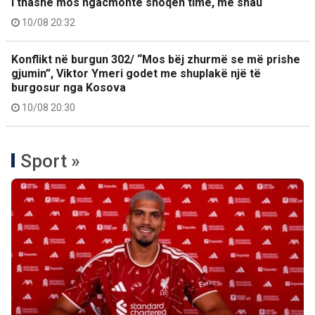
I thashë mos ngacmonte shoqen time, më shau
10/08 20:32
Konflikt në burgun 302/ “Mos bëj zhurmë se më prishe
gjumin”, Viktor Ymeri godet me shuplakë një të
burgosur nga Kosova
10/08 20:30
Sport »