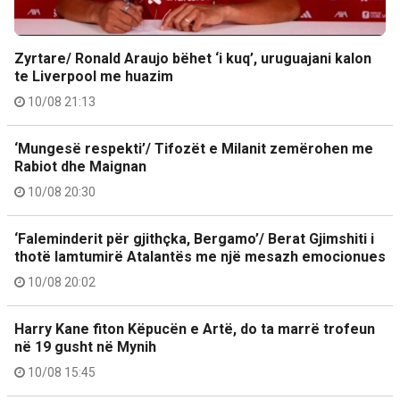
Zyrtare/ Ronald Araujo bëhet ‘i kuq’, uruguajani kalon
te Liverpool me huazim
10/08 21:13
‘Mungesë respekti’/ Tifozët e Milanit zemërohen me
Rabiot dhe Maignan
10/08 20:30
‘Faleminderit për gjithçka, Bergamo’/ Berat Gjimshiti i
thotë lamtumirë Atalantës me një mesazh emocionues
10/08 20:02
Harry Kane fiton Këpucën e Artë, do ta marrë trofeun
në 19 gusht në Mynih
10/08 15:45