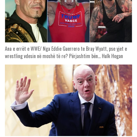
Ana e errët e WWE/ Nga Eddie Guerrero te Bray Wyatt, pse yjet e
wrestling vdesin në moshë të re? Përjashtim bën… Hulk Hogan