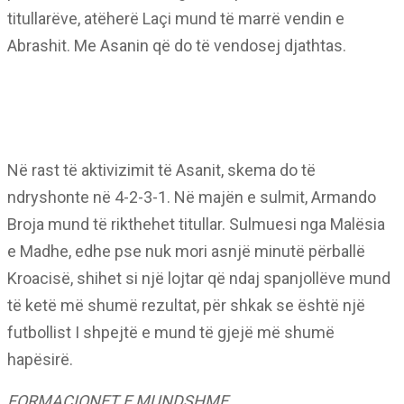
titullarëve, atëherë Laçi mund të marrë vendin e
Abrashit. Me Asanin që do të vendosej djathtas.
Në rast të aktivizimit të Asanit, skema do të
ndryshonte në 4-2-3-1. Në majën e sulmit, Armando
Broja mund të rikthehet titullar. Sulmuesi nga Malësia
e Madhe, edhe pse nuk mori asnjë minutë përballë
Kroacisë, shihet si një lojtar që ndaj spanjollëve mund
të ketë më shumë rezultat, për shkak se është një
futbollist I shpejtë e mund të gjejë më shumë
hapësirë.
FORMACIONET E MUNDSHME