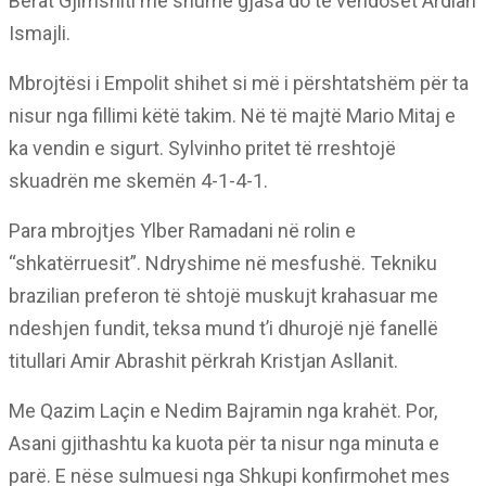
Berat Gjimshiti me shumë gjasa do të vendoset Ardian
Ismajli.
Mbrojtësi i Empolit shihet si më i përshtatshëm për ta
nisur nga fillimi këtë takim. Në të majtë Mario Mitaj e
ka vendin e sigurt. Sylvinho pritet të rreshtojë
skuadrën me skemën 4-1-4-1.
Para mbrojtjes Ylber Ramadani në rolin e
“shkatërruesit”. Ndryshime në mesfushë. Tekniku
brazilian preferon të shtojë muskujt krahasuar me
ndeshjen fundit, teksa mund t’i dhurojë një fanellë
titullari Amir Abrashit përkrah Kristjan Asllanit.
Me Qazim Laçin e Nedim Bajramin nga krahët. Por,
Asani gjithashtu ka kuota për ta nisur nga minuta e
parë. E nëse sulmuesi nga Shkupi konfirmohet mes