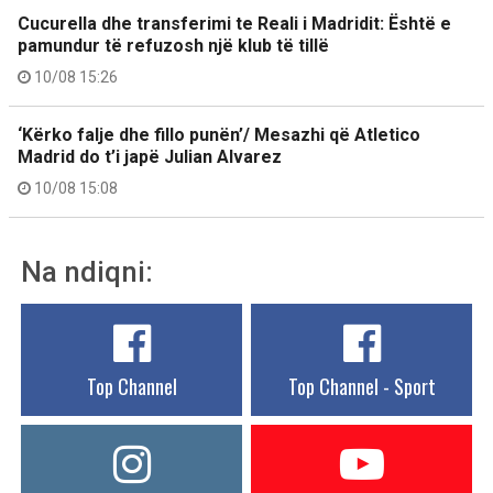
Cucurella dhe transferimi te Reali i Madridit: Është e
pamundur të refuzosh një klub të tillë
10/08 15:26
‘Kërko falje dhe fillo punën’/ Mesazhi që Atletico
Madrid do t’i japë Julian Alvarez
10/08 15:08
Na ndiqni:
Top Channel
Top Channel - Sport