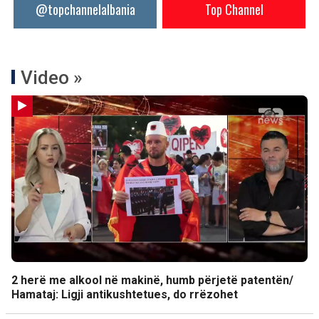
@topchannelalbania
Top Channel
Video »
2 herë me alkool në makinë, humb përjetë patentën/
Hamataj: Ligji antikushtetues, do rrëzohet