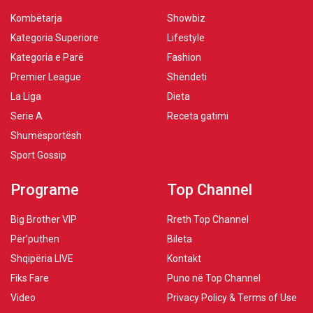
Kombëtarja
Showbiz
Kategoria Superiore
Lifestyle
Kategoria e Parë
Fashion
Premier League
Shëndeti
La Liga
Dieta
Serie A
Receta gatimi
Shumësportësh
Sport Gossip
Programe
Top Channel
Big Brother VIP
Rreth Top Channel
Për’puthen
Bileta
Shqipëria LIVE
Kontakt
Fiks Fare
Puno në Top Channel
Video
Privacy Policy & Terms of Use