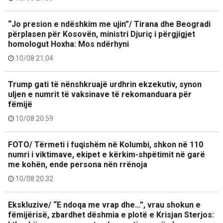
“Jo presion e ndëshkim me ujin”/ Tirana dhe Beogradi
përplasen për Kosovën, ministri Djuriç i përgjigjet
homologut Hoxha: Mos ndërhyni
10/08 21:04
Trump gati të nënshkruajë urdhrin ekzekutiv, synon
uljen e numrit të vaksinave të rekomanduara për
fëmijë
10/08 20:59
FOTO/ Tërmeti i fuqishëm në Kolumbi, shkon në 110
numri i viktimave, ekipet e kërkim-shpëtimit në garë
me kohën, ende persona nën rrënoja
10/08 20:32
Ekskluzive/ “E ndoqa me vrap dhe…”, vrau shokun e
fëmijërisë, zbardhet dëshmia e plotë e Krisjan Sterjos: