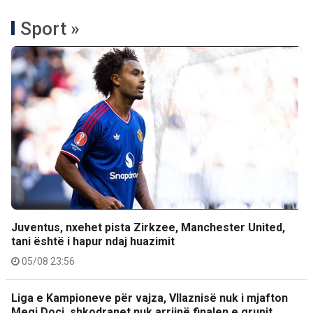
Sport »
Juventus, nxehet pista Zirkzee, Manchester United,
tani është i hapur ndaj huazimit
05/08 23:56
Liga e Kampioneve për vajza, Vllaznisë nuk i mjafton
Megi Doçi, shkodranet nuk arrijnë finalen e grupit