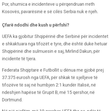
Por, shumica e incidenteve u përqendruan rreth
Kosovës, pavarësinë e së cilës Serbia nuk e njeh.
Çfarë ndodhi dhe kush u përfshi?
UEFA ka gjobitur Shqipërinë dhe Serbinë për incidentet
e shkaktuara nga tifozët e tyre, dhe është duke hetuar
Shqipërinë dhe sulmuesin e saj, Mirlind Dakun, për
incidente të tjera.
Federata Shqiptare e Futbollit u dënua me gjobë prej
37.375 eurosh nga UEFA, për shkak të sjelljeve të
tifozëve të saj në humbjen 2:1 kundër Italisë, në
ndeshjen hapëse të Grupit B, më 15 qershor, në
Dortmund.