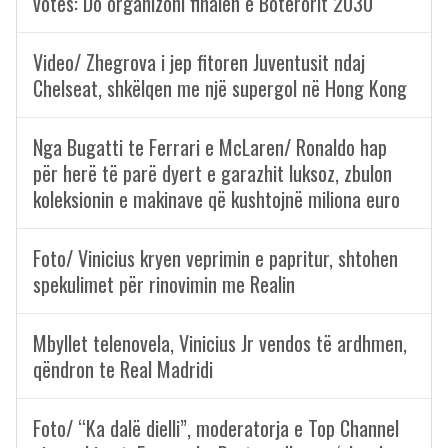
votës: Do organizoni finalen e Botërorit 2030
Video/ Zhegrova i jep fitoren Juventusit ndaj
Chelseat, shkëlqen me një supergol në Hong Kong
Nga Bugatti te Ferrari e McLaren/ Ronaldo hap
për herë të parë dyert e garazhit luksoz, zbulon
koleksionin e makinave që kushtojnë miliona euro
Foto/ Vinicius kryen veprimin e papritur, shtohen
spekulimet për rinovimin me Realin
Mbyllet telenovela, Vinicius Jr vendos të ardhmen,
qëndron te Real Madridi
Foto/ “Ka dalë dielli”, moderatorja e Top Channel