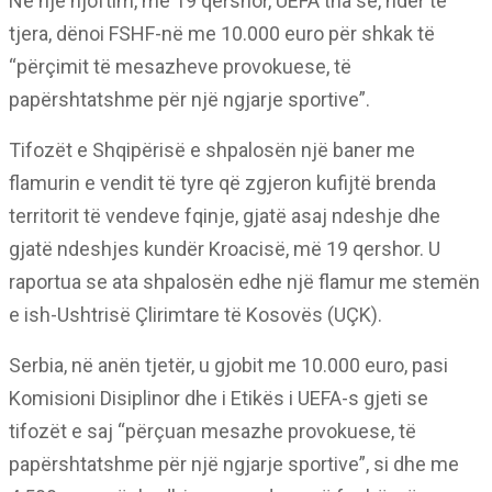
Në një njoftim, më 19 qershor, UEFA tha se, ndër të
tjera, dënoi FSHF-në me 10.000 euro për shkak të
“përçimit të mesazheve provokuese, të
papërshtatshme për një ngjarje sportive”.
Tifozët e Shqipërisë e shpalosën një baner me
flamurin e vendit të tyre që zgjeron kufijtë brenda
territorit të vendeve fqinje, gjatë asaj ndeshje dhe
gjatë ndeshjes kundër Kroacisë, më 19 qershor. U
raportua se ata shpalosën edhe një flamur me stemën
e ish-Ushtrisë Çlirimtare të Kosovës (UÇK).
Serbia, në anën tjetër, u gjobit me 10.000 euro, pasi
Komisioni Disiplinor dhe i Etikës i UEFA-s gjeti se
tifozët e saj “përçuan mesazhe provokuese, të
papërshtatshme për një ngjarje sportive”, si dhe me