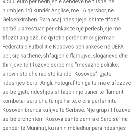
4.500 euro për hedhjen e sendeve në fushë, në
humbjen 1:0 kundër Anglisë, më 16 qershor, në
Gelsenkirshen. Para asaj ndeshjeje, shtatë tifozë
serbë u arrestuan për shkak të një përleshjeje me
tifozët anglezë, në qytetin perëndimor gjerman.
Federata e Futbollit e Kosovës bëri ankesë në UEFA
për, siç ka thënë, shfaqjen e flamujve, sloganeve dhe
thirrjeve të tifozëve serbë me “mesazhe politike,
shoviniste dhe raciste kundër Kosovës”, gjatë
ndeshjes Serbi-Angli. Fotografitë nga turma e tifozëve
serbë gjatë ndeshjes shfaqën një baner të flamurit
kombëtar serb dhe të një harte, e cila përfshinte
Kosovën brenda kufijve të Serbisë. Një grup i tifozëve
serbë brohoritën “Kosova është zemra e Serbisë” në
qendër të Munihut, ku ishin mbledhur para ndeshjes