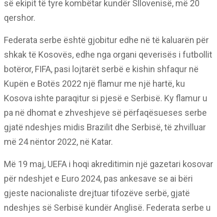
së ekipit të tyre kombëtar kundër Sllovenisë, më 20
qershor.
Federata serbe është gjobitur edhe në të kaluarën për
shkak të Kosovës, edhe nga organi qeverisës i futbollit
botëror, FIFA, pasi lojtarët serbë e kishin shfaqur në
Kupën e Botës 2022 një flamur me një hartë, ku
Kosova ishte paraqitur si pjesë e Serbisë. Ky flamur u
pa në dhomat e zhveshjeve së përfaqësueses serbe
gjatë ndeshjes midis Brazilit dhe Serbisë, të zhvilluar
më 24 nëntor 2022, në Katar.
Më 19 maj, UEFA i hoqi akreditimin një gazetari kosovar
për ndeshjet e Euro 2024, pas ankesave se ai bëri
gjeste nacionaliste drejtuar tifozëve serbë, gjatë
ndeshjes së Serbisë kundër Anglisë. Federata serbe u