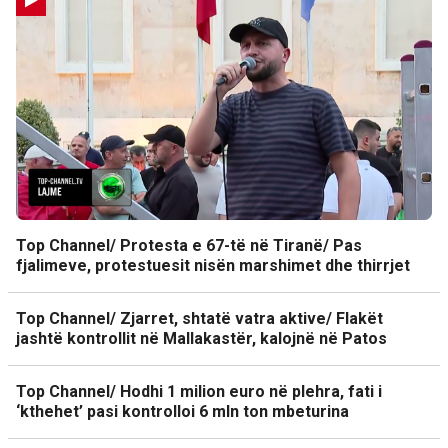
Top Channel/ Protesta e 67-të në Tiranë/ Pas
fjalimeve, protestuesit nisën marshimet dhe thirrjet
Top Channel/ Zjarret, shtatë vatra aktive/ Flakët
jashtë kontrollit në Mallakastër, kalojnë në Patos
Top Channel/ Hodhi 1 milion euro në plehra, fati i
‘kthehet’ pasi kontrolloi 6 mln ton mbeturina