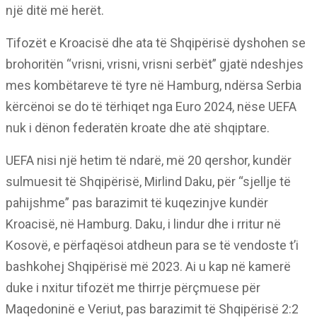
një ditë më herët.
Tifozët e Kroacisë dhe ata të Shqipërisë dyshohen se
brohoritën “vrisni, vrisni, vrisni serbët” gjatë ndeshjes
mes kombëtareve të tyre në Hamburg, ndërsa Serbia
kërcënoi se do të tërhiqet nga Euro 2024, nëse UEFA
nuk i dënon federatën kroate dhe atë shqiptare.
UEFA nisi një hetim të ndarë, më 20 qershor, kundër
sulmuesit të Shqipërisë, Mirlind Daku, për “sjellje të
pahijshme” pas barazimit të kuqezinjve kundër
Kroacisë, në Hamburg. Daku, i lindur dhe i rritur në
Kosovë, e përfaqësoi atdheun para se të vendoste t’i
bashkohej Shqipërisë më 2023. Ai u kap në kamerë
duke i nxitur tifozët me thirrje përçmuese për
Maqedoninë e Veriut, pas barazimit të Shqipërisë 2:2