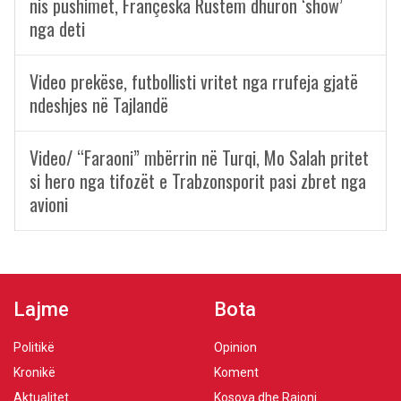
nis pushimet, Françeska Rustem dhuron ‘show’
nga deti
Video prekëse, futbollisti vritet nga rrufeja gjatë
ndeshjes në Tajlandë
Video/ “Faraoni” mbërrin në Turqi, Mo Salah pritet
si hero nga tifozët e Trabzonsporit pasi zbret nga
avioni
Lajme
Bota
Politikë
Opinion
Kronikë
Koment
Aktualitet
Kosova dhe Rajoni