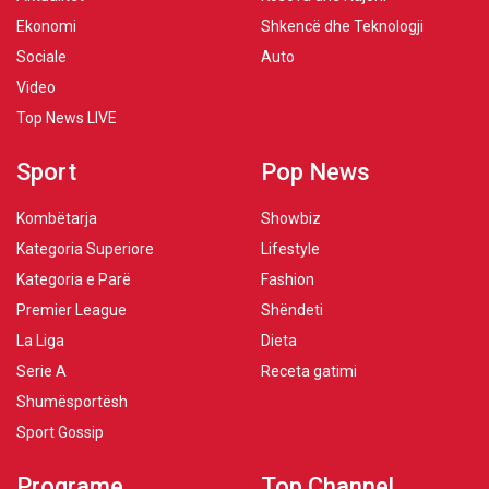
Ekonomi
Shkencë dhe Teknologji
Sociale
Auto
Video
Top News LIVE
Sport
Pop News
Kombëtarja
Showbiz
Kategoria Superiore
Lifestyle
Kategoria e Parë
Fashion
Premier League
Shëndeti
La Liga
Dieta
Serie A
Receta gatimi
Shumësportësh
Sport Gossip
Programe
Top Channel