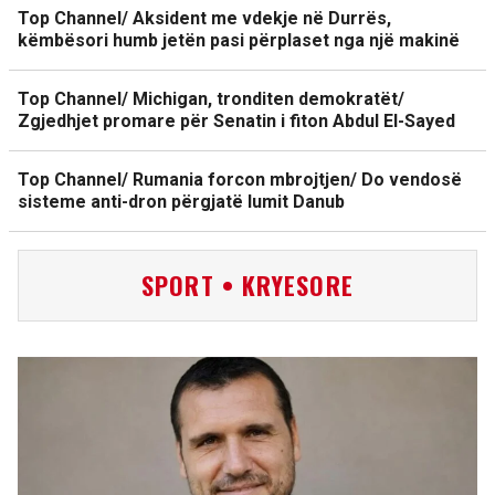
Top Channel/ Aksident me vdekje në Durrës,
këmbësori humb jetën pasi përplaset nga një makinë
Top Channel/ Michigan, tronditen demokratët/
Zgjedhjet promare për Senatin i fiton Abdul El-Sayed
Top Channel/ Rumania forcon mbrojtjen/ Do vendosë
sisteme anti-dron përgjatë lumit Danub
SPORT • KRYESORE