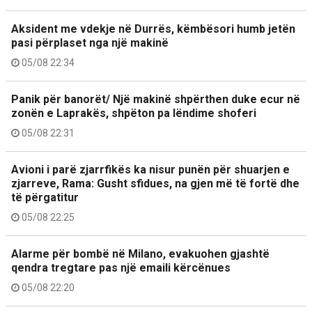
Aksident me vdekje në Durrës, këmbësori humb jetën
pasi përplaset nga një makinë
05/08 22:34
Panik për banorët/ Një makinë shpërthen duke ecur në
zonën e Laprakës, shpëton pa lëndime shoferi
05/08 22:31
Avioni i parë zjarrfikës ka nisur punën për shuarjen e
zjarreve, Rama: Gusht sfidues, na gjen më të fortë dhe
të përgatitur
05/08 22:25
Alarme për bombë në Milano, evakuohen gjashtë
qendra tregtare pas një emaili kërcënues
05/08 22:20