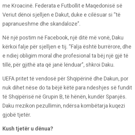
me Kroacinë. Federata e Futbollit e Maqedonisë së
Veriut dënoi sjelljen e Dakut, duke e cilësuar si “të
papranueshme dhe skandaloze”.
Në një postim në Facebook, një ditë më vonë, Daku
kërkoi falje për sjelljen e tij. “Falja është burrërore, dhe
e ndiej obligim moral dhe profesional ta bëj një gjë të
tillë, për gjithë ata që janë lënduar”, shkroi Daku.
UEFA pritet të vendosë për Shqipërinë dhe Dakun, por
nuk dihet nëse do ta bëjë këtë para ndeshjes së fundit
të Shqipërisë në Grupin B, të hënën, kundër Spanjës.
Daku rrezikon pezullimin, ndërsa kombëtarja kuqezi
gjobë tjetër.
Kush tjetër u dënua?