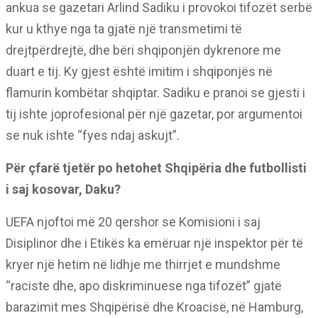
ankua se gazetari Arlind Sadiku i provokoi tifozët serbë
kur u kthye nga ta gjatë një transmetimi të
drejtpërdrejtë, dhe bëri shqiponjën dykrenore me
duart e tij. Ky gjest është imitim i shqiponjës në
flamurin kombëtar shqiptar. Sadiku e pranoi se gjesti i
tij ishte joprofesional për një gazetar, por argumentoi
se nuk ishte “fyes ndaj askujt”.
Për çfarë tjetër po hetohet Shqipëria dhe futbollisti
i saj kosovar, Daku?
UEFA njoftoi më 20 qershor se Komisioni i saj
Disiplinor dhe i Etikës ka emëruar një inspektor për të
kryer një hetim në lidhje me thirrjet e mundshme
“raciste dhe, apo diskriminuese nga tifozët” gjatë
barazimit mes Shqipërisë dhe Kroacisë, në Hamburg,