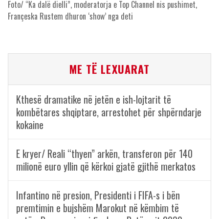
Foto/ “Ka dalë dielli”, moderatorja e Top Channel nis pushimet,
Françeska Rustem dhuron ‘show’ nga deti
ME TË LEXUARAT
Kthesë dramatike në jetën e ish-lojtarit të
kombëtares shqiptare, arrestohet për shpërndarje
kokaine
E kryer/ Reali “thyen” arkën, transferon për 140
milionë euro yllin që kërkoi gjatë gjithë merkatos
Infantino në presion, Presidenti i FIFA-s i bën
premtimin e bujshëm Marokut në këmbim të