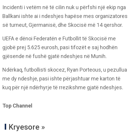
Incidenti i vetëm në të cilin nuk u përfshi një ekip nga
Ballkani ishte ai i ndeshjes hapëse mes organizatores
së turneut, Gjermanisë, dhe Skocisë më 14 qershor.
UEFA e dënoi Federatën e Futbollit të Skocisë me
gjobë prej 5.625 eurosh, pasi tifozët e saj hodhën
gjësende në fushë gjatë ndeshjes në Munih.
Ndërkaq, futbollisti skocez, Ryan Porteous, u pezullua
me dy ndeshje, pasi ishte përjashtuar me karton të
kuq për një ndërhyrje të rrezikshme gjatë ndeshjes.
Top Channel
Kryesore »