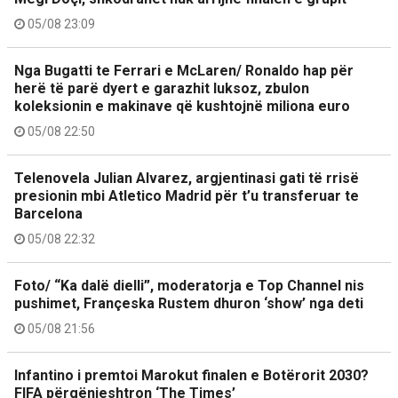
05/08 23:09
Nga Bugatti te Ferrari e McLaren/ Ronaldo hap për
herë të parë dyert e garazhit luksoz, zbulon
koleksionin e makinave që kushtojnë miliona euro
05/08 22:50
Telenovela Julian Alvarez, argjentinasi gati të rrisë
presionin mbi Atletico Madrid për t’u transferuar te
Barcelona
05/08 22:32
Foto/ “Ka dalë dielli”, moderatorja e Top Channel nis
pushimet, Françeska Rustem dhuron ‘show’ nga deti
05/08 21:56
Infantino i premtoi Marokut finalen e Botërorit 2030?
FIFA përgënjeshtron ‘The Times’